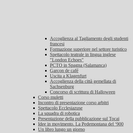
Accoglienza al Tagliamento degli studenti
francesi
Formazione superiore nel settore turistico
Spettacolo teatrale in lingua inglese
"London Echoes"
PCTO in Spagna (Salamanca)
Garçon de café
Uscita a Klagenfurt
Accoglienza della città gemellata di
Sachsenburg
Concorso di scrittura di Halloween
Corso muletti
Incontro di presentazione corso arbitri
Spettacolo Ecclesiazuse
La squadra di robotica
Presentazione della pubblicazione sul Tocai
Idee in movimento. La Pedemontana del ‘900
Un libro lungo un giorno