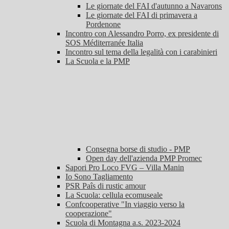
Le giornate del FAI d'autunno a Navarons
Le giornate del FAI di primavera a
Pordenone
Incontro con Alessandro Porro, ex presidente di
SOS Méditerranée Italia
Incontro sul tema della legalità con i carabinieri
La Scuola e la PMP
Consegna borse di studio - PMP
Open day dell'azienda PMP Promec
Sapori Pro Loco FVG – Villa Manin
Io Sono Tagliamento
PSR Paîs di rustic amour
La Scuola: cellula ecomuseale
Confcooperative "In viaggio verso la
cooperazione"
Scuola di Montagna a.s. 2023-2024