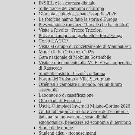
INSIEL e la sicurezza digitale
Sulle tracce dei cammini d’Europa
Giornata ecologica sabato 18 aprile 2026
Le foto che hanno fatto la storia d'Europa
Presentazione romanzo "Il male che hai dentro"
Visita a Rivolto “Frecce Tricolori”
Prove in campo con grelinette e forca-vanga
Corso HACCP
Visita al campo di concetramento di Mauthausen
Marcia in blu 20 marzo 2026
Gara nazionale di Mobilità Sostenibile
Visita e orientamento alla VCR Vivai cooperativi
di Rauscedo
Studenti custodi - Civiltà contadina
Forum del Turismo a Villa Savorgnan
Oriéntati a cambiare il mondo, per un futuro
sostenibile
Laboratorio di caseificazione
Olimpiadi di Robotica
Uscita Olimpiadi Invernali Milano-Cortina 2026
Gli Istituti agrari: il motore verde dell’economia
italiana tra innovazione, sostenibilità,
etnobotanica, benessere ed economia di territorio
Storia delle donne
Studenti atleti - riconoscimenti