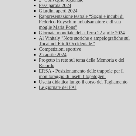
Passiparola 2024
Giardini aperti 2024
Rappresentazione teatrale “Sogni e incubi di
Federico Ruyschim imbalsamatore e di sua
moglie Maria Pons”
Giornata mondiale della Terra 22 aprile 2024
Al Vinitaly "Note storiche e ampelografiche sul
Tocai nel Friuli Occidentale "
Competizioni sportive
25 aprile 2024
Progetto in rete sul tema della Memoria e del
Ricordo
ERSA - Posizionamento delle trappole per il
monitoraggio di insetti fitopatogeni
Uscita didattica lungo il corso del Tagliamento
Le giornate del FAI