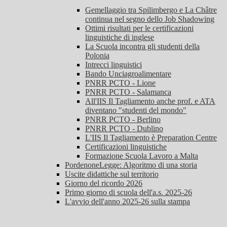
Gemellaggio tra Spilimbergo e La Châtre
continua nel segno dello Job Shadowing
Ottimi risultati per le certificazioni
linguistiche di inglese
La Scuola incontra gli studenti della
Polonia
Intrecci linguistici
Bando Unciagroalimentare
PNRR PCTO - Lione
PNRR PCTO - Salamanca
All'IIS Il Tagliamento anche prof. e ATA
diventano "studenti del mondo"
PNRR PCTO - Berlino
PNRR PCTO - Dublino
L'IIS Il Tagliamento è Preparation Centre
Certificazioni linguistiche
Formazione Scuola Lavoro a Malta
PordenoneLegge: Algoritmo di una storia
Uscite didattiche sul territorio
Giorno del ricordo 2026
Primo giorno di scuola dell'a.s. 2025-26
L'avvio dell'anno 2025-26 sulla stampa