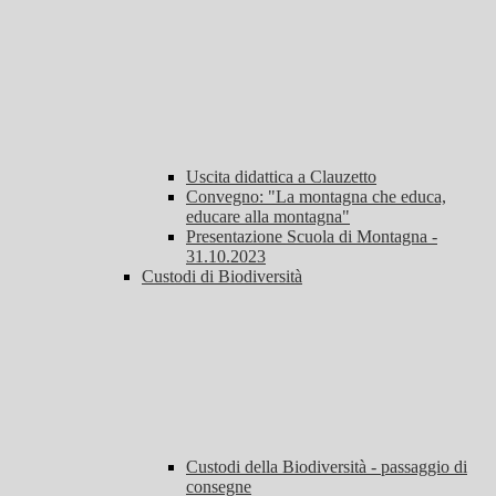
Uscita didattica a Clauzetto
Convegno: "La montagna che educa,
educare alla montagna"
Presentazione Scuola di Montagna -
31.10.2023
Custodi di Biodiversità
Custodi della Biodiversità - passaggio di
consegne