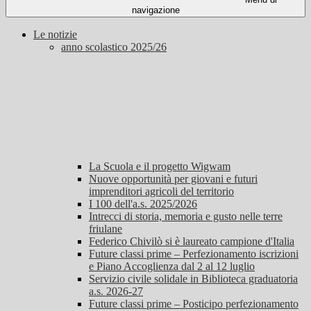
navigazione
Le notizie
anno scolastico 2025/26
La Scuola e il progetto Wigwam
Nuove opportunità per giovani e futuri
imprenditori agricoli del territorio
I 100 dell'a.s. 2025/2026
Intrecci di storia, memoria e gusto nelle terre
friulane
Federico Chivilò si è laureato campione d'Italia
Future classi prime – Perfezionamento iscrizioni
e Piano Accoglienza dal 2 al 12 luglio
Servizio civile solidale in Biblioteca graduatoria
a.s. 2026-27
Future classi prime – Posticipo perfezionamento