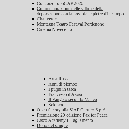
Concorso roboCAP 2026
Commemorazione delle vittime della
deportazione con la posa delle pietre d'inciampo
Chat verde
Montagna Teatro Festival Pordenone
Cinema Novecento
Arca Russa
Anni di piombo
I pugni in tasca
Francesco d'Assisi
Il Vangelo secondo Matteo
Sciopero
Open factory alla SIAP Carraro S.p.A.
Premiazione 29 edizione Fax for Peace
Cisco Academy Il Tagliamento
Dono del sangue