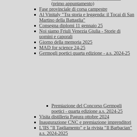
(primo appuntamento)
Fase provinciale di corsa campestre
Al Vinitaly "Tra storia e leggenda: il Tocai di San
Martino della Battaglia"
Consegna diplomi 11 gennaio 25
Noi siamo Friuli Venezia Giulia - Storie di
uomini e caporali
Giorno della memoria 2025
MAD for science 24-25
Germogli poetici quarta edizione - a.s. 2024-25
Premiazione del Concorso Germogli
poetici - quarta edizione a.s. 2024-25
Visita distilleria Pagura ottobre 2024
Inaugurazione CNC e premiazione imprenditori
L'IIS "Il Tagliamento" e la rivista "Il Barbacian"
a.s. 2024-2025