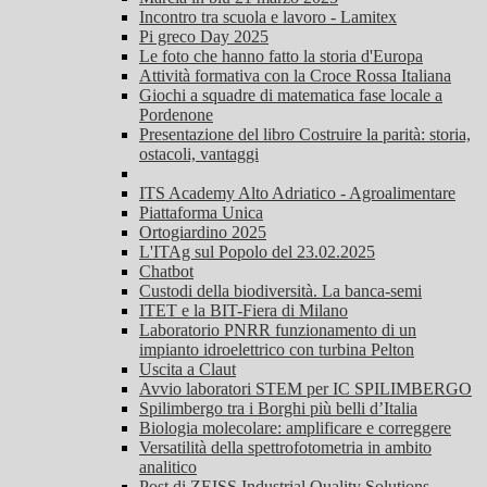
Incontro tra scuola e lavoro - Lamitex
Pi greco Day 2025
Le foto che hanno fatto la storia d'Europa
Attività formativa con la Croce Rossa Italiana
Giochi a squadre di matematica fase locale a
Pordenone
Presentazione del libro Costruire la parità: storia,
ostacoli, vantaggi
ITS Academy Alto Adriatico - Agroalimentare
Piattaforma Unica
Ortogiardino 2025
L'ITAg sul Popolo del 23.02.2025
Chatbot
Custodi della biodiversità. La banca-semi
ITET e la BIT-Fiera di Milano
Laboratorio PNRR funzionamento di un
impianto idroelettrico con turbina Pelton
Uscita a Claut
Avvio laboratori STEM per IC SPILIMBERGO
Spilimbergo tra i Borghi più belli d’Italia
Biologia molecolare: amplificare e correggere
Versatilità della spettrofotometria in ambito
analitico
Post di ZEISS Industrial Quality Solutions