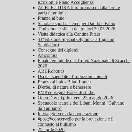
iscrizioni e Piano Accoglienza
AGRI FUTURA il futuro nasce dalla terra e
parla femminile
Pranzo al buio
Scuola e sport insieme per Danilo e Fabio
Tradizionale sfilata dei trattori 29.05.2026
Visita didattica alla Cantina Pitars
41ª edizione Special Olympics a Lignano
Sabbiadoro
Consegna dei diplomi
Apicoltura
Finale femminile del Trofeo Nazionale di Scacchi
2026
ABBRobotics
Uscita aziendale - Produzioni animali
Pranzo al buio- Blind Lunch
D'erbe, di natura e benessere
PMP consegna Borse di studio
Open Day di primavera 23 maggio 2026
Spettacolo teatrale dei Libani Monni "Galvano
da Tauriano"
In viaggio verso la cooperazione
#post@concervello per la prevezione e il
contrasto al bullismo
25 aprile 2026