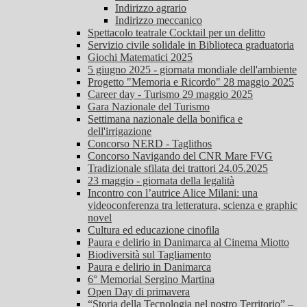
Indirizzo agrario
Indirizzo meccanico
Spettacolo teatrale Cocktail per un delitto
Servizio civile solidale in Biblioteca graduatoria
Giochi Matematici 2025
5 giugno 2025 - giornata mondiale dell'ambiente
Progetto "Memoria e Ricordo" 28 maggio 2025
Career day - Turismo 29 maggio 2025
Gara Nazionale del Turismo
Settimana nazionale della bonifica e
dell'irrigazione
Concorso NERD - Taglithos
Concorso Navigando del CNR Mare FVG
Tradizionale sfilata dei trattori 24.05.2025
23 maggio - giornata della legalità
Incontro con l’autrice Alice Milani: una
videoconferenza tra letteratura, scienza e graphic
novel
Cultura ed educazione cinofila
Paura e delirio in Danimarca al Cinema Miotto
Biodiversità sul Tagliamento
Paura e delirio in Danimarca
6° Memorial Sergino Martina
Open Day di primavera
“Storia della Tecnologia nel nostro Territorio” –