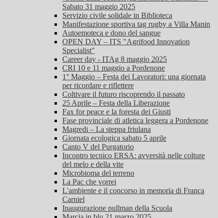
Sabato 31 maggio 2025
Servizio civile solidale in Biblioteca
Manifestazione sportiva tag rugby a Villa Manin
Autoemoteca e dono del sangue
OPEN DAY – ITS "Agrifood Innovation
Specialist"
Career day - ITAg 8 maggio 2025
CRI 10 e 11 maggio a Pordenone
1° Maggio – Festa dei Lavoratori: una giornata
per ricordare e riflettere
Coltivare il futuro riscoprendo il passato
25 Aprile – Festa della Liberazione
Fax for peace e la foresta dei Giusti
Fase provinciale di atletica leggera a Pordenone
Magredi – La steppa friulana
Giornata ecologica sabato 5 aprile
Canto V del Purgatorio
Incontro tecnico ERSA: avversità nelle colture
del melo e della vite
Microbioma del terreno
La Pac che vorrei
L'ambiente e il concorso in memoria di Franca
Carniel
Inaugurazione pullman della Scuola
Marcia in blu 21 marzo 2025