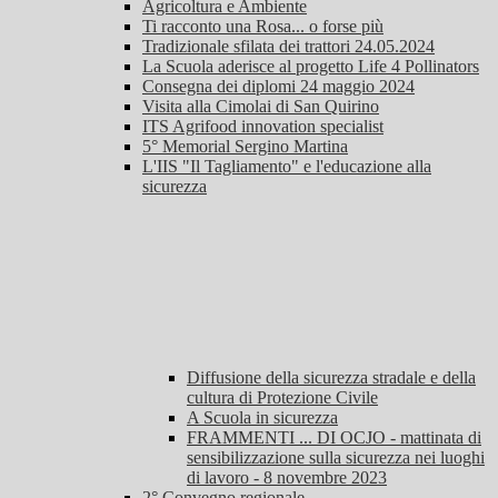
Agricoltura e Ambiente
Ti racconto una Rosa... o forse più
Tradizionale sfilata dei trattori 24.05.2024
La Scuola aderisce al progetto Life 4 Pollinators
Consegna dei diplomi 24 maggio 2024
Visita alla Cimolai di San Quirino
ITS Agrifood innovation specialist
5° Memorial Sergino Martina
L'IIS "Il Tagliamento" e l'educazione alla
sicurezza
Diffusione della sicurezza stradale e della
cultura di Protezione Civile
A Scuola in sicurezza
FRAMMENTI ... DI OCJO - mattinata di
sensibilizzazione sulla sicurezza nei luoghi
di lavoro - 8 novembre 2023
2° Convegno regionale