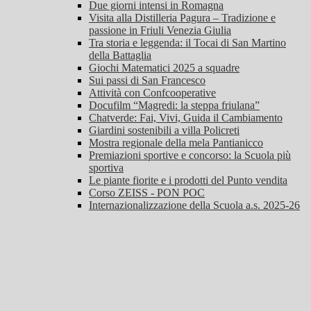
Due giorni intensi in Romagna
Visita alla Distilleria Pagura – Tradizione e
passione in Friuli Venezia Giulia
Tra storia e leggenda: il Tocai di San Martino
della Battaglia
Giochi Matematici 2025 a squadre
Sui passi di San Francesco
Attività con Confcooperative
Docufilm “Magredi: la steppa friulana”
Chatverde: Fai, Vivi, Guida il Cambiamento
Giardini sostenibili a villa Policreti
Mostra regionale della mela Pantianicco
Premiazioni sportive e concorso: la Scuola più
sportiva
Le piante fiorite e i prodotti del Punto vendita
Corso ZEISS - PON POC
Internazionalizzazione della Scuola a.s. 2025-26