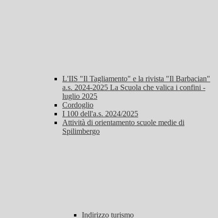
L'IIS "Il Tagliamento" e la rivista "Il Barbacian"
a.s. 2024-2025 La Scuola che valica i confini -
luglio 2025
Cordoglio
I 100 dell'a.s. 2024/2025
Attività di orientamento scuole medie di
Spilimbergo
Indirizzo turismo