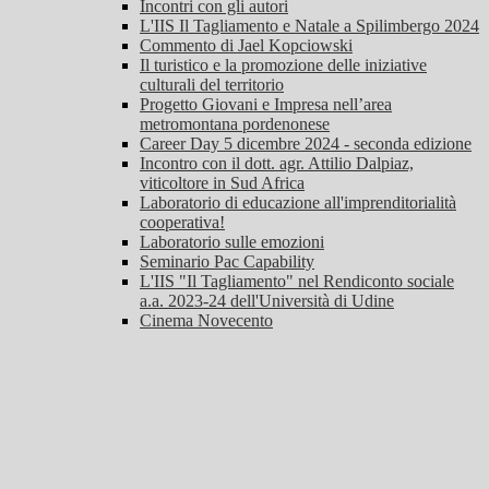
Incontri con gli autori
L'IIS Il Tagliamento e Natale a Spilimbergo 2024
Commento di Jael Kopciowski
Il turistico e la promozione delle iniziative
culturali del territorio
Progetto Giovani e Impresa nell’area
metromontana pordenonese
Career Day 5 dicembre 2024 - seconda edizione
Incontro con il dott. agr. Attilio Dalpiaz,
viticoltore in Sud Africa
Laboratorio di educazione all'imprenditorialità
cooperativa!
Laboratorio sulle emozioni
Seminario Pac Capability
L'IIS "Il Tagliamento" nel Rendiconto sociale
a.a. 2023-24 dell'Università di Udine
Cinema Novecento