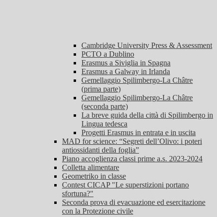
Cambridge University Press & Assessment
PCTO a Dublino
Erasmus a Siviglia in Spagna
Erasmus a Galway in Irlanda
Gemellaggio Spilimbergo-La Châtre
(prima parte)
Gemellaggio Spilimbergo-La Châtre
(seconda parte)
La breve guida della città di Spilimbergo in
Lingua tedesca
Progetti Erasmus in entrata e in uscita
MAD for science: “Segreti dell’Olivo: i poteri
antiossidanti della foglia”
Piano accoglienza classi prime a.s. 2023-2024
Colletta alimentare
Geometriko in classe
Contest CICAP "Le superstizioni portano
sfortuna?"
Seconda prova di evacuazione ed esercitazione
con la Protezione civile