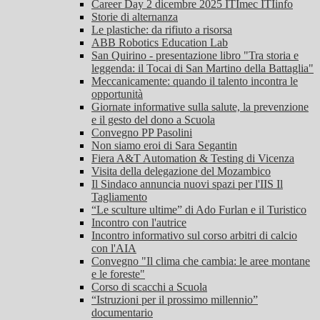
Career Day 2 dicembre 2025 ITImec ITIinfo
Storie di alternanza
Le plastiche: da rifiuto a risorsa
ABB Robotics Education Lab
San Quirino - presentazione libro "Tra storia e
leggenda: il Tocai di San Martino della Battaglia"
Meccanicamente: quando il talento incontra le
opportunità
Giornate informative sulla salute, la prevenzione
e il gesto del dono a Scuola
Convegno PP Pasolini
Non siamo eroi di Sara Segantin
Fiera A&T Automation & Testing di Vicenza
Visita della delegazione del Mozambico
Il Sindaco annuncia nuovi spazi per l'IIS Il
Tagliamento
“Le sculture ultime” di Ado Furlan e il Turistico
Incontro con l'autrice
Incontro informativo sul corso arbitri di calcio
con l'AIA
Convegno "Il clima che cambia: le aree montane
e le foreste"
Corso di scacchi a Scuola
“Istruzioni per il prossimo millennio”
documentario