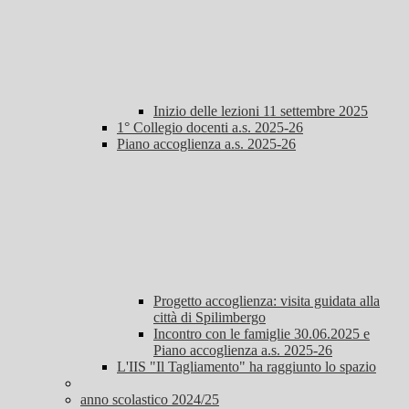
Inizio delle lezioni 11 settembre 2025
1° Collegio docenti a.s. 2025-26
Piano accoglienza a.s. 2025-26
Progetto accoglienza: visita guidata alla
città di Spilimbergo
Incontro con le famiglie 30.06.2025 e
Piano accoglienza a.s. 2025-26
L'IIS "Il Tagliamento" ha raggiunto lo spazio
anno scolastico 2024/25