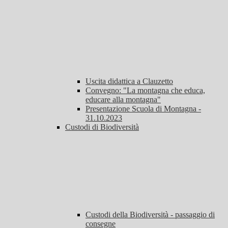
Uscita didattica a Clauzetto
Convegno: "La montagna che educa,
educare alla montagna"
Presentazione Scuola di Montagna -
31.10.2023
Custodi di Biodiversità
Custodi della Biodiversità - passaggio di
consegne