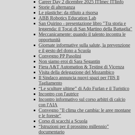
Career Day 2 dicembre 2025 ITImec ITIinfo
Storie di alternanza
Le plastiche: da rifiuto a risorsa
ABB Robotics Education Lab
San Quirino - presentazione libro "Tra storia e
leggenda: il Tocai di San Martino della Battaglia"
Meccanicamente: quando il talento incontra le
opportunità
Giornate informative sulla salute, la prevenzione
e il gesto del dono a Scuola
Convegno PP Pasolini
Non siamo eroi di Sara Segantin
Fiera A&T Automation & Testing di Vicenza
Visita della delegazione del Mozambico
Il Sindaco annuncia nuovi spazi per l'IIS Il
Tagliamento
“Le sculture ultime” di Ado Furlan e il Turistico
Incontro con l'autrice
Incontro informativo sul corso arbitri di calcio
con l'AIA
Convegno "Il clima che cambia: le aree montane
e le foreste"
Corso di scacchi a Scuola
“Istruzioni per il prossimo millennio”
documentario