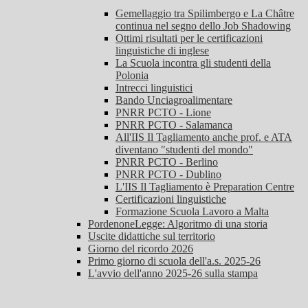
Gemellaggio tra Spilimbergo e La Châtre
continua nel segno dello Job Shadowing
Ottimi risultati per le certificazioni
linguistiche di inglese
La Scuola incontra gli studenti della
Polonia
Intrecci linguistici
Bando Unciagroalimentare
PNRR PCTO - Lione
PNRR PCTO - Salamanca
All'IIS Il Tagliamento anche prof. e ATA
diventano "studenti del mondo"
PNRR PCTO - Berlino
PNRR PCTO - Dublino
L'IIS Il Tagliamento è Preparation Centre
Certificazioni linguistiche
Formazione Scuola Lavoro a Malta
PordenoneLegge: Algoritmo di una storia
Uscite didattiche sul territorio
Giorno del ricordo 2026
Primo giorno di scuola dell'a.s. 2025-26
L'avvio dell'anno 2025-26 sulla stampa