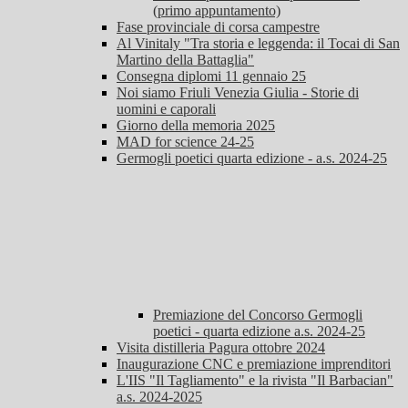
(primo appuntamento)
Fase provinciale di corsa campestre
Al Vinitaly "Tra storia e leggenda: il Tocai di San
Martino della Battaglia"
Consegna diplomi 11 gennaio 25
Noi siamo Friuli Venezia Giulia - Storie di
uomini e caporali
Giorno della memoria 2025
MAD for science 24-25
Germogli poetici quarta edizione - a.s. 2024-25
Premiazione del Concorso Germogli
poetici - quarta edizione a.s. 2024-25
Visita distilleria Pagura ottobre 2024
Inaugurazione CNC e premiazione imprenditori
L'IIS "Il Tagliamento" e la rivista "Il Barbacian"
a.s. 2024-2025