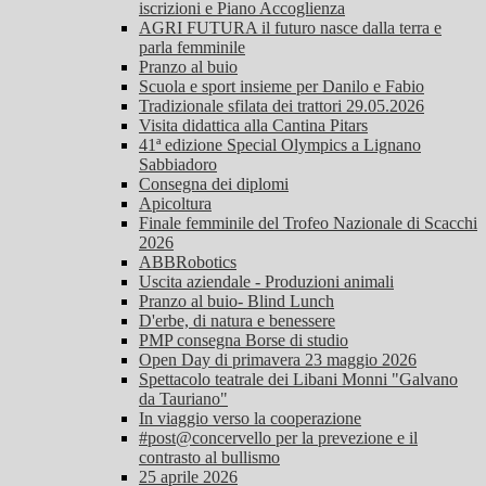
iscrizioni e Piano Accoglienza
AGRI FUTURA il futuro nasce dalla terra e
parla femminile
Pranzo al buio
Scuola e sport insieme per Danilo e Fabio
Tradizionale sfilata dei trattori 29.05.2026
Visita didattica alla Cantina Pitars
41ª edizione Special Olympics a Lignano
Sabbiadoro
Consegna dei diplomi
Apicoltura
Finale femminile del Trofeo Nazionale di Scacchi
2026
ABBRobotics
Uscita aziendale - Produzioni animali
Pranzo al buio- Blind Lunch
D'erbe, di natura e benessere
PMP consegna Borse di studio
Open Day di primavera 23 maggio 2026
Spettacolo teatrale dei Libani Monni "Galvano
da Tauriano"
In viaggio verso la cooperazione
#post@concervello per la prevezione e il
contrasto al bullismo
25 aprile 2026