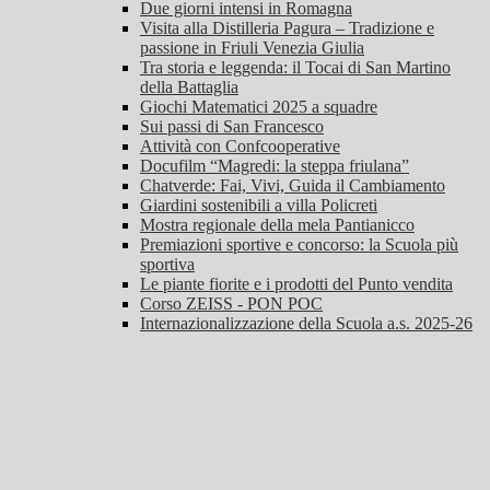
Due giorni intensi in Romagna
Visita alla Distilleria Pagura – Tradizione e
passione in Friuli Venezia Giulia
Tra storia e leggenda: il Tocai di San Martino
della Battaglia
Giochi Matematici 2025 a squadre
Sui passi di San Francesco
Attività con Confcooperative
Docufilm “Magredi: la steppa friulana”
Chatverde: Fai, Vivi, Guida il Cambiamento
Giardini sostenibili a villa Policreti
Mostra regionale della mela Pantianicco
Premiazioni sportive e concorso: la Scuola più
sportiva
Le piante fiorite e i prodotti del Punto vendita
Corso ZEISS - PON POC
Internazionalizzazione della Scuola a.s. 2025-26