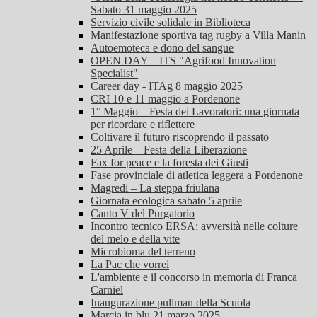
Sabato 31 maggio 2025
Servizio civile solidale in Biblioteca
Manifestazione sportiva tag rugby a Villa Manin
Autoemoteca e dono del sangue
OPEN DAY – ITS "Agrifood Innovation
Specialist"
Career day - ITAg 8 maggio 2025
CRI 10 e 11 maggio a Pordenone
1° Maggio – Festa dei Lavoratori: una giornata
per ricordare e riflettere
Coltivare il futuro riscoprendo il passato
25 Aprile – Festa della Liberazione
Fax for peace e la foresta dei Giusti
Fase provinciale di atletica leggera a Pordenone
Magredi – La steppa friulana
Giornata ecologica sabato 5 aprile
Canto V del Purgatorio
Incontro tecnico ERSA: avversità nelle colture
del melo e della vite
Microbioma del terreno
La Pac che vorrei
L'ambiente e il concorso in memoria di Franca
Carniel
Inaugurazione pullman della Scuola
Marcia in blu 21 marzo 2025