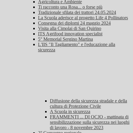
Agricoltura e Ambiente
Ti racconto una Rosa... o forse più
Tradizionale sfilata dei trattori 24.05.2024
La Scuola aderisce al progetto Life 4 Pollinators
Consegna dei diplomi 24 maggio 2024
Visita alla Cimolai di San Quirino
ITS Agrifood innovation specialist
5° Memorial Sergino Martina
L'IIS "Il Tagliamento" e l'educazione alla
sicurezza
Diffusione della sicurezza stradale e della
cultura di Protezione Civile
A Scuola in sicurezza
FRAMMENTI ... DI OCJO - mattinata di
sensibilizzazione sulla sicurezza nei luoghi
di lavoro - 8 novembre 2023
2° Convegno regionale