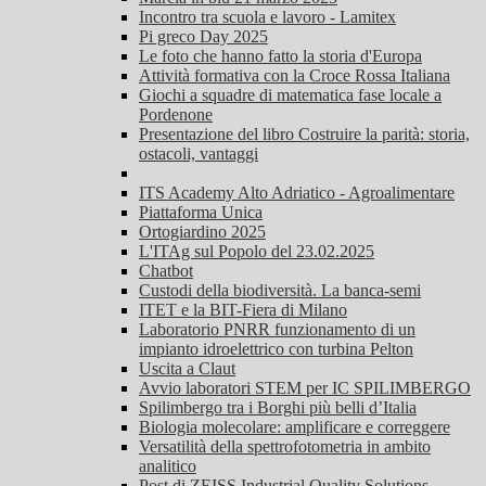
Incontro tra scuola e lavoro - Lamitex
Pi greco Day 2025
Le foto che hanno fatto la storia d'Europa
Attività formativa con la Croce Rossa Italiana
Giochi a squadre di matematica fase locale a
Pordenone
Presentazione del libro Costruire la parità: storia,
ostacoli, vantaggi
ITS Academy Alto Adriatico - Agroalimentare
Piattaforma Unica
Ortogiardino 2025
L'ITAg sul Popolo del 23.02.2025
Chatbot
Custodi della biodiversità. La banca-semi
ITET e la BIT-Fiera di Milano
Laboratorio PNRR funzionamento di un
impianto idroelettrico con turbina Pelton
Uscita a Claut
Avvio laboratori STEM per IC SPILIMBERGO
Spilimbergo tra i Borghi più belli d’Italia
Biologia molecolare: amplificare e correggere
Versatilità della spettrofotometria in ambito
analitico
Post di ZEISS Industrial Quality Solutions