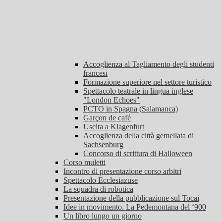
Accoglienza al Tagliamento degli studenti
francesi
Formazione superiore nel settore turistico
Spettacolo teatrale in lingua inglese
"London Echoes"
PCTO in Spagna (Salamanca)
Garçon de café
Uscita a Klagenfurt
Accoglienza della città gemellata di
Sachsenburg
Concorso di scrittura di Halloween
Corso muletti
Incontro di presentazione corso arbitri
Spettacolo Ecclesiazuse
La squadra di robotica
Presentazione della pubblicazione sul Tocai
Idee in movimento. La Pedemontana del ‘900
Un libro lungo un giorno