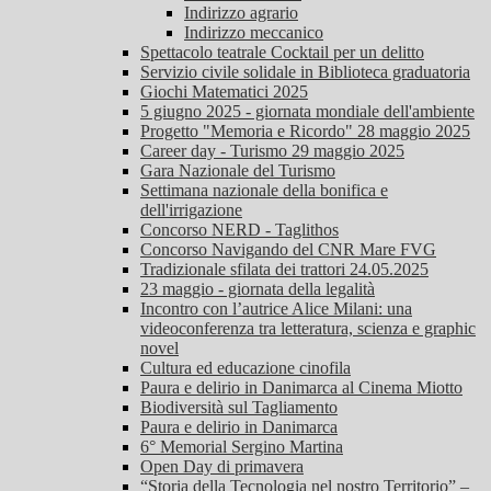
Indirizzo agrario
Indirizzo meccanico
Spettacolo teatrale Cocktail per un delitto
Servizio civile solidale in Biblioteca graduatoria
Giochi Matematici 2025
5 giugno 2025 - giornata mondiale dell'ambiente
Progetto "Memoria e Ricordo" 28 maggio 2025
Career day - Turismo 29 maggio 2025
Gara Nazionale del Turismo
Settimana nazionale della bonifica e
dell'irrigazione
Concorso NERD - Taglithos
Concorso Navigando del CNR Mare FVG
Tradizionale sfilata dei trattori 24.05.2025
23 maggio - giornata della legalità
Incontro con l’autrice Alice Milani: una
videoconferenza tra letteratura, scienza e graphic
novel
Cultura ed educazione cinofila
Paura e delirio in Danimarca al Cinema Miotto
Biodiversità sul Tagliamento
Paura e delirio in Danimarca
6° Memorial Sergino Martina
Open Day di primavera
“Storia della Tecnologia nel nostro Territorio” –