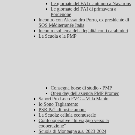
Le giornate del FAI d'autunno a Navarons
Le giornate del FAI di primavera a
Pordenone
Incontro con Alessandro Porro, ex presidente di
SOS Méditerranée Italia
Incontro sul tema della legalità con i carabinieri
La Scuola e la PMP
Consegna borse di studio - PMP
Open day dell'azienda PMP Promec
Sapori Pro Loco FVG – Villa Manin
Io Sono Tagliamento
PSR Paîs di rustic amour
La Scuola: cellula ecomuseale
Confcooperative "In viaggio verso la
cooperazione"
Scuola di Montagna a.s. 2023-2024