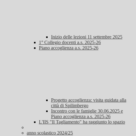
Inizio delle lezioni 11 settembre 2025
1° Collegio docenti a.s. 2025-26
Piano accoglienza a.s. 2025-26
Progetto accoglienza: visita guidata alla
città di Spilimbergo
Incontro con le famiglie 30.06.2025 e
Piano accoglienza a.s. 2025-26
L'IIS "Il Tagliamento" ha raggiunto lo spazio
anno scolastico 2024/25