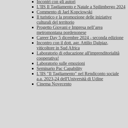
Incontri con gli autori
L'IIS Il Tagliamento e Natale a Spilimbergo 2024
Commento di Jael Kopciowski
Il turistico e la promozione delle iniziative
culturali del territorio
Progetto Giovani e Impresa nell’area
metromontana pordenonese
Career Day 5 dicembre 2024 - seconda edizione
Incontro con il dott. agr. Attilio Dalpiaz,
viticoltore in Sud Africa
Laboratorio di educazione all'imprenditorialità
cooperativa!
Laboratorio sulle emozioni
Seminario Pac Capability
L'IIS "Il Tagliamento" nel Rendiconto sociale
a.a. 2023-24 dell'Università di Udine
Cinema Novecento