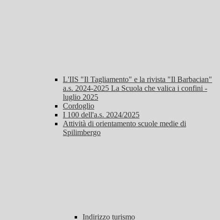
L'IIS "Il Tagliamento" e la rivista "Il Barbacian"
a.s. 2024-2025 La Scuola che valica i confini -
luglio 2025
Cordoglio
I 100 dell'a.s. 2024/2025
Attività di orientamento scuole medie di
Spilimbergo
Indirizzo turismo