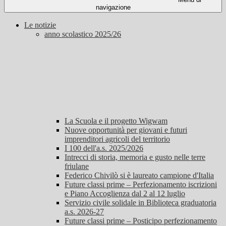
navigazione
Le notizie
anno scolastico 2025/26
La Scuola e il progetto Wigwam
Nuove opportunità per giovani e futuri
imprenditori agricoli del territorio
I 100 dell'a.s. 2025/2026
Intrecci di storia, memoria e gusto nelle terre
friulane
Federico Chivilò si è laureato campione d'Italia
Future classi prime – Perfezionamento iscrizioni
e Piano Accoglienza dal 2 al 12 luglio
Servizio civile solidale in Biblioteca graduatoria
a.s. 2026-27
Future classi prime – Posticipo perfezionamento