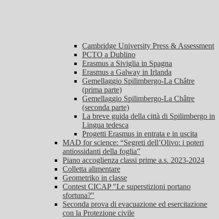
Cambridge University Press & Assessment
PCTO a Dublino
Erasmus a Siviglia in Spagna
Erasmus a Galway in Irlanda
Gemellaggio Spilimbergo-La Châtre
(prima parte)
Gemellaggio Spilimbergo-La Châtre
(seconda parte)
La breve guida della città di Spilimbergo in
Lingua tedesca
Progetti Erasmus in entrata e in uscita
MAD for science: “Segreti dell’Olivo: i poteri
antiossidanti della foglia”
Piano accoglienza classi prime a.s. 2023-2024
Colletta alimentare
Geometriko in classe
Contest CICAP "Le superstizioni portano
sfortuna?"
Seconda prova di evacuazione ed esercitazione
con la Protezione civile