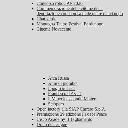
Concorso roboCAP 2026
Commemorazione delle vittime della
deportazione con la posa delle pietre d'inciampo
Chat verde
Montagna Teatro Festival Pordenone
Cinema Novecento
Arca Russa
Anni di piombo
I pugni in tasca
Francesco d'Assisi
Il Vangelo secondo Matteo
Sciopero
Open factory alla SIAP Carraro S.p.A.
Premiazione 29 edizione Fax for Peace
Cisco Academy Il Tagliamento
Dono del sangue