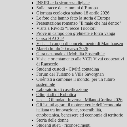
INSIEL e la sicurezza digitale
Sulle tracce dei cammini d’Europa
Giornata ecologica sabato 18 aprile 2026
Le foto che hanno fatto la storia d'Europa
Presentazione romanzo "Il male che hai dentro"
Visita a Rivolto “Frecce Tricolori”
Prove in campo con grelinette e forca-vanga
Corso HACCP
Visita al campo di concetramento di Mauthausen
Marcia in blu 20 marzo 2026
Gara nazionale di Mobilità Sostenibile
Visita e orientamento alla VCR Vivai cooperativi
di Rauscedo
Studenti custodi - Civiltà contadina
Forum del Turismo a Villa Savorgnan
Oriéntati a cambiare il mondo, per un futuro
sostenibile
Laboratorio di caseificazione
Olimpiadi di Robotica
Uscita Olimpiadi Invernali Milano-Cortina 2026
Gli Istituti agrari: il motore verde dell’economia
italiana tra innovazione, sostenibilità,
etnobotanica, benessere ed economia di territorio
Storia delle donne
Studenti atleti - riconoscimenti