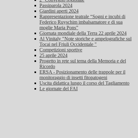
Passiparola 2024
Giardini aperti 2024
Rappresentazione teatrale “Sogni e incubi di
Federico Ruyschim imbalsamatore e di sua
moglie Maria Pons”
Giornata mondiale della Terra 22 aprile 2024
Al Vinitaly "Note storiche e ampelografiche sul
Tocai nel Friuli Occidentale "
Competizioni sportive
25 aprile 2024
Progetto in rete sul tema della Memoria e del
Ricordo
ERSA - Posizionamento delle trappole per il
monitoraggio di insetti fitopatogeni
Uscita didattica lungo il corso del Tagliamento
Le giornate del FAI