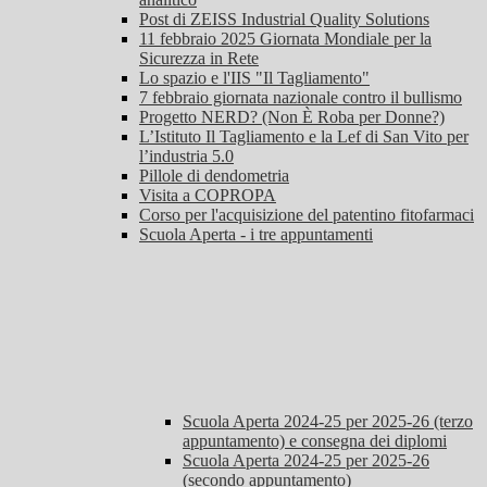
Post di ZEISS Industrial Quality Solutions
11 febbraio 2025 Giornata Mondiale per la
Sicurezza in Rete
Lo spazio e l'IIS "Il Tagliamento"
7 febbraio giornata nazionale contro il bullismo
Progetto NERD? (Non È Roba per Donne?)
L’Istituto Il Tagliamento e la Lef di San Vito per
l’industria 5.0
Pillole di dendometria
Visita a COPROPA
Corso per l'acquisizione del patentino fitofarmaci
Scuola Aperta - i tre appuntamenti
Scuola Aperta 2024-25 per 2025-26 (terzo
appuntamento) e consegna dei diplomi
Scuola Aperta 2024-25 per 2025-26
(secondo appuntamento)