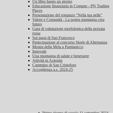
Un libro lungo un giorno
Educazione finanziaria in Comune - PN Trading
Places
Presentazione del romanzo "Nella tua pelle"
Valore e Comunità - La nostra montagna crea
futuro
Gara di valutazione morfologica della pezzata
rossa
Sui passi di San Francesco
Partecipazione al concorso Storie di Alternanza
Mostra della Mela a Pantianicco
Innovalp
Una montagna di salute e benessere
Attività in Azienda
Cammino di San Cristoforo
Accoglienza a.s. 2024-25
Primo giorno di scuola 11 settembre 2024