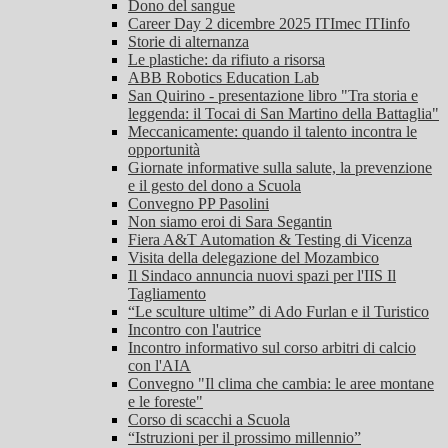
Dono del sangue
Career Day 2 dicembre 2025 ITImec ITIinfo
Storie di alternanza
Le plastiche: da rifiuto a risorsa
ABB Robotics Education Lab
San Quirino - presentazione libro "Tra storia e
leggenda: il Tocai di San Martino della Battaglia"
Meccanicamente: quando il talento incontra le
opportunità
Giornate informative sulla salute, la prevenzione
e il gesto del dono a Scuola
Convegno PP Pasolini
Non siamo eroi di Sara Segantin
Fiera A&T Automation & Testing di Vicenza
Visita della delegazione del Mozambico
Il Sindaco annuncia nuovi spazi per l'IIS Il
Tagliamento
“Le sculture ultime” di Ado Furlan e il Turistico
Incontro con l'autrice
Incontro informativo sul corso arbitri di calcio
con l'AIA
Convegno "Il clima che cambia: le aree montane
e le foreste"
Corso di scacchi a Scuola
“Istruzioni per il prossimo millennio”