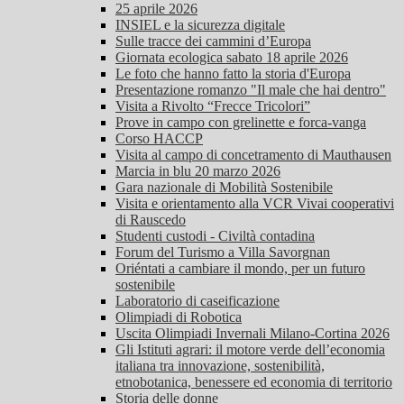
25 aprile 2026
INSIEL e la sicurezza digitale
Sulle tracce dei cammini d’Europa
Giornata ecologica sabato 18 aprile 2026
Le foto che hanno fatto la storia d'Europa
Presentazione romanzo "Il male che hai dentro"
Visita a Rivolto “Frecce Tricolori”
Prove in campo con grelinette e forca-vanga
Corso HACCP
Visita al campo di concetramento di Mauthausen
Marcia in blu 20 marzo 2026
Gara nazionale di Mobilità Sostenibile
Visita e orientamento alla VCR Vivai cooperativi
di Rauscedo
Studenti custodi - Civiltà contadina
Forum del Turismo a Villa Savorgnan
Oriéntati a cambiare il mondo, per un futuro
sostenibile
Laboratorio di caseificazione
Olimpiadi di Robotica
Uscita Olimpiadi Invernali Milano-Cortina 2026
Gli Istituti agrari: il motore verde dell’economia
italiana tra innovazione, sostenibilità,
etnobotanica, benessere ed economia di territorio
Storia delle donne