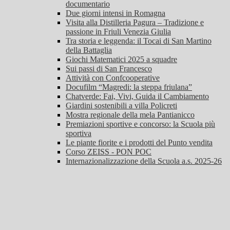
documentario
Due giorni intensi in Romagna
Visita alla Distilleria Pagura – Tradizione e
passione in Friuli Venezia Giulia
Tra storia e leggenda: il Tocai di San Martino
della Battaglia
Giochi Matematici 2025 a squadre
Sui passi di San Francesco
Attività con Confcooperative
Docufilm “Magredi: la steppa friulana”
Chatverde: Fai, Vivi, Guida il Cambiamento
Giardini sostenibili a villa Policreti
Mostra regionale della mela Pantianicco
Premiazioni sportive e concorso: la Scuola più
sportiva
Le piante fiorite e i prodotti del Punto vendita
Corso ZEISS - PON POC
Internazionalizzazione della Scuola a.s. 2025-26