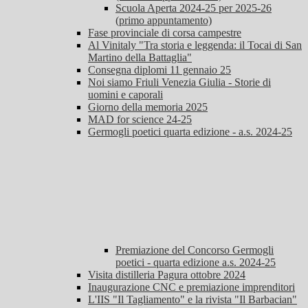
Scuola Aperta 2024-25 per 2025-26
(primo appuntamento)
Fase provinciale di corsa campestre
Al Vinitaly "Tra storia e leggenda: il Tocai di San
Martino della Battaglia"
Consegna diplomi 11 gennaio 25
Noi siamo Friuli Venezia Giulia - Storie di
uomini e caporali
Giorno della memoria 2025
MAD for science 24-25
Germogli poetici quarta edizione - a.s. 2024-25
Premiazione del Concorso Germogli
poetici - quarta edizione a.s. 2024-25
Visita distilleria Pagura ottobre 2024
Inaugurazione CNC e premiazione imprenditori
L'IIS "Il Tagliamento" e la rivista "Il Barbacian"