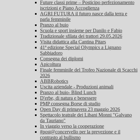
Future classi prime – Posticipo perfezionamento
iscrizioni e Piano Accoglienza
AGRI FUTURA il futuro nasce dalla terra e
parla femminile
Pranzo al buio
Scuola e sport insieme per Danilo e Fabio
Tradizionale sfilata dei trattori 29.05.2026
Visita didattica alla Cantina Pitars
41ª edizione Special Olympics a Lignano
Sabbiadoro
Consegna dei diplomi
Apicoltura
Finale femminile del Trofeo Nazionale di Scacchi
2026
ABBRobotics
Uscita aziendale - Produzioni animali
Pranzo al buio- Blind Lunch
D'erbe, di natura e benessere
PMP consegna Borse di studio
Open Day di primavera 23 maggio 2026
Spettacolo teatrale dei Libani Monni "Galvano
da Tauriano"
In viaggio verso la cooperazione
#post@concervello per la prevezione e il
contrasto al bullismo