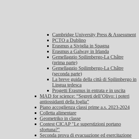
Cambridge University Press & Assessment
PCTO a Dublino
Erasmus a Siviglia in Spagna
Erasmus a Galway in Irlanda
Gemellaggio Spilimbergo-La Châtre
(prima parte)
Gemellaggio Spilimbergo-La Châtre
(seconda parte)
La breve guida della città di Spilimbergo in
Lingua tedesca
Progetti Erasmus in entrata e in uscita
MAD for science: “Segreti dell’Olivo: i poteri
antiossidanti della foglia”
Piano accoglienza classi prime a.s. 2023-2024
Colletta alimentare
Geometriko in classe
Contest CICAP "Le superstizioni portano
sfortuna?"
Seconda prova di evacuazione ed esercitazione