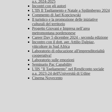
a.s. 2024-2025
Incontri con gli autori
L'IIS Il Tagliamento e Natale a Spilimbergo 2024
Commento di Jael Kopciowski
Il turistico e la promozione delle iniziative
culturali del territorio
Progetto Giovani e Impresa nell’area
metromontana pordenonese
Career Day 5 dicembre 2024 - seconda edizione
Incontro con il dott. agr. Attilio Dalpiaz,
viticoltore in Sud Africa
Laboratorio di educazione all'imprenditorialità
cooperativa!
Laboratorio sulle emozioni
Seminario Pac Capability
L'IIS "Il Tagliamento" nel Rendiconto sociale
a.a. 2023-24 dell'Università di Udine
Cinema Novecento