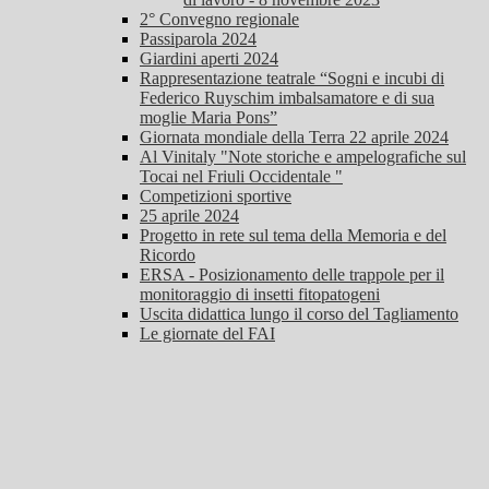
2° Convegno regionale
Passiparola 2024
Giardini aperti 2024
Rappresentazione teatrale “Sogni e incubi di
Federico Ruyschim imbalsamatore e di sua
moglie Maria Pons”
Giornata mondiale della Terra 22 aprile 2024
Al Vinitaly "Note storiche e ampelografiche sul
Tocai nel Friuli Occidentale "
Competizioni sportive
25 aprile 2024
Progetto in rete sul tema della Memoria e del
Ricordo
ERSA - Posizionamento delle trappole per il
monitoraggio di insetti fitopatogeni
Uscita didattica lungo il corso del Tagliamento
Le giornate del FAI