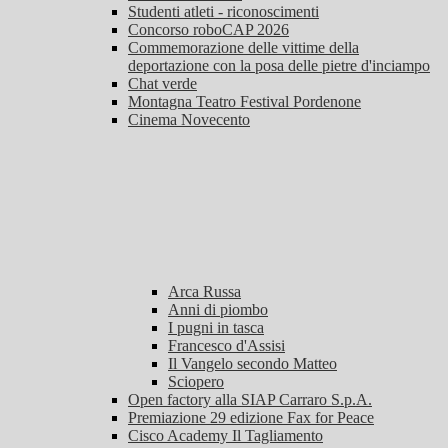
Studenti atleti - riconoscimenti
Concorso roboCAP 2026
Commemorazione delle vittime della
deportazione con la posa delle pietre d'inciampo
Chat verde
Montagna Teatro Festival Pordenone
Cinema Novecento
Arca Russa
Anni di piombo
I pugni in tasca
Francesco d'Assisi
Il Vangelo secondo Matteo
Sciopero
Open factory alla SIAP Carraro S.p.A.
Premiazione 29 edizione Fax for Peace
Cisco Academy Il Tagliamento