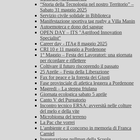
“Storia della Tecnologia nel nostro Territorio” –
Sabato 31 maggio 2025
Servizio civile solidale in Biblioteca
Manifestazione sportiva tag rugby a Villa Manin
Autoemoteca e dono del sangue
OPEN DAY – ITS "Agrifood Innovation
Specialist"
Career day - ITAg 8 maggio 2025
CRI 10 e 11 maggio a Pordenone
1° Maggio – Festa dei Lavoratori: una giornata
per ricordare e riflettere
Coltivare il futuro riscoprendo il passato
25 Aprile – Festa della Liberazione
Fax for peace e la foresta dei Giusti
Fase provinciale di atletica leggera a Pordenone
Magredi – La steppa friulana
Giornata ecologica sabato 5 aprile
Canto V del Purgatorio
Incontro tecnico ERSA: avversità nelle colture
del melo e della vite
Microbioma del terreno
La Pac che vorrei
L'ambiente e il concorso in memoria di Franca
Carniel
Inaugurazione pullman della Scuola