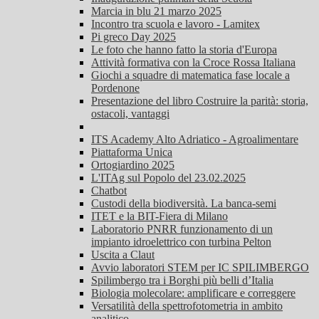
Marcia in blu 21 marzo 2025
Incontro tra scuola e lavoro - Lamitex
Pi greco Day 2025
Le foto che hanno fatto la storia d'Europa
Attività formativa con la Croce Rossa Italiana
Giochi a squadre di matematica fase locale a
Pordenone
Presentazione del libro Costruire la parità: storia,
ostacoli, vantaggi
ITS Academy Alto Adriatico - Agroalimentare
Piattaforma Unica
Ortogiardino 2025
L'ITAg sul Popolo del 23.02.2025
Chatbot
Custodi della biodiversità. La banca-semi
ITET e la BIT-Fiera di Milano
Laboratorio PNRR funzionamento di un
impianto idroelettrico con turbina Pelton
Uscita a Claut
Avvio laboratori STEM per IC SPILIMBERGO
Spilimbergo tra i Borghi più belli d’Italia
Biologia molecolare: amplificare e correggere
Versatilità della spettrofotometria in ambito
analitico