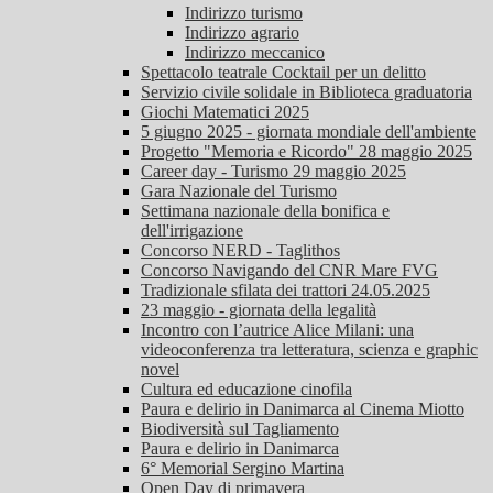
Indirizzo turismo
Indirizzo agrario
Indirizzo meccanico
Spettacolo teatrale Cocktail per un delitto
Servizio civile solidale in Biblioteca graduatoria
Giochi Matematici 2025
5 giugno 2025 - giornata mondiale dell'ambiente
Progetto "Memoria e Ricordo" 28 maggio 2025
Career day - Turismo 29 maggio 2025
Gara Nazionale del Turismo
Settimana nazionale della bonifica e
dell'irrigazione
Concorso NERD - Taglithos
Concorso Navigando del CNR Mare FVG
Tradizionale sfilata dei trattori 24.05.2025
23 maggio - giornata della legalità
Incontro con l’autrice Alice Milani: una
videoconferenza tra letteratura, scienza e graphic
novel
Cultura ed educazione cinofila
Paura e delirio in Danimarca al Cinema Miotto
Biodiversità sul Tagliamento
Paura e delirio in Danimarca
6° Memorial Sergino Martina
Open Day di primavera