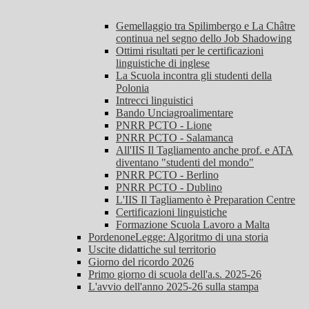
Gemellaggio tra Spilimbergo e La Châtre
continua nel segno dello Job Shadowing
Ottimi risultati per le certificazioni
linguistiche di inglese
La Scuola incontra gli studenti della
Polonia
Intrecci linguistici
Bando Unciagroalimentare
PNRR PCTO - Lione
PNRR PCTO - Salamanca
All'IIS Il Tagliamento anche prof. e ATA
diventano "studenti del mondo"
PNRR PCTO - Berlino
PNRR PCTO - Dublino
L'IIS Il Tagliamento è Preparation Centre
Certificazioni linguistiche
Formazione Scuola Lavoro a Malta
PordenoneLegge: Algoritmo di una storia
Uscite didattiche sul territorio
Giorno del ricordo 2026
Primo giorno di scuola dell'a.s. 2025-26
L'avvio dell'anno 2025-26 sulla stampa