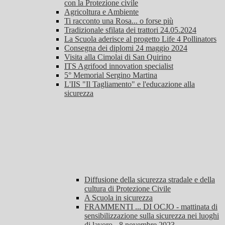
con la Protezione civile
Agricoltura e Ambiente
Ti racconto una Rosa... o forse più
Tradizionale sfilata dei trattori 24.05.2024
La Scuola aderisce al progetto Life 4 Pollinators
Consegna dei diplomi 24 maggio 2024
Visita alla Cimolai di San Quirino
ITS Agrifood innovation specialist
5° Memorial Sergino Martina
L'IIS "Il Tagliamento" e l'educazione alla
sicurezza
Diffusione della sicurezza stradale e della
cultura di Protezione Civile
A Scuola in sicurezza
FRAMMENTI ... DI OCJO - mattinata di
sensibilizzazione sulla sicurezza nei luoghi
di lavoro - 8 novembre 2023