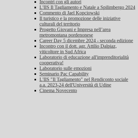
Incontri con gli autori
L'IIS Il Tagliamento e Natale a Spilimbergo 2024
Commento di Jael Kopciowski
Il turistico e la promozione delle iniziative
culturali del territorio
Progetto Giovani e Impresa nell’area
metromontana pordenonese
Career Day 5 dicembre 2024 - seconda edizione
Incontro con il dott. agr. Attilio Dalpiaz,
viticoltore in Sud Africa
Laboratorio di educazione all'imprenditorialità
cooperativa!
Laboratorio sulle emozioni
Seminario Pac Capability
L'IIS "Il Tagliamento" nel Rendiconto sociale
a.a. 2023-24 dell'Università di Udine
Cinema Novecento