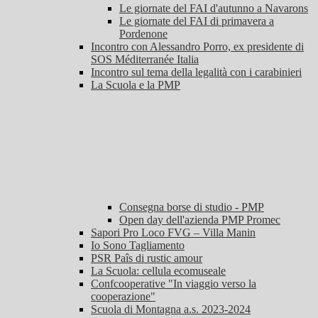
Le giornate del FAI d'autunno a Navarons
Le giornate del FAI di primavera a
Pordenone
Incontro con Alessandro Porro, ex presidente di
SOS Méditerranée Italia
Incontro sul tema della legalità con i carabinieri
La Scuola e la PMP
Consegna borse di studio - PMP
Open day dell'azienda PMP Promec
Sapori Pro Loco FVG – Villa Manin
Io Sono Tagliamento
PSR Paîs di rustic amour
La Scuola: cellula ecomuseale
Confcooperative "In viaggio verso la
cooperazione"
Scuola di Montagna a.s. 2023-2024