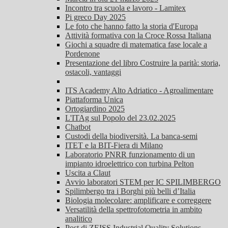
Incontro tra scuola e lavoro - Lamitex
Pi greco Day 2025
Le foto che hanno fatto la storia d'Europa
Attività formativa con la Croce Rossa Italiana
Giochi a squadre di matematica fase locale a
Pordenone
Presentazione del libro Costruire la parità: storia,
ostacoli, vantaggi
ITS Academy Alto Adriatico - Agroalimentare
Piattaforma Unica
Ortogiardino 2025
L'ITAg sul Popolo del 23.02.2025
Chatbot
Custodi della biodiversità. La banca-semi
ITET e la BIT-Fiera di Milano
Laboratorio PNRR funzionamento di un
impianto idroelettrico con turbina Pelton
Uscita a Claut
Avvio laboratori STEM per IC SPILIMBERGO
Spilimbergo tra i Borghi più belli d’Italia
Biologia molecolare: amplificare e correggere
Versatilità della spettrofotometria in ambito
analitico
Post di ZEISS Industrial Quality Solutions