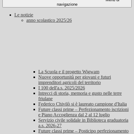
navigazione
Le notizie
anno scolastico 2025/26
La Scuola e il progetto Wigwam
Nuove opportunità per giovani e futuri
imprenditori agricoli del territorio
I 100 dell'a.s. 2025/2026
Intrecci di storia, memoria e gusto nelle terre
friulane
Federico Chivilò si è laureato campione d'Italia
Future classi prime – Perfezionamento iscrizioni
e Piano Accoglienza dal 2 al 12 luglio
Servizio civile solidale in Biblioteca graduatoria
a.s. 2026-27
Future classi prime – Posticipo perfezionamento