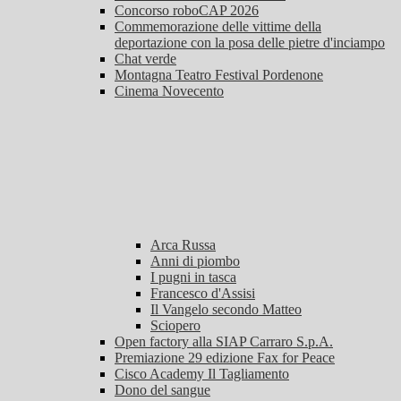
Concorso roboCAP 2026
Commemorazione delle vittime della
deportazione con la posa delle pietre d'inciampo
Chat verde
Montagna Teatro Festival Pordenone
Cinema Novecento
Arca Russa
Anni di piombo
I pugni in tasca
Francesco d'Assisi
Il Vangelo secondo Matteo
Sciopero
Open factory alla SIAP Carraro S.p.A.
Premiazione 29 edizione Fax for Peace
Cisco Academy Il Tagliamento
Dono del sangue