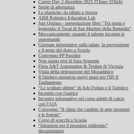
Career Day 2 dicembre 2025 ITImec ITIinfo
Storie di alternanza
Le plastiche: da rifiuto a risorsa
ABB Robotics Education Lab
San Quirino - presentazione libro "Tra storia e
leggenda: il Tocai di San Martino della Battaglia"
Meccanicamente: quando il talento incontra le
opportunità
Giornate informative sulla salute, la prevenzione
e il gesto del dono a Scuola
Convegno PP Pasolini
Non siamo eroi di Sara Segantin
Fiera A&T Automation & Testing di Vicenza
Visita della delegazione del Mozambico
Il Sindaco annuncia nuovi spazi per l'IIS Il
Tagliamento
“Le sculture ultime” di Ado Furlan e il Turistico
Incontro con l'autrice
Incontro informativo sul corso arbitri di calcio
con l'AIA
Convegno "Il clima che cambia: le aree montane
e le foreste"
Corso di scacchi a Scuola
“Istruzioni per il prossimo millennio”
documentario