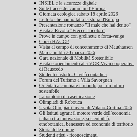
INSIEL e la sicurezza digitale
Sulle tracce dei cammini d’Europa
Giornata ecologica sabato 18 aprile 2026
Le foto che hanno fatto la storia d'Europa
Presentazione romanzo "Il male che hai dentro"
Visita a Rivolto “Frecce Tricolori”
Prove in campo con grelinette e forca-vanga
Corso HACCP
Visita al campo di concetramento di Mauthausen
Marcia in blu 20 marzo 2026
Gara nazionale di Mobilità Sostenibile
Visita e orientamento alla VCR Vivai cooperativi
di Rauscedo
Studenti custodi - Civiltà contadina
Forum del Turismo a Villa Savorgnan
Oriéntati a cambiare il mondo, per un futuro
sostenibile
Laboratorio di caseificazione
Olimpiadi di Robotica
Uscita Olimpiadi Invernali Milano-Cortina 2026
Gli Istituti agrari: il motore verde dell’economia
italiana tra innovazione, sostenibilità,
etnobotanica, benessere ed economia di territorio
Storia delle donne
Studenti atleti - riconoscimenti