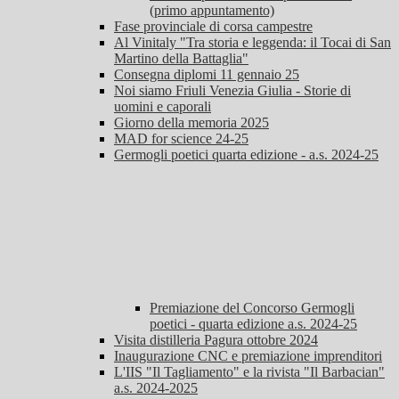
(primo appuntamento)
Fase provinciale di corsa campestre
Al Vinitaly "Tra storia e leggenda: il Tocai di San
Martino della Battaglia"
Consegna diplomi 11 gennaio 25
Noi siamo Friuli Venezia Giulia - Storie di
uomini e caporali
Giorno della memoria 2025
MAD for science 24-25
Germogli poetici quarta edizione - a.s. 2024-25
Premiazione del Concorso Germogli
poetici - quarta edizione a.s. 2024-25
Visita distilleria Pagura ottobre 2024
Inaugurazione CNC e premiazione imprenditori
L'IIS "Il Tagliamento" e la rivista "Il Barbacian"
a.s. 2024-2025