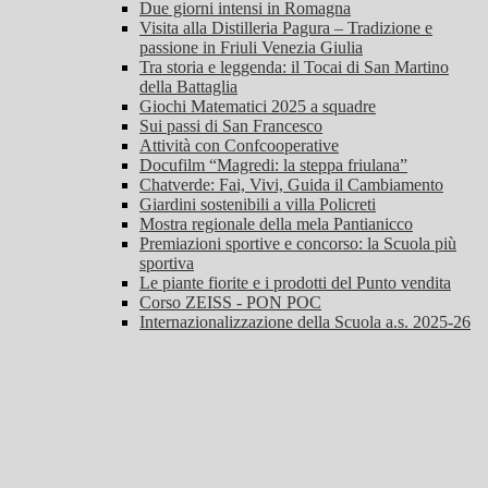
Due giorni intensi in Romagna
Visita alla Distilleria Pagura – Tradizione e
passione in Friuli Venezia Giulia
Tra storia e leggenda: il Tocai di San Martino
della Battaglia
Giochi Matematici 2025 a squadre
Sui passi di San Francesco
Attività con Confcooperative
Docufilm “Magredi: la steppa friulana”
Chatverde: Fai, Vivi, Guida il Cambiamento
Giardini sostenibili a villa Policreti
Mostra regionale della mela Pantianicco
Premiazioni sportive e concorso: la Scuola più
sportiva
Le piante fiorite e i prodotti del Punto vendita
Corso ZEISS - PON POC
Internazionalizzazione della Scuola a.s. 2025-26