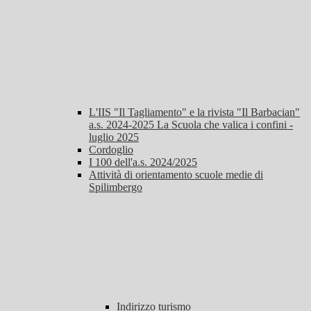
L'IIS "Il Tagliamento" e la rivista "Il Barbacian"
a.s. 2024-2025 La Scuola che valica i confini -
luglio 2025
Cordoglio
I 100 dell'a.s. 2024/2025
Attività di orientamento scuole medie di
Spilimbergo
Indirizzo turismo