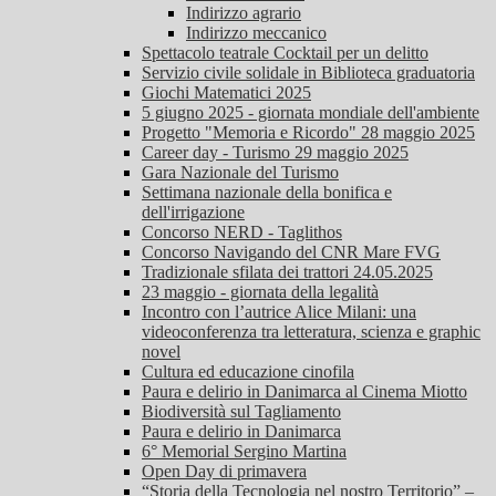
Indirizzo agrario
Indirizzo meccanico
Spettacolo teatrale Cocktail per un delitto
Servizio civile solidale in Biblioteca graduatoria
Giochi Matematici 2025
5 giugno 2025 - giornata mondiale dell'ambiente
Progetto "Memoria e Ricordo" 28 maggio 2025
Career day - Turismo 29 maggio 2025
Gara Nazionale del Turismo
Settimana nazionale della bonifica e
dell'irrigazione
Concorso NERD - Taglithos
Concorso Navigando del CNR Mare FVG
Tradizionale sfilata dei trattori 24.05.2025
23 maggio - giornata della legalità
Incontro con l’autrice Alice Milani: una
videoconferenza tra letteratura, scienza e graphic
novel
Cultura ed educazione cinofila
Paura e delirio in Danimarca al Cinema Miotto
Biodiversità sul Tagliamento
Paura e delirio in Danimarca
6° Memorial Sergino Martina
Open Day di primavera
“Storia della Tecnologia nel nostro Territorio” –