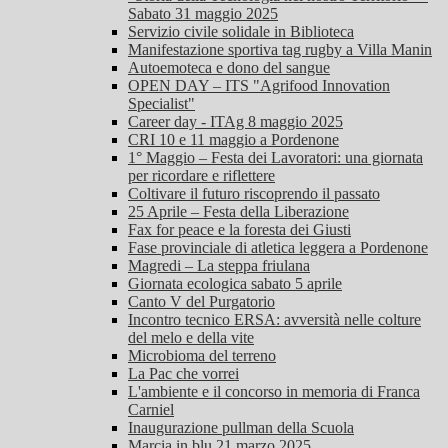
Sabato 31 maggio 2025
Servizio civile solidale in Biblioteca
Manifestazione sportiva tag rugby a Villa Manin
Autoemoteca e dono del sangue
OPEN DAY – ITS "Agrifood Innovation
Specialist"
Career day - ITAg 8 maggio 2025
CRI 10 e 11 maggio a Pordenone
1° Maggio – Festa dei Lavoratori: una giornata
per ricordare e riflettere
Coltivare il futuro riscoprendo il passato
25 Aprile – Festa della Liberazione
Fax for peace e la foresta dei Giusti
Fase provinciale di atletica leggera a Pordenone
Magredi – La steppa friulana
Giornata ecologica sabato 5 aprile
Canto V del Purgatorio
Incontro tecnico ERSA: avversità nelle colture
del melo e della vite
Microbioma del terreno
La Pac che vorrei
L'ambiente e il concorso in memoria di Franca
Carniel
Inaugurazione pullman della Scuola
Marcia in blu 21 marzo 2025