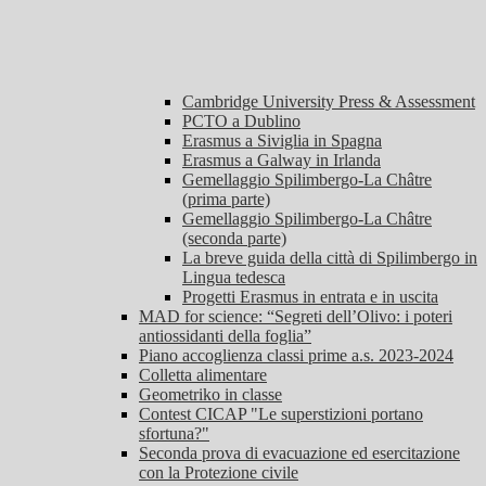
Cambridge University Press & Assessment
PCTO a Dublino
Erasmus a Siviglia in Spagna
Erasmus a Galway in Irlanda
Gemellaggio Spilimbergo-La Châtre
(prima parte)
Gemellaggio Spilimbergo-La Châtre
(seconda parte)
La breve guida della città di Spilimbergo in
Lingua tedesca
Progetti Erasmus in entrata e in uscita
MAD for science: “Segreti dell’Olivo: i poteri
antiossidanti della foglia”
Piano accoglienza classi prime a.s. 2023-2024
Colletta alimentare
Geometriko in classe
Contest CICAP "Le superstizioni portano
sfortuna?"
Seconda prova di evacuazione ed esercitazione
con la Protezione civile