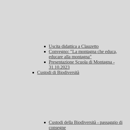
Uscita didattica a Clauzetto
Convegno: "La montagna che educa,
educare alla montagna"
Presentazione Scuola di Montagna -
31.10.2023
Custodi di Biodiversità
Custodi della Biodiversità - passaggio di
consegne