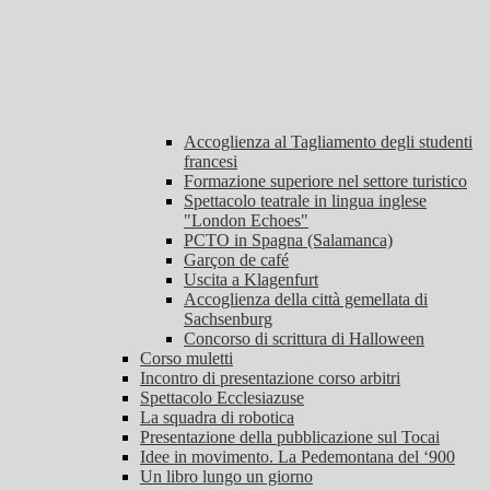
Accoglienza al Tagliamento degli studenti
francesi
Formazione superiore nel settore turistico
Spettacolo teatrale in lingua inglese
"London Echoes"
PCTO in Spagna (Salamanca)
Garçon de café
Uscita a Klagenfurt
Accoglienza della città gemellata di
Sachsenburg
Concorso di scrittura di Halloween
Corso muletti
Incontro di presentazione corso arbitri
Spettacolo Ecclesiazuse
La squadra di robotica
Presentazione della pubblicazione sul Tocai
Idee in movimento. La Pedemontana del ‘900
Un libro lungo un giorno