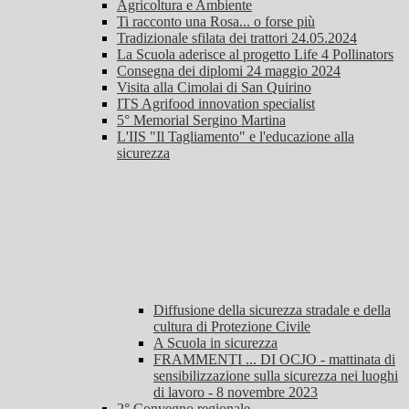
Agricoltura e Ambiente
Ti racconto una Rosa... o forse più
Tradizionale sfilata dei trattori 24.05.2024
La Scuola aderisce al progetto Life 4 Pollinators
Consegna dei diplomi 24 maggio 2024
Visita alla Cimolai di San Quirino
ITS Agrifood innovation specialist
5° Memorial Sergino Martina
L'IIS "Il Tagliamento" e l'educazione alla
sicurezza
Diffusione della sicurezza stradale e della
cultura di Protezione Civile
A Scuola in sicurezza
FRAMMENTI ... DI OCJO - mattinata di
sensibilizzazione sulla sicurezza nei luoghi
di lavoro - 8 novembre 2023
2° Convegno regionale