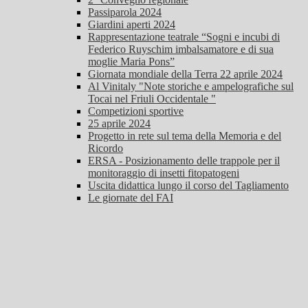
Passiparola 2024
Giardini aperti 2024
Rappresentazione teatrale “Sogni e incubi di
Federico Ruyschim imbalsamatore e di sua
moglie Maria Pons”
Giornata mondiale della Terra 22 aprile 2024
Al Vinitaly "Note storiche e ampelografiche sul
Tocai nel Friuli Occidentale "
Competizioni sportive
25 aprile 2024
Progetto in rete sul tema della Memoria e del
Ricordo
ERSA - Posizionamento delle trappole per il
monitoraggio di insetti fitopatogeni
Uscita didattica lungo il corso del Tagliamento
Le giornate del FAI