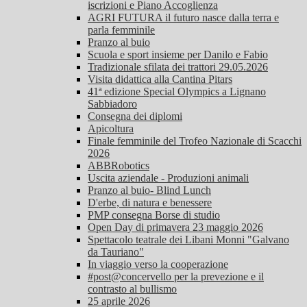
iscrizioni e Piano Accoglienza
AGRI FUTURA il futuro nasce dalla terra e
parla femminile
Pranzo al buio
Scuola e sport insieme per Danilo e Fabio
Tradizionale sfilata dei trattori 29.05.2026
Visita didattica alla Cantina Pitars
41ª edizione Special Olympics a Lignano
Sabbiadoro
Consegna dei diplomi
Apicoltura
Finale femminile del Trofeo Nazionale di Scacchi
2026
ABBRobotics
Uscita aziendale - Produzioni animali
Pranzo al buio- Blind Lunch
D'erbe, di natura e benessere
PMP consegna Borse di studio
Open Day di primavera 23 maggio 2026
Spettacolo teatrale dei Libani Monni "Galvano
da Tauriano"
In viaggio verso la cooperazione
#post@concervello per la prevezione e il
contrasto al bullismo
25 aprile 2026