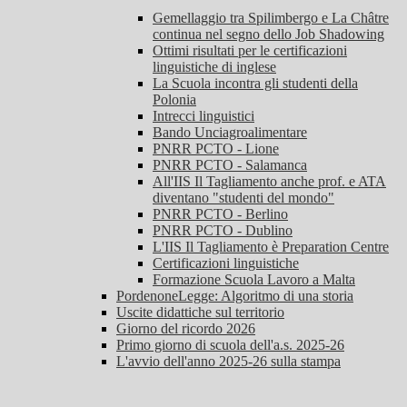
Gemellaggio tra Spilimbergo e La Châtre
continua nel segno dello Job Shadowing
Ottimi risultati per le certificazioni
linguistiche di inglese
La Scuola incontra gli studenti della
Polonia
Intrecci linguistici
Bando Unciagroalimentare
PNRR PCTO - Lione
PNRR PCTO - Salamanca
All'IIS Il Tagliamento anche prof. e ATA
diventano "studenti del mondo"
PNRR PCTO - Berlino
PNRR PCTO - Dublino
L'IIS Il Tagliamento è Preparation Centre
Certificazioni linguistiche
Formazione Scuola Lavoro a Malta
PordenoneLegge: Algoritmo di una storia
Uscite didattiche sul territorio
Giorno del ricordo 2026
Primo giorno di scuola dell'a.s. 2025-26
L'avvio dell'anno 2025-26 sulla stampa