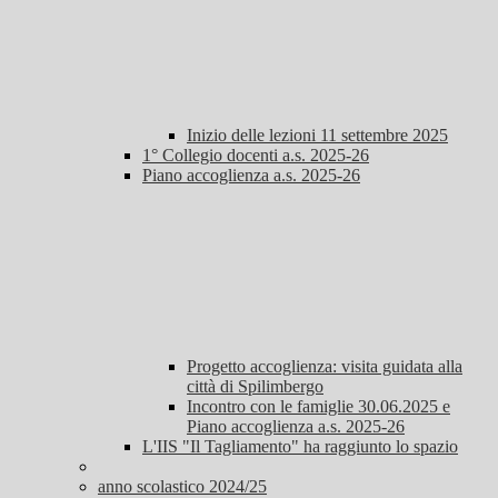
Inizio delle lezioni 11 settembre 2025
1° Collegio docenti a.s. 2025-26
Piano accoglienza a.s. 2025-26
Progetto accoglienza: visita guidata alla
città di Spilimbergo
Incontro con le famiglie 30.06.2025 e
Piano accoglienza a.s. 2025-26
L'IIS "Il Tagliamento" ha raggiunto lo spazio
anno scolastico 2024/25