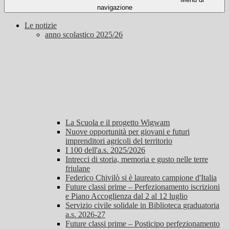
navigazione
Le notizie
anno scolastico 2025/26
La Scuola e il progetto Wigwam
Nuove opportunità per giovani e futuri
imprenditori agricoli del territorio
I 100 dell'a.s. 2025/2026
Intrecci di storia, memoria e gusto nelle terre
friulane
Federico Chivilò si è laureato campione d'Italia
Future classi prime – Perfezionamento iscrizioni
e Piano Accoglienza dal 2 al 12 luglio
Servizio civile solidale in Biblioteca graduatoria
a.s. 2026-27
Future classi prime – Posticipo perfezionamento