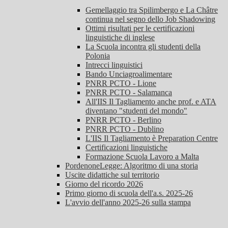
Gemellaggio tra Spilimbergo e La Châtre
continua nel segno dello Job Shadowing
Ottimi risultati per le certificazioni
linguistiche di inglese
La Scuola incontra gli studenti della
Polonia
Intrecci linguistici
Bando Unciagroalimentare
PNRR PCTO - Lione
PNRR PCTO - Salamanca
All'IIS Il Tagliamento anche prof. e ATA
diventano "studenti del mondo"
PNRR PCTO - Berlino
PNRR PCTO - Dublino
L'IIS Il Tagliamento è Preparation Centre
Certificazioni linguistiche
Formazione Scuola Lavoro a Malta
PordenoneLegge: Algoritmo di una storia
Uscite didattiche sul territorio
Giorno del ricordo 2026
Primo giorno di scuola dell'a.s. 2025-26
L'avvio dell'anno 2025-26 sulla stampa