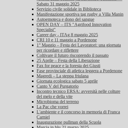
Sabato 31 maggio 2025
Servizio civile solidale in Biblioteca
Manifestazione sportiva tag rugby a Villa Manin
Autoemoteca e dono del sangue
OPEN DAY – ITS "Agrifood Innovation
Specialist"
Career day - ITAg 8 maggio 2025
CRI 10 e 11 maggio a Pordenone
1° Maggio – Festa dei Lavoratori: una giornata
per ricordare e riflettere
Coltivare il futuro riscoprendo il passato
25 Aprile – Festa della Liberazione
Fax for peace e la foresta dei Giusti
Fase provinciale di atletica leggera a Pordenone
Magredi – La steppa friulana
Giornata ecologica sabato 5 aprile
Canto V del Purgatorio
Incontro tecnico ERSA: avversità nelle colture
del melo e della vite
Microbioma del terreno
La Pac che vorrei
L'ambiente e il concorso in memoria di Franca
Carniel
Inaugurazione pullman della Scuola
Marcia in blu 21 marzo 2025