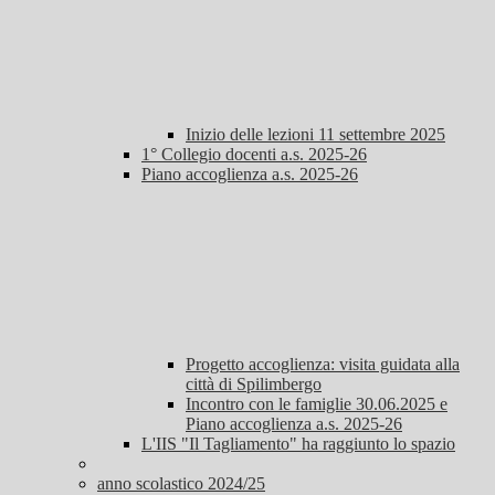
Inizio delle lezioni 11 settembre 2025
1° Collegio docenti a.s. 2025-26
Piano accoglienza a.s. 2025-26
Progetto accoglienza: visita guidata alla
città di Spilimbergo
Incontro con le famiglie 30.06.2025 e
Piano accoglienza a.s. 2025-26
L'IIS "Il Tagliamento" ha raggiunto lo spazio
anno scolastico 2024/25