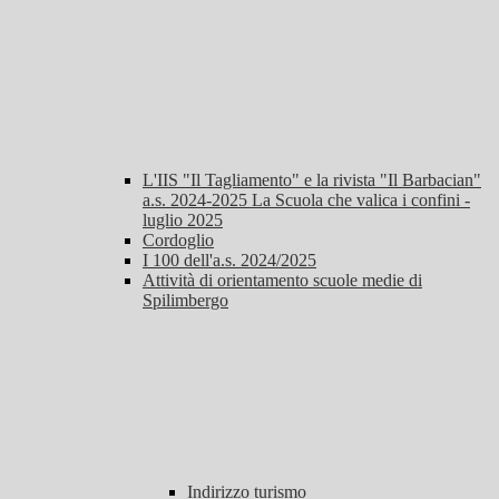
L'IIS "Il Tagliamento" e la rivista "Il Barbacian"
a.s. 2024-2025 La Scuola che valica i confini -
luglio 2025
Cordoglio
I 100 dell'a.s. 2024/2025
Attività di orientamento scuole medie di
Spilimbergo
Indirizzo turismo