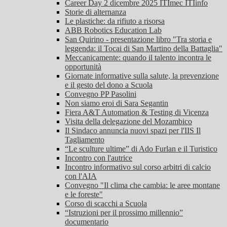
Career Day 2 dicembre 2025 ITImec ITIinfo
Storie di alternanza
Le plastiche: da rifiuto a risorsa
ABB Robotics Education Lab
San Quirino - presentazione libro "Tra storia e
leggenda: il Tocai di San Martino della Battaglia"
Meccanicamente: quando il talento incontra le
opportunità
Giornate informative sulla salute, la prevenzione
e il gesto del dono a Scuola
Convegno PP Pasolini
Non siamo eroi di Sara Segantin
Fiera A&T Automation & Testing di Vicenza
Visita della delegazione del Mozambico
Il Sindaco annuncia nuovi spazi per l'IIS Il
Tagliamento
“Le sculture ultime” di Ado Furlan e il Turistico
Incontro con l'autrice
Incontro informativo sul corso arbitri di calcio
con l'AIA
Convegno "Il clima che cambia: le aree montane
e le foreste"
Corso di scacchi a Scuola
“Istruzioni per il prossimo millennio”
documentario