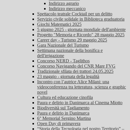
Indirizzo agrario
Indirizzo meccanico
Spettacolo teatrale Cocktail per un delitto
Servizio civile solidale in Biblioteca graduatoria
Giochi Matematici 2025
5 giugno 2025 - giornata mondiale dell'ambiente
Progetto "Memoria e Ricordo" 28 maggio 2025
Career day - Turismo 29 maggio 2025
Gara Nazionale del Turismo
Settimana nazionale della bonifica e
dell'irrigazione
Concorso NERD - Taglithos
Concorso Navigando del CNR Mare FVG
Tradizionale sfilata dei trattori 24.05.2025
23 maggio - giornata della legalità
Incontro con l’autrice Alice Milani: una
videoconferenza tra letteratura, scienza e graphic
novel
Cultura ed educazione cinofila
Paura e delirio in Danimarca al Cinema Miotto
Biodiversità sul Tagliamento
Paura e delirio in Danimarca
6° Memorial Sergino Martina
Open Day di primavera
“Storia della Tecnologia nel nostro Territorio” –