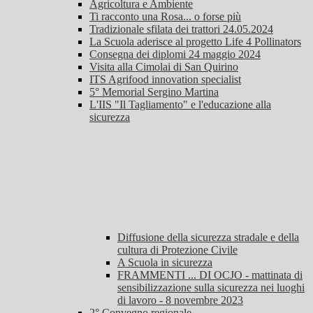
Agricoltura e Ambiente
Ti racconto una Rosa... o forse più
Tradizionale sfilata dei trattori 24.05.2024
La Scuola aderisce al progetto Life 4 Pollinators
Consegna dei diplomi 24 maggio 2024
Visita alla Cimolai di San Quirino
ITS Agrifood innovation specialist
5° Memorial Sergino Martina
L'IIS "Il Tagliamento" e l'educazione alla
sicurezza
Diffusione della sicurezza stradale e della
cultura di Protezione Civile
A Scuola in sicurezza
FRAMMENTI ... DI OCJO - mattinata di
sensibilizzazione sulla sicurezza nei luoghi
di lavoro - 8 novembre 2023
2° Convegno regionale