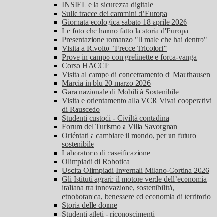
INSIEL e la sicurezza digitale
Sulle tracce dei cammini d’Europa
Giornata ecologica sabato 18 aprile 2026
Le foto che hanno fatto la storia d'Europa
Presentazione romanzo "Il male che hai dentro"
Visita a Rivolto “Frecce Tricolori”
Prove in campo con grelinette e forca-vanga
Corso HACCP
Visita al campo di concetramento di Mauthausen
Marcia in blu 20 marzo 2026
Gara nazionale di Mobilità Sostenibile
Visita e orientamento alla VCR Vivai cooperativi
di Rauscedo
Studenti custodi - Civiltà contadina
Forum del Turismo a Villa Savorgnan
Oriéntati a cambiare il mondo, per un futuro
sostenibile
Laboratorio di caseificazione
Olimpiadi di Robotica
Uscita Olimpiadi Invernali Milano-Cortina 2026
Gli Istituti agrari: il motore verde dell’economia
italiana tra innovazione, sostenibilità,
etnobotanica, benessere ed economia di territorio
Storia delle donne
Studenti atleti - riconoscimenti