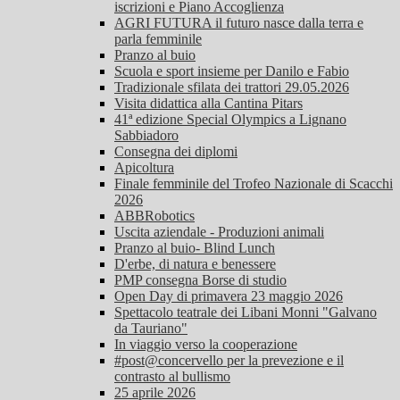
iscrizioni e Piano Accoglienza
AGRI FUTURA il futuro nasce dalla terra e
parla femminile
Pranzo al buio
Scuola e sport insieme per Danilo e Fabio
Tradizionale sfilata dei trattori 29.05.2026
Visita didattica alla Cantina Pitars
41ª edizione Special Olympics a Lignano
Sabbiadoro
Consegna dei diplomi
Apicoltura
Finale femminile del Trofeo Nazionale di Scacchi
2026
ABBRobotics
Uscita aziendale - Produzioni animali
Pranzo al buio- Blind Lunch
D'erbe, di natura e benessere
PMP consegna Borse di studio
Open Day di primavera 23 maggio 2026
Spettacolo teatrale dei Libani Monni "Galvano
da Tauriano"
In viaggio verso la cooperazione
#post@concervello per la prevezione e il
contrasto al bullismo
25 aprile 2026