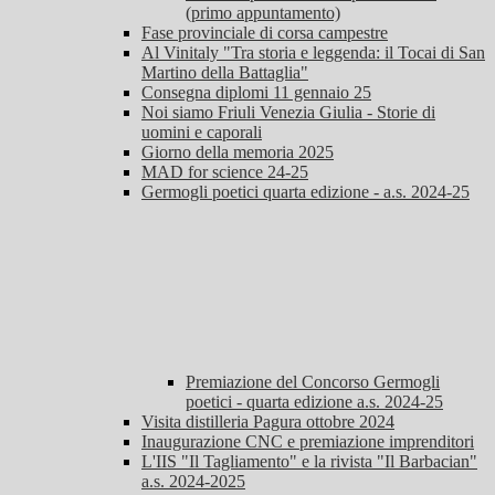
(primo appuntamento)
Fase provinciale di corsa campestre
Al Vinitaly "Tra storia e leggenda: il Tocai di San
Martino della Battaglia"
Consegna diplomi 11 gennaio 25
Noi siamo Friuli Venezia Giulia - Storie di
uomini e caporali
Giorno della memoria 2025
MAD for science 24-25
Germogli poetici quarta edizione - a.s. 2024-25
Premiazione del Concorso Germogli
poetici - quarta edizione a.s. 2024-25
Visita distilleria Pagura ottobre 2024
Inaugurazione CNC e premiazione imprenditori
L'IIS "Il Tagliamento" e la rivista "Il Barbacian"
a.s. 2024-2025