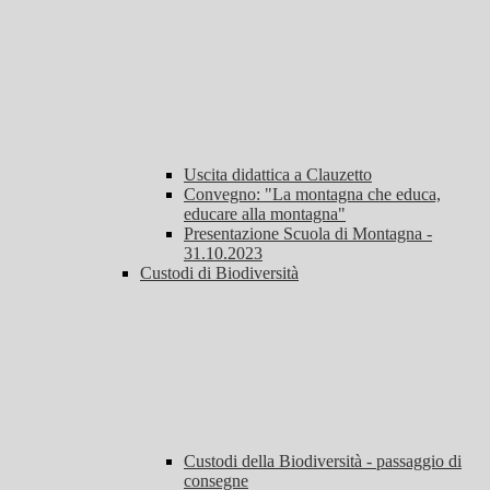
Uscita didattica a Clauzetto
Convegno: "La montagna che educa,
educare alla montagna"
Presentazione Scuola di Montagna -
31.10.2023
Custodi di Biodiversità
Custodi della Biodiversità - passaggio di
consegne