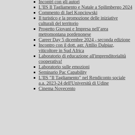
Incontri con gli autori
L'IIS Il Tagliamento e Natale a Spilimbergo 2024
Commento di Jael Kopciowski
Il turistico e la promozione delle iniziative
culturali del territorio
Progetto Giovani e Impresa nell’area
metromontana pordenonese
Career Day 5 dicembre 2024 - seconda edizione
Incontro con il dott. agr. Attilio Dalpiaz,
viticoltore in Sud Africa
Laboratorio di educazione all'imprenditorialità
cooperativa!
Laboratorio sulle emozioni
Seminario Pac Capability
L'IIS "Il Tagliamento" nel Rendiconto sociale
a.a. 2023-24 dell'Università di Udine
Cinema Novecento