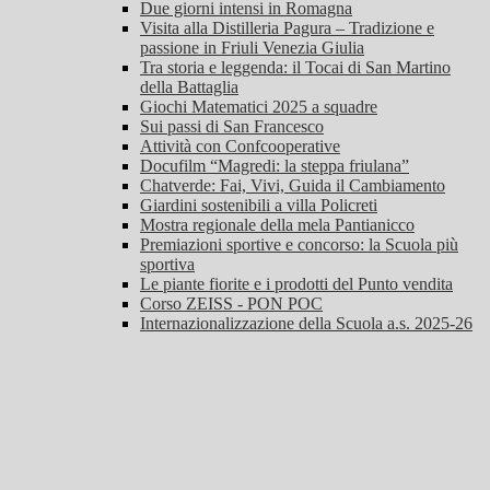
Due giorni intensi in Romagna
Visita alla Distilleria Pagura – Tradizione e
passione in Friuli Venezia Giulia
Tra storia e leggenda: il Tocai di San Martino
della Battaglia
Giochi Matematici 2025 a squadre
Sui passi di San Francesco
Attività con Confcooperative
Docufilm “Magredi: la steppa friulana”
Chatverde: Fai, Vivi, Guida il Cambiamento
Giardini sostenibili a villa Policreti
Mostra regionale della mela Pantianicco
Premiazioni sportive e concorso: la Scuola più
sportiva
Le piante fiorite e i prodotti del Punto vendita
Corso ZEISS - PON POC
Internazionalizzazione della Scuola a.s. 2025-26