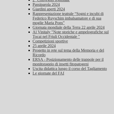
Passiparola 2024
Giardini aperti 2024
Rappresentazione teatrale “Sogni e incubi di
Federico Ruyschim imbalsamatore e di sua
moglie Maria Pons”
Giornata mondiale della Terra 22 aprile 2024
Al Vinitaly "Note storiche e ampelografiche sul
Tocai nel Friuli Occidentale "
Competizioni sportive
25 aprile 2024
Progetto in rete sul tema della Memoria e del
Ricordo
ERSA - Posizionamento delle trappole per il
monitoraggio di insetti fitopatogeni
Uscita didattica lungo il corso del Tagliamento
Le giornate del FAI