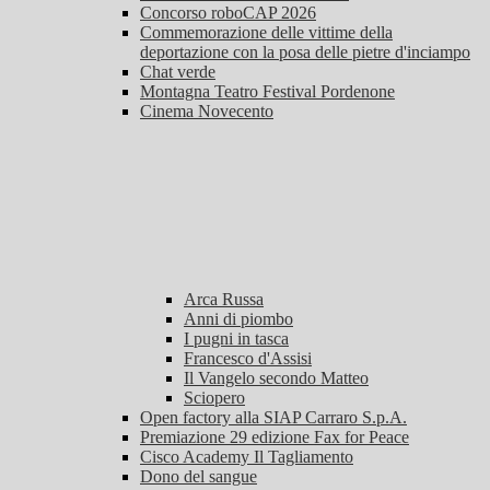
Concorso roboCAP 2026
Commemorazione delle vittime della
deportazione con la posa delle pietre d'inciampo
Chat verde
Montagna Teatro Festival Pordenone
Cinema Novecento
Arca Russa
Anni di piombo
I pugni in tasca
Francesco d'Assisi
Il Vangelo secondo Matteo
Sciopero
Open factory alla SIAP Carraro S.p.A.
Premiazione 29 edizione Fax for Peace
Cisco Academy Il Tagliamento
Dono del sangue