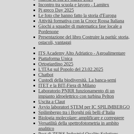
Incontro tra scuola e lavoro - Lamitex
Pi greco Day 2025
Le foto che hanno fatto la storia d'Europa
Attività formativa con la Croce Rossa Italiana
Giochi a squadre di matematica fase locale a
Pordenone
Presentazione del libro Costruire la parità: storia,
ostacoli, vantaggi
ITS Academy Alto Adriatico - Agroalimentare
Piattaforma Unica
Ortogiardino 2025
L'ITAg sul Popolo del 23.02.2025
Chatbot
Custodi della biodiversità. La banca-semi
ITET e la BIT-Fiera di Milano
Laboratorio PNRR funzionamento di un
impianto idroelettrico con turbina Pelton
Uscita a Claut
Avvio laboratori STEM per IC SPILIMBERGO
Spilimbergo tra i Borghi più belli d’Italia
Biologia molecolare: amplificare e correggere
Versatilità della spettrofotometria in ambito
analitico
Post di ZEISS Industrial Quality Solutions