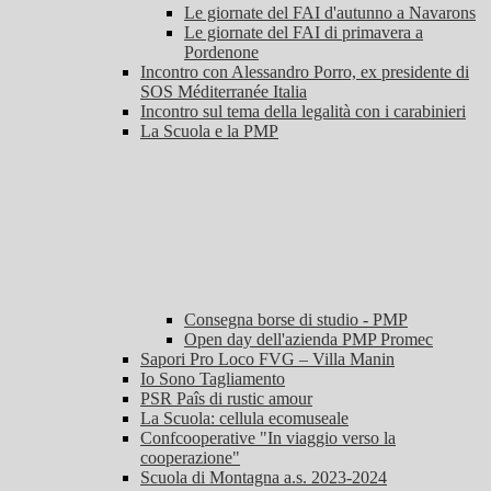
Le giornate del FAI d'autunno a Navarons
Le giornate del FAI di primavera a
Pordenone
Incontro con Alessandro Porro, ex presidente di
SOS Méditerranée Italia
Incontro sul tema della legalità con i carabinieri
La Scuola e la PMP
Consegna borse di studio - PMP
Open day dell'azienda PMP Promec
Sapori Pro Loco FVG – Villa Manin
Io Sono Tagliamento
PSR Paîs di rustic amour
La Scuola: cellula ecomuseale
Confcooperative "In viaggio verso la
cooperazione"
Scuola di Montagna a.s. 2023-2024