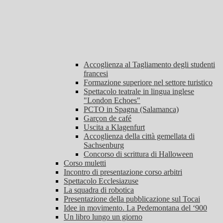
Accoglienza al Tagliamento degli studenti
francesi
Formazione superiore nel settore turistico
Spettacolo teatrale in lingua inglese
"London Echoes"
PCTO in Spagna (Salamanca)
Garçon de café
Uscita a Klagenfurt
Accoglienza della città gemellata di
Sachsenburg
Concorso di scrittura di Halloween
Corso muletti
Incontro di presentazione corso arbitri
Spettacolo Ecclesiazuse
La squadra di robotica
Presentazione della pubblicazione sul Tocai
Idee in movimento. La Pedemontana del ‘900
Un libro lungo un giorno