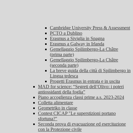
Cambridge University Press & Assessment
PCTO a Dublino
Erasmus a Siviglia in Spagna
Erasmus a Galway in Irlanda
Gemellaggio Spilimbergo-La Châtre
(prima parte)
Gemellaggio Spilimbergo-La Châtre
(seconda parte)
La breve guida della città di Spilimbergo in
Lingua tedesca
Progetti Erasmus in entrata e in uscita
MAD for science: “Segreti dell’Olivo: i poteri
antiossidanti della foglia”
Piano accoglienza classi prime a.s. 2023-2024
Colletta alimentare
Geometriko in classe
Contest CICAP "Le superstizioni portano
sfortuna?"
Seconda prova di evacuazione ed esercitazione
con la Protezione civile