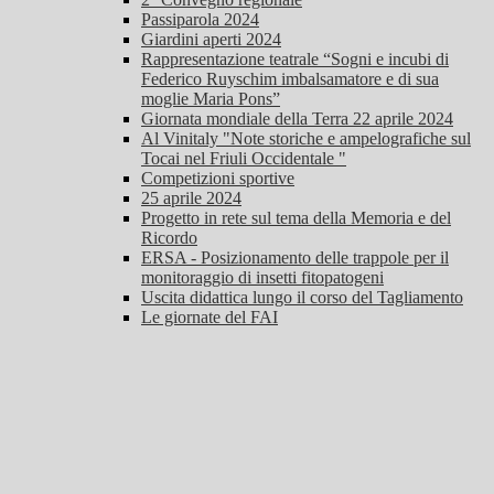
Passiparola 2024
Giardini aperti 2024
Rappresentazione teatrale “Sogni e incubi di
Federico Ruyschim imbalsamatore e di sua
moglie Maria Pons”
Giornata mondiale della Terra 22 aprile 2024
Al Vinitaly "Note storiche e ampelografiche sul
Tocai nel Friuli Occidentale "
Competizioni sportive
25 aprile 2024
Progetto in rete sul tema della Memoria e del
Ricordo
ERSA - Posizionamento delle trappole per il
monitoraggio di insetti fitopatogeni
Uscita didattica lungo il corso del Tagliamento
Le giornate del FAI