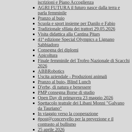
iscrizioni e Piano Accoglienza
AGRI FUTURA il futuro nasce dalla terra e
parla femminile
Pranzo al buio
Scuola e sport insieme per Danilo e Fabio
Tradizionale sfilata dei trattori 29.05.2026
Visita didattica alla Cantina Pitars
41ª edizione Special Olympics a Lignano
Sabbiadoro
Consegna dei diplomi
Apicoltura
Finale femminile del Trofeo Nazionale di Scacchi
2026
ABBRobotics
Uscita aziendale - Produzioni animali
Pranzo al buio- Blind Lunch
D'erbe, di natura e benessere
PMP consegna Borse di studio
Open Day di primavera 23 maggio 2026
Spettacolo teatrale dei Libani Monni "Galvano
da Tauriano"
In viaggio verso la cooperazione
#post@concervello per la prevezione e il
contrasto al bullismo
25 aprile 2026