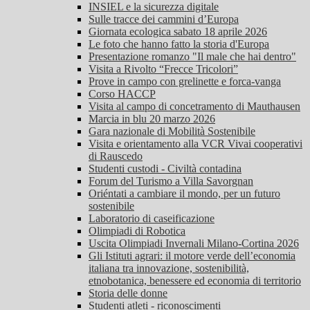
INSIEL e la sicurezza digitale
Sulle tracce dei cammini d’Europa
Giornata ecologica sabato 18 aprile 2026
Le foto che hanno fatto la storia d'Europa
Presentazione romanzo "Il male che hai dentro"
Visita a Rivolto “Frecce Tricolori”
Prove in campo con grelinette e forca-vanga
Corso HACCP
Visita al campo di concetramento di Mauthausen
Marcia in blu 20 marzo 2026
Gara nazionale di Mobilità Sostenibile
Visita e orientamento alla VCR Vivai cooperativi
di Rauscedo
Studenti custodi - Civiltà contadina
Forum del Turismo a Villa Savorgnan
Oriéntati a cambiare il mondo, per un futuro
sostenibile
Laboratorio di caseificazione
Olimpiadi di Robotica
Uscita Olimpiadi Invernali Milano-Cortina 2026
Gli Istituti agrari: il motore verde dell’economia
italiana tra innovazione, sostenibilità,
etnobotanica, benessere ed economia di territorio
Storia delle donne
Studenti atleti - riconoscimenti