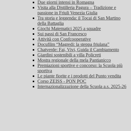
Due giorni intensi in Romagna
Visita alla Distilleria Pagura – Tradizione e
passione in Friuli Venezia Giulia
Tra storia e leggenda: il Tocai di San Martino
della Battaglia
Giochi Matematici 2025 a squadre
Sui passi di San Francesco
Attività con Confcooperative
Docufilm “Magredi: la steppa friulana”
Chatverde: Fai, Vivi, Guida il Cambiamento
Giardini sostenibili a villa Policreti
Mostra regionale della mela Pantianicco
Premiazioni sportive e concorso: la Scuola più
sportiva
Le piante fiorite e i prodotti del Punto vendita
Corso ZEISS - PON POC
Internazionalizzazione della Scuola a.s. 2025-26