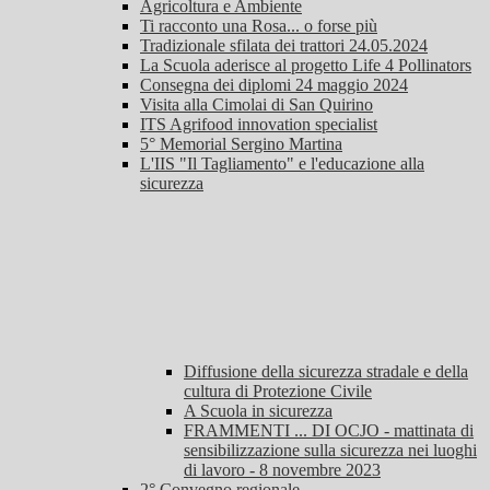
Agricoltura e Ambiente
Ti racconto una Rosa... o forse più
Tradizionale sfilata dei trattori 24.05.2024
La Scuola aderisce al progetto Life 4 Pollinators
Consegna dei diplomi 24 maggio 2024
Visita alla Cimolai di San Quirino
ITS Agrifood innovation specialist
5° Memorial Sergino Martina
L'IIS "Il Tagliamento" e l'educazione alla
sicurezza
Diffusione della sicurezza stradale e della
cultura di Protezione Civile
A Scuola in sicurezza
FRAMMENTI ... DI OCJO - mattinata di
sensibilizzazione sulla sicurezza nei luoghi
di lavoro - 8 novembre 2023
2° Convegno regionale