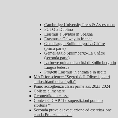
Cambridge University Press & Assessment
PCTO a Dublino
Erasmus a Siviglia in Spagna
Erasmus a Galway in Irlanda
Gemellaggio Spilimbergo-La Châtre
(prima parte)
Gemellaggio Spilimbergo-La Châtre
(seconda parte)
La breve guida della città di Spilimbergo in
Lingua tedesca
Progetti Erasmus in entrata e in uscita
MAD for science: “Segreti dell’Olivo: i poteri
antiossidanti della foglia”
Piano accoglienza classi prime a.s. 2023-2024
Colletta alimentare
Geometriko in classe
Contest CICAP "Le superstizioni portano
sfortuna?"
Seconda prova di evacuazione ed esercitazione
con la Protezione civile