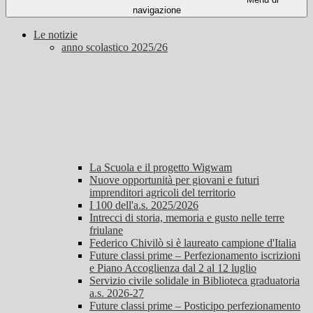
navigazione
Le notizie
anno scolastico 2025/26
La Scuola e il progetto Wigwam
Nuove opportunità per giovani e futuri
imprenditori agricoli del territorio
I 100 dell'a.s. 2025/2026
Intrecci di storia, memoria e gusto nelle terre
friulane
Federico Chivilò si è laureato campione d'Italia
Future classi prime – Perfezionamento iscrizioni
e Piano Accoglienza dal 2 al 12 luglio
Servizio civile solidale in Biblioteca graduatoria
a.s. 2026-27
Future classi prime – Posticipo perfezionamento