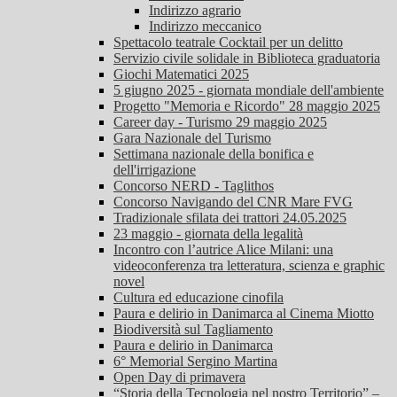
Indirizzo agrario
Indirizzo meccanico
Spettacolo teatrale Cocktail per un delitto
Servizio civile solidale in Biblioteca graduatoria
Giochi Matematici 2025
5 giugno 2025 - giornata mondiale dell'ambiente
Progetto "Memoria e Ricordo" 28 maggio 2025
Career day - Turismo 29 maggio 2025
Gara Nazionale del Turismo
Settimana nazionale della bonifica e
dell'irrigazione
Concorso NERD - Taglithos
Concorso Navigando del CNR Mare FVG
Tradizionale sfilata dei trattori 24.05.2025
23 maggio - giornata della legalità
Incontro con l’autrice Alice Milani: una
videoconferenza tra letteratura, scienza e graphic
novel
Cultura ed educazione cinofila
Paura e delirio in Danimarca al Cinema Miotto
Biodiversità sul Tagliamento
Paura e delirio in Danimarca
6° Memorial Sergino Martina
Open Day di primavera
“Storia della Tecnologia nel nostro Territorio” –