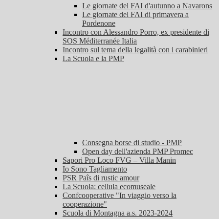
Le giornate del FAI d'autunno a Navarons
Le giornate del FAI di primavera a
Pordenone
Incontro con Alessandro Porro, ex presidente di
SOS Méditerranée Italia
Incontro sul tema della legalità con i carabinieri
La Scuola e la PMP
Consegna borse di studio - PMP
Open day dell'azienda PMP Promec
Sapori Pro Loco FVG – Villa Manin
Io Sono Tagliamento
PSR Paîs di rustic amour
La Scuola: cellula ecomuseale
Confcooperative "In viaggio verso la
cooperazione"
Scuola di Montagna a.s. 2023-2024