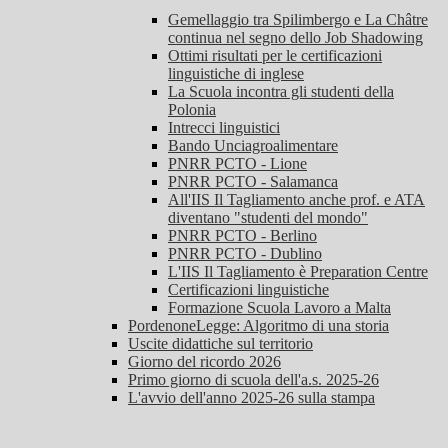
Gemellaggio tra Spilimbergo e La Châtre
continua nel segno dello Job Shadowing
Ottimi risultati per le certificazioni
linguistiche di inglese
La Scuola incontra gli studenti della
Polonia
Intrecci linguistici
Bando Unciagroalimentare
PNRR PCTO - Lione
PNRR PCTO - Salamanca
All'IIS Il Tagliamento anche prof. e ATA
diventano "studenti del mondo"
PNRR PCTO - Berlino
PNRR PCTO - Dublino
L'IIS Il Tagliamento è Preparation Centre
Certificazioni linguistiche
Formazione Scuola Lavoro a Malta
PordenoneLegge: Algoritmo di una storia
Uscite didattiche sul territorio
Giorno del ricordo 2026
Primo giorno di scuola dell'a.s. 2025-26
L'avvio dell'anno 2025-26 sulla stampa