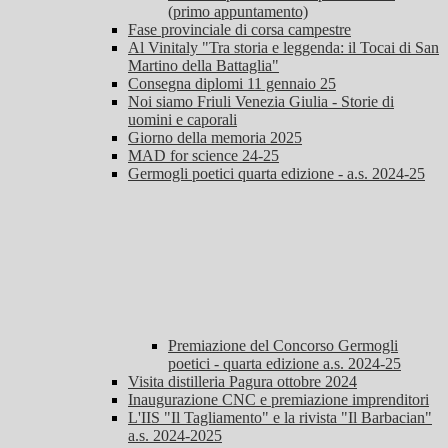
(primo appuntamento)
Fase provinciale di corsa campestre
Al Vinitaly "Tra storia e leggenda: il Tocai di San
Martino della Battaglia"
Consegna diplomi 11 gennaio 25
Noi siamo Friuli Venezia Giulia - Storie di
uomini e caporali
Giorno della memoria 2025
MAD for science 24-25
Germogli poetici quarta edizione - a.s. 2024-25
Premiazione del Concorso Germogli
poetici - quarta edizione a.s. 2024-25
Visita distilleria Pagura ottobre 2024
Inaugurazione CNC e premiazione imprenditori
L'IIS "Il Tagliamento" e la rivista "Il Barbacian"
a.s. 2024-2025