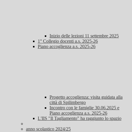
Inizio delle lezioni 11 settembre 2025
1° Collegio docenti a.s. 2025-26
Piano accoglienza a.s. 2025-26
Progetto accoglienza: visita guidata alla
città di Spilimbergo
Incontro con le famiglie 30.06.2025 e
Piano accoglienza a.s. 2025-26
L'IIS "Il Tagliamento" ha raggiunto lo spazio
anno scolastico 2024/25