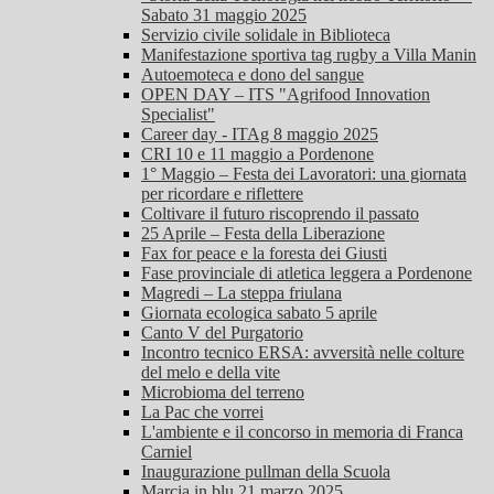
Sabato 31 maggio 2025
Servizio civile solidale in Biblioteca
Manifestazione sportiva tag rugby a Villa Manin
Autoemoteca e dono del sangue
OPEN DAY – ITS "Agrifood Innovation
Specialist"
Career day - ITAg 8 maggio 2025
CRI 10 e 11 maggio a Pordenone
1° Maggio – Festa dei Lavoratori: una giornata
per ricordare e riflettere
Coltivare il futuro riscoprendo il passato
25 Aprile – Festa della Liberazione
Fax for peace e la foresta dei Giusti
Fase provinciale di atletica leggera a Pordenone
Magredi – La steppa friulana
Giornata ecologica sabato 5 aprile
Canto V del Purgatorio
Incontro tecnico ERSA: avversità nelle colture
del melo e della vite
Microbioma del terreno
La Pac che vorrei
L'ambiente e il concorso in memoria di Franca
Carniel
Inaugurazione pullman della Scuola
Marcia in blu 21 marzo 2025