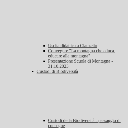
Uscita didattica a Clauzetto
Convegno: "La montagna che educa,
educare alla montagna"
Presentazione Scuola di Montagna -
31.10.2023
Custodi di Biodiversità
Custodi della Biodiversità - passaggio di
consegne