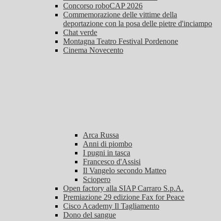
Concorso roboCAP 2026
Commemorazione delle vittime della
deportazione con la posa delle pietre d'inciampo
Chat verde
Montagna Teatro Festival Pordenone
Cinema Novecento
Arca Russa
Anni di piombo
I pugni in tasca
Francesco d'Assisi
Il Vangelo secondo Matteo
Sciopero
Open factory alla SIAP Carraro S.p.A.
Premiazione 29 edizione Fax for Peace
Cisco Academy Il Tagliamento
Dono del sangue