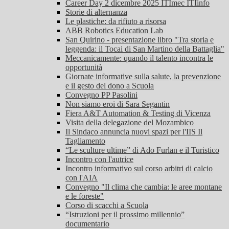
Career Day 2 dicembre 2025 ITImec ITIinfo
Storie di alternanza
Le plastiche: da rifiuto a risorsa
ABB Robotics Education Lab
San Quirino - presentazione libro "Tra storia e
leggenda: il Tocai di San Martino della Battaglia"
Meccanicamente: quando il talento incontra le
opportunità
Giornate informative sulla salute, la prevenzione
e il gesto del dono a Scuola
Convegno PP Pasolini
Non siamo eroi di Sara Segantin
Fiera A&T Automation & Testing di Vicenza
Visita della delegazione del Mozambico
Il Sindaco annuncia nuovi spazi per l'IIS Il
Tagliamento
“Le sculture ultime” di Ado Furlan e il Turistico
Incontro con l'autrice
Incontro informativo sul corso arbitri di calcio
con l'AIA
Convegno "Il clima che cambia: le aree montane
e le foreste"
Corso di scacchi a Scuola
“Istruzioni per il prossimo millennio”
documentario