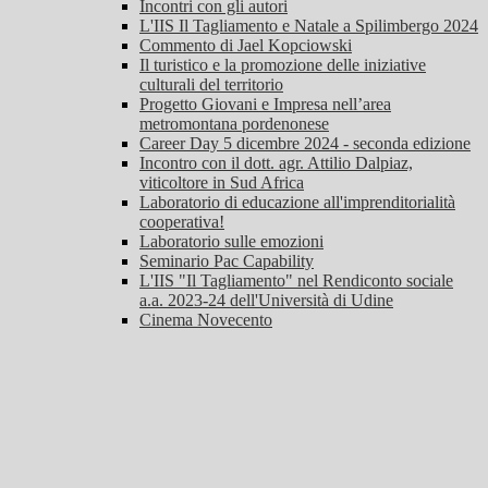
Incontri con gli autori
L'IIS Il Tagliamento e Natale a Spilimbergo 2024
Commento di Jael Kopciowski
Il turistico e la promozione delle iniziative
culturali del territorio
Progetto Giovani e Impresa nell’area
metromontana pordenonese
Career Day 5 dicembre 2024 - seconda edizione
Incontro con il dott. agr. Attilio Dalpiaz,
viticoltore in Sud Africa
Laboratorio di educazione all'imprenditorialità
cooperativa!
Laboratorio sulle emozioni
Seminario Pac Capability
L'IIS "Il Tagliamento" nel Rendiconto sociale
a.a. 2023-24 dell'Università di Udine
Cinema Novecento