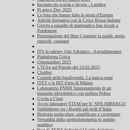
Incontro tra scuola e lavoro - Lamitex
Pi greco Day 2025
Le foto che hanno fatto la storia d'Europa
Attività formativa con la Croce Rossa Italiana
Giochi a squadre di matematica fase locale a
Pordenone
Presentazione del libro Costruire la parità: storia,
ostacoli, vantaggi
ITS Academy Alto Adriatico - Agroalimentare
Piattaforma Unica
Ortogiardino 2025
L'ITAg sul Popolo del 23.02.2025
Chatbot
Custodi della biodiversità. La banca-semi
ITET e la BIT-Fiera di Milano
Laboratorio PNRR funzionamento di un
impianto idroelettrico con turbina Pelton
Uscita a Claut
Avvio laboratori STEM per IC SPILIMBERGO
Spilimbergo tra i Borghi più belli d’Italia
Biologia molecolare: amplificare e correggere
Versatilità della spettrofotometria in ambito
analitico
Post di ZEISS Industrial Quality Solutions