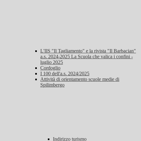
L'IIS "Il Tagliamento" e la rivista "Il Barbacian"
a.s. 2024-2025 La Scuola che valica i confini -
luglio 2025
Cordoglio
I 100 dell'a.s. 2024/2025
Attività di orientamento scuole medie di
Spilimbergo
Indirizzo turismo