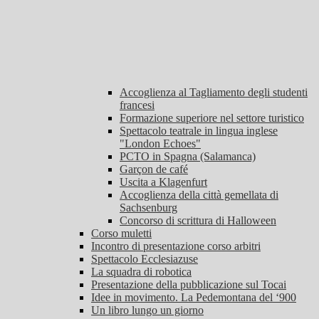
Accoglienza al Tagliamento degli studenti
francesi
Formazione superiore nel settore turistico
Spettacolo teatrale in lingua inglese
"London Echoes"
PCTO in Spagna (Salamanca)
Garçon de café
Uscita a Klagenfurt
Accoglienza della città gemellata di
Sachsenburg
Concorso di scrittura di Halloween
Corso muletti
Incontro di presentazione corso arbitri
Spettacolo Ecclesiazuse
La squadra di robotica
Presentazione della pubblicazione sul Tocai
Idee in movimento. La Pedemontana del ‘900
Un libro lungo un giorno