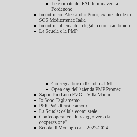
Le giornate del FAI di primavera a
Pordenone
Incontro con Alessandro Porro, ex presidente di
SOS Méditerranée Italia
Incontro sul tema della legalità con i carabinieri
La Scuola e la PMP
Consegna borse di studio - PMP
Open day dell'azienda PMP Promec
Sapori Pro Loco FVG – Villa Manin
Io Sono Tagliamento
PSR Paîs di rustic amour
La Scuola: cellula ecomuseale
Confcooperative "In viaggio verso la
cooperazione"
Scuola di Montagna a.s. 2023-2024