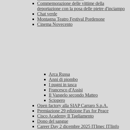
Commemorazione delle vittime della
deportazione con la posa delle pietre d'inciampo
Chat verde
Montagna Teatro Festival Pordenone
Cinema Novecento
Arca Russa
Anni di piombo
I pugni in tasca
Francesco d'Assisi
Il Vangelo secondo Matteo
Sciopero
Open factory alla SIAP Carraro S.p.A.
Premiazione 29 edizione Fax for Peace
Cisco Academy Il Tagliamento
Dono del sangue
Career Day 2 dicembre 2025 ITImec ITIinfo