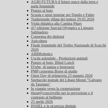
AGRI FUTURA il futuro nasce dalla terra e
parla femminile
Pranzo al buio
Scuola e sport insieme per Danilo e Fabio
Tradizionale sfilata dei trattori 29.05.2026
Visita didattica alla Cantina Pitars
41ª edizione Special Olympics a Lignano
Sabbiadoro
Consegna dei diplomi
Apicoltura
Finale femminile del Trofeo Nazionale di Scacchi
2026
ABBRobotics
Uscita aziendale - Produzioni animali
Pranzo al buio- Blind Lunch
D'erbe, di natura e benessere
PMP consegna Borse di studio
Open Day di primavera 23 maggio 2026
Spettacolo teatrale dei Libani Monni "Galvano
da Tauriano"
In viaggio verso la cooperazione
#post@concervello per la prevezione e il
contrasto al bullismo
25 aprile 2026
INSIEL e la sicurezza digitale