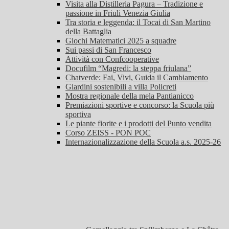
Visita alla Distilleria Pagura – Tradizione e
passione in Friuli Venezia Giulia
Tra storia e leggenda: il Tocai di San Martino
della Battaglia
Giochi Matematici 2025 a squadre
Sui passi di San Francesco
Attività con Confcooperative
Docufilm “Magredi: la steppa friulana”
Chatverde: Fai, Vivi, Guida il Cambiamento
Giardini sostenibili a villa Policreti
Mostra regionale della mela Pantianicco
Premiazioni sportive e concorso: la Scuola più
sportiva
Le piante fiorite e i prodotti del Punto vendita
Corso ZEISS - PON POC
Internazionalizzazione della Scuola a.s. 2025-26