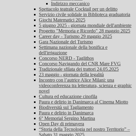
Indirizzo meccanico
Spettacolo teatrale Cocktail per un delitto
Servizio civile solidale in Biblioteca graduatoria
Giochi Matematici 2025
5 giugno 2025 - giornata mondiale dell'ambiente
Progetto "Memoria e Ricordo" 28 maggio 2025
Career day - Turismo 29 maggio 2025
Gara Nazionale del Turismo
Settimana nazionale della bonifica e
dell'irrigazione
Concorso NERD - Taglithos
Concorso Navigando del CNR Mare FVG
Tradizionale sfilata dei trattori 24.05.2025
23 maggio - giornata della legalità
Incontro con l’autrice Alice Milani: una
videoconferenza tra letteratura, scienza e graphic
novel
Cultura ed educazione cinofila
Paura e delirio in Danimarca al Cinema Miotto
Biodiversità sul Tagliamento
Paura e delirio in Danimarca
6° Memorial Sergino Martina
Open Day di primavera
“Storia della Tecnologia nel nostro Territorio” –
Sabato 31 maggio 2025