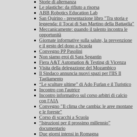
Storie di alternanza
Le plastiche: da rifiuto a risorsa
ABB Robotics Education Lab
San Quirino - presentazione libro "Tra storia e
leggenda: il Tocai di San Martino della Battaglia"
Meccanicamente: quando il talento incontra le
opportunità
Giornate informative sulla salute, la prevenzione
e il gesto del dono a Scuola
Convegno PP Pasolini
Non siamo eroi di Sara Segantin
Fiera A&T Automation & Testing di Vicenza
Visita della delegazione del Mozambico
Il Sindaco annuncia nuovi spazi per l'IIS Il
Tagliamento
“Le sculture ultime” di Ado Furlan e il Turistico
Incontro con l'autrice
Incontro informativo sul corso arbitri di calcio
con l'AIA
Convegno "Il clima che cambia: le aree montane
e le foreste"
Corso di scacchi a Scuola
“Istruzioni per il prossimo millennio”
documentario
Due giorni intensi in Romagna