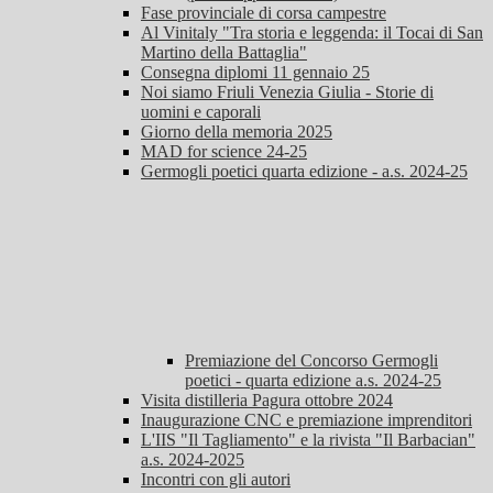
Fase provinciale di corsa campestre
Al Vinitaly "Tra storia e leggenda: il Tocai di San
Martino della Battaglia"
Consegna diplomi 11 gennaio 25
Noi siamo Friuli Venezia Giulia - Storie di
uomini e caporali
Giorno della memoria 2025
MAD for science 24-25
Germogli poetici quarta edizione - a.s. 2024-25
Premiazione del Concorso Germogli
poetici - quarta edizione a.s. 2024-25
Visita distilleria Pagura ottobre 2024
Inaugurazione CNC e premiazione imprenditori
L'IIS "Il Tagliamento" e la rivista "Il Barbacian"
a.s. 2024-2025
Incontri con gli autori