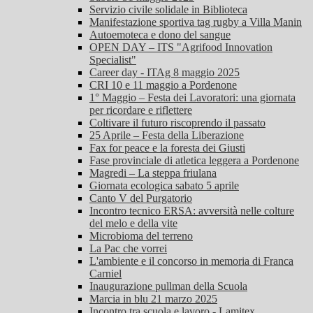
Servizio civile solidale in Biblioteca
Manifestazione sportiva tag rugby a Villa Manin
Autoemoteca e dono del sangue
OPEN DAY – ITS "Agrifood Innovation
Specialist"
Career day - ITAg 8 maggio 2025
CRI 10 e 11 maggio a Pordenone
1° Maggio – Festa dei Lavoratori: una giornata
per ricordare e riflettere
Coltivare il futuro riscoprendo il passato
25 Aprile – Festa della Liberazione
Fax for peace e la foresta dei Giusti
Fase provinciale di atletica leggera a Pordenone
Magredi – La steppa friulana
Giornata ecologica sabato 5 aprile
Canto V del Purgatorio
Incontro tecnico ERSA: avversità nelle colture
del melo e della vite
Microbioma del terreno
La Pac che vorrei
L'ambiente e il concorso in memoria di Franca
Carniel
Inaugurazione pullman della Scuola
Marcia in blu 21 marzo 2025
Incontro tra scuola e lavoro - Lamitex