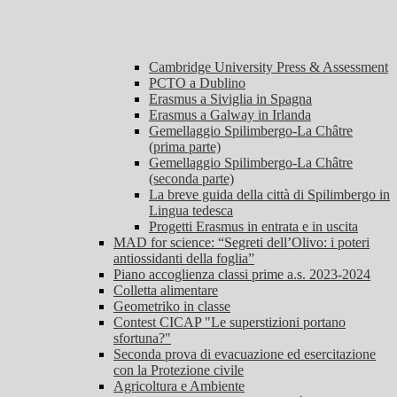
Cambridge University Press & Assessment
PCTO a Dublino
Erasmus a Siviglia in Spagna
Erasmus a Galway in Irlanda
Gemellaggio Spilimbergo-La Châtre
(prima parte)
Gemellaggio Spilimbergo-La Châtre
(seconda parte)
La breve guida della città di Spilimbergo in
Lingua tedesca
Progetti Erasmus in entrata e in uscita
MAD for science: “Segreti dell’Olivo: i poteri
antiossidanti della foglia”
Piano accoglienza classi prime a.s. 2023-2024
Colletta alimentare
Geometriko in classe
Contest CICAP "Le superstizioni portano
sfortuna?"
Seconda prova di evacuazione ed esercitazione
con la Protezione civile
Agricoltura e Ambiente