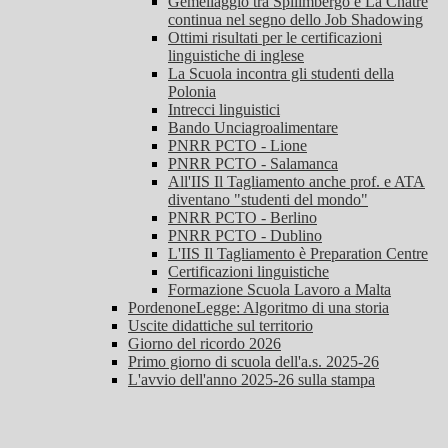
Gemellaggio tra Spilimbergo e La Châtre
continua nel segno dello Job Shadowing
Ottimi risultati per le certificazioni
linguistiche di inglese
La Scuola incontra gli studenti della
Polonia
Intrecci linguistici
Bando Unciagroalimentare
PNRR PCTO - Lione
PNRR PCTO - Salamanca
All'IIS Il Tagliamento anche prof. e ATA
diventano "studenti del mondo"
PNRR PCTO - Berlino
PNRR PCTO - Dublino
L'IIS Il Tagliamento è Preparation Centre
Certificazioni linguistiche
Formazione Scuola Lavoro a Malta
PordenoneLegge: Algoritmo di una storia
Uscite didattiche sul territorio
Giorno del ricordo 2026
Primo giorno di scuola dell'a.s. 2025-26
L'avvio dell'anno 2025-26 sulla stampa