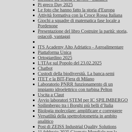
Pi greco Day 2025
Le foto che hanno fatto la storia d'Europa
Attività formativa con la Croce Rossa Italiana
Giochi a squadre di matematica fase locale a
Pordenone
Presentazione del libro Costruire la parità: storia,
ostacoli, vantaggi
ITS Academy Alto Adriatico - Agroalimentare
Piattaforma Unica
Ortogiardino 2025
L'ITAg sul Popolo del 23.02.2025
Chatbot
Custodi della biodiversità. La banca-semi
ITET e la BIT-Fiera di Milano
Laboratorio PNRR funzionamento di un
impianto idroelettrico con turbina Pelton
Uscita a Claut
Avvio laboratori STEM per IC SPILIMBERGO
Spilimbergo tra i Borghi più belli d’Italia
Biologia molecolare: amplificare e correggere
Versatilità della spettrofotometria in ambito
analitico
Post di ZEISS Industrial Quality Solutions
11 febbraio 2025 Giornata Mondiale per la