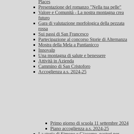
Places
Presentazione del romanzo "Nella tua pelle"
Valore e Comunità - La nostra montagna crea
futuro
Gara di valutazione morfologica della pezzata
rossa
Sui passi di San Francesco
Partecipazione al concorso Storie di Alternanza
Mostra della Mela a Pantianicco
Innovalp
Una montagna di salute e benessere
Attività in Azienda
Cammino di San Cristoforo
Accoglienza a.s. 2024-25
Primo giorno di scuola 11 settembre 2024
Piano accoglienza a.s. 2024-25
La storia di Simone e Giacomo, pastori per