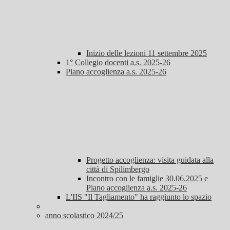
Inizio delle lezioni 11 settembre 2025
1° Collegio docenti a.s. 2025-26
Piano accoglienza a.s. 2025-26
Progetto accoglienza: visita guidata alla
città di Spilimbergo
Incontro con le famiglie 30.06.2025 e
Piano accoglienza a.s. 2025-26
L'IIS "Il Tagliamento" ha raggiunto lo spazio
anno scolastico 2024/25