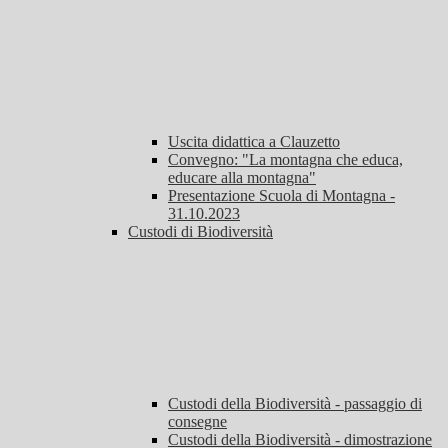
Uscita didattica a Clauzetto
Convegno: "La montagna che educa,
educare alla montagna"
Presentazione Scuola di Montagna -
31.10.2023
Custodi di Biodiversità
Custodi della Biodiversità - passaggio di
consegne
Custodi della Biodiversità - dimostrazione