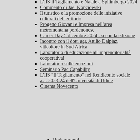
L'IIS Il Tagliamento e Natale a Spilimbergo 2024
Commento di Jael Kopciowski
Il turistico e la promozione delle iniziative
culturali del territorio
Progetto Giovani e Impresa nell’area
metromontana pordenonese
Career Day 5 dicembre 2024 - seconda edizione
Incontro con il dott. agr. Attilio Dalpiaz,
viticoltore in Sud Africa
Laboratorio di educazione all'imprenditorialità
cooperativa!
Laboratorio sulle emozioni
Seminario Pac Capability
L'IIS "Il Tagliamento" nel Rendiconto sociale
a.a. 2023-24 dell'Università di Udine
Cinema Novecento
Underground