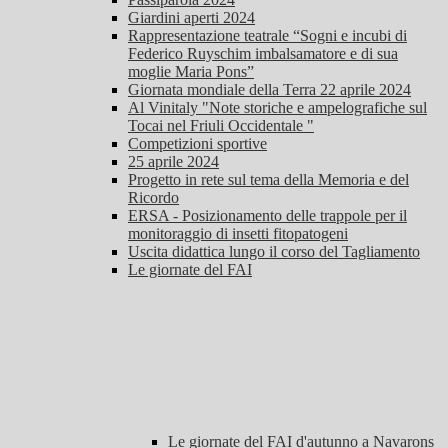
Giardini aperti 2024
Rappresentazione teatrale “Sogni e incubi di
Federico Ruyschim imbalsamatore e di sua
moglie Maria Pons”
Giornata mondiale della Terra 22 aprile 2024
Al Vinitaly "Note storiche e ampelografiche sul
Tocai nel Friuli Occidentale "
Competizioni sportive
25 aprile 2024
Progetto in rete sul tema della Memoria e del
Ricordo
ERSA - Posizionamento delle trappole per il
monitoraggio di insetti fitopatogeni
Uscita didattica lungo il corso del Tagliamento
Le giornate del FAI
Le giornate del FAI d'autunno a Navarons