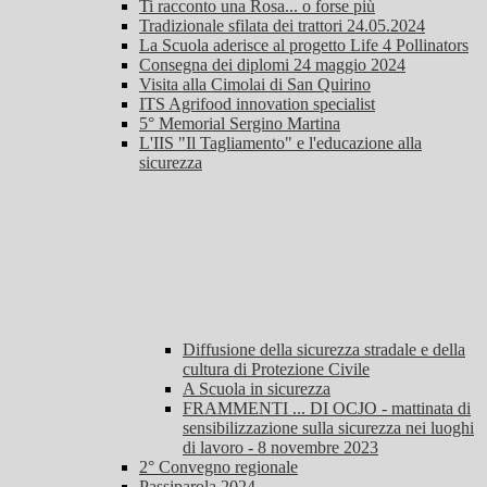
Ti racconto una Rosa... o forse più
Tradizionale sfilata dei trattori 24.05.2024
La Scuola aderisce al progetto Life 4 Pollinators
Consegna dei diplomi 24 maggio 2024
Visita alla Cimolai di San Quirino
ITS Agrifood innovation specialist
5° Memorial Sergino Martina
L'IIS "Il Tagliamento" e l'educazione alla
sicurezza
Diffusione della sicurezza stradale e della
cultura di Protezione Civile
A Scuola in sicurezza
FRAMMENTI ... DI OCJO - mattinata di
sensibilizzazione sulla sicurezza nei luoghi
di lavoro - 8 novembre 2023
2° Convegno regionale
Passiparola 2024