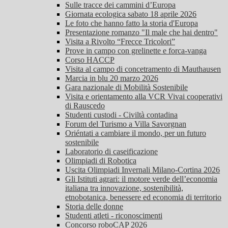
Sulle tracce dei cammini d’Europa
Giornata ecologica sabato 18 aprile 2026
Le foto che hanno fatto la storia d'Europa
Presentazione romanzo "Il male che hai dentro"
Visita a Rivolto “Frecce Tricolori”
Prove in campo con grelinette e forca-vanga
Corso HACCP
Visita al campo di concetramento di Mauthausen
Marcia in blu 20 marzo 2026
Gara nazionale di Mobilità Sostenibile
Visita e orientamento alla VCR Vivai cooperativi
di Rauscedo
Studenti custodi - Civiltà contadina
Forum del Turismo a Villa Savorgnan
Oriéntati a cambiare il mondo, per un futuro
sostenibile
Laboratorio di caseificazione
Olimpiadi di Robotica
Uscita Olimpiadi Invernali Milano-Cortina 2026
Gli Istituti agrari: il motore verde dell’economia
italiana tra innovazione, sostenibilità,
etnobotanica, benessere ed economia di territorio
Storia delle donne
Studenti atleti - riconoscimenti
Concorso roboCAP 2026