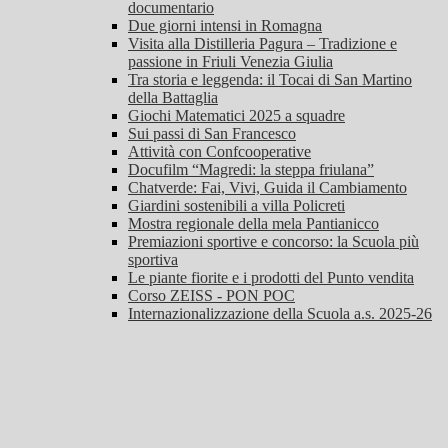
documentario
Due giorni intensi in Romagna
Visita alla Distilleria Pagura – Tradizione e
passione in Friuli Venezia Giulia
Tra storia e leggenda: il Tocai di San Martino
della Battaglia
Giochi Matematici 2025 a squadre
Sui passi di San Francesco
Attività con Confcooperative
Docufilm “Magredi: la steppa friulana”
Chatverde: Fai, Vivi, Guida il Cambiamento
Giardini sostenibili a villa Policreti
Mostra regionale della mela Pantianicco
Premiazioni sportive e concorso: la Scuola più
sportiva
Le piante fiorite e i prodotti del Punto vendita
Corso ZEISS - PON POC
Internazionalizzazione della Scuola a.s. 2025-26