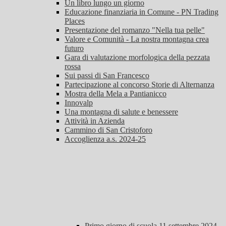
Un libro lungo un giorno
Educazione finanziaria in Comune - PN Trading
Places
Presentazione del romanzo "Nella tua pelle"
Valore e Comunità - La nostra montagna crea
futuro
Gara di valutazione morfologica della pezzata
rossa
Sui passi di San Francesco
Partecipazione al concorso Storie di Alternanza
Mostra della Mela a Pantianicco
Innovalp
Una montagna di salute e benessere
Attività in Azienda
Cammino di San Cristoforo
Accoglienza a.s. 2024-25
Primo giorno di scuola 11 settembre 2024