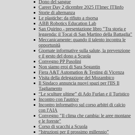
Dono del sangue
Career Day 2 dicembre 2025 ITImec ITIinfo
Storie di alternanza
Le plastiche: da rifiuto a risorsa
ABB Robotics Education Lab
San Quirino - presentazione libro "Tra storia e
leggenda: il Tocai di San Martino della Battaglia"
Meccanicamente: quando il talento incontra le
opportunità
Giornate informative sulla salute, la prevenzione
e il gesto del dono a Scuola
Convegno PP Pasolini
Non siamo eroi di Sara Segantin
Fiera A&T Automation & Testing di Vicenza
Visita della delegazione del Mozambico
Il Sindaco annuncia nuovi spazi per l'IIS Il
Tagliamento
“Le sculture ultime” di Ado Furlan e il Turistico
Incontro con l'autrice
Incontro informativo sul corso arbitri di calcio
con l'AIA
Convegno "Il clima che cambia: le aree montane
e le foreste"
Corso di scacchi a Scuola
“Istruzioni per il prossimo millennio”