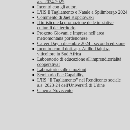
a.s. 2024-2025
Incontri con gli autori
L'IIS Il Tagliamento e Natale a Spilimbergo 2024
Commento di Jael Kopciowski
Il turistico e la promozione delle iniziative
culturali del territorio
Progetto Giovani e Impresa nell’area
metromontana pordenonese
Career Day 5 dicembre 2024 - seconda edizione
Incontro con il dott. agr. Attilio Dalpiaz,
viticoltore in Sud Africa
Laboratorio di educazione all'imprenditorialità
cooperativa!
Laboratorio sulle emozioni
Seminario Pac Capability
L'IIS "Il Tagliamento" nel Rendiconto sociale
a.a. 2023-24 dell'Università di Udine
Cinema Novecento