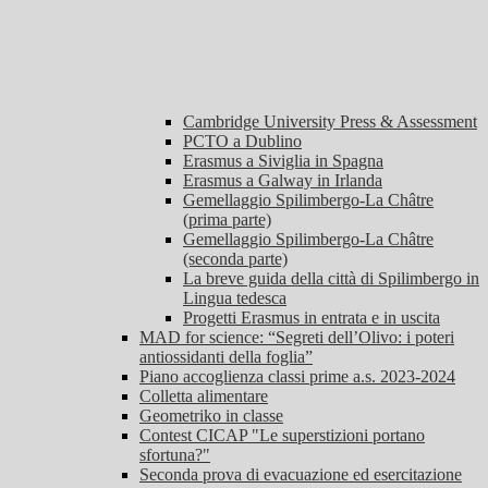
Cambridge University Press & Assessment
PCTO a Dublino
Erasmus a Siviglia in Spagna
Erasmus a Galway in Irlanda
Gemellaggio Spilimbergo-La Châtre
(prima parte)
Gemellaggio Spilimbergo-La Châtre
(seconda parte)
La breve guida della città di Spilimbergo in
Lingua tedesca
Progetti Erasmus in entrata e in uscita
MAD for science: “Segreti dell’Olivo: i poteri
antiossidanti della foglia”
Piano accoglienza classi prime a.s. 2023-2024
Colletta alimentare
Geometriko in classe
Contest CICAP "Le superstizioni portano
sfortuna?"
Seconda prova di evacuazione ed esercitazione