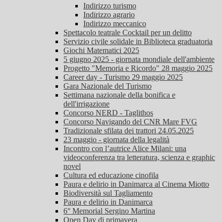
Indirizzo turismo
Indirizzo agrario
Indirizzo meccanico
Spettacolo teatrale Cocktail per un delitto
Servizio civile solidale in Biblioteca graduatoria
Giochi Matematici 2025
5 giugno 2025 - giornata mondiale dell'ambiente
Progetto "Memoria e Ricordo" 28 maggio 2025
Career day - Turismo 29 maggio 2025
Gara Nazionale del Turismo
Settimana nazionale della bonifica e
dell'irrigazione
Concorso NERD - Taglithos
Concorso Navigando del CNR Mare FVG
Tradizionale sfilata dei trattori 24.05.2025
23 maggio - giornata della legalità
Incontro con l’autrice Alice Milani: una
videoconferenza tra letteratura, scienza e graphic
novel
Cultura ed educazione cinofila
Paura e delirio in Danimarca al Cinema Miotto
Biodiversità sul Tagliamento
Paura e delirio in Danimarca
6° Memorial Sergino Martina
Open Day di primavera