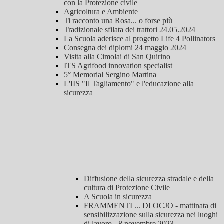
con la Protezione civile
Agricoltura e Ambiente
Ti racconto una Rosa... o forse più
Tradizionale sfilata dei trattori 24.05.2024
La Scuola aderisce al progetto Life 4 Pollinators
Consegna dei diplomi 24 maggio 2024
Visita alla Cimolai di San Quirino
ITS Agrifood innovation specialist
5° Memorial Sergino Martina
L'IIS "Il Tagliamento" e l'educazione alla
sicurezza
Diffusione della sicurezza stradale e della
cultura di Protezione Civile
A Scuola in sicurezza
FRAMMENTI ... DI OCJO - mattinata di
sensibilizzazione sulla sicurezza nei luoghi
di lavoro - 8 novembre 2023