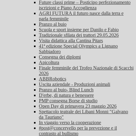
Future classi prime – Posticipo perfezionamento
iscrizioni e Piano Accoglienza
AGRI FUTURA il futuro nasce dalla terra e
parla femminile
Pranzo al buio
Scuola e sport insieme per Danilo e Fabio
Tradizionale sfilata dei trattori 29.05.2026
Visita didattica alla Cantina Pitars
41ª edizione Special Olympics a Lignano
Sabbiadoro
Consegna dei diplomi
Apicoltura
Finale femminile del Trofeo Nazionale di Scacchi
2026
ABBRobotics
Uscita aziendale - Produzioni animali
Pranzo al buio- Blind Lunch
D'erbe, di natura e benessere
PMP consegna Borse di studio
Open Day di primavera 23 maggio 2026
Spettacolo teatrale dei Libani Monni "Galvano
da Tauriano"
In viaggio verso la cooperazione
#post@concervello per la prevezione e il
contrasto al bullismo