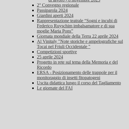
2° Convegno regionale
Passiparola 2024
Giardini aperti 2024
Rappresentazione teatrale “Sogni e incubi di
Federico Ruyschim imbalsamatore e di sua
moglie Maria Pons”
Giornata mondiale della Terra 22 aprile 2024
Al Vinitaly "Note storiche e ampelografiche sul
Tocai nel Friuli Occidentale "
Competizioni sportive
25 aprile 2024
Progetto in rete sul tema della Memoria e del
Ricordo
ERSA - Posizionamento delle trappole per il
monitoraggio di insetti fitopatogeni
Uscita didattica lungo il corso del Tagliamento
Le giornate del FAI