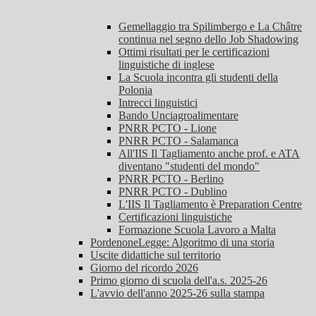
Gemellaggio tra Spilimbergo e La Châtre
continua nel segno dello Job Shadowing
Ottimi risultati per le certificazioni
linguistiche di inglese
La Scuola incontra gli studenti della
Polonia
Intrecci linguistici
Bando Unciagroalimentare
PNRR PCTO - Lione
PNRR PCTO - Salamanca
All'IIS Il Tagliamento anche prof. e ATA
diventano "studenti del mondo"
PNRR PCTO - Berlino
PNRR PCTO - Dublino
L'IIS Il Tagliamento è Preparation Centre
Certificazioni linguistiche
Formazione Scuola Lavoro a Malta
PordenoneLegge: Algoritmo di una storia
Uscite didattiche sul territorio
Giorno del ricordo 2026
Primo giorno di scuola dell'a.s. 2025-26
L'avvio dell'anno 2025-26 sulla stampa