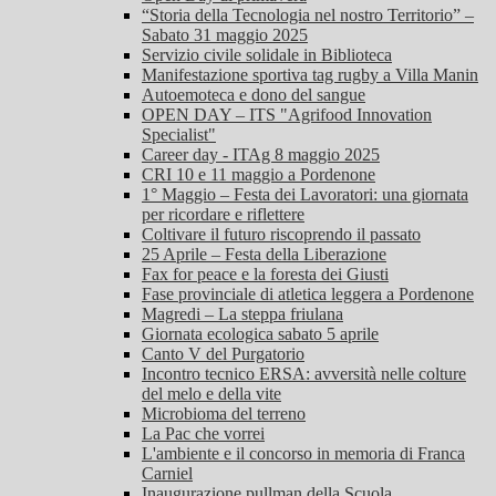
“Storia della Tecnologia nel nostro Territorio” –
Sabato 31 maggio 2025
Servizio civile solidale in Biblioteca
Manifestazione sportiva tag rugby a Villa Manin
Autoemoteca e dono del sangue
OPEN DAY – ITS "Agrifood Innovation
Specialist"
Career day - ITAg 8 maggio 2025
CRI 10 e 11 maggio a Pordenone
1° Maggio – Festa dei Lavoratori: una giornata
per ricordare e riflettere
Coltivare il futuro riscoprendo il passato
25 Aprile – Festa della Liberazione
Fax for peace e la foresta dei Giusti
Fase provinciale di atletica leggera a Pordenone
Magredi – La steppa friulana
Giornata ecologica sabato 5 aprile
Canto V del Purgatorio
Incontro tecnico ERSA: avversità nelle colture
del melo e della vite
Microbioma del terreno
La Pac che vorrei
L'ambiente e il concorso in memoria di Franca
Carniel
Inaugurazione pullman della Scuola