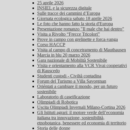
25 aprile 2026
INSIEL e la sicurezza digitale
Sulle tracce dei cammini d’Europa
Giornata ecologica sabato 18 aprile 2026
Le foto che hanno fatto la storia d'Europa
Presentazione romanzo "Il male che hai dentro"
Visita a Rivolto “Frecce Tricolori”
Prove in campo con grelinette e forca-vanga
Corso HACCP
Visita al campo di concetramento di Mauthausen
Marcia in blu 20 marzo 2026
Gara nazionale di Mobilità Sostenibile
Visita e orientamento alla VCR Vivai cooperativi
di Rauscedo
Studenti custodi - Civiltà contadina
Forum del Turismo a Villa Savorgnan
Oriéntati a cambiare il mondo, per un futuro
sostenibile
Laboratorio di caseificazione
Olimpiadi di Robotica
Uscita Olimpiadi Invernali Milano-Cortina 2026
Gli Istituti agrari: il motore verde dell’economia
italiana tra innovazione, sostenibilità,
etnobotanica, benessere ed economia di territorio
Storia delle donne