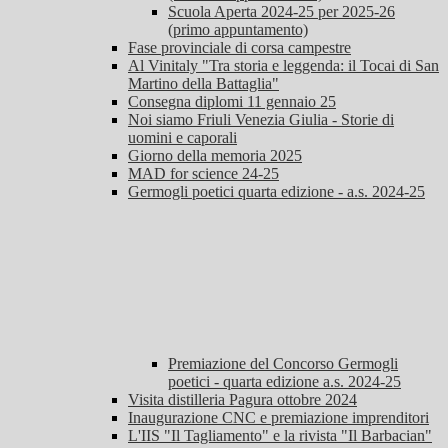
Scuola Aperta 2024-25 per 2025-26
(primo appuntamento)
Fase provinciale di corsa campestre
Al Vinitaly "Tra storia e leggenda: il Tocai di San
Martino della Battaglia"
Consegna diplomi 11 gennaio 25
Noi siamo Friuli Venezia Giulia - Storie di
uomini e caporali
Giorno della memoria 2025
MAD for science 24-25
Germogli poetici quarta edizione - a.s. 2024-25
Premiazione del Concorso Germogli
poetici - quarta edizione a.s. 2024-25
Visita distilleria Pagura ottobre 2024
Inaugurazione CNC e premiazione imprenditori
L'IIS "Il Tagliamento" e la rivista "Il Barbacian"