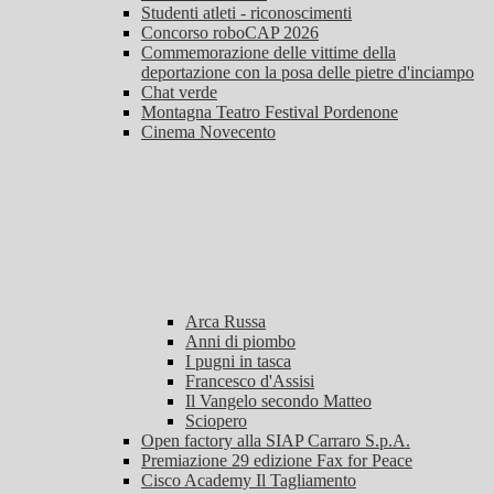
Studenti atleti - riconoscimenti
Concorso roboCAP 2026
Commemorazione delle vittime della
deportazione con la posa delle pietre d'inciampo
Chat verde
Montagna Teatro Festival Pordenone
Cinema Novecento
Arca Russa
Anni di piombo
I pugni in tasca
Francesco d'Assisi
Il Vangelo secondo Matteo
Sciopero
Open factory alla SIAP Carraro S.p.A.
Premiazione 29 edizione Fax for Peace
Cisco Academy Il Tagliamento