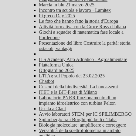
Marcia in blu 21 marzo 2025
Incontro tra scuola e lavoro - Lamitex
Pi greco Day 2025
Le foto che hanno fatto la storia d'Europa
Attività formativa con la Croce Rossa Italiana
Giochi a squadre di matematica fase locale a
Pordenone
Presentazione del libro Costruire la parità: storia,
ostacoli, vantaggi
ITS Academy Alto Adriatico - Agroalimentare
Piattaforma Unica
Ortogiardino 2025
L'ITAg sul Popolo del 23.02.2025
Chatbot
Custodi della biodiversità. La banca-semi
ITET e la BIT-Fiera di Milano
Laboratorio PNRR funzionamento di un
impianto idroelettrico con turbina Pelton
Uscita a Claut
Avvio laboratori STEM per IC SPILIMBERGO
Spilimbergo tra i Borghi più belli d’Italia
Biologia molecolare: amplificare e correggere
Versatilità della spettrofotometria in ambito
analitico