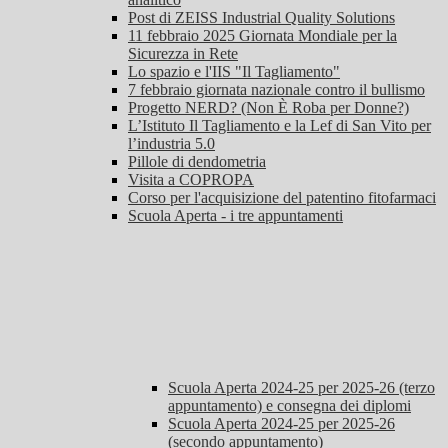
Post di ZEISS Industrial Quality Solutions
11 febbraio 2025 Giornata Mondiale per la
Sicurezza in Rete
Lo spazio e l'IIS "Il Tagliamento"
7 febbraio giornata nazionale contro il bullismo
Progetto NERD? (Non È Roba per Donne?)
L’Istituto Il Tagliamento e la Lef di San Vito per
l’industria 5.0
Pillole di dendometria
Visita a COPROPA
Corso per l'acquisizione del patentino fitofarmaci
Scuola Aperta - i tre appuntamenti
Scuola Aperta 2024-25 per 2025-26 (terzo
appuntamento) e consegna dei diplomi
Scuola Aperta 2024-25 per 2025-26
(secondo appuntamento)