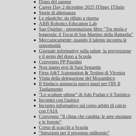
Dono del sangue
Career Day 2 dicembre 2025 ITImec ITIinfo
Storie di alternanza
Le plastiche: da rifiuto a risorsa
ABB Robotics Education Lab
San Quirino - presentazione libro "Tra storia e
leggenda: il Tocai di San Martino della Battaglia"
Meccanicamente: quando il talento incontra le
opportunità
Giornate informative sulla salute, la prevenzione
e il gesto del dono a Scuola
Convegno PP Pasolini
Non siamo eroi di Sara Segantin
Fiera A&T Automation & Testing di Vicenza
Visita della delegazione del Mozambico
Il Sindaco annuncia nuovi spazi per l'IIS Il
Tagliamento
“Le sculture ultime” di Ado Furlan e il Turistico
Incontro con l'autrice
Incontro informativo sul corso arbitri di calcio
con l'AIA
Convegno "Il clima che cambia: le aree montane
e le foreste"
Corso di scacchi a Scuola
“Istruzioni per il prossimo millennio”