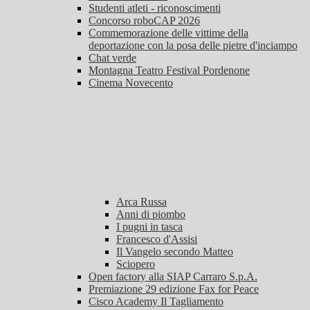
Studenti atleti - riconoscimenti
Concorso roboCAP 2026
Commemorazione delle vittime della
deportazione con la posa delle pietre d'inciampo
Chat verde
Montagna Teatro Festival Pordenone
Cinema Novecento
Arca Russa
Anni di piombo
I pugni in tasca
Francesco d'Assisi
Il Vangelo secondo Matteo
Sciopero
Open factory alla SIAP Carraro S.p.A.
Premiazione 29 edizione Fax for Peace
Cisco Academy Il Tagliamento