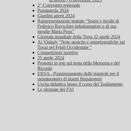
2° Convegno regionale
Passiparola 2024
Giardini aperti 2024
Rappresentazione teatrale “Sogni e incubi di
Federico Ruyschim imbalsamatore e di sua
moglie Maria Pons”
Giornata mondiale della Terra 22 aprile 2024
Al Vinitaly "Note storiche e ampelografiche sul
Tocai nel Friuli Occidentale "
Competizioni sportive
25 aprile 2024
Progetto in rete sul tema della Memoria e del
Ricordo
ERSA - Posizionamento delle trappole per il
monitoraggio di insetti fitopatogeni
Uscita didattica lungo il corso del Tagliamento
Le giornate del FAI