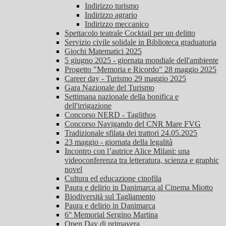
Indirizzo turismo
Indirizzo agrario
Indirizzo meccanico
Spettacolo teatrale Cocktail per un delitto
Servizio civile solidale in Biblioteca graduatoria
Giochi Matematici 2025
5 giugno 2025 - giornata mondiale dell'ambiente
Progetto "Memoria e Ricordo" 28 maggio 2025
Career day - Turismo 29 maggio 2025
Gara Nazionale del Turismo
Settimana nazionale della bonifica e
dell'irrigazione
Concorso NERD - Taglithos
Concorso Navigando del CNR Mare FVG
Tradizionale sfilata dei trattori 24.05.2025
23 maggio - giornata della legalità
Incontro con l’autrice Alice Milani: una
videoconferenza tra letteratura, scienza e graphic
novel
Cultura ed educazione cinofila
Paura e delirio in Danimarca al Cinema Miotto
Biodiversità sul Tagliamento
Paura e delirio in Danimarca
6° Memorial Sergino Martina
Open Day di primavera