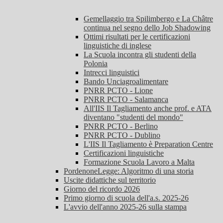
Gemellaggio tra Spilimbergo e La Châtre
continua nel segno dello Job Shadowing
Ottimi risultati per le certificazioni
linguistiche di inglese
La Scuola incontra gli studenti della
Polonia
Intrecci linguistici
Bando Unciagroalimentare
PNRR PCTO - Lione
PNRR PCTO - Salamanca
All'IIS Il Tagliamento anche prof. e ATA
diventano "studenti del mondo"
PNRR PCTO - Berlino
PNRR PCTO - Dublino
L'IIS Il Tagliamento è Preparation Centre
Certificazioni linguistiche
Formazione Scuola Lavoro a Malta
PordenoneLegge: Algoritmo di una storia
Uscite didattiche sul territorio
Giorno del ricordo 2026
Primo giorno di scuola dell'a.s. 2025-26
L'avvio dell'anno 2025-26 sulla stampa