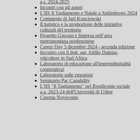
a.s. 2024-2025
Incontri con gli autori
L'IIS Il Tagliamento e Natale a Spilimbergo 2024
Commento di Jael Kopciowski
Il turistico e la promozione delle iniziative
culturali del territorio
Progetto Giovani e Impresa nell’area
metromontana pordenonese
Career Day 5 dicembre 2024 - seconda edizione
Incontro con il dott. agr. Attilio Dalpiaz,
viticoltore in Sud Africa
Laboratorio di educazione all'imprenditorialità
cooperativa!
Laboratorio sulle emozioni
Seminario Pac Capability
L'IIS "Il Tagliamento" nel Rendiconto sociale
a.a. 2023-24 dell'Università di Udine
Cinema Novecento