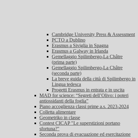
Cambridge University Press & Assessment
PCTO a Dublino
Erasmus a Siviglia in Spagna
Erasmus a Galway in Irlanda
Gemellaggio Spilimbergo-La Châtre
(prima parte)
Gemellaggio Spilimbergo-La Châtre
(seconda parte)
La breve guida della città di Spilimbergo in
Lingua tedesca
Progetti Erasmus in entrata e in uscita
MAD for science: “Segreti dell’Olivo: i poteri
antiossidanti della foglia”
Piano accoglienza classi prime a.s. 2023-2024
Colletta alimentare
Geometriko in classe
Contest CICAP "Le superstizioni portano
sfortuna?"
Seconda prova di evacuazione ed esercitazione