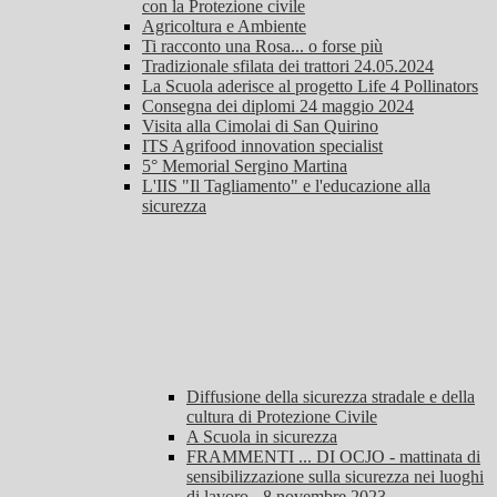
con la Protezione civile
Agricoltura e Ambiente
Ti racconto una Rosa... o forse più
Tradizionale sfilata dei trattori 24.05.2024
La Scuola aderisce al progetto Life 4 Pollinators
Consegna dei diplomi 24 maggio 2024
Visita alla Cimolai di San Quirino
ITS Agrifood innovation specialist
5° Memorial Sergino Martina
L'IIS "Il Tagliamento" e l'educazione alla
sicurezza
Diffusione della sicurezza stradale e della
cultura di Protezione Civile
A Scuola in sicurezza
FRAMMENTI ... DI OCJO - mattinata di
sensibilizzazione sulla sicurezza nei luoghi
di lavoro - 8 novembre 2023