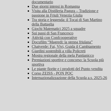
documentario
Due giorni intensi in Romagna
Visita alla Distilleria Pagura – Tradizione e
passione in Friuli Venezia Giulia
Tra storia e leggenda: il Tocai di San Martino
della Battaglia
Giochi Matematici 2025 a squadre
Sui passi di San Francesco
Attività con Confcooperative
Docufilm “Magredi: la steppa friulana”
Chatverde: Fai, Vivi, Guida il Cambiamento
Giardini sostenibili a villa Policreti
Mostra regionale della mela Pantianicco
Premiazioni sportive e concorso: la Scuola più
sportiva
Le piante fiorite e i prodotti del Punto vendita
Corso ZEISS - PON POC
Internazionalizzazione della Scuola a.s. 2025-26