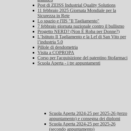
Post di ZEISS Industrial Quality Solutions
11 febbraio 2025 Giornata Mondiale per la
Sicurezza in Rete
Lo spazio e l'IIS "Il Tagliamento"
7 febbraio giornata nazionale contro il bullismo
Progetto NERD? (Non È Roba per Donne?)
L’Istituto Il Tagliamento e la Lef di San Vito per
l’industria 5.0
Pillole di dendometria
Visita a COPROPA
Corso per l'acquisizione del patentino fitofarmaci
Scuola Aperta - i tre appuntamenti
Scuola Aperta 2024-25 per 2025-26 (terzo
appuntamento) e consegna dei diplomi
Scuola Aperta 2024-25 per 2025-26
(secondo appuntamento)