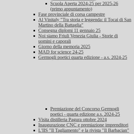
Scuola Aperta 2024-25 per 2025-26
(primo appuntamento)
Fase provinciale di corsa campestre
Al Vinitaly "Tra storia e leggenda: il Tocai di San
Martino della Battaglia"
Consegna diplomi 11 gennaio 25
Noi siamo Friuli Venezia Giulia - Storie di
uomini e caporali
Giorno della memoria 2025
MAD for science 24-25
Germogli poetici quarta edizione - a.s. 2024-25
Premiazione del Concorso Germogli
poetici - quarta edizione a.s. 2024-25
Visita distilleria Pagura ottobre 2024
Inaugurazione CNC e premiazione imprenditori
L'IIS "Il Tagliamento" e la rivista "Il Barbacian"