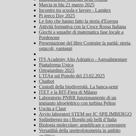
Marcia in blu 21 marzo 2025
Incontro tra scuola e lavoro - Lamitex
Pi greco Day 2025
Le foto che hanno fatto la storia d'Europa
Attività formativa con la Croce Rossa Italiana
Giochi a squadre di matematica fase locale a
Pordenone
Presentazione del libro Costruire la parità: storia,
ostacoli, vantaggi
ITS Academy Alto Adriatico - Agroalimentare
Piattaforma Unica
Ortogiardino 2025
L'ITAg sul Popolo del 23.02.2025
Chatbot
Custodi della biodiversità. La banca-semi
ITET e la BIT-Fiera di Milano
Laboratorio PNRR funzionamento di un
impianto idroelettrico con turbina Pelton
Uscita a Claut
Avvio laboratori STEM per IC SPILIMBERGO
Spilimbergo tra i Borghi più belli d’Italia
Biologia molecolare: amplificare e correggere
Versatilità della spettrofotometria in ambito
analitico