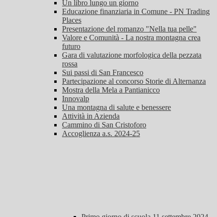
Un libro lungo un giorno
Educazione finanziaria in Comune - PN Trading
Places
Presentazione del romanzo "Nella tua pelle"
Valore e Comunità - La nostra montagna crea
futuro
Gara di valutazione morfologica della pezzata
rossa
Sui passi di San Francesco
Partecipazione al concorso Storie di Alternanza
Mostra della Mela a Pantianicco
Innovalp
Una montagna di salute e benessere
Attività in Azienda
Cammino di San Cristoforo
Accoglienza a.s. 2024-25
Primo giorno di scuola 11 settembre 2024