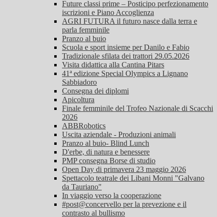
Future classi prime – Posticipo perfezionamento
iscrizioni e Piano Accoglienza
AGRI FUTURA il futuro nasce dalla terra e
parla femminile
Pranzo al buio
Scuola e sport insieme per Danilo e Fabio
Tradizionale sfilata dei trattori 29.05.2026
Visita didattica alla Cantina Pitars
41ª edizione Special Olympics a Lignano
Sabbiadoro
Consegna dei diplomi
Apicoltura
Finale femminile del Trofeo Nazionale di Scacchi
2026
ABBRobotics
Uscita aziendale - Produzioni animali
Pranzo al buio- Blind Lunch
D'erbe, di natura e benessere
PMP consegna Borse di studio
Open Day di primavera 23 maggio 2026
Spettacolo teatrale dei Libani Monni "Galvano
da Tauriano"
In viaggio verso la cooperazione
#post@concervello per la prevezione e il
contrasto al bullismo