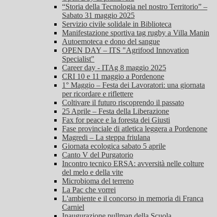
“Storia della Tecnologia nel nostro Territorio” –
Sabato 31 maggio 2025
Servizio civile solidale in Biblioteca
Manifestazione sportiva tag rugby a Villa Manin
Autoemoteca e dono del sangue
OPEN DAY – ITS "Agrifood Innovation
Specialist"
Career day - ITAg 8 maggio 2025
CRI 10 e 11 maggio a Pordenone
1° Maggio – Festa dei Lavoratori: una giornata
per ricordare e riflettere
Coltivare il futuro riscoprendo il passato
25 Aprile – Festa della Liberazione
Fax for peace e la foresta dei Giusti
Fase provinciale di atletica leggera a Pordenone
Magredi – La steppa friulana
Giornata ecologica sabato 5 aprile
Canto V del Purgatorio
Incontro tecnico ERSA: avversità nelle colture
del melo e della vite
Microbioma del terreno
La Pac che vorrei
L'ambiente e il concorso in memoria di Franca
Carniel
Inaugurazione pullman della Scuola