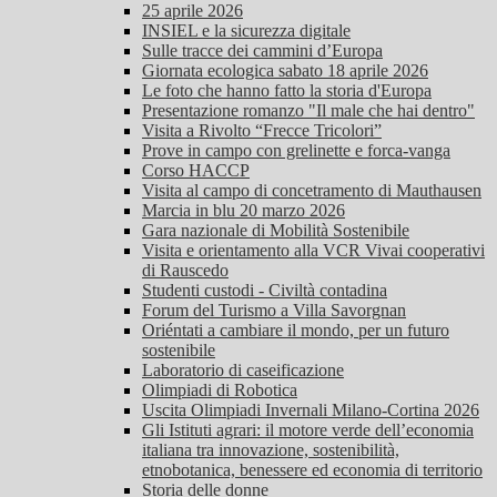
25 aprile 2026
INSIEL e la sicurezza digitale
Sulle tracce dei cammini d’Europa
Giornata ecologica sabato 18 aprile 2026
Le foto che hanno fatto la storia d'Europa
Presentazione romanzo "Il male che hai dentro"
Visita a Rivolto “Frecce Tricolori”
Prove in campo con grelinette e forca-vanga
Corso HACCP
Visita al campo di concetramento di Mauthausen
Marcia in blu 20 marzo 2026
Gara nazionale di Mobilità Sostenibile
Visita e orientamento alla VCR Vivai cooperativi
di Rauscedo
Studenti custodi - Civiltà contadina
Forum del Turismo a Villa Savorgnan
Oriéntati a cambiare il mondo, per un futuro
sostenibile
Laboratorio di caseificazione
Olimpiadi di Robotica
Uscita Olimpiadi Invernali Milano-Cortina 2026
Gli Istituti agrari: il motore verde dell’economia
italiana tra innovazione, sostenibilità,
etnobotanica, benessere ed economia di territorio
Storia delle donne