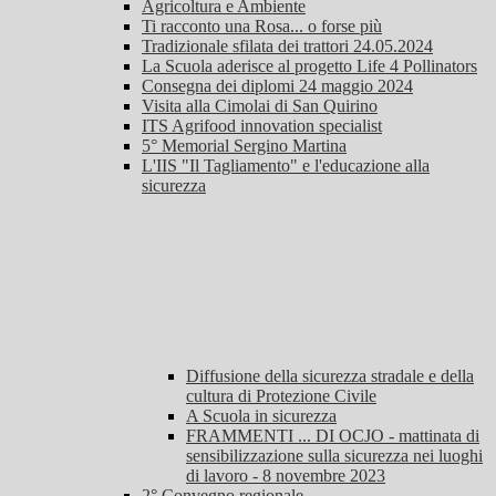
Agricoltura e Ambiente
Ti racconto una Rosa... o forse più
Tradizionale sfilata dei trattori 24.05.2024
La Scuola aderisce al progetto Life 4 Pollinators
Consegna dei diplomi 24 maggio 2024
Visita alla Cimolai di San Quirino
ITS Agrifood innovation specialist
5° Memorial Sergino Martina
L'IIS "Il Tagliamento" e l'educazione alla
sicurezza
Diffusione della sicurezza stradale e della
cultura di Protezione Civile
A Scuola in sicurezza
FRAMMENTI ... DI OCJO - mattinata di
sensibilizzazione sulla sicurezza nei luoghi
di lavoro - 8 novembre 2023
2° Convegno regionale