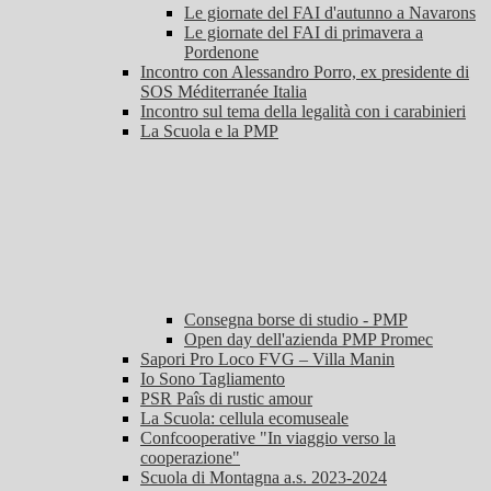
Le giornate del FAI d'autunno a Navarons
Le giornate del FAI di primavera a
Pordenone
Incontro con Alessandro Porro, ex presidente di
SOS Méditerranée Italia
Incontro sul tema della legalità con i carabinieri
La Scuola e la PMP
Consegna borse di studio - PMP
Open day dell'azienda PMP Promec
Sapori Pro Loco FVG – Villa Manin
Io Sono Tagliamento
PSR Paîs di rustic amour
La Scuola: cellula ecomuseale
Confcooperative "In viaggio verso la
cooperazione"
Scuola di Montagna a.s. 2023-2024