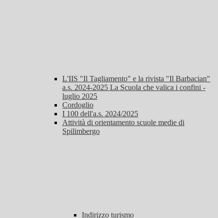
L'IIS "Il Tagliamento" e la rivista "Il Barbacian"
a.s. 2024-2025 La Scuola che valica i confini -
luglio 2025
Cordoglio
I 100 dell'a.s. 2024/2025
Attività di orientamento scuole medie di
Spilimbergo
Indirizzo turismo