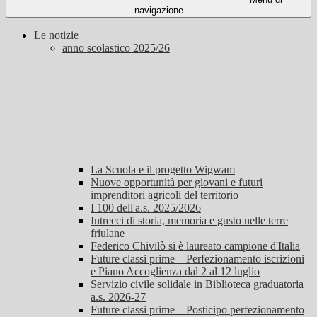
navigazione
Le notizie
anno scolastico 2025/26
La Scuola e il progetto Wigwam
Nuove opportunità per giovani e futuri
imprenditori agricoli del territorio
I 100 dell'a.s. 2025/2026
Intrecci di storia, memoria e gusto nelle terre
friulane
Federico Chivilò si è laureato campione d'Italia
Future classi prime – Perfezionamento iscrizioni
e Piano Accoglienza dal 2 al 12 luglio
Servizio civile solidale in Biblioteca graduatoria
a.s. 2026-27
Future classi prime – Posticipo perfezionamento