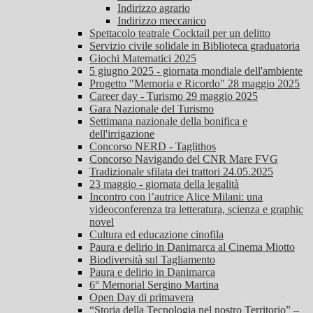
Indirizzo agrario
Indirizzo meccanico
Spettacolo teatrale Cocktail per un delitto
Servizio civile solidale in Biblioteca graduatoria
Giochi Matematici 2025
5 giugno 2025 - giornata mondiale dell'ambiente
Progetto "Memoria e Ricordo" 28 maggio 2025
Career day - Turismo 29 maggio 2025
Gara Nazionale del Turismo
Settimana nazionale della bonifica e
dell'irrigazione
Concorso NERD - Taglithos
Concorso Navigando del CNR Mare FVG
Tradizionale sfilata dei trattori 24.05.2025
23 maggio - giornata della legalità
Incontro con l’autrice Alice Milani: una
videoconferenza tra letteratura, scienza e graphic
novel
Cultura ed educazione cinofila
Paura e delirio in Danimarca al Cinema Miotto
Biodiversità sul Tagliamento
Paura e delirio in Danimarca
6° Memorial Sergino Martina
Open Day di primavera
“Storia della Tecnologia nel nostro Territorio” –