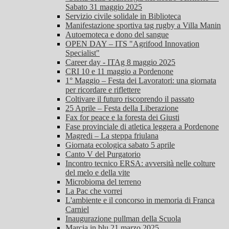
Sabato 31 maggio 2025
Servizio civile solidale in Biblioteca
Manifestazione sportiva tag rugby a Villa Manin
Autoemoteca e dono del sangue
OPEN DAY – ITS "Agrifood Innovation
Specialist"
Career day - ITAg 8 maggio 2025
CRI 10 e 11 maggio a Pordenone
1° Maggio – Festa dei Lavoratori: una giornata
per ricordare e riflettere
Coltivare il futuro riscoprendo il passato
25 Aprile – Festa della Liberazione
Fax for peace e la foresta dei Giusti
Fase provinciale di atletica leggera a Pordenone
Magredi – La steppa friulana
Giornata ecologica sabato 5 aprile
Canto V del Purgatorio
Incontro tecnico ERSA: avversità nelle colture
del melo e della vite
Microbioma del terreno
La Pac che vorrei
L'ambiente e il concorso in memoria di Franca
Carniel
Inaugurazione pullman della Scuola
Marcia in blu 21 marzo 2025