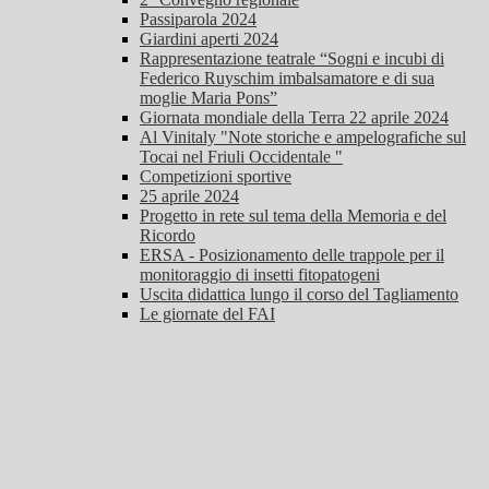
Passiparola 2024
Giardini aperti 2024
Rappresentazione teatrale “Sogni e incubi di
Federico Ruyschim imbalsamatore e di sua
moglie Maria Pons”
Giornata mondiale della Terra 22 aprile 2024
Al Vinitaly "Note storiche e ampelografiche sul
Tocai nel Friuli Occidentale "
Competizioni sportive
25 aprile 2024
Progetto in rete sul tema della Memoria e del
Ricordo
ERSA - Posizionamento delle trappole per il
monitoraggio di insetti fitopatogeni
Uscita didattica lungo il corso del Tagliamento
Le giornate del FAI