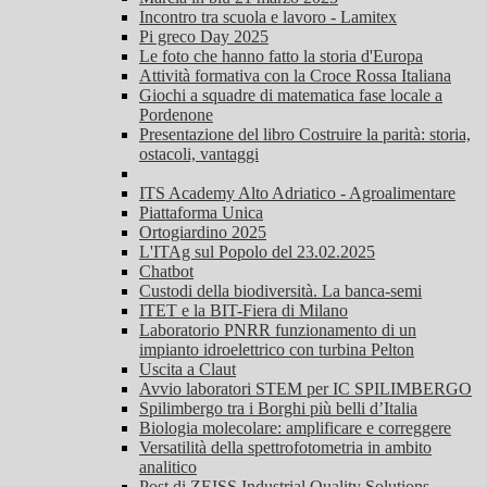
Incontro tra scuola e lavoro - Lamitex
Pi greco Day 2025
Le foto che hanno fatto la storia d'Europa
Attività formativa con la Croce Rossa Italiana
Giochi a squadre di matematica fase locale a
Pordenone
Presentazione del libro Costruire la parità: storia,
ostacoli, vantaggi
ITS Academy Alto Adriatico - Agroalimentare
Piattaforma Unica
Ortogiardino 2025
L'ITAg sul Popolo del 23.02.2025
Chatbot
Custodi della biodiversità. La banca-semi
ITET e la BIT-Fiera di Milano
Laboratorio PNRR funzionamento di un
impianto idroelettrico con turbina Pelton
Uscita a Claut
Avvio laboratori STEM per IC SPILIMBERGO
Spilimbergo tra i Borghi più belli d’Italia
Biologia molecolare: amplificare e correggere
Versatilità della spettrofotometria in ambito
analitico
Post di ZEISS Industrial Quality Solutions