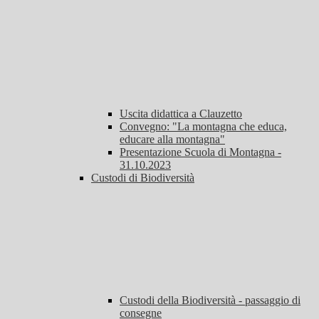
Uscita didattica a Clauzetto
Convegno: "La montagna che educa,
educare alla montagna"
Presentazione Scuola di Montagna -
31.10.2023
Custodi di Biodiversità
Custodi della Biodiversità - passaggio di
consegne