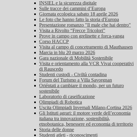
INSIEL e la sicurezza digitale
Sulle tracce dei cammini d’Europa
Giornata ecologica sabato 18 aprile 2026
Le foto che hanno fatto la storia d'Europa
Presentazione romanzo "Il male che hai dentro"
Visita a Rivolto “Frecce Tricolori”
Prove in campo con grelinette e forca-vanga
Corso HACCP
Visita al campo di concetramento di Mauthausen
Marcia in blu 20 marzo 2026
Gara nazionale di Mobilità Sostenibile
Visita e orientamento alla VCR Vivai cooperativi
di Rauscedo
Studenti custodi - Civiltà contadina
Forum del Turismo a Villa Savorgnan
Oriéntati a cambiare il mondo, per un futuro
sostenibile
Laboratorio di caseificazione
Olimpiadi di Robotica
Uscita Olimpiadi Invernali Milano-Cortina 2026
Gli Istituti agrari: il motore verde dell’economia
italiana tra innovazione, sostenibilità,
etnobotanica, benessere ed economia di territorio
Storia delle donne
Studenti atleti - riconoscimenti