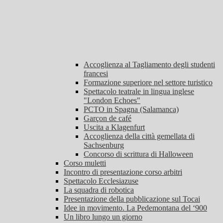
Accoglienza al Tagliamento degli studenti
francesi
Formazione superiore nel settore turistico
Spettacolo teatrale in lingua inglese
"London Echoes"
PCTO in Spagna (Salamanca)
Garçon de café
Uscita a Klagenfurt
Accoglienza della città gemellata di
Sachsenburg
Concorso di scrittura di Halloween
Corso muletti
Incontro di presentazione corso arbitri
Spettacolo Ecclesiazuse
La squadra di robotica
Presentazione della pubblicazione sul Tocai
Idee in movimento. La Pedemontana del ‘900
Un libro lungo un giorno