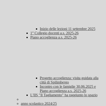
Inizio delle lezioni 11 settembre 2025
1° Collegio docenti a.s. 2025-26
Piano accoglienza a.s. 2025-26
Progetto accoglienza: visita guidata alla
città di Spilimbergo
Incontro con le famiglie 30.06.2025 e
Piano accoglienza a.s. 2025-26
L'IIS "Il Tagliamento" ha raggiunto lo spazio
anno scolastico 2024/25