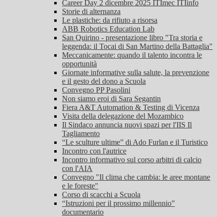
Career Day 2 dicembre 2025 ITImec ITIinfo
Storie di alternanza
Le plastiche: da rifiuto a risorsa
ABB Robotics Education Lab
San Quirino - presentazione libro "Tra storia e
leggenda: il Tocai di San Martino della Battaglia"
Meccanicamente: quando il talento incontra le
opportunità
Giornate informative sulla salute, la prevenzione
e il gesto del dono a Scuola
Convegno PP Pasolini
Non siamo eroi di Sara Segantin
Fiera A&T Automation & Testing di Vicenza
Visita della delegazione del Mozambico
Il Sindaco annuncia nuovi spazi per l'IIS Il
Tagliamento
“Le sculture ultime” di Ado Furlan e il Turistico
Incontro con l'autrice
Incontro informativo sul corso arbitri di calcio
con l'AIA
Convegno "Il clima che cambia: le aree montane
e le foreste"
Corso di scacchi a Scuola
“Istruzioni per il prossimo millennio”
documentario