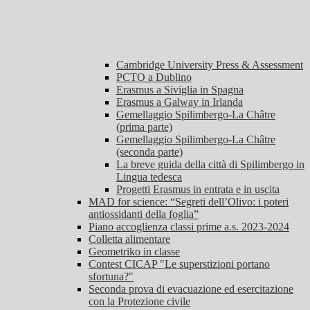
Cambridge University Press & Assessment
PCTO a Dublino
Erasmus a Siviglia in Spagna
Erasmus a Galway in Irlanda
Gemellaggio Spilimbergo-La Châtre
(prima parte)
Gemellaggio Spilimbergo-La Châtre
(seconda parte)
La breve guida della città di Spilimbergo in
Lingua tedesca
Progetti Erasmus in entrata e in uscita
MAD for science: “Segreti dell’Olivo: i poteri
antiossidanti della foglia”
Piano accoglienza classi prime a.s. 2023-2024
Colletta alimentare
Geometriko in classe
Contest CICAP "Le superstizioni portano
sfortuna?"
Seconda prova di evacuazione ed esercitazione
con la Protezione civile