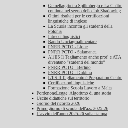
Gemellaggio tra Spilimbergo e La Châtre
continua nel segno dello Job Shadowing
Ottimi risultati per le certificazioni
linguistiche di inglese
La Scuola incontra gli studenti della
Polonia
Intrecci linguistici
Bando Unciagroalimentare
PNRR PCTO - Lione
PNRR PCTO - Salamanca
All'IIS Il Tagliamento anche prof. e ATA
diventano "studenti del mondo"
PNRR PCTO - Berlino
PNRR PCTO - Dublino
L'IIS Il Tagliamento è Preparation Centre
Certificazioni linguistiche
Formazione Scuola Lavoro a Malta
PordenoneLegge: Algoritmo di una storia
Uscite didattiche sul territorio
Giorno del ricordo 2026
Primo giorno di scuola dell'a.s. 2025-26
L'avvio dell'anno 2025-26 sulla stampa