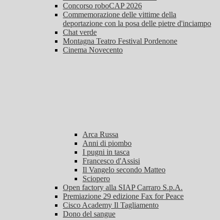
Concorso roboCAP 2026
Commemorazione delle vittime della
deportazione con la posa delle pietre d'inciampo
Chat verde
Montagna Teatro Festival Pordenone
Cinema Novecento
Arca Russa
Anni di piombo
I pugni in tasca
Francesco d'Assisi
Il Vangelo secondo Matteo
Sciopero
Open factory alla SIAP Carraro S.p.A.
Premiazione 29 edizione Fax for Peace
Cisco Academy Il Tagliamento
Dono del sangue