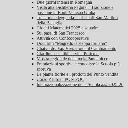
Due giorni intensi in Romagna
Visita alla Distilleria Pagura – Tradizione e
passione in Friuli Venezia Giulia
Tra storia e leggenda: il Tocai di San Martino
della Battaglia
Giochi Matematici 2025 a squadre
Sui passi di San Francesco
Attività con Confcooperative
Docufilm “Magredi: la steppa friulana”
Chatverde: Fai, Vivi, Guida il Cambiamento
Giardini sostenibili a villa Policreti
Mostra regionale della mela Pantianicco
Premiazioni sportive e concorso: la Scuola più
sportiva
Le piante fiorite e i prodotti del Punto vendita
Corso ZEISS - PON POC
Internazionalizzazione della Scuola a.s. 2025-26