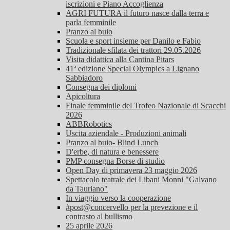
iscrizioni e Piano Accoglienza
AGRI FUTURA il futuro nasce dalla terra e
parla femminile
Pranzo al buio
Scuola e sport insieme per Danilo e Fabio
Tradizionale sfilata dei trattori 29.05.2026
Visita didattica alla Cantina Pitars
41ª edizione Special Olympics a Lignano
Sabbiadoro
Consegna dei diplomi
Apicoltura
Finale femminile del Trofeo Nazionale di Scacchi
2026
ABBRobotics
Uscita aziendale - Produzioni animali
Pranzo al buio- Blind Lunch
D'erbe, di natura e benessere
PMP consegna Borse di studio
Open Day di primavera 23 maggio 2026
Spettacolo teatrale dei Libani Monni "Galvano
da Tauriano"
In viaggio verso la cooperazione
#post@concervello per la prevezione e il
contrasto al bullismo
25 aprile 2026