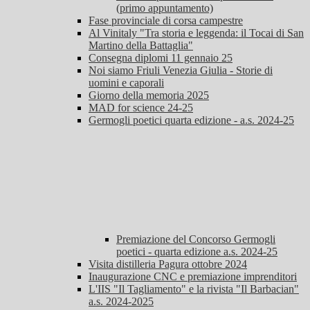
(primo appuntamento)
Fase provinciale di corsa campestre
Al Vinitaly "Tra storia e leggenda: il Tocai di San
Martino della Battaglia"
Consegna diplomi 11 gennaio 25
Noi siamo Friuli Venezia Giulia - Storie di
uomini e caporali
Giorno della memoria 2025
MAD for science 24-25
Germogli poetici quarta edizione - a.s. 2024-25
Premiazione del Concorso Germogli
poetici - quarta edizione a.s. 2024-25
Visita distilleria Pagura ottobre 2024
Inaugurazione CNC e premiazione imprenditori
L'IIS "Il Tagliamento" e la rivista "Il Barbacian"
a.s. 2024-2025