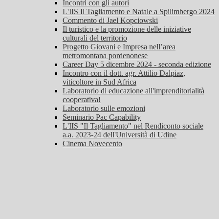
Incontri con gli autori
L'IIS Il Tagliamento e Natale a Spilimbergo 2024
Commento di Jael Kopciowski
Il turistico e la promozione delle iniziative
culturali del territorio
Progetto Giovani e Impresa nell’area
metromontana pordenonese
Career Day 5 dicembre 2024 - seconda edizione
Incontro con il dott. agr. Attilio Dalpiaz,
viticoltore in Sud Africa
Laboratorio di educazione all'imprenditorialità
cooperativa!
Laboratorio sulle emozioni
Seminario Pac Capability
L'IIS "Il Tagliamento" nel Rendiconto sociale
a.a. 2023-24 dell'Università di Udine
Cinema Novecento