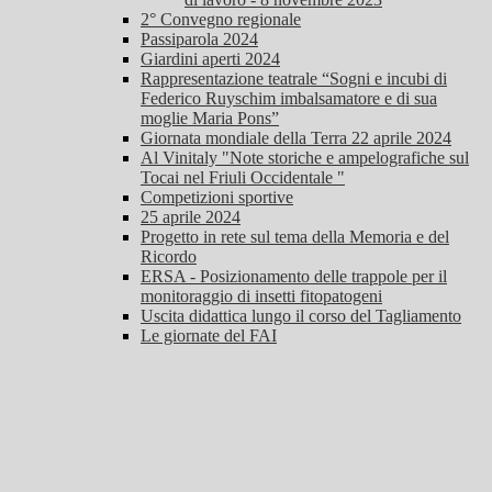
2° Convegno regionale
Passiparola 2024
Giardini aperti 2024
Rappresentazione teatrale “Sogni e incubi di
Federico Ruyschim imbalsamatore e di sua
moglie Maria Pons”
Giornata mondiale della Terra 22 aprile 2024
Al Vinitaly "Note storiche e ampelografiche sul
Tocai nel Friuli Occidentale "
Competizioni sportive
25 aprile 2024
Progetto in rete sul tema della Memoria e del
Ricordo
ERSA - Posizionamento delle trappole per il
monitoraggio di insetti fitopatogeni
Uscita didattica lungo il corso del Tagliamento
Le giornate del FAI