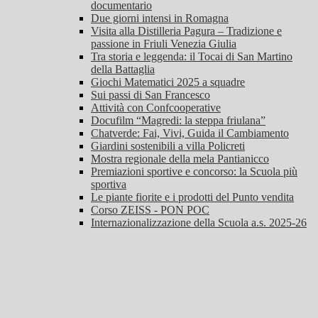
documentario
Due giorni intensi in Romagna
Visita alla Distilleria Pagura – Tradizione e
passione in Friuli Venezia Giulia
Tra storia e leggenda: il Tocai di San Martino
della Battaglia
Giochi Matematici 2025 a squadre
Sui passi di San Francesco
Attività con Confcooperative
Docufilm “Magredi: la steppa friulana”
Chatverde: Fai, Vivi, Guida il Cambiamento
Giardini sostenibili a villa Policreti
Mostra regionale della mela Pantianicco
Premiazioni sportive e concorso: la Scuola più
sportiva
Le piante fiorite e i prodotti del Punto vendita
Corso ZEISS - PON POC
Internazionalizzazione della Scuola a.s. 2025-26