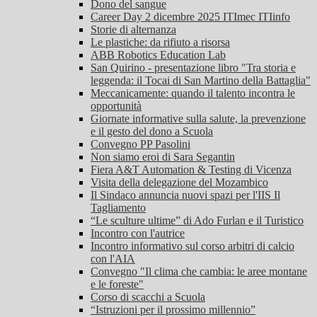
Dono del sangue
Career Day 2 dicembre 2025 ITImec ITIinfo
Storie di alternanza
Le plastiche: da rifiuto a risorsa
ABB Robotics Education Lab
San Quirino - presentazione libro "Tra storia e
leggenda: il Tocai di San Martino della Battaglia"
Meccanicamente: quando il talento incontra le
opportunità
Giornate informative sulla salute, la prevenzione
e il gesto del dono a Scuola
Convegno PP Pasolini
Non siamo eroi di Sara Segantin
Fiera A&T Automation & Testing di Vicenza
Visita della delegazione del Mozambico
Il Sindaco annuncia nuovi spazi per l'IIS Il
Tagliamento
“Le sculture ultime” di Ado Furlan e il Turistico
Incontro con l'autrice
Incontro informativo sul corso arbitri di calcio
con l'AIA
Convegno "Il clima che cambia: le aree montane
e le foreste"
Corso di scacchi a Scuola
“Istruzioni per il prossimo millennio”