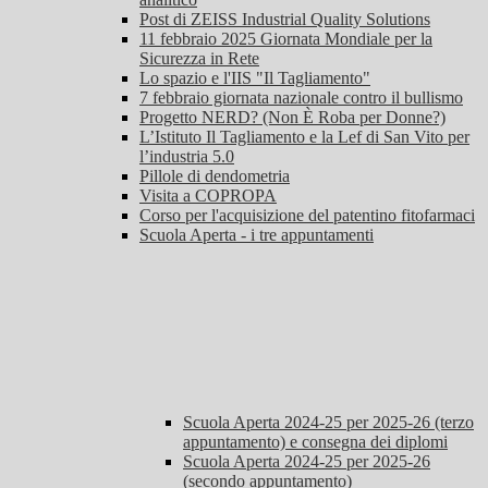
Post di ZEISS Industrial Quality Solutions
11 febbraio 2025 Giornata Mondiale per la
Sicurezza in Rete
Lo spazio e l'IIS "Il Tagliamento"
7 febbraio giornata nazionale contro il bullismo
Progetto NERD? (Non È Roba per Donne?)
L’Istituto Il Tagliamento e la Lef di San Vito per
l’industria 5.0
Pillole di dendometria
Visita a COPROPA
Corso per l'acquisizione del patentino fitofarmaci
Scuola Aperta - i tre appuntamenti
Scuola Aperta 2024-25 per 2025-26 (terzo
appuntamento) e consegna dei diplomi
Scuola Aperta 2024-25 per 2025-26
(secondo appuntamento)