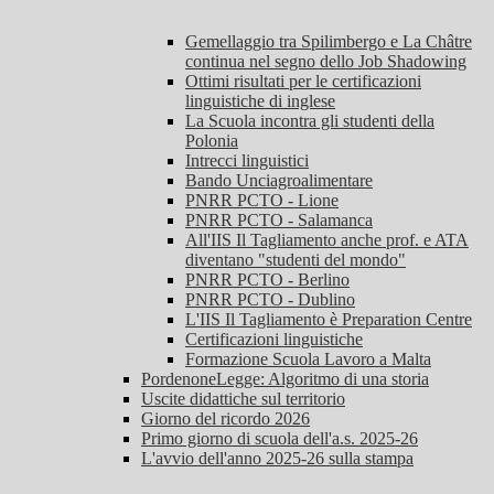
Gemellaggio tra Spilimbergo e La Châtre
continua nel segno dello Job Shadowing
Ottimi risultati per le certificazioni
linguistiche di inglese
La Scuola incontra gli studenti della
Polonia
Intrecci linguistici
Bando Unciagroalimentare
PNRR PCTO - Lione
PNRR PCTO - Salamanca
All'IIS Il Tagliamento anche prof. e ATA
diventano "studenti del mondo"
PNRR PCTO - Berlino
PNRR PCTO - Dublino
L'IIS Il Tagliamento è Preparation Centre
Certificazioni linguistiche
Formazione Scuola Lavoro a Malta
PordenoneLegge: Algoritmo di una storia
Uscite didattiche sul territorio
Giorno del ricordo 2026
Primo giorno di scuola dell'a.s. 2025-26
L'avvio dell'anno 2025-26 sulla stampa