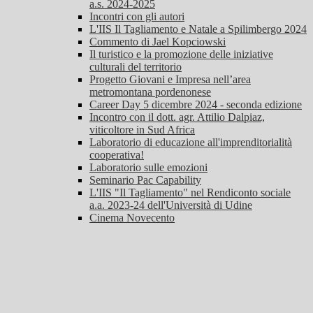
a.s. 2024-2025
Incontri con gli autori
L'IIS Il Tagliamento e Natale a Spilimbergo 2024
Commento di Jael Kopciowski
Il turistico e la promozione delle iniziative
culturali del territorio
Progetto Giovani e Impresa nell’area
metromontana pordenonese
Career Day 5 dicembre 2024 - seconda edizione
Incontro con il dott. agr. Attilio Dalpiaz,
viticoltore in Sud Africa
Laboratorio di educazione all'imprenditorialità
cooperativa!
Laboratorio sulle emozioni
Seminario Pac Capability
L'IIS "Il Tagliamento" nel Rendiconto sociale
a.a. 2023-24 dell'Università di Udine
Cinema Novecento