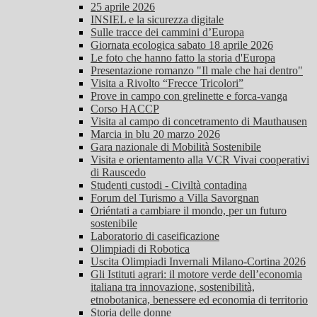
25 aprile 2026
INSIEL e la sicurezza digitale
Sulle tracce dei cammini d’Europa
Giornata ecologica sabato 18 aprile 2026
Le foto che hanno fatto la storia d'Europa
Presentazione romanzo "Il male che hai dentro"
Visita a Rivolto “Frecce Tricolori”
Prove in campo con grelinette e forca-vanga
Corso HACCP
Visita al campo di concetramento di Mauthausen
Marcia in blu 20 marzo 2026
Gara nazionale di Mobilità Sostenibile
Visita e orientamento alla VCR Vivai cooperativi
di Rauscedo
Studenti custodi - Civiltà contadina
Forum del Turismo a Villa Savorgnan
Oriéntati a cambiare il mondo, per un futuro
sostenibile
Laboratorio di caseificazione
Olimpiadi di Robotica
Uscita Olimpiadi Invernali Milano-Cortina 2026
Gli Istituti agrari: il motore verde dell’economia
italiana tra innovazione, sostenibilità,
etnobotanica, benessere ed economia di territorio
Storia delle donne