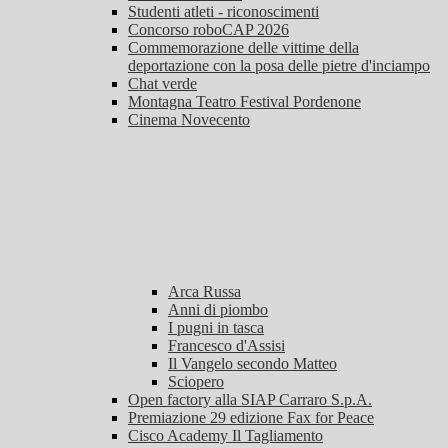
Studenti atleti - riconoscimenti
Concorso roboCAP 2026
Commemorazione delle vittime della
deportazione con la posa delle pietre d'inciampo
Chat verde
Montagna Teatro Festival Pordenone
Cinema Novecento
Arca Russa
Anni di piombo
I pugni in tasca
Francesco d'Assisi
Il Vangelo secondo Matteo
Sciopero
Open factory alla SIAP Carraro S.p.A.
Premiazione 29 edizione Fax for Peace
Cisco Academy Il Tagliamento