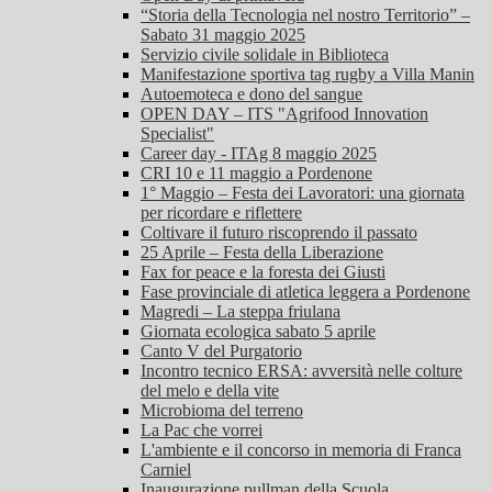
“Storia della Tecnologia nel nostro Territorio” –
Sabato 31 maggio 2025
Servizio civile solidale in Biblioteca
Manifestazione sportiva tag rugby a Villa Manin
Autoemoteca e dono del sangue
OPEN DAY – ITS "Agrifood Innovation
Specialist"
Career day - ITAg 8 maggio 2025
CRI 10 e 11 maggio a Pordenone
1° Maggio – Festa dei Lavoratori: una giornata
per ricordare e riflettere
Coltivare il futuro riscoprendo il passato
25 Aprile – Festa della Liberazione
Fax for peace e la foresta dei Giusti
Fase provinciale di atletica leggera a Pordenone
Magredi – La steppa friulana
Giornata ecologica sabato 5 aprile
Canto V del Purgatorio
Incontro tecnico ERSA: avversità nelle colture
del melo e della vite
Microbioma del terreno
La Pac che vorrei
L'ambiente e il concorso in memoria di Franca
Carniel
Inaugurazione pullman della Scuola