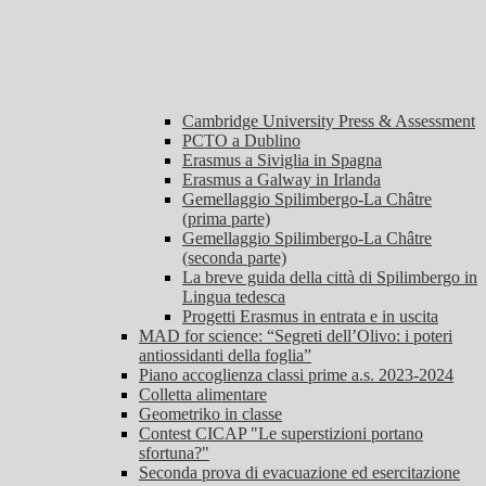
Cambridge University Press & Assessment
PCTO a Dublino
Erasmus a Siviglia in Spagna
Erasmus a Galway in Irlanda
Gemellaggio Spilimbergo-La Châtre
(prima parte)
Gemellaggio Spilimbergo-La Châtre
(seconda parte)
La breve guida della città di Spilimbergo in
Lingua tedesca
Progetti Erasmus in entrata e in uscita
MAD for science: “Segreti dell’Olivo: i poteri
antiossidanti della foglia”
Piano accoglienza classi prime a.s. 2023-2024
Colletta alimentare
Geometriko in classe
Contest CICAP "Le superstizioni portano
sfortuna?"
Seconda prova di evacuazione ed esercitazione