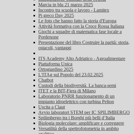
Marcia in blu 21 marzo 2025
Incontro tra scuola e lavoro - Lamitex
Pi greco Day 2025
Le foto che hanno fatto la storia d'Europa
Attività formativa con la Croce Rossa Italiana
Giochi a squadre di matematica fase locale a
Pordenone
Presentazione del libro Costruire la parità: storia,
ostacoli, vantaggi
ITS Academy Alto Adriatico - Agroalimentare
Piattaforma Unica
Ortogiardino 2025
L'ITAg sul Popolo del 23.02.2025
Chatbot
Custodi della biodiversità. La banca-semi
ITET e la BIT-Fiera di Milano
Laboratorio PNRR funzionamento di un
impianto idroelettrico con turbina Pelton
Uscita a Claut
Avvio laboratori STEM per IC SPILIMBERGO
Spilimbergo tra i Borghi più belli d’Italia
Biologia molecolare: amplificare e correggere
Versatilità della spettrofotometria in ambito
analitico