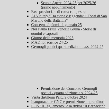
Scuola Aperta 2024-25 per 2025-26
(primo appuntamento)
Fase provinciale di corsa campestre
Al Vinitaly "Tra storia e leggenda: il Tocai di San
Martino della Battaglia"
Consegna diplomi 11 gennaio 25
Noi siamo Friuli Venezia Giulia - Storie di
uomini e caporali
Giorno della memoria 2025
MAD for science 24-25
Germogli poetici quarta edizione - a.s. 2024-25
Premiazione del Concorso Germogli
poetici - quarta edizione a.s. 2024-25
Visita distilleria Pagura ottobre 2024
Inaugurazione CNC e premiazione imprenditori
L'IIS "Il Tagliamento" e la rivista "Il Barbacian"