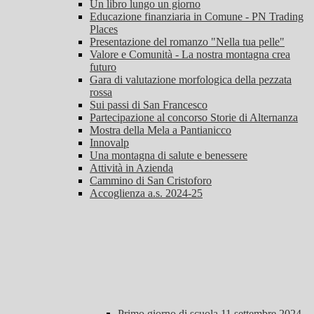
Un libro lungo un giorno
Educazione finanziaria in Comune - PN Trading
Places
Presentazione del romanzo "Nella tua pelle"
Valore e Comunità - La nostra montagna crea
futuro
Gara di valutazione morfologica della pezzata
rossa
Sui passi di San Francesco
Partecipazione al concorso Storie di Alternanza
Mostra della Mela a Pantianicco
Innovalp
Una montagna di salute e benessere
Attività in Azienda
Cammino di San Cristoforo
Accoglienza a.s. 2024-25
Primo giorno di scuola 11 settembre 2024