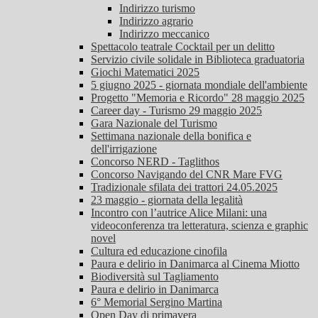
Indirizzo turismo
Indirizzo agrario
Indirizzo meccanico
Spettacolo teatrale Cocktail per un delitto
Servizio civile solidale in Biblioteca graduatoria
Giochi Matematici 2025
5 giugno 2025 - giornata mondiale dell'ambiente
Progetto "Memoria e Ricordo" 28 maggio 2025
Career day - Turismo 29 maggio 2025
Gara Nazionale del Turismo
Settimana nazionale della bonifica e
dell'irrigazione
Concorso NERD - Taglithos
Concorso Navigando del CNR Mare FVG
Tradizionale sfilata dei trattori 24.05.2025
23 maggio - giornata della legalità
Incontro con l’autrice Alice Milani: una
videoconferenza tra letteratura, scienza e graphic
novel
Cultura ed educazione cinofila
Paura e delirio in Danimarca al Cinema Miotto
Biodiversità sul Tagliamento
Paura e delirio in Danimarca
6° Memorial Sergino Martina
Open Day di primavera