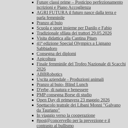
Future classi prime – Posticipo perfezionamento
iscrizioni e Piano Accoglienza
AGRI FUTURA il futuro nasce dalla terra e
parla femminile
Pranzo al buio
Scuola e sport insieme per Danilo e Fabio
Tradizionale sfilata dei trattori 29.05.2026
Visita didattica alla Cantina Pitars
41ª edizione Special Olympics a Lignano
Sabbiadoro
Consegna dei diplomi
Apicoltura
Finale femminile del Trofeo Nazionale di Scacchi
2026
ABBRobotics
Uscita aziendale - Produzioni animali
Pranzo al buio- Blind Lunch
D'erbe, di natura e benessere
PMP consegna Borse di studio
Open Day di primavera 23 maggio 2026
Spettacolo teatrale dei Libani Monni "Galvano
da Tauriano"
In viaggio verso la cooperazione
#post@concervello per la prevezione e il
contrasto al bullismo