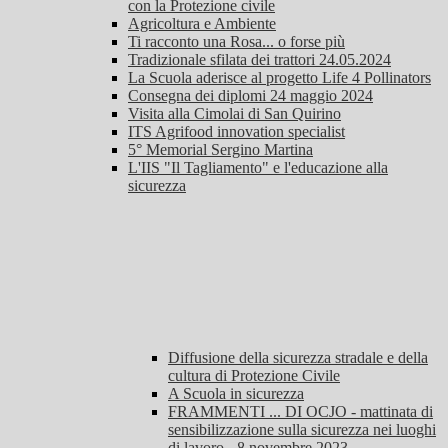
con la Protezione civile
Agricoltura e Ambiente
Ti racconto una Rosa... o forse più
Tradizionale sfilata dei trattori 24.05.2024
La Scuola aderisce al progetto Life 4 Pollinators
Consegna dei diplomi 24 maggio 2024
Visita alla Cimolai di San Quirino
ITS Agrifood innovation specialist
5° Memorial Sergino Martina
L'IIS "Il Tagliamento" e l'educazione alla
sicurezza
Diffusione della sicurezza stradale e della
cultura di Protezione Civile
A Scuola in sicurezza
FRAMMENTI ... DI OCJO - mattinata di
sensibilizzazione sulla sicurezza nei luoghi
di lavoro - 8 novembre 2023