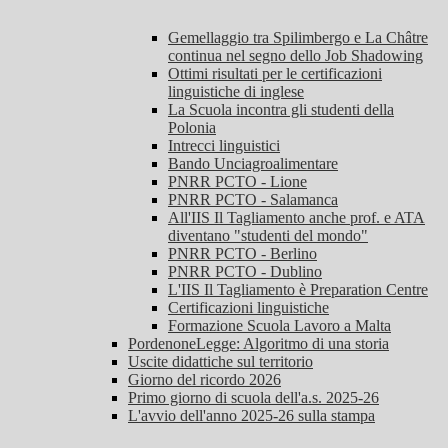
Gemellaggio tra Spilimbergo e La Châtre
continua nel segno dello Job Shadowing
Ottimi risultati per le certificazioni
linguistiche di inglese
La Scuola incontra gli studenti della
Polonia
Intrecci linguistici
Bando Unciagroalimentare
PNRR PCTO - Lione
PNRR PCTO - Salamanca
All'IIS Il Tagliamento anche prof. e ATA
diventano "studenti del mondo"
PNRR PCTO - Berlino
PNRR PCTO - Dublino
L'IIS Il Tagliamento è Preparation Centre
Certificazioni linguistiche
Formazione Scuola Lavoro a Malta
PordenoneLegge: Algoritmo di una storia
Uscite didattiche sul territorio
Giorno del ricordo 2026
Primo giorno di scuola dell'a.s. 2025-26
L'avvio dell'anno 2025-26 sulla stampa