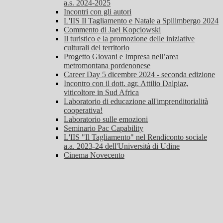
a.s. 2024-2025
Incontri con gli autori
L'IIS Il Tagliamento e Natale a Spilimbergo 2024
Commento di Jael Kopciowski
Il turistico e la promozione delle iniziative
culturali del territorio
Progetto Giovani e Impresa nell’area
metromontana pordenonese
Career Day 5 dicembre 2024 - seconda edizione
Incontro con il dott. agr. Attilio Dalpiaz,
viticoltore in Sud Africa
Laboratorio di educazione all'imprenditorialità
cooperativa!
Laboratorio sulle emozioni
Seminario Pac Capability
L'IIS "Il Tagliamento" nel Rendiconto sociale
a.a. 2023-24 dell'Università di Udine
Cinema Novecento