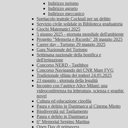
Indirizzo turismo
Indirizzo agrario
Indirizzo meccanico
Spettacolo teatrale Cocktail per un delitto
Servizio civile solidale in Biblioteca graduatoria
Giochi Matematici 2025
5 giugno 2025 - giornata mondiale dell'ambiente
Progetto "Memoria e Ricordo" 28 maggio 2025
Career day - Turismo 29 maggio 2025
Gara Nazionale del Turismo
Settimana nazionale della bonifica e
dell'irrigazione
Concorso NERD - Taglithos
Concorso Navigando del CNR Mare FVG
Tradizionale sfilata dei trattori 24.05.2025
23 maggio - giornata della legalità
Incontro con l’autrice Alice Milani: una
videoconferenza tra letteratura, scienza e graphic
novel
Cultura ed educazione cinofila
Paura e delirio in Danimarca al Cinema Miotto
Biodiversità sul Tagliamento
Paura e delirio in Danimarca
6° Memorial Sergino Martina
Open Day di primavera