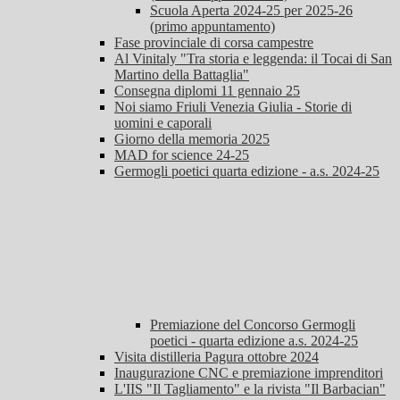
Scuola Aperta 2024-25 per 2025-26
(primo appuntamento)
Fase provinciale di corsa campestre
Al Vinitaly "Tra storia e leggenda: il Tocai di San
Martino della Battaglia"
Consegna diplomi 11 gennaio 25
Noi siamo Friuli Venezia Giulia - Storie di
uomini e caporali
Giorno della memoria 2025
MAD for science 24-25
Germogli poetici quarta edizione - a.s. 2024-25
Premiazione del Concorso Germogli
poetici - quarta edizione a.s. 2024-25
Visita distilleria Pagura ottobre 2024
Inaugurazione CNC e premiazione imprenditori
L'IIS "Il Tagliamento" e la rivista "Il Barbacian"