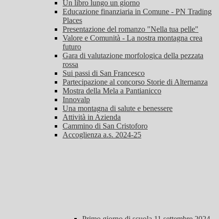
Un libro lungo un giorno
Educazione finanziaria in Comune - PN Trading
Places
Presentazione del romanzo "Nella tua pelle"
Valore e Comunità - La nostra montagna crea
futuro
Gara di valutazione morfologica della pezzata
rossa
Sui passi di San Francesco
Partecipazione al concorso Storie di Alternanza
Mostra della Mela a Pantianicco
Innovalp
Una montagna di salute e benessere
Attività in Azienda
Cammino di San Cristoforo
Accoglienza a.s. 2024-25
Primo giorno di scuola 11 settembre 2024