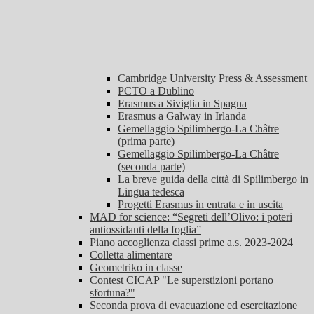
Cambridge University Press & Assessment
PCTO a Dublino
Erasmus a Siviglia in Spagna
Erasmus a Galway in Irlanda
Gemellaggio Spilimbergo-La Châtre
(prima parte)
Gemellaggio Spilimbergo-La Châtre
(seconda parte)
La breve guida della città di Spilimbergo in
Lingua tedesca
Progetti Erasmus in entrata e in uscita
MAD for science: “Segreti dell’Olivo: i poteri
antiossidanti della foglia”
Piano accoglienza classi prime a.s. 2023-2024
Colletta alimentare
Geometriko in classe
Contest CICAP "Le superstizioni portano
sfortuna?"
Seconda prova di evacuazione ed esercitazione