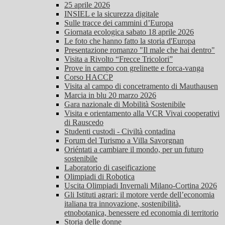
25 aprile 2026
INSIEL e la sicurezza digitale
Sulle tracce dei cammini d’Europa
Giornata ecologica sabato 18 aprile 2026
Le foto che hanno fatto la storia d'Europa
Presentazione romanzo "Il male che hai dentro"
Visita a Rivolto “Frecce Tricolori”
Prove in campo con grelinette e forca-vanga
Corso HACCP
Visita al campo di concetramento di Mauthausen
Marcia in blu 20 marzo 2026
Gara nazionale di Mobilità Sostenibile
Visita e orientamento alla VCR Vivai cooperativi
di Rauscedo
Studenti custodi - Civiltà contadina
Forum del Turismo a Villa Savorgnan
Oriéntati a cambiare il mondo, per un futuro
sostenibile
Laboratorio di caseificazione
Olimpiadi di Robotica
Uscita Olimpiadi Invernali Milano-Cortina 2026
Gli Istituti agrari: il motore verde dell’economia
italiana tra innovazione, sostenibilità,
etnobotanica, benessere ed economia di territorio
Storia delle donne