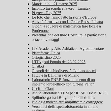
Marcia in blu 21 marzo 2025
Incontro tra scuola e lavoro - Lamitex
Pi greco Day 2025
Le foto che hanno fatto la storia d'Europa
Attività formativa con la Croce Rossa Italiana
Giochi a squadre di matematica fase locale a
Pordenone
Presentazione del libro Costruire la parità: storia,
ostacoli, vantaggi
ITS Academy Alto Adriatico - Agroalimentare
Piattaforma Unica
Ortogiardino 2025
L'ITAg sul Popolo del 23.02.2025
Chatbot
Custodi della biodiversità. La banca-semi
ITET e la BIT-Fiera di Milano
Laboratorio PNRR funzionamento di un
impianto idroelettrico con turbina Pelton
Uscita a Claut
Avvio laboratori STEM per IC SPILIMBERGO
Spilimbergo tra i Borghi più belli d’Italia
Biologia molecolare: amplificare e correggere
Versatilità della spettrofotometria in ambito
analitico