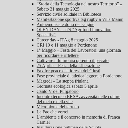
“Storia della Tecnologia nel nostro Territorio” –
Sabato 31 maggio 2025
Servizio civile solidale in Biblioteca
Manifestazione sportiva tag rugby a Villa Manin
Autoemoteca e dono del sangue
OPEN DAY – ITS "Agrifood Innovation
Specialist"
Career day - ITAg 8 maggio 2025
CRI 10 e 11 maggio a Pordenone
1° Maggio – Festa dei Lavoratori: una giornata
per ricordare e riflettere
Coltivare il futuro riscoprendo il passato
25 Aprile – Festa della Liberazione
Fax for peace e la foresta dei Giusti
Fase provinciale di atletica leggera a Pordenone
Magredi – La steppa friulana
Giornata ecologica sabato 5 aprile
Canto V del Purgatorio
Incontro tecnico ERSA: avversità nelle colture
del melo e della vite
Microbioma del terreno
La Pac che vorrei
L'ambiente e il concorso in memoria di Franca
Carniel
Inaugurazione pullman della Scuola