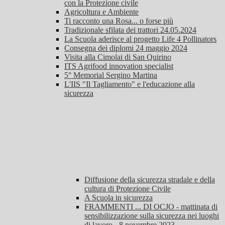
con la Protezione civile
Agricoltura e Ambiente
Ti racconto una Rosa... o forse più
Tradizionale sfilata dei trattori 24.05.2024
La Scuola aderisce al progetto Life 4 Pollinators
Consegna dei diplomi 24 maggio 2024
Visita alla Cimolai di San Quirino
ITS Agrifood innovation specialist
5° Memorial Sergino Martina
L'IIS "Il Tagliamento" e l'educazione alla
sicurezza
Diffusione della sicurezza stradale e della
cultura di Protezione Civile
A Scuola in sicurezza
FRAMMENTI ... DI OCJO - mattinata di
sensibilizzazione sulla sicurezza nei luoghi
di lavoro - 8 novembre 2023