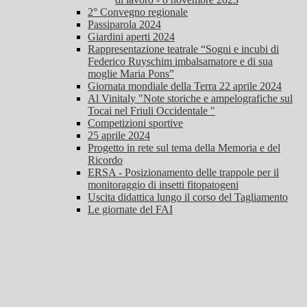
2° Convegno regionale
Passiparola 2024
Giardini aperti 2024
Rappresentazione teatrale “Sogni e incubi di
Federico Ruyschim imbalsamatore e di sua
moglie Maria Pons”
Giornata mondiale della Terra 22 aprile 2024
Al Vinitaly "Note storiche e ampelografiche sul
Tocai nel Friuli Occidentale "
Competizioni sportive
25 aprile 2024
Progetto in rete sul tema della Memoria e del
Ricordo
ERSA - Posizionamento delle trappole per il
monitoraggio di insetti fitopatogeni
Uscita didattica lungo il corso del Tagliamento
Le giornate del FAI