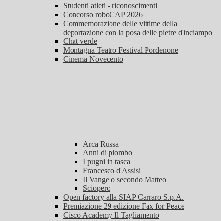
Studenti atleti - riconoscimenti
Concorso roboCAP 2026
Commemorazione delle vittime della
deportazione con la posa delle pietre d'inciampo
Chat verde
Montagna Teatro Festival Pordenone
Cinema Novecento
Arca Russa
Anni di piombo
I pugni in tasca
Francesco d'Assisi
Il Vangelo secondo Matteo
Sciopero
Open factory alla SIAP Carraro S.p.A.
Premiazione 29 edizione Fax for Peace
Cisco Academy Il Tagliamento