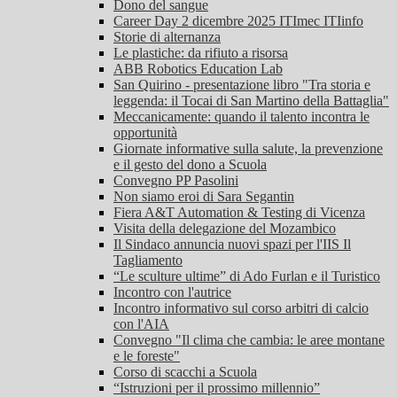
Dono del sangue
Career Day 2 dicembre 2025 ITImec ITIinfo
Storie di alternanza
Le plastiche: da rifiuto a risorsa
ABB Robotics Education Lab
San Quirino - presentazione libro "Tra storia e
leggenda: il Tocai di San Martino della Battaglia"
Meccanicamente: quando il talento incontra le
opportunità
Giornate informative sulla salute, la prevenzione
e il gesto del dono a Scuola
Convegno PP Pasolini
Non siamo eroi di Sara Segantin
Fiera A&T Automation & Testing di Vicenza
Visita della delegazione del Mozambico
Il Sindaco annuncia nuovi spazi per l'IIS Il
Tagliamento
“Le sculture ultime” di Ado Furlan e il Turistico
Incontro con l'autrice
Incontro informativo sul corso arbitri di calcio
con l'AIA
Convegno "Il clima che cambia: le aree montane
e le foreste"
Corso di scacchi a Scuola
“Istruzioni per il prossimo millennio”