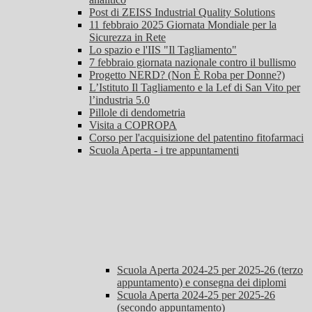
Post di ZEISS Industrial Quality Solutions
11 febbraio 2025 Giornata Mondiale per la
Sicurezza in Rete
Lo spazio e l'IIS "Il Tagliamento"
7 febbraio giornata nazionale contro il bullismo
Progetto NERD? (Non È Roba per Donne?)
L’Istituto Il Tagliamento e la Lef di San Vito per
l’industria 5.0
Pillole di dendometria
Visita a COPROPA
Corso per l'acquisizione del patentino fitofarmaci
Scuola Aperta - i tre appuntamenti
Scuola Aperta 2024-25 per 2025-26 (terzo
appuntamento) e consegna dei diplomi
Scuola Aperta 2024-25 per 2025-26
(secondo appuntamento)