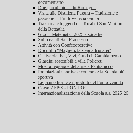
documentario
Due giorni intensi in Romagna
Visita alla Distilleria Pagura – Tradizione e
passione in Friuli Venezia Giulia
Tra storia e leggenda: il Tocai di San Martino
della Battaglia
Giochi Matematici 2025 a squadre
Sui passi di San Francesco
Attività con Confcooperative
Docufilm “Magredi: la steppa friulana”
Chatverde: Fai, Vivi, Guida il Cambiamento
Giardini sostenibili a villa Policreti
Mostra regionale della mela Pantianicco
Premiazioni sportive e concorso: la Scuola più
sportiva
Le piante fiorite e i prodotti del Punto vendita
Corso ZEISS - PON POC
Internazionalizzazione della Scuola a.s. 2025-26