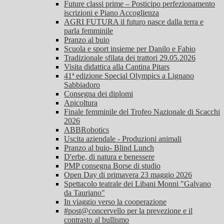
Future classi prime – Posticipo perfezionamento
iscrizioni e Piano Accoglienza
AGRI FUTURA il futuro nasce dalla terra e
parla femminile
Pranzo al buio
Scuola e sport insieme per Danilo e Fabio
Tradizionale sfilata dei trattori 29.05.2026
Visita didattica alla Cantina Pitars
41ª edizione Special Olympics a Lignano
Sabbiadoro
Consegna dei diplomi
Apicoltura
Finale femminile del Trofeo Nazionale di Scacchi
2026
ABBRobotics
Uscita aziendale - Produzioni animali
Pranzo al buio- Blind Lunch
D'erbe, di natura e benessere
PMP consegna Borse di studio
Open Day di primavera 23 maggio 2026
Spettacolo teatrale dei Libani Monni "Galvano
da Tauriano"
In viaggio verso la cooperazione
#post@concervello per la prevezione e il
contrasto al bullismo