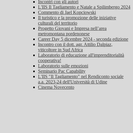
Incontri con gli autori
L'IIS Il Tagliamento e Natale a Spilimbergo 2024
Commento di Jael Kopciowski
Il turistico e la promozione delle iniziative
culturali del territorio
Progetto Giovani e Impresa nell’area
metromontana pordenonese
Career Day 5 dicembre 2024 - seconda edizione
Incontro con il dott. agr. Attilio Dalpiaz,
viticoltore in Sud Africa
Laboratorio di educazione all'imprenditorialità
cooperativa!
Laboratorio sulle emozioni
Seminario Pac Capability
L'IIS "Il Tagliamento" nel Rendiconto sociale
a.a. 2023-24 dell'Università di Udine
Cinema Novecento