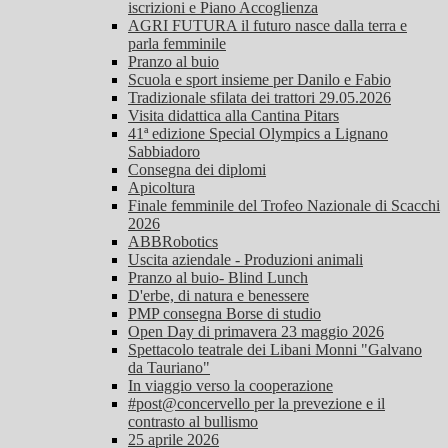
iscrizioni e Piano Accoglienza
AGRI FUTURA il futuro nasce dalla terra e
parla femminile
Pranzo al buio
Scuola e sport insieme per Danilo e Fabio
Tradizionale sfilata dei trattori 29.05.2026
Visita didattica alla Cantina Pitars
41ª edizione Special Olympics a Lignano
Sabbiadoro
Consegna dei diplomi
Apicoltura
Finale femminile del Trofeo Nazionale di Scacchi
2026
ABBRobotics
Uscita aziendale - Produzioni animali
Pranzo al buio- Blind Lunch
D'erbe, di natura e benessere
PMP consegna Borse di studio
Open Day di primavera 23 maggio 2026
Spettacolo teatrale dei Libani Monni "Galvano
da Tauriano"
In viaggio verso la cooperazione
#post@concervello per la prevezione e il
contrasto al bullismo
25 aprile 2026