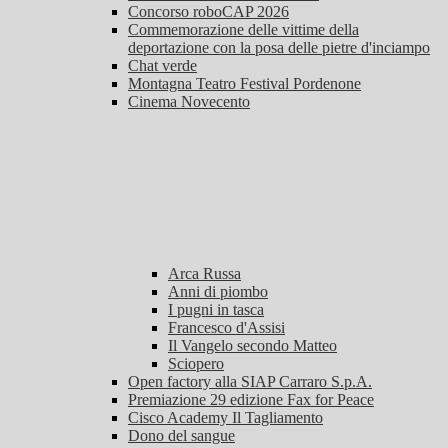
Concorso roboCAP 2026
Commemorazione delle vittime della
deportazione con la posa delle pietre d'inciampo
Chat verde
Montagna Teatro Festival Pordenone
Cinema Novecento
Arca Russa
Anni di piombo
I pugni in tasca
Francesco d'Assisi
Il Vangelo secondo Matteo
Sciopero
Open factory alla SIAP Carraro S.p.A.
Premiazione 29 edizione Fax for Peace
Cisco Academy Il Tagliamento
Dono del sangue