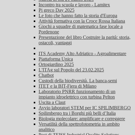
Incontro tra scuola e lavoro - Lamitex
Pi greco Day 2025
Le foto che hanno fatto la storia d'Europa
Attività formativa con la Croce Rossa Italiana
Giochi a squadre di matematica fase locale a
Pordenone
Presentazione del libro Costruire la parità: storia,
ostacoli, vantaggi
ITS Academy Alto Adriatico - Agroalimentare
Piattaforma Unica
Ortogiardino 2025
L'ITAg sul Popolo del 23.02.2025
Chatbot
Custodi della biodiversità. La banca-semi
ITET e la BIT-Fiera di Milano
Laboratorio PNRR funzionamento di un
impianto idroelettrico con turbina Pelton
Uscita a Claut
Avvio laboratori STEM per IC SPILIMBERGO
Spilimbergo tra i Borghi più belli d’Italia
Biologia molecolare: amplificare e correggere
Versatilità della spettrofotometria in ambito
analitico
Post di ZEISS Industrial Quality Solutions