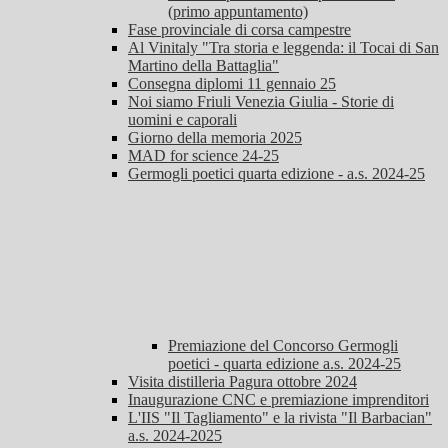
(primo appuntamento)
Fase provinciale di corsa campestre
Al Vinitaly "Tra storia e leggenda: il Tocai di San
Martino della Battaglia"
Consegna diplomi 11 gennaio 25
Noi siamo Friuli Venezia Giulia - Storie di
uomini e caporali
Giorno della memoria 2025
MAD for science 24-25
Germogli poetici quarta edizione - a.s. 2024-25
Premiazione del Concorso Germogli
poetici - quarta edizione a.s. 2024-25
Visita distilleria Pagura ottobre 2024
Inaugurazione CNC e premiazione imprenditori
L'IIS "Il Tagliamento" e la rivista "Il Barbacian"
a.s. 2024-2025