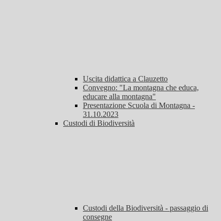
Uscita didattica a Clauzetto
Convegno: "La montagna che educa,
educare alla montagna"
Presentazione Scuola di Montagna -
31.10.2023
Custodi di Biodiversità
Custodi della Biodiversità - passaggio di
consegne