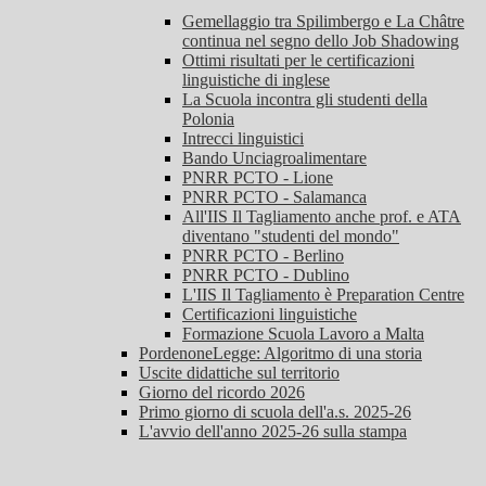
Gemellaggio tra Spilimbergo e La Châtre
continua nel segno dello Job Shadowing
Ottimi risultati per le certificazioni
linguistiche di inglese
La Scuola incontra gli studenti della
Polonia
Intrecci linguistici
Bando Unciagroalimentare
PNRR PCTO - Lione
PNRR PCTO - Salamanca
All'IIS Il Tagliamento anche prof. e ATA
diventano "studenti del mondo"
PNRR PCTO - Berlino
PNRR PCTO - Dublino
L'IIS Il Tagliamento è Preparation Centre
Certificazioni linguistiche
Formazione Scuola Lavoro a Malta
PordenoneLegge: Algoritmo di una storia
Uscite didattiche sul territorio
Giorno del ricordo 2026
Primo giorno di scuola dell'a.s. 2025-26
L'avvio dell'anno 2025-26 sulla stampa