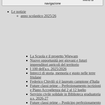
navigazione
Le notizie
anno scolastico 2025/26
La Scuola e il progetto Wigwam
Nuove opportunità per giovani e futuri
imprenditori agricoli del territorio
I 100 dell'a.s. 2025/2026
Intrecci di storia, memoria e gusto nelle terre
friulane
Federico Chivilò si è laureato campione d'Italia
Future classi prime – Perfezionamento iscrizioni
e Piano Accoglienza dal 2 al 12 luglio
Servizio civile solidale in Biblioteca graduatoria
a.s. 2026-27
Future classi prime – Posticipo perfezionamento