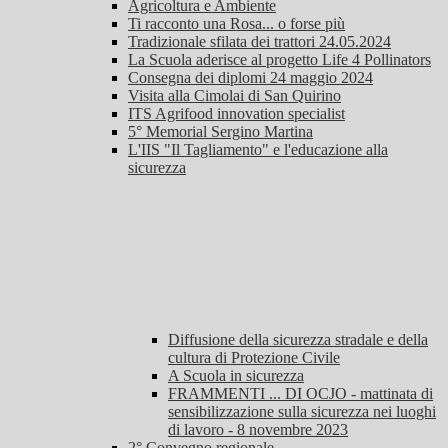
Agricoltura e Ambiente
Ti racconto una Rosa... o forse più
Tradizionale sfilata dei trattori 24.05.2024
La Scuola aderisce al progetto Life 4 Pollinators
Consegna dei diplomi 24 maggio 2024
Visita alla Cimolai di San Quirino
ITS Agrifood innovation specialist
5° Memorial Sergino Martina
L'IIS "Il Tagliamento" e l'educazione alla
sicurezza
Diffusione della sicurezza stradale e della
cultura di Protezione Civile
A Scuola in sicurezza
FRAMMENTI ... DI OCJO - mattinata di
sensibilizzazione sulla sicurezza nei luoghi
di lavoro - 8 novembre 2023
2° Convegno regionale