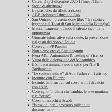
Career Day 2 dicembre 2025 ITImec ITIinfo
Storie di alternanza
Le plastiche: da rifiuto a risorsa
ABB Robotics Education Lab
San Quirino - presentazione libro "Tra storia e
leggenda: il Tocai di San Martino della Battaglia"
Meccanicamente: quando il talento incontra le
opportunità
Giornate informative sulla salute, la prevenzione
e il gesto del dono a Scuola
Convegno PP Pasolini
Non siamo eroi di Sara Segantin
Fiera A&T Automation & Testing di Vicenza
Visita della delegazione del Mozambico
Il Sindaco annuncia nuovi spazi per l'IIS Il
Tagliamento
“Le sculture ultime” di Ado Furlan e il Turistico
Incontro con l'autrice
Incontro informativo sul corso arbitri di calcio
con l'AIA
Convegno "Il clima che cambia: le aree montane
e le foreste"
Corso di scacchi a Scuola
“Istruzioni per il prossimo millennio”
documentario