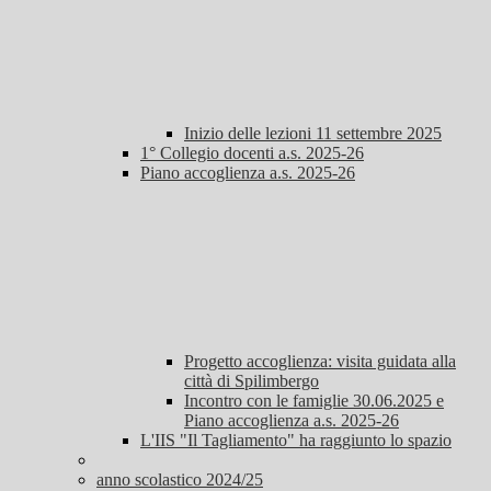
Inizio delle lezioni 11 settembre 2025
1° Collegio docenti a.s. 2025-26
Piano accoglienza a.s. 2025-26
Progetto accoglienza: visita guidata alla
città di Spilimbergo
Incontro con le famiglie 30.06.2025 e
Piano accoglienza a.s. 2025-26
L'IIS "Il Tagliamento" ha raggiunto lo spazio
anno scolastico 2024/25