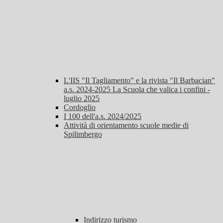
L'IIS "Il Tagliamento" e la rivista "Il Barbacian"
a.s. 2024-2025 La Scuola che valica i confini -
luglio 2025
Cordoglio
I 100 dell'a.s. 2024/2025
Attività di orientamento scuole medie di
Spilimbergo
Indirizzo turismo