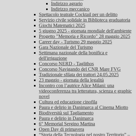
Indirizzo agrario
Indirizzo meccanico
Spettacolo teatrale Cocktail per un delitto
Servizio civile solidale in Biblioteca graduatoria
Giochi Matematici 2025
5 giugno 2025 - giornata mondiale dell'ambiente
Progetto "Memoria e Ricordo" 28 maggio 2025
Career day - Turismo 29 maggio 2025
Gara Nazionale del Turismo
Settimana nazionale della bonifica e
dell'irrigazione
Concorso NERD - Taglithos
Concorso Navigando del CNR Mare FVG
Tradizionale sfilata dei trattori 24.05.2025
23 maggio - giornata della legalità
Incontro con l’autrice Alice Milani: una
videoconferenza tra letteratura, scienza e graphic
novel
Cultura ed educazione cinofila
Paura e delirio in Danimarca al Cinema Miotto
Biodiversità sul Tagliamento
Paura e delirio in Danimarca
6° Memorial Sergino Martina
Open Day di primavera
“Storia della Tecnologia nel nostro Territorio” –