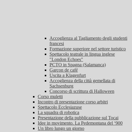
Accoglienza al Tagliamento degli studenti
francesi
Formazione superiore nel settore turistico
Spettacolo teatrale in lingua inglese
"London Echoes"
PCTO in Spagna (Salamanca)
Garçon de café
Uscita a Klagenfurt
Accoglienza della città gemellata di
Sachsenburg
Concorso di scrittura di Halloween
Corso muletti
Incontro di presentazione corso arbitri
Spettacolo Ecclesiazuse
La squadra di robotica
Presentazione della pubblicazione sul Tocai
Idee in movimento. La Pedemontana del ‘900
Un libro lungo un giorno