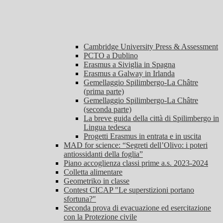
Cambridge University Press & Assessment
PCTO a Dublino
Erasmus a Siviglia in Spagna
Erasmus a Galway in Irlanda
Gemellaggio Spilimbergo-La Châtre
(prima parte)
Gemellaggio Spilimbergo-La Châtre
(seconda parte)
La breve guida della città di Spilimbergo in
Lingua tedesca
Progetti Erasmus in entrata e in uscita
MAD for science: “Segreti dell’Olivo: i poteri
antiossidanti della foglia”
Piano accoglienza classi prime a.s. 2023-2024
Colletta alimentare
Geometriko in classe
Contest CICAP "Le superstizioni portano
sfortuna?"
Seconda prova di evacuazione ed esercitazione
con la Protezione civile