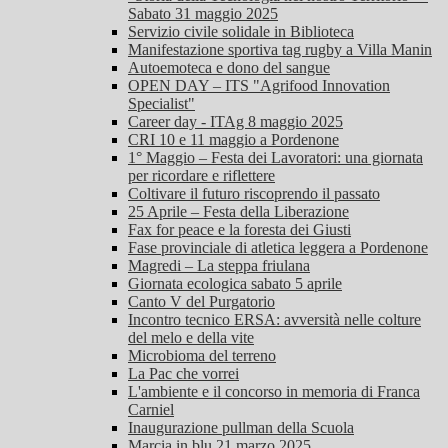
Sabato 31 maggio 2025
Servizio civile solidale in Biblioteca
Manifestazione sportiva tag rugby a Villa Manin
Autoemoteca e dono del sangue
OPEN DAY – ITS "Agrifood Innovation
Specialist"
Career day - ITAg 8 maggio 2025
CRI 10 e 11 maggio a Pordenone
1° Maggio – Festa dei Lavoratori: una giornata
per ricordare e riflettere
Coltivare il futuro riscoprendo il passato
25 Aprile – Festa della Liberazione
Fax for peace e la foresta dei Giusti
Fase provinciale di atletica leggera a Pordenone
Magredi – La steppa friulana
Giornata ecologica sabato 5 aprile
Canto V del Purgatorio
Incontro tecnico ERSA: avversità nelle colture
del melo e della vite
Microbioma del terreno
La Pac che vorrei
L'ambiente e il concorso in memoria di Franca
Carniel
Inaugurazione pullman della Scuola
Marcia in blu 21 marzo 2025