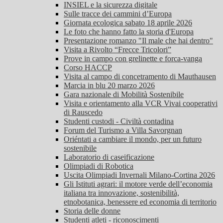
INSIEL e la sicurezza digitale
Sulle tracce dei cammini d’Europa
Giornata ecologica sabato 18 aprile 2026
Le foto che hanno fatto la storia d'Europa
Presentazione romanzo "Il male che hai dentro"
Visita a Rivolto “Frecce Tricolori”
Prove in campo con grelinette e forca-vanga
Corso HACCP
Visita al campo di concetramento di Mauthausen
Marcia in blu 20 marzo 2026
Gara nazionale di Mobilità Sostenibile
Visita e orientamento alla VCR Vivai cooperativi
di Rauscedo
Studenti custodi - Civiltà contadina
Forum del Turismo a Villa Savorgnan
Oriéntati a cambiare il mondo, per un futuro
sostenibile
Laboratorio di caseificazione
Olimpiadi di Robotica
Uscita Olimpiadi Invernali Milano-Cortina 2026
Gli Istituti agrari: il motore verde dell’economia
italiana tra innovazione, sostenibilità,
etnobotanica, benessere ed economia di territorio
Storia delle donne
Studenti atleti - riconoscimenti