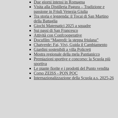
Due giorni intensi in Romagna
Visita alla Distilleria Pagura – Tradizione e
passione in Friuli Venezia Giulia
Tra storia e leggenda: il Tocai di San Martino
della Battaglia
Giochi Matematici 2025 a squadre
Sui passi di San Francesco
Attività con Confcooperative
Docufilm “Magredi: la steppa friulana”
Chatverde: Fai, Vivi, Guida il Cambiamento
Giardini sostenibili a villa Policreti
Mostra regionale della mela Pantianicco
Premiazioni sportive e concorso: la Scuola più
sportiva
Le piante fiorite e i prodotti del Punto vendita
Corso ZEISS - PON POC
Internazionalizzazione della Scuola a.s. 2025-26