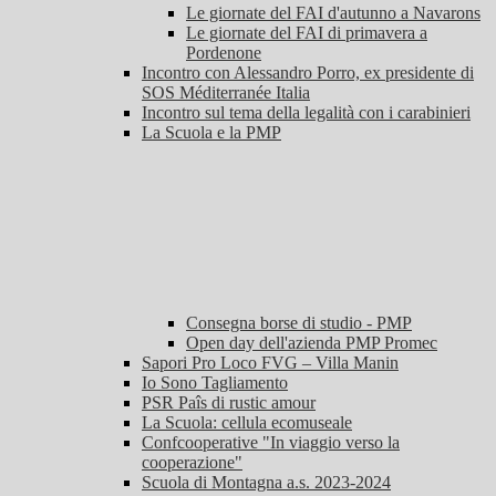
Le giornate del FAI d'autunno a Navarons
Le giornate del FAI di primavera a
Pordenone
Incontro con Alessandro Porro, ex presidente di
SOS Méditerranée Italia
Incontro sul tema della legalità con i carabinieri
La Scuola e la PMP
Consegna borse di studio - PMP
Open day dell'azienda PMP Promec
Sapori Pro Loco FVG – Villa Manin
Io Sono Tagliamento
PSR Paîs di rustic amour
La Scuola: cellula ecomuseale
Confcooperative "In viaggio verso la
cooperazione"
Scuola di Montagna a.s. 2023-2024