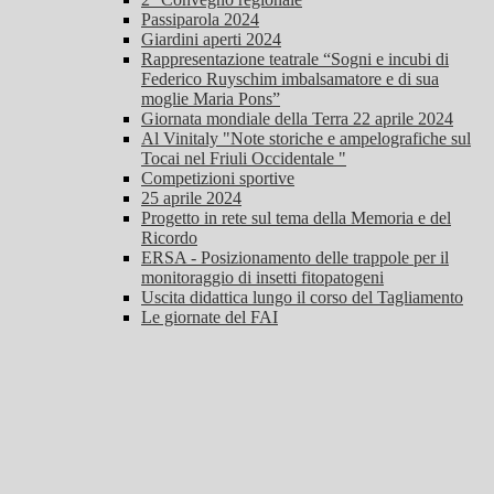
Passiparola 2024
Giardini aperti 2024
Rappresentazione teatrale “Sogni e incubi di
Federico Ruyschim imbalsamatore e di sua
moglie Maria Pons”
Giornata mondiale della Terra 22 aprile 2024
Al Vinitaly "Note storiche e ampelografiche sul
Tocai nel Friuli Occidentale "
Competizioni sportive
25 aprile 2024
Progetto in rete sul tema della Memoria e del
Ricordo
ERSA - Posizionamento delle trappole per il
monitoraggio di insetti fitopatogeni
Uscita didattica lungo il corso del Tagliamento
Le giornate del FAI