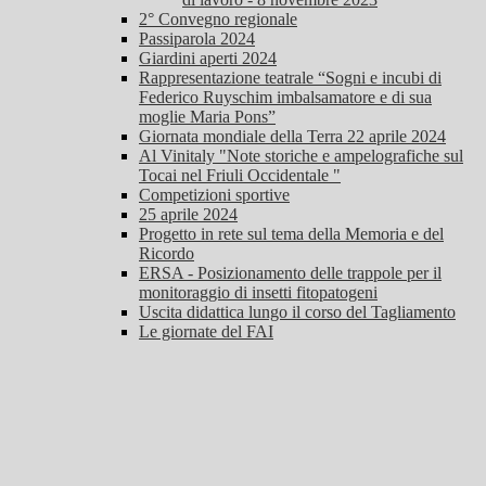
2° Convegno regionale
Passiparola 2024
Giardini aperti 2024
Rappresentazione teatrale “Sogni e incubi di
Federico Ruyschim imbalsamatore e di sua
moglie Maria Pons”
Giornata mondiale della Terra 22 aprile 2024
Al Vinitaly "Note storiche e ampelografiche sul
Tocai nel Friuli Occidentale "
Competizioni sportive
25 aprile 2024
Progetto in rete sul tema della Memoria e del
Ricordo
ERSA - Posizionamento delle trappole per il
monitoraggio di insetti fitopatogeni
Uscita didattica lungo il corso del Tagliamento
Le giornate del FAI