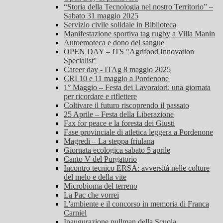
“Storia della Tecnologia nel nostro Territorio” –
Sabato 31 maggio 2025
Servizio civile solidale in Biblioteca
Manifestazione sportiva tag rugby a Villa Manin
Autoemoteca e dono del sangue
OPEN DAY – ITS "Agrifood Innovation
Specialist"
Career day - ITAg 8 maggio 2025
CRI 10 e 11 maggio a Pordenone
1° Maggio – Festa dei Lavoratori: una giornata
per ricordare e riflettere
Coltivare il futuro riscoprendo il passato
25 Aprile – Festa della Liberazione
Fax for peace e la foresta dei Giusti
Fase provinciale di atletica leggera a Pordenone
Magredi – La steppa friulana
Giornata ecologica sabato 5 aprile
Canto V del Purgatorio
Incontro tecnico ERSA: avversità nelle colture
del melo e della vite
Microbioma del terreno
La Pac che vorrei
L'ambiente e il concorso in memoria di Franca
Carniel
Inaugurazione pullman della Scuola