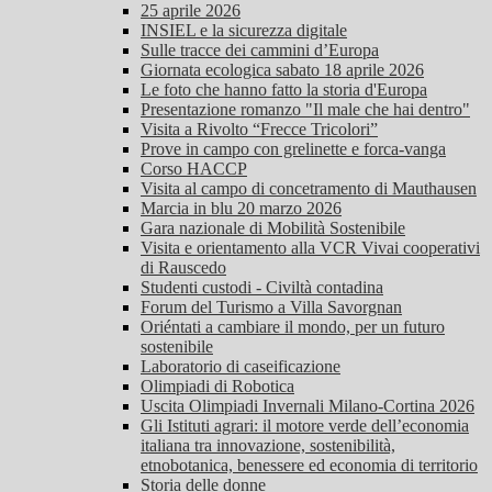
25 aprile 2026
INSIEL e la sicurezza digitale
Sulle tracce dei cammini d’Europa
Giornata ecologica sabato 18 aprile 2026
Le foto che hanno fatto la storia d'Europa
Presentazione romanzo "Il male che hai dentro"
Visita a Rivolto “Frecce Tricolori”
Prove in campo con grelinette e forca-vanga
Corso HACCP
Visita al campo di concetramento di Mauthausen
Marcia in blu 20 marzo 2026
Gara nazionale di Mobilità Sostenibile
Visita e orientamento alla VCR Vivai cooperativi
di Rauscedo
Studenti custodi - Civiltà contadina
Forum del Turismo a Villa Savorgnan
Oriéntati a cambiare il mondo, per un futuro
sostenibile
Laboratorio di caseificazione
Olimpiadi di Robotica
Uscita Olimpiadi Invernali Milano-Cortina 2026
Gli Istituti agrari: il motore verde dell’economia
italiana tra innovazione, sostenibilità,
etnobotanica, benessere ed economia di territorio
Storia delle donne