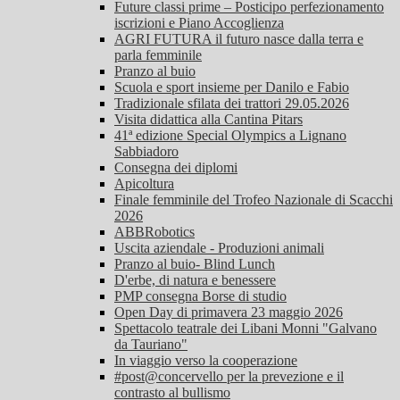
Future classi prime – Posticipo perfezionamento
iscrizioni e Piano Accoglienza
AGRI FUTURA il futuro nasce dalla terra e
parla femminile
Pranzo al buio
Scuola e sport insieme per Danilo e Fabio
Tradizionale sfilata dei trattori 29.05.2026
Visita didattica alla Cantina Pitars
41ª edizione Special Olympics a Lignano
Sabbiadoro
Consegna dei diplomi
Apicoltura
Finale femminile del Trofeo Nazionale di Scacchi
2026
ABBRobotics
Uscita aziendale - Produzioni animali
Pranzo al buio- Blind Lunch
D'erbe, di natura e benessere
PMP consegna Borse di studio
Open Day di primavera 23 maggio 2026
Spettacolo teatrale dei Libani Monni "Galvano
da Tauriano"
In viaggio verso la cooperazione
#post@concervello per la prevezione e il
contrasto al bullismo