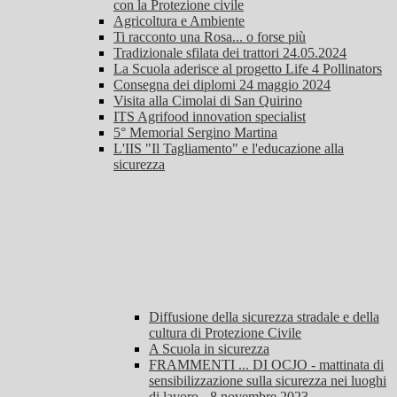
con la Protezione civile
Agricoltura e Ambiente
Ti racconto una Rosa... o forse più
Tradizionale sfilata dei trattori 24.05.2024
La Scuola aderisce al progetto Life 4 Pollinators
Consegna dei diplomi 24 maggio 2024
Visita alla Cimolai di San Quirino
ITS Agrifood innovation specialist
5° Memorial Sergino Martina
L'IIS "Il Tagliamento" e l'educazione alla
sicurezza
Diffusione della sicurezza stradale e della
cultura di Protezione Civile
A Scuola in sicurezza
FRAMMENTI ... DI OCJO - mattinata di
sensibilizzazione sulla sicurezza nei luoghi
di lavoro - 8 novembre 2023