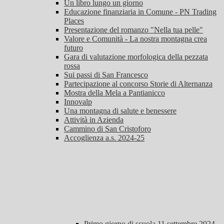
Un libro lungo un giorno
Educazione finanziaria in Comune - PN Trading
Places
Presentazione del romanzo "Nella tua pelle"
Valore e Comunità - La nostra montagna crea
futuro
Gara di valutazione morfologica della pezzata
rossa
Sui passi di San Francesco
Partecipazione al concorso Storie di Alternanza
Mostra della Mela a Pantianicco
Innovalp
Una montagna di salute e benessere
Attività in Azienda
Cammino di San Cristoforo
Accoglienza a.s. 2024-25
Primo giorno di scuola 11 settembre 2024