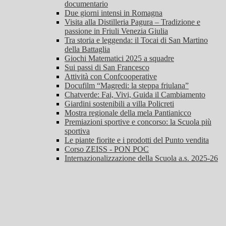
documentario
Due giorni intensi in Romagna
Visita alla Distilleria Pagura – Tradizione e
passione in Friuli Venezia Giulia
Tra storia e leggenda: il Tocai di San Martino
della Battaglia
Giochi Matematici 2025 a squadre
Sui passi di San Francesco
Attività con Confcooperative
Docufilm “Magredi: la steppa friulana”
Chatverde: Fai, Vivi, Guida il Cambiamento
Giardini sostenibili a villa Policreti
Mostra regionale della mela Pantianicco
Premiazioni sportive e concorso: la Scuola più
sportiva
Le piante fiorite e i prodotti del Punto vendita
Corso ZEISS - PON POC
Internazionalizzazione della Scuola a.s. 2025-26