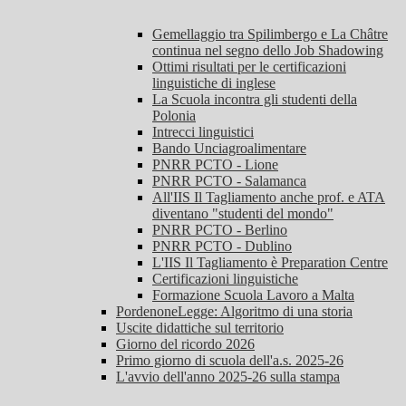
Gemellaggio tra Spilimbergo e La Châtre
continua nel segno dello Job Shadowing
Ottimi risultati per le certificazioni
linguistiche di inglese
La Scuola incontra gli studenti della
Polonia
Intrecci linguistici
Bando Unciagroalimentare
PNRR PCTO - Lione
PNRR PCTO - Salamanca
All'IIS Il Tagliamento anche prof. e ATA
diventano "studenti del mondo"
PNRR PCTO - Berlino
PNRR PCTO - Dublino
L'IIS Il Tagliamento è Preparation Centre
Certificazioni linguistiche
Formazione Scuola Lavoro a Malta
PordenoneLegge: Algoritmo di una storia
Uscite didattiche sul territorio
Giorno del ricordo 2026
Primo giorno di scuola dell'a.s. 2025-26
L'avvio dell'anno 2025-26 sulla stampa