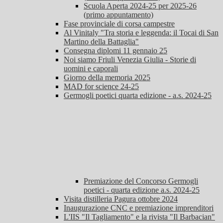
Scuola Aperta 2024-25 per 2025-26
(primo appuntamento)
Fase provinciale di corsa campestre
Al Vinitaly "Tra storia e leggenda: il Tocai di San
Martino della Battaglia"
Consegna diplomi 11 gennaio 25
Noi siamo Friuli Venezia Giulia - Storie di
uomini e caporali
Giorno della memoria 2025
MAD for science 24-25
Germogli poetici quarta edizione - a.s. 2024-25
Premiazione del Concorso Germogli
poetici - quarta edizione a.s. 2024-25
Visita distilleria Pagura ottobre 2024
Inaugurazione CNC e premiazione imprenditori
L'IIS "Il Tagliamento" e la rivista "Il Barbacian"