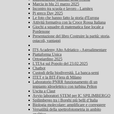
Marcia in blu 21 marzo 2025
Incontro tra scuola e lavoro - Lamitex
Pi greco Day 2025
Le foto che hanno fatto la storia d'Europa
Attività formativa con la Croce Rossa Italiana
Giochi a squadre di matematica fase locale a
Pordenone
Presentazione del libro Costruire la parità: storia,
ostacoli, vantaggi
ITS Academy Alto Adriatico - Agroalimentare
Piattaforma Unica
Ortogiardino 2025
L'ITAg sul Popolo del 23.02.2025
Chatbot
Custodi della biodiversità. La banca-semi
ITET e la BIT-Fiera di Milano
Laboratorio PNRR funzionamento di un
impianto idroelettrico con turbina Pelton
Uscita a Claut
Avvio laboratori STEM per IC SPILIMBERGO
Spilimbergo tra i Borghi più belli d’Italia
Biologia molecolare: amplificare e correggere
Versatilità della spettrofotometria in ambito
analitico