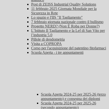
Post di ZEISS Industrial Quality Solutions
11 febbraio 2025 Giornata Mondiale per la
Sicurezza in Rete
Lo spazio e l'IIS "Il Tagliamento"
7 febbraio giornata nazionale contro il bullismo
Progetto NERD? (Non È Roba per Donne?)
L’Istituto Il Tagliamento e la Lef di San Vito per
l’industria 5.0
Pillole di dendometria
Visita a COPROPA
Corso per l'acquisizione del patentino fitofarmaci
Scuola Aperta - i tre appuntamenti
Scuola Aperta 2024-25 per 2025-26 (terzo
appuntamento) e consegna dei diplomi
Scuola Aperta 2024-25 per 2025-26
(secondo appuntamento)