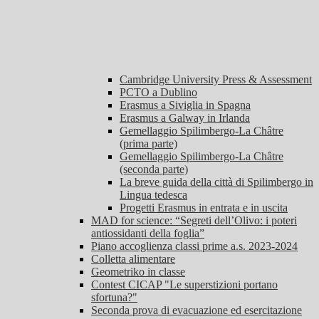
Cambridge University Press & Assessment
PCTO a Dublino
Erasmus a Siviglia in Spagna
Erasmus a Galway in Irlanda
Gemellaggio Spilimbergo-La Châtre
(prima parte)
Gemellaggio Spilimbergo-La Châtre
(seconda parte)
La breve guida della città di Spilimbergo in
Lingua tedesca
Progetti Erasmus in entrata e in uscita
MAD for science: “Segreti dell’Olivo: i poteri
antiossidanti della foglia”
Piano accoglienza classi prime a.s. 2023-2024
Colletta alimentare
Geometriko in classe
Contest CICAP "Le superstizioni portano
sfortuna?"
Seconda prova di evacuazione ed esercitazione