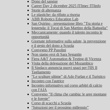
Dono del sangue
Career Day 2 dicembre 2025 ITImec ITIinfo
Storie di alternanza
Le plastiche: da rifiuto a risorsa
ABB Robotics Education Lab
San Quirino - presentazione libro "Tra storia e
leggenda: il Tocai di San Martino della Battaglia"
Meccanicamente: quando il talento incontra le
opportunità
Giornate informative sulla salute, la prevenzione
e il gesto del dono a Scuola
Convegno PP Pasolini
Non siamo eroi di Sara Segantin
Fiera A&T Automation & Testing di Vicenza
Visita della delegazione del Mozambico
Il Sindaco annuncia nuovi spazi per l'IIS Il
Tagliamento
“Le sculture ultime” di Ado Furlan e il Turistico
Incontro con l'autrice
Incontro informativo sul corso arbitri di calcio
con l'AIA
Convegno "Il clima che cambia: le aree montane
e le foreste"
Corso di scacchi a Scuola
“Istruzioni per il prossimo millennio”