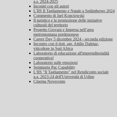
a.s. 2024-2025
Incontri con gli autori
L'IIS Il Tagliamento e Natale a Spilimbergo 2024
Commento di Jael Kopciowski
Il turistico e la promozione delle iniziative
culturali del territorio
Progetto Giovani e Impresa nell’area
metromontana pordenonese
Career Day 5 dicembre 2024 - seconda edizione
Incontro con il dott. agr. Attilio Dalpiaz,
viticoltore in Sud Africa
Laboratorio di educazione all'imprenditorialità
cooperativa!
Laboratorio sulle emozioni
Seminario Pac Capability
L'IIS "Il Tagliamento" nel Rendiconto sociale
a.a. 2023-24 dell'Università di Udine
Cinema Novecento