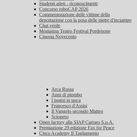
Studenti atleti - riconoscimenti
Concorso roboCAP 2026
Commemorazione delle vittime della
deportazione con la posa delle pietre d'inciampo
Chat verde
Montagna Teatro Festival Pordenone
Cinema Novecento
Arca Russa
Anni di piombo
I pugni in tasca
Francesco d'Assisi
Il Vangelo secondo Matteo
Sciopero
Open factory alla SIAP Carraro S.p.A.
Premiazione 29 edizione Fax for Peace
Cisco Academy Il Tagliamento