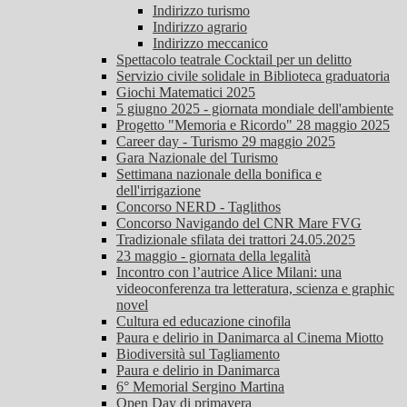
Indirizzo turismo
Indirizzo agrario
Indirizzo meccanico
Spettacolo teatrale Cocktail per un delitto
Servizio civile solidale in Biblioteca graduatoria
Giochi Matematici 2025
5 giugno 2025 - giornata mondiale dell'ambiente
Progetto "Memoria e Ricordo" 28 maggio 2025
Career day - Turismo 29 maggio 2025
Gara Nazionale del Turismo
Settimana nazionale della bonifica e
dell'irrigazione
Concorso NERD - Taglithos
Concorso Navigando del CNR Mare FVG
Tradizionale sfilata dei trattori 24.05.2025
23 maggio - giornata della legalità
Incontro con l’autrice Alice Milani: una
videoconferenza tra letteratura, scienza e graphic
novel
Cultura ed educazione cinofila
Paura e delirio in Danimarca al Cinema Miotto
Biodiversità sul Tagliamento
Paura e delirio in Danimarca
6° Memorial Sergino Martina
Open Day di primavera