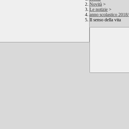
Novità
>
Le notizie
>
anno scolastico 2018
Il senso della vita