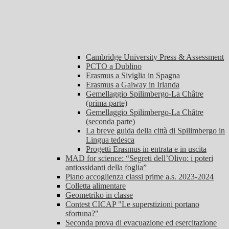
Cambridge University Press & Assessment
PCTO a Dublino
Erasmus a Siviglia in Spagna
Erasmus a Galway in Irlanda
Gemellaggio Spilimbergo-La Châtre
(prima parte)
Gemellaggio Spilimbergo-La Châtre
(seconda parte)
La breve guida della città di Spilimbergo in
Lingua tedesca
Progetti Erasmus in entrata e in uscita
MAD for science: “Segreti dell’Olivo: i poteri
antiossidanti della foglia”
Piano accoglienza classi prime a.s. 2023-2024
Colletta alimentare
Geometriko in classe
Contest CICAP "Le superstizioni portano
sfortuna?"
Seconda prova di evacuazione ed esercitazione