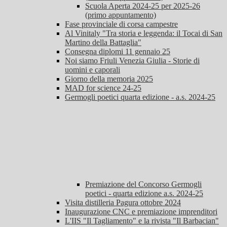
Scuola Aperta 2024-25 per 2025-26
(primo appuntamento)
Fase provinciale di corsa campestre
Al Vinitaly "Tra storia e leggenda: il Tocai di San
Martino della Battaglia"
Consegna diplomi 11 gennaio 25
Noi siamo Friuli Venezia Giulia - Storie di
uomini e caporali
Giorno della memoria 2025
MAD for science 24-25
Germogli poetici quarta edizione - a.s. 2024-25
Premiazione del Concorso Germogli
poetici - quarta edizione a.s. 2024-25
Visita distilleria Pagura ottobre 2024
Inaugurazione CNC e premiazione imprenditori
L'IIS "Il Tagliamento" e la rivista "Il Barbacian"