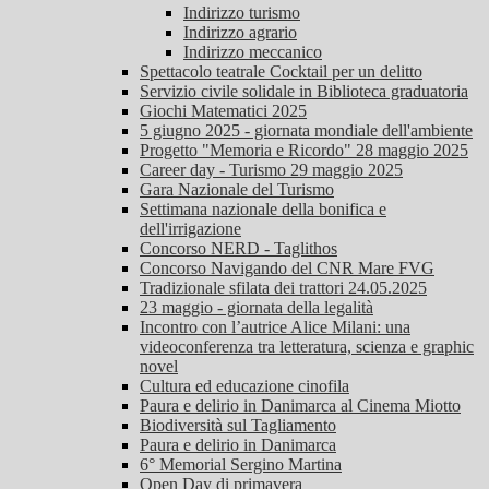
Indirizzo turismo
Indirizzo agrario
Indirizzo meccanico
Spettacolo teatrale Cocktail per un delitto
Servizio civile solidale in Biblioteca graduatoria
Giochi Matematici 2025
5 giugno 2025 - giornata mondiale dell'ambiente
Progetto "Memoria e Ricordo" 28 maggio 2025
Career day - Turismo 29 maggio 2025
Gara Nazionale del Turismo
Settimana nazionale della bonifica e
dell'irrigazione
Concorso NERD - Taglithos
Concorso Navigando del CNR Mare FVG
Tradizionale sfilata dei trattori 24.05.2025
23 maggio - giornata della legalità
Incontro con l’autrice Alice Milani: una
videoconferenza tra letteratura, scienza e graphic
novel
Cultura ed educazione cinofila
Paura e delirio in Danimarca al Cinema Miotto
Biodiversità sul Tagliamento
Paura e delirio in Danimarca
6° Memorial Sergino Martina
Open Day di primavera