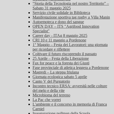
“Storia della Tecnologia nel nostro Territorio” –
Sabato 31 maggio 2025
Servizio civile solidale in Biblioteca
Manifestazione sportiva tag rugby a Villa Manin
Autoemoteca e dono del sangue
OPEN DAY – ITS "Agrifood Innovation
Specialist"
Career day - ITAg 8 maggio 2025
CRI 10 e 11 maggio a Pordenone
1° Maggio – Festa dei Lavoratori: una giornata
per ricordare e riflettere
Coltivare il futuro riscoprendo il passato
25 Aprile – Festa della Liberazione
Fax for peace e la foresta dei Giusti
Fase provinciale di atletica leggera a Pordenone
Magredi – La steppa friulana
Giornata ecologica sabato 5 aprile
Canto V del Purgatorio
Incontro tecnico ERSA: avversità nelle colture
del melo e della vite
Microbioma del terreno
La Pac che vorrei
L'ambiente e il concorso in memoria di Franca
Carniel
Inaugurazione pullman della Scuola