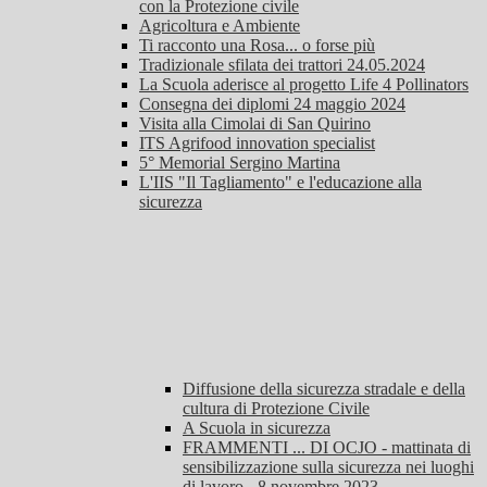
con la Protezione civile
Agricoltura e Ambiente
Ti racconto una Rosa... o forse più
Tradizionale sfilata dei trattori 24.05.2024
La Scuola aderisce al progetto Life 4 Pollinators
Consegna dei diplomi 24 maggio 2024
Visita alla Cimolai di San Quirino
ITS Agrifood innovation specialist
5° Memorial Sergino Martina
L'IIS "Il Tagliamento" e l'educazione alla
sicurezza
Diffusione della sicurezza stradale e della
cultura di Protezione Civile
A Scuola in sicurezza
FRAMMENTI ... DI OCJO - mattinata di
sensibilizzazione sulla sicurezza nei luoghi
di lavoro - 8 novembre 2023