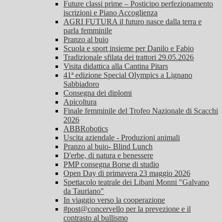
Future classi prime – Posticipo perfezionamento
iscrizioni e Piano Accoglienza
AGRI FUTURA il futuro nasce dalla terra e
parla femminile
Pranzo al buio
Scuola e sport insieme per Danilo e Fabio
Tradizionale sfilata dei trattori 29.05.2026
Visita didattica alla Cantina Pitars
41ª edizione Special Olympics a Lignano
Sabbiadoro
Consegna dei diplomi
Apicoltura
Finale femminile del Trofeo Nazionale di Scacchi
2026
ABBRobotics
Uscita aziendale - Produzioni animali
Pranzo al buio- Blind Lunch
D'erbe, di natura e benessere
PMP consegna Borse di studio
Open Day di primavera 23 maggio 2026
Spettacolo teatrale dei Libani Monni "Galvano
da Tauriano"
In viaggio verso la cooperazione
#post@concervello per la prevezione e il
contrasto al bullismo