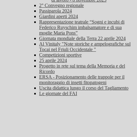
2° Convegno regionale
Passiparola 2024
Giardini aperti 2024
Rappresentazione teatrale “Sogni e incubi di
Federico Ruyschim imbalsamatore e di sua
moglie Maria Pons”
Giornata mondiale della Terra 22 aprile 2024
Al Vinitaly "Note storiche e ampelografiche sul
Tocai nel Friuli Occidentale "
Competizioni sportive
25 aprile 2024
Progetto in rete sul tema della Memoria e del
Ricordo
ERSA - Posizionamento delle trappole per il
monitoraggio di insetti fitopatogeni
Uscita didattica lungo il corso del Tagliamento
Le giornate del FAI