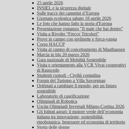
25 aprile 2026
INSIEL e la sicurezza digitale
Sulle tracce dei cammini d’Europa
Giornata ecologica sabato 18 aprile 2026
Le foto che hanno fatto la storia d'Europa
Presentazione romanzo "Il male che hai dentro"
Visita a Rivolto “Frecce Tricolori”
Prove in campo con grelinette e forca-vanga
Corso HACCP
Visita al campo di concetramento di Mauthausen
Marcia in blu 20 marzo 2026
Gara nazionale di Mobilità Sostenibile
Visita e orientamento alla VCR Vivai cooperativi
di Rauscedo
Studenti custodi - Civiltà contadina
Forum del Turismo a Villa Savorgnan
Oriéntati a cambiare il mondo, per un futuro
sostenibile
Laboratorio di caseificazione
Olimpiadi di Robotica
Uscita Olimpiadi Invernali Milano-Cortina 2026
Gli Istituti agrari: il motore verde dell’economia
italiana tra innovazione, sostenibilità,
etnobotanica, benessere ed economia di territorio
Storia delle donne