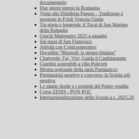
documentario
Due giorni intensi in Romagna
Visita alla Distilleria Pagura – Tradizione e
passione in Friuli Venezia Giulia
Tra storia e leggenda: il Tocai di San Martino
della Battaglia
Giochi Matematici 2025 a squadre
Sui passi di San Francesco
Attività con Confcooperative
Docufilm “Magredi: la steppa friulana”
Chatverde: Fai, Vivi, Guida il Cambiamento
Giardini sostenibili a villa Policreti
Mostra regionale della mela Pantianicco
Premiazioni sportive e concorso: la Scuola più
sportiva
Le piante fiorite e i prodotti del Punto vendita
Corso ZEISS - PON POC
Internazionalizzazione della Scuola a.s. 2025-26