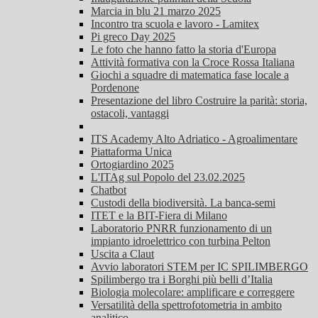
Marcia in blu 21 marzo 2025
Incontro tra scuola e lavoro - Lamitex
Pi greco Day 2025
Le foto che hanno fatto la storia d'Europa
Attività formativa con la Croce Rossa Italiana
Giochi a squadre di matematica fase locale a
Pordenone
Presentazione del libro Costruire la parità: storia,
ostacoli, vantaggi
ITS Academy Alto Adriatico - Agroalimentare
Piattaforma Unica
Ortogiardino 2025
L'ITAg sul Popolo del 23.02.2025
Chatbot
Custodi della biodiversità. La banca-semi
ITET e la BIT-Fiera di Milano
Laboratorio PNRR funzionamento di un
impianto idroelettrico con turbina Pelton
Uscita a Claut
Avvio laboratori STEM per IC SPILIMBERGO
Spilimbergo tra i Borghi più belli d’Italia
Biologia molecolare: amplificare e correggere
Versatilità della spettrofotometria in ambito
analitico