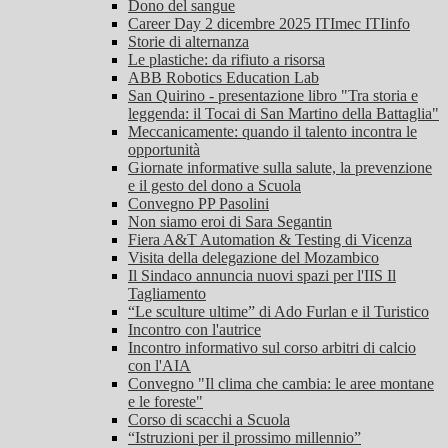
Dono del sangue
Career Day 2 dicembre 2025 ITImec ITIinfo
Storie di alternanza
Le plastiche: da rifiuto a risorsa
ABB Robotics Education Lab
San Quirino - presentazione libro "Tra storia e
leggenda: il Tocai di San Martino della Battaglia"
Meccanicamente: quando il talento incontra le
opportunità
Giornate informative sulla salute, la prevenzione
e il gesto del dono a Scuola
Convegno PP Pasolini
Non siamo eroi di Sara Segantin
Fiera A&T Automation & Testing di Vicenza
Visita della delegazione del Mozambico
Il Sindaco annuncia nuovi spazi per l'IIS Il
Tagliamento
“Le sculture ultime” di Ado Furlan e il Turistico
Incontro con l'autrice
Incontro informativo sul corso arbitri di calcio
con l'AIA
Convegno "Il clima che cambia: le aree montane
e le foreste"
Corso di scacchi a Scuola
“Istruzioni per il prossimo millennio”