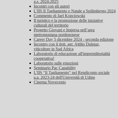
a.s. 2024-2025
Incontri con gli autori
L'IIS Il Tagliamento e Natale a Spilimbergo 2024
Commento di Jael Kopciowski
Il turistico e la promozione delle iniziative
culturali del territorio
Progetto Giovani e Impresa nell’area
metromontana pordenonese
Career Day 5 dicembre 2024 - seconda edizione
Incontro con il dott. agr. Attilio Dalpiaz,
viticoltore in Sud Africa
Laboratorio di educazione all'imprenditorialità
cooperativa!
Laboratorio sulle emozioni
Seminario Pac Capability
L'IIS "Il Tagliamento" nel Rendiconto sociale
a.a. 2023-24 dell'Università di Udine
Cinema Novecento