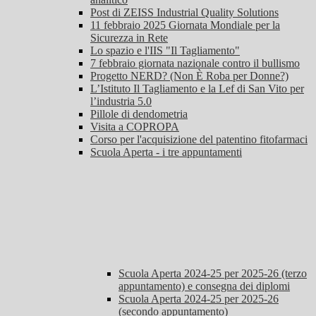
Post di ZEISS Industrial Quality Solutions
11 febbraio 2025 Giornata Mondiale per la
Sicurezza in Rete
Lo spazio e l'IIS "Il Tagliamento"
7 febbraio giornata nazionale contro il bullismo
Progetto NERD? (Non È Roba per Donne?)
L’Istituto Il Tagliamento e la Lef di San Vito per
l’industria 5.0
Pillole di dendometria
Visita a COPROPA
Corso per l'acquisizione del patentino fitofarmaci
Scuola Aperta - i tre appuntamenti
Scuola Aperta 2024-25 per 2025-26 (terzo
appuntamento) e consegna dei diplomi
Scuola Aperta 2024-25 per 2025-26
(secondo appuntamento)