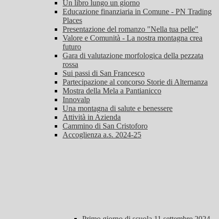
Un libro lungo un giorno
Educazione finanziaria in Comune - PN Trading
Places
Presentazione del romanzo "Nella tua pelle"
Valore e Comunità - La nostra montagna crea
futuro
Gara di valutazione morfologica della pezzata
rossa
Sui passi di San Francesco
Partecipazione al concorso Storie di Alternanza
Mostra della Mela a Pantianicco
Innovalp
Una montagna di salute e benessere
Attività in Azienda
Cammino di San Cristoforo
Accoglienza a.s. 2024-25
Primo giorno di scuola 11 settembre 2024