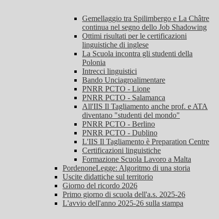
Gemellaggio tra Spilimbergo e La Châtre
continua nel segno dello Job Shadowing
Ottimi risultati per le certificazioni
linguistiche di inglese
La Scuola incontra gli studenti della
Polonia
Intrecci linguistici
Bando Unciagroalimentare
PNRR PCTO - Lione
PNRR PCTO - Salamanca
All'IIS Il Tagliamento anche prof. e ATA
diventano "studenti del mondo"
PNRR PCTO - Berlino
PNRR PCTO - Dublino
L'IIS Il Tagliamento è Preparation Centre
Certificazioni linguistiche
Formazione Scuola Lavoro a Malta
PordenoneLegge: Algoritmo di una storia
Uscite didattiche sul territorio
Giorno del ricordo 2026
Primo giorno di scuola dell'a.s. 2025-26
L'avvio dell'anno 2025-26 sulla stampa