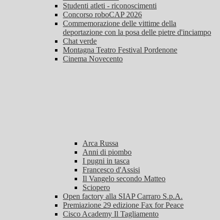
Studenti atleti - riconoscimenti
Concorso roboCAP 2026
Commemorazione delle vittime della
deportazione con la posa delle pietre d'inciampo
Chat verde
Montagna Teatro Festival Pordenone
Cinema Novecento
Arca Russa
Anni di piombo
I pugni in tasca
Francesco d'Assisi
Il Vangelo secondo Matteo
Sciopero
Open factory alla SIAP Carraro S.p.A.
Premiazione 29 edizione Fax for Peace
Cisco Academy Il Tagliamento