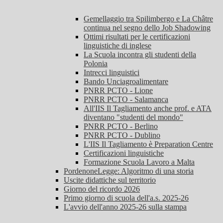
Gemellaggio tra Spilimbergo e La Châtre
continua nel segno dello Job Shadowing
Ottimi risultati per le certificazioni
linguistiche di inglese
La Scuola incontra gli studenti della
Polonia
Intrecci linguistici
Bando Unciagroalimentare
PNRR PCTO - Lione
PNRR PCTO - Salamanca
All'IIS Il Tagliamento anche prof. e ATA
diventano "studenti del mondo"
PNRR PCTO - Berlino
PNRR PCTO - Dublino
L'IIS Il Tagliamento è Preparation Centre
Certificazioni linguistiche
Formazione Scuola Lavoro a Malta
PordenoneLegge: Algoritmo di una storia
Uscite didattiche sul territorio
Giorno del ricordo 2026
Primo giorno di scuola dell'a.s. 2025-26
L'avvio dell'anno 2025-26 sulla stampa