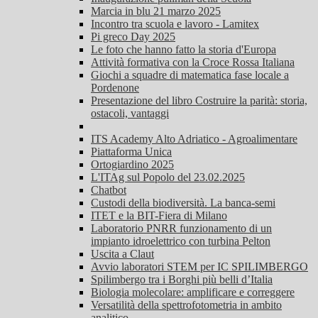
Marcia in blu 21 marzo 2025
Incontro tra scuola e lavoro - Lamitex
Pi greco Day 2025
Le foto che hanno fatto la storia d'Europa
Attività formativa con la Croce Rossa Italiana
Giochi a squadre di matematica fase locale a
Pordenone
Presentazione del libro Costruire la parità: storia,
ostacoli, vantaggi
ITS Academy Alto Adriatico - Agroalimentare
Piattaforma Unica
Ortogiardino 2025
L'ITAg sul Popolo del 23.02.2025
Chatbot
Custodi della biodiversità. La banca-semi
ITET e la BIT-Fiera di Milano
Laboratorio PNRR funzionamento di un
impianto idroelettrico con turbina Pelton
Uscita a Claut
Avvio laboratori STEM per IC SPILIMBERGO
Spilimbergo tra i Borghi più belli d’Italia
Biologia molecolare: amplificare e correggere
Versatilità della spettrofotometria in ambito
analitico