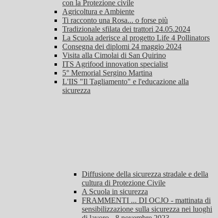
con la Protezione civile
Agricoltura e Ambiente
Ti racconto una Rosa... o forse più
Tradizionale sfilata dei trattori 24.05.2024
La Scuola aderisce al progetto Life 4 Pollinators
Consegna dei diplomi 24 maggio 2024
Visita alla Cimolai di San Quirino
ITS Agrifood innovation specialist
5° Memorial Sergino Martina
L'IIS "Il Tagliamento" e l'educazione alla
sicurezza
Diffusione della sicurezza stradale e della
cultura di Protezione Civile
A Scuola in sicurezza
FRAMMENTI ... DI OCJO - mattinata di
sensibilizzazione sulla sicurezza nei luoghi
di lavoro - 8 novembre 2023