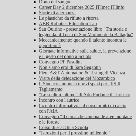
Dono del sangue
Career Day 2 dicembre 2025 ITImec ITIinfo
Storie di alternanza
Le plastiche: da rifiuto a risorsa
ABB Robotics Education Lab
San Quirino - presentazione libro "Tra storia e
leggenda: il Tocai di San Martino della Battaglia"
Meccanicamente: quando il talento incontra le
opportunità
Giornate informative sulla salute, la prevenzione
e il gesto del dono a Scuola
Convegno PP Pasolini
Non siamo eroi di Sara Segantin
Fiera A&T Automation & Testing di Vicenza
Visita della delegazione del Mozambico
Il Sindaco annuncia nuovi spazi per l'IIS Il
Tagliamento
“Le sculture ultime” di Ado Furlan e il Turistico
Incontro con l'autrice
Incontro informativo sul corso arbitri di calcio
con l'AIA
Convegno "Il clima che cambia: le aree montane
e le foreste"
Corso di scacchi a Scuola
“Istruzioni per il prossimo millennio”