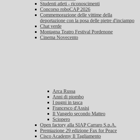
Studenti atleti - riconoscimenti
Concorso roboCAP 2026
Commemorazione delle vittime della
deportazione con la posa delle pietre d'inciampo
Chat verde
Montagna Teatro Festival Pordenone
Cinema Novecento
Arca Russa
Anni di piombo
I pugni in tasca
Francesco d'Assisi
Il Vangelo secondo Matteo
Sciopero
Open factory alla SIAP Carraro S.p.A.
Premiazione 29 edizione Fax for Peace
Cisco Academy Il Tagliamento