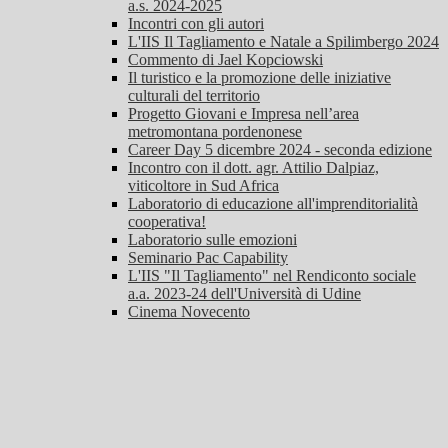
a.s. 2024-2025
Incontri con gli autori
L'IIS Il Tagliamento e Natale a Spilimbergo 2024
Commento di Jael Kopciowski
Il turistico e la promozione delle iniziative
culturali del territorio
Progetto Giovani e Impresa nell’area
metromontana pordenonese
Career Day 5 dicembre 2024 - seconda edizione
Incontro con il dott. agr. Attilio Dalpiaz,
viticoltore in Sud Africa
Laboratorio di educazione all'imprenditorialità
cooperativa!
Laboratorio sulle emozioni
Seminario Pac Capability
L'IIS "Il Tagliamento" nel Rendiconto sociale
a.a. 2023-24 dell'Università di Udine
Cinema Novecento