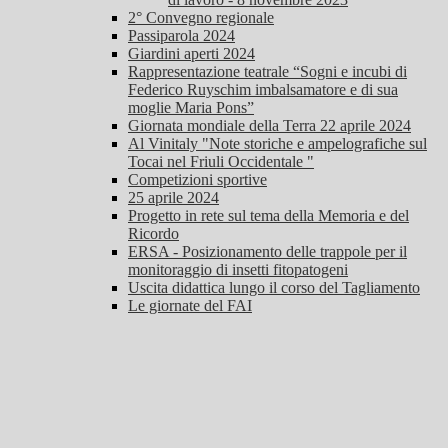
2° Convegno regionale
Passiparola 2024
Giardini aperti 2024
Rappresentazione teatrale “Sogni e incubi di
Federico Ruyschim imbalsamatore e di sua
moglie Maria Pons”
Giornata mondiale della Terra 22 aprile 2024
Al Vinitaly "Note storiche e ampelografiche sul
Tocai nel Friuli Occidentale "
Competizioni sportive
25 aprile 2024
Progetto in rete sul tema della Memoria e del
Ricordo
ERSA - Posizionamento delle trappole per il
monitoraggio di insetti fitopatogeni
Uscita didattica lungo il corso del Tagliamento
Le giornate del FAI