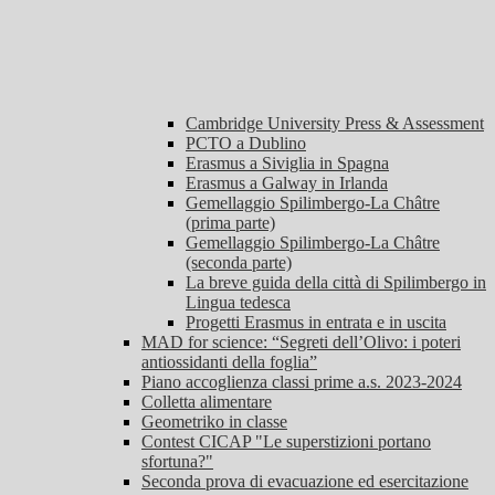
Cambridge University Press & Assessment
PCTO a Dublino
Erasmus a Siviglia in Spagna
Erasmus a Galway in Irlanda
Gemellaggio Spilimbergo-La Châtre
(prima parte)
Gemellaggio Spilimbergo-La Châtre
(seconda parte)
La breve guida della città di Spilimbergo in
Lingua tedesca
Progetti Erasmus in entrata e in uscita
MAD for science: “Segreti dell’Olivo: i poteri
antiossidanti della foglia”
Piano accoglienza classi prime a.s. 2023-2024
Colletta alimentare
Geometriko in classe
Contest CICAP "Le superstizioni portano
sfortuna?"
Seconda prova di evacuazione ed esercitazione