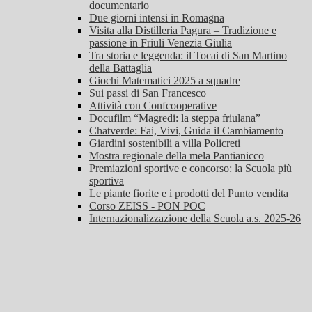
documentario
Due giorni intensi in Romagna
Visita alla Distilleria Pagura – Tradizione e
passione in Friuli Venezia Giulia
Tra storia e leggenda: il Tocai di San Martino
della Battaglia
Giochi Matematici 2025 a squadre
Sui passi di San Francesco
Attività con Confcooperative
Docufilm “Magredi: la steppa friulana”
Chatverde: Fai, Vivi, Guida il Cambiamento
Giardini sostenibili a villa Policreti
Mostra regionale della mela Pantianicco
Premiazioni sportive e concorso: la Scuola più
sportiva
Le piante fiorite e i prodotti del Punto vendita
Corso ZEISS - PON POC
Internazionalizzazione della Scuola a.s. 2025-26