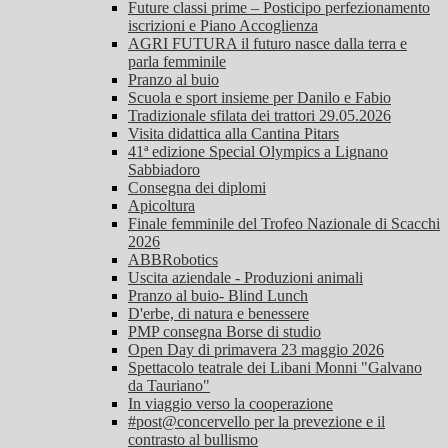
Future classi prime – Posticipo perfezionamento
iscrizioni e Piano Accoglienza
AGRI FUTURA il futuro nasce dalla terra e
parla femminile
Pranzo al buio
Scuola e sport insieme per Danilo e Fabio
Tradizionale sfilata dei trattori 29.05.2026
Visita didattica alla Cantina Pitars
41ª edizione Special Olympics a Lignano
Sabbiadoro
Consegna dei diplomi
Apicoltura
Finale femminile del Trofeo Nazionale di Scacchi
2026
ABBRobotics
Uscita aziendale - Produzioni animali
Pranzo al buio- Blind Lunch
D'erbe, di natura e benessere
PMP consegna Borse di studio
Open Day di primavera 23 maggio 2026
Spettacolo teatrale dei Libani Monni "Galvano
da Tauriano"
In viaggio verso la cooperazione
#post@concervello per la prevezione e il
contrasto al bullismo