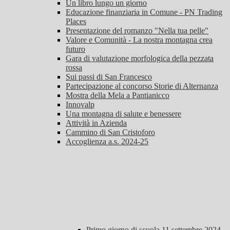
Un libro lungo un giorno
Educazione finanziaria in Comune - PN Trading
Places
Presentazione del romanzo "Nella tua pelle"
Valore e Comunità - La nostra montagna crea
futuro
Gara di valutazione morfologica della pezzata
rossa
Sui passi di San Francesco
Partecipazione al concorso Storie di Alternanza
Mostra della Mela a Pantianicco
Innovalp
Una montagna di salute e benessere
Attività in Azienda
Cammino di San Cristoforo
Accoglienza a.s. 2024-25
Primo giorno di scuola 11 settembre 2024