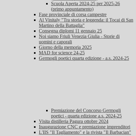
Scuola Aperta 2024-25 per 2025-26
(primo appuntamento)
Fase provinciale di corsa campestre
Al Vinitaly "Tra storia e leggenda: il Tocai di San
Martino della Battaglia"
Consegna diplomi 11 gennaio 25
Noi siamo Friuli Venezia Giulia - Storie di
uomini e caporali
Giorno della memoria 2025
MAD for science 24-25
Germogli poetici quarta edizione - a.s. 2024-25
Premiazione del Concorso Germogli
poetici - quarta edizione a.s. 2024-25
Visita distilleria Pagura ottobre 2024
Inaugurazione CNC e premiazione imprenditori
L'IIS "Il Tagliamento" e la rivista "Il Barbacian"