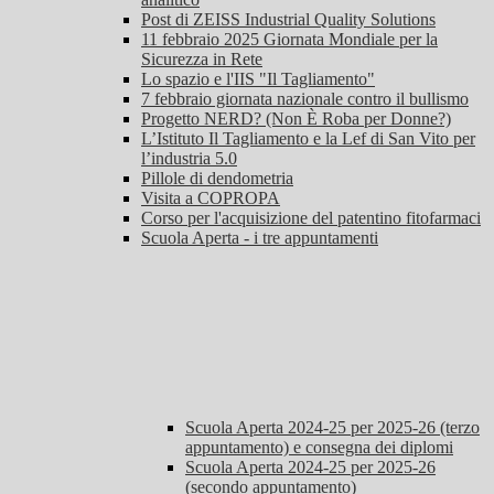
Post di ZEISS Industrial Quality Solutions
11 febbraio 2025 Giornata Mondiale per la
Sicurezza in Rete
Lo spazio e l'IIS "Il Tagliamento"
7 febbraio giornata nazionale contro il bullismo
Progetto NERD? (Non È Roba per Donne?)
L’Istituto Il Tagliamento e la Lef di San Vito per
l’industria 5.0
Pillole di dendometria
Visita a COPROPA
Corso per l'acquisizione del patentino fitofarmaci
Scuola Aperta - i tre appuntamenti
Scuola Aperta 2024-25 per 2025-26 (terzo
appuntamento) e consegna dei diplomi
Scuola Aperta 2024-25 per 2025-26
(secondo appuntamento)