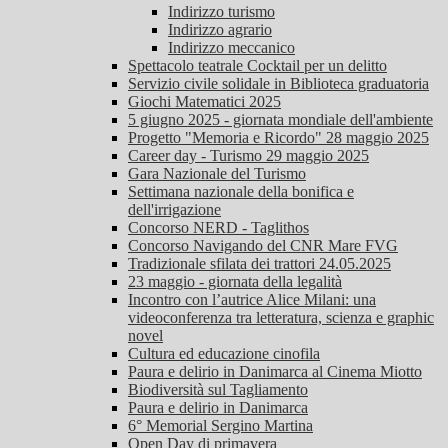
Indirizzo turismo
Indirizzo agrario
Indirizzo meccanico
Spettacolo teatrale Cocktail per un delitto
Servizio civile solidale in Biblioteca graduatoria
Giochi Matematici 2025
5 giugno 2025 - giornata mondiale dell'ambiente
Progetto "Memoria e Ricordo" 28 maggio 2025
Career day - Turismo 29 maggio 2025
Gara Nazionale del Turismo
Settimana nazionale della bonifica e
dell'irrigazione
Concorso NERD - Taglithos
Concorso Navigando del CNR Mare FVG
Tradizionale sfilata dei trattori 24.05.2025
23 maggio - giornata della legalità
Incontro con l’autrice Alice Milani: una
videoconferenza tra letteratura, scienza e graphic
novel
Cultura ed educazione cinofila
Paura e delirio in Danimarca al Cinema Miotto
Biodiversità sul Tagliamento
Paura e delirio in Danimarca
6° Memorial Sergino Martina
Open Day di primavera