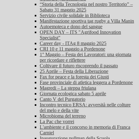
“Storia della Tecnologia nel nostro Territorio” –
Sabato 31 maggio 2025
Servizio civile solidale in Biblioteca
Manifestazione sportiva tag rugby a Villa Manin
Autoemoteca e dono del sangue
OPEN DAY – ITS "Agrifood Innovation
Specialist"
Career day - ITAg 8 maggio 2025
CRI 10 e 11 maggio a Pordenone
1° Maggio – Festa dei Lavoratori: una giornata
per ricordare e riflettere
Coltivare il futuro riscoprendo il passato
25 Aprile – Festa della Liberazione
Fax for peace e la foresta dei Giusti
Fase provinciale di atletica leggera a Pordenone
Magredi – La steppa friulana
Giornata ecologica sabato 5 aprile
Canto V del Purgatorio
Incontro tecnico ERSA: avversità nelle colture
del melo e della vite
Microbioma del terreno
La Pac che vorrei
L'ambiente e il concorso in memoria di Franca
Carniel
Inaugurazione pullman della Scuola