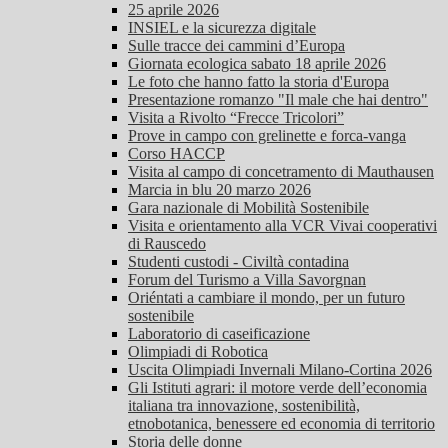
25 aprile 2026
INSIEL e la sicurezza digitale
Sulle tracce dei cammini d’Europa
Giornata ecologica sabato 18 aprile 2026
Le foto che hanno fatto la storia d'Europa
Presentazione romanzo "Il male che hai dentro"
Visita a Rivolto “Frecce Tricolori”
Prove in campo con grelinette e forca-vanga
Corso HACCP
Visita al campo di concetramento di Mauthausen
Marcia in blu 20 marzo 2026
Gara nazionale di Mobilità Sostenibile
Visita e orientamento alla VCR Vivai cooperativi
di Rauscedo
Studenti custodi - Civiltà contadina
Forum del Turismo a Villa Savorgnan
Oriéntati a cambiare il mondo, per un futuro
sostenibile
Laboratorio di caseificazione
Olimpiadi di Robotica
Uscita Olimpiadi Invernali Milano-Cortina 2026
Gli Istituti agrari: il motore verde dell’economia
italiana tra innovazione, sostenibilità,
etnobotanica, benessere ed economia di territorio
Storia delle donne