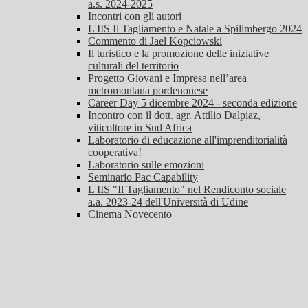
a.s. 2024-2025
Incontri con gli autori
L'IIS Il Tagliamento e Natale a Spilimbergo 2024
Commento di Jael Kopciowski
Il turistico e la promozione delle iniziative
culturali del territorio
Progetto Giovani e Impresa nell’area
metromontana pordenonese
Career Day 5 dicembre 2024 - seconda edizione
Incontro con il dott. agr. Attilio Dalpiaz,
viticoltore in Sud Africa
Laboratorio di educazione all'imprenditorialità
cooperativa!
Laboratorio sulle emozioni
Seminario Pac Capability
L'IIS "Il Tagliamento" nel Rendiconto sociale
a.a. 2023-24 dell'Università di Udine
Cinema Novecento