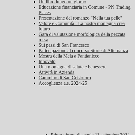
Un libro lungo un giorno
Educazione finanziaria in Comune - PN Trading
Places
Presentazione del romanzo "Nella tua pelle"
Valore e Comunità - La nostra montagna crea
futuro
Gara di valutazione morfologica della pezzata
rossa
Sui passi di San Francesco
Partecipazione al concorso Storie di Alternanza
Mostra della Mela a Pantianicco
Innovalp
Una montagna di salute e benessere
Attività in Azienda
Cammino di San Cristoforo
Accoglienza a.s. 2024-25
Primo giorno di scuola 11 settembre 2024