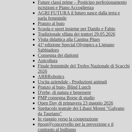
Future classi prime – Posticipo perfezionamento
iscrizioni e Piano Accoglienza
AGRI FUTURA il futuro nasce dalla terra e
parla femminile
Pranzo al buio
Scuola e sport insieme per Danilo e Fabio
Tradizionale sfilata dei trattori 29.05.2026
Visita didattica alla Cantina Pitars
41ª edizione Special Olympics a Lignano
Sabbiadoro
Consegna dei diplomi
Apicoltura
Finale femminile del Trofeo Nazionale di Scacchi
2026
ABBRobotics
Uscita aziendale - Produzioni animali
Pranzo al buio- Blind Lunch
D'erbe, di natura e benessere
PMP consegna Borse di studio
Open Day di primavera 23 maggio 2026
Spettacolo teatrale dei Libani Monni "Galvano
da Tauriano"
In viaggio verso la cooperazione
#post@concervello per la prevezione e il
contrasto al bullismo