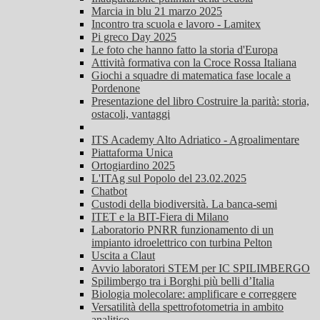
Marcia in blu 21 marzo 2025
Incontro tra scuola e lavoro - Lamitex
Pi greco Day 2025
Le foto che hanno fatto la storia d'Europa
Attività formativa con la Croce Rossa Italiana
Giochi a squadre di matematica fase locale a
Pordenone
Presentazione del libro Costruire la parità: storia,
ostacoli, vantaggi
ITS Academy Alto Adriatico - Agroalimentare
Piattaforma Unica
Ortogiardino 2025
L'ITAg sul Popolo del 23.02.2025
Chatbot
Custodi della biodiversità. La banca-semi
ITET e la BIT-Fiera di Milano
Laboratorio PNRR funzionamento di un
impianto idroelettrico con turbina Pelton
Uscita a Claut
Avvio laboratori STEM per IC SPILIMBERGO
Spilimbergo tra i Borghi più belli d’Italia
Biologia molecolare: amplificare e correggere
Versatilità della spettrofotometria in ambito
analitico