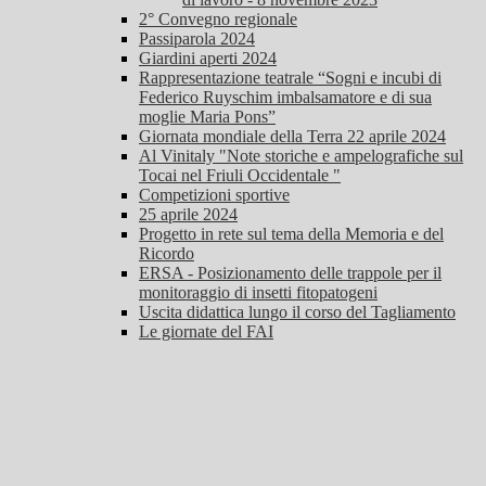
2° Convegno regionale
Passiparola 2024
Giardini aperti 2024
Rappresentazione teatrale “Sogni e incubi di
Federico Ruyschim imbalsamatore e di sua
moglie Maria Pons”
Giornata mondiale della Terra 22 aprile 2024
Al Vinitaly "Note storiche e ampelografiche sul
Tocai nel Friuli Occidentale "
Competizioni sportive
25 aprile 2024
Progetto in rete sul tema della Memoria e del
Ricordo
ERSA - Posizionamento delle trappole per il
monitoraggio di insetti fitopatogeni
Uscita didattica lungo il corso del Tagliamento
Le giornate del FAI