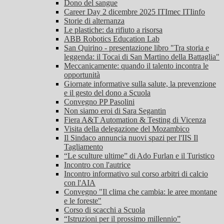
Dono del sangue
Career Day 2 dicembre 2025 ITImec ITIinfo
Storie di alternanza
Le plastiche: da rifiuto a risorsa
ABB Robotics Education Lab
San Quirino - presentazione libro "Tra storia e
leggenda: il Tocai di San Martino della Battaglia"
Meccanicamente: quando il talento incontra le
opportunità
Giornate informative sulla salute, la prevenzione
e il gesto del dono a Scuola
Convegno PP Pasolini
Non siamo eroi di Sara Segantin
Fiera A&T Automation & Testing di Vicenza
Visita della delegazione del Mozambico
Il Sindaco annuncia nuovi spazi per l'IIS Il
Tagliamento
“Le sculture ultime” di Ado Furlan e il Turistico
Incontro con l'autrice
Incontro informativo sul corso arbitri di calcio
con l'AIA
Convegno "Il clima che cambia: le aree montane
e le foreste"
Corso di scacchi a Scuola
“Istruzioni per il prossimo millennio”