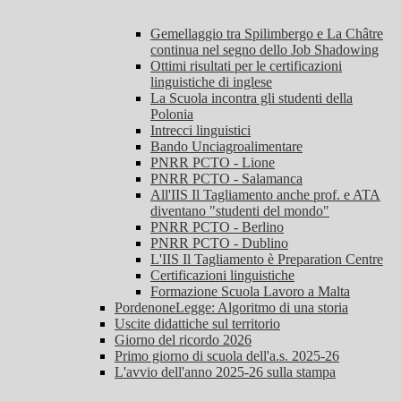
Gemellaggio tra Spilimbergo e La Châtre
continua nel segno dello Job Shadowing
Ottimi risultati per le certificazioni
linguistiche di inglese
La Scuola incontra gli studenti della
Polonia
Intrecci linguistici
Bando Unciagroalimentare
PNRR PCTO - Lione
PNRR PCTO - Salamanca
All'IIS Il Tagliamento anche prof. e ATA
diventano "studenti del mondo"
PNRR PCTO - Berlino
PNRR PCTO - Dublino
L'IIS Il Tagliamento è Preparation Centre
Certificazioni linguistiche
Formazione Scuola Lavoro a Malta
PordenoneLegge: Algoritmo di una storia
Uscite didattiche sul territorio
Giorno del ricordo 2026
Primo giorno di scuola dell'a.s. 2025-26
L'avvio dell'anno 2025-26 sulla stampa