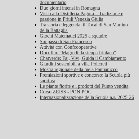
documentario
Due giorni intensi in Romagna
Visita alla Distilleria Pagura – Tradizione e
passione in Friuli Venezia Giulia
Tra storia e leggenda: il Tocai di San Martino
della Battaglia
Giochi Matematici 2025 a squadre
Sui passi di San Francesco
Attività con Confcooperative
Docufilm “Magredi: la steppa friulana”
Chatverde: Fai, Vivi, Guida il Cambiamento
Giardini sostenibili a villa Policreti
Mostra regionale della mela Pantianicco
Premiazioni sportive e concorso: la Scuola più
sportiva
Le piante fiorite e i prodotti del Punto vendita
Corso ZEISS - PON POC
Internazionalizzazione della Scuola a.s. 2025-26