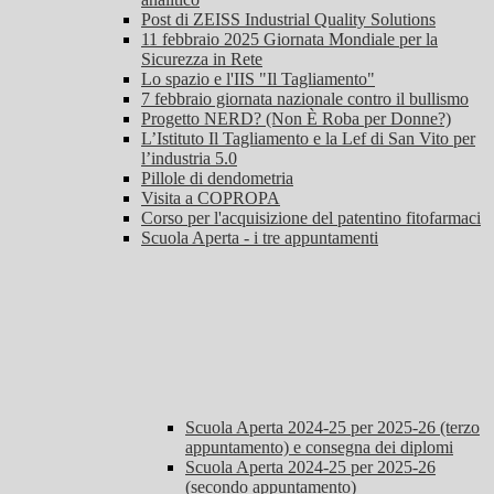
Post di ZEISS Industrial Quality Solutions
11 febbraio 2025 Giornata Mondiale per la
Sicurezza in Rete
Lo spazio e l'IIS "Il Tagliamento"
7 febbraio giornata nazionale contro il bullismo
Progetto NERD? (Non È Roba per Donne?)
L’Istituto Il Tagliamento e la Lef di San Vito per
l’industria 5.0
Pillole di dendometria
Visita a COPROPA
Corso per l'acquisizione del patentino fitofarmaci
Scuola Aperta - i tre appuntamenti
Scuola Aperta 2024-25 per 2025-26 (terzo
appuntamento) e consegna dei diplomi
Scuola Aperta 2024-25 per 2025-26
(secondo appuntamento)