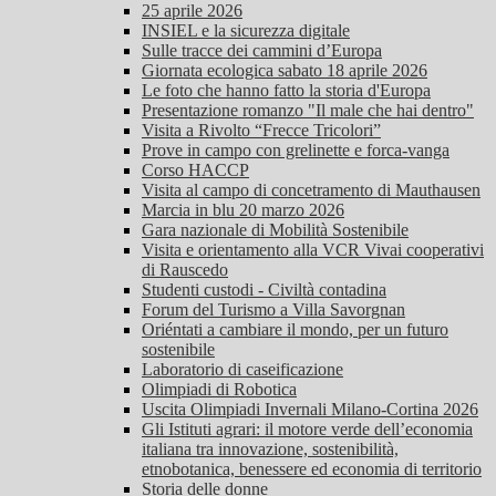
25 aprile 2026
INSIEL e la sicurezza digitale
Sulle tracce dei cammini d’Europa
Giornata ecologica sabato 18 aprile 2026
Le foto che hanno fatto la storia d'Europa
Presentazione romanzo "Il male che hai dentro"
Visita a Rivolto “Frecce Tricolori”
Prove in campo con grelinette e forca-vanga
Corso HACCP
Visita al campo di concetramento di Mauthausen
Marcia in blu 20 marzo 2026
Gara nazionale di Mobilità Sostenibile
Visita e orientamento alla VCR Vivai cooperativi
di Rauscedo
Studenti custodi - Civiltà contadina
Forum del Turismo a Villa Savorgnan
Oriéntati a cambiare il mondo, per un futuro
sostenibile
Laboratorio di caseificazione
Olimpiadi di Robotica
Uscita Olimpiadi Invernali Milano-Cortina 2026
Gli Istituti agrari: il motore verde dell’economia
italiana tra innovazione, sostenibilità,
etnobotanica, benessere ed economia di territorio
Storia delle donne