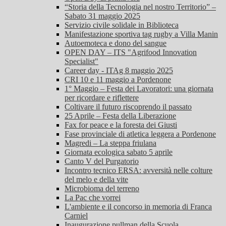
“Storia della Tecnologia nel nostro Territorio” –
Sabato 31 maggio 2025
Servizio civile solidale in Biblioteca
Manifestazione sportiva tag rugby a Villa Manin
Autoemoteca e dono del sangue
OPEN DAY – ITS "Agrifood Innovation
Specialist"
Career day - ITAg 8 maggio 2025
CRI 10 e 11 maggio a Pordenone
1° Maggio – Festa dei Lavoratori: una giornata
per ricordare e riflettere
Coltivare il futuro riscoprendo il passato
25 Aprile – Festa della Liberazione
Fax for peace e la foresta dei Giusti
Fase provinciale di atletica leggera a Pordenone
Magredi – La steppa friulana
Giornata ecologica sabato 5 aprile
Canto V del Purgatorio
Incontro tecnico ERSA: avversità nelle colture
del melo e della vite
Microbioma del terreno
La Pac che vorrei
L'ambiente e il concorso in memoria di Franca
Carniel
Inaugurazione pullman della Scuola