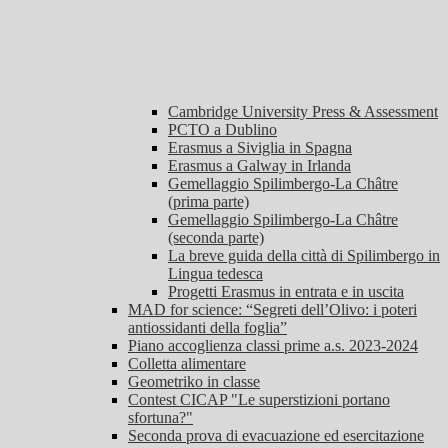
Cambridge University Press & Assessment
PCTO a Dublino
Erasmus a Siviglia in Spagna
Erasmus a Galway in Irlanda
Gemellaggio Spilimbergo-La Châtre
(prima parte)
Gemellaggio Spilimbergo-La Châtre
(seconda parte)
La breve guida della città di Spilimbergo in
Lingua tedesca
Progetti Erasmus in entrata e in uscita
MAD for science: “Segreti dell’Olivo: i poteri
antiossidanti della foglia”
Piano accoglienza classi prime a.s. 2023-2024
Colletta alimentare
Geometriko in classe
Contest CICAP "Le superstizioni portano
sfortuna?"
Seconda prova di evacuazione ed esercitazione