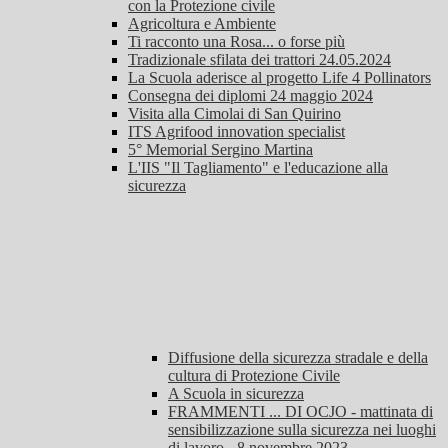
con la Protezione civile
Agricoltura e Ambiente
Ti racconto una Rosa... o forse più
Tradizionale sfilata dei trattori 24.05.2024
La Scuola aderisce al progetto Life 4 Pollinators
Consegna dei diplomi 24 maggio 2024
Visita alla Cimolai di San Quirino
ITS Agrifood innovation specialist
5° Memorial Sergino Martina
L'IIS "Il Tagliamento" e l'educazione alla
sicurezza
Diffusione della sicurezza stradale e della
cultura di Protezione Civile
A Scuola in sicurezza
FRAMMENTI ... DI OCJO - mattinata di
sensibilizzazione sulla sicurezza nei luoghi
di lavoro - 8 novembre 2023