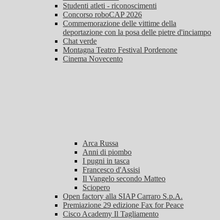
Studenti atleti - riconoscimenti
Concorso roboCAP 2026
Commemorazione delle vittime della
deportazione con la posa delle pietre d'inciampo
Chat verde
Montagna Teatro Festival Pordenone
Cinema Novecento
Arca Russa
Anni di piombo
I pugni in tasca
Francesco d'Assisi
Il Vangelo secondo Matteo
Sciopero
Open factory alla SIAP Carraro S.p.A.
Premiazione 29 edizione Fax for Peace
Cisco Academy Il Tagliamento