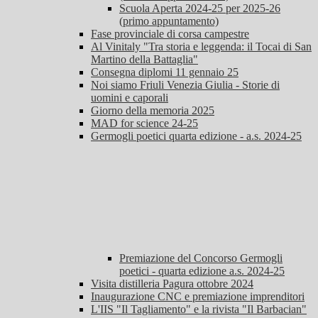
Scuola Aperta 2024-25 per 2025-26
(primo appuntamento)
Fase provinciale di corsa campestre
Al Vinitaly "Tra storia e leggenda: il Tocai di San
Martino della Battaglia"
Consegna diplomi 11 gennaio 25
Noi siamo Friuli Venezia Giulia - Storie di
uomini e caporali
Giorno della memoria 2025
MAD for science 24-25
Germogli poetici quarta edizione - a.s. 2024-25
Premiazione del Concorso Germogli
poetici - quarta edizione a.s. 2024-25
Visita distilleria Pagura ottobre 2024
Inaugurazione CNC e premiazione imprenditori
L'IIS "Il Tagliamento" e la rivista "Il Barbacian"