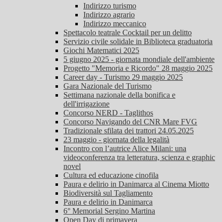
Indirizzo turismo
Indirizzo agrario
Indirizzo meccanico
Spettacolo teatrale Cocktail per un delitto
Servizio civile solidale in Biblioteca graduatoria
Giochi Matematici 2025
5 giugno 2025 - giornata mondiale dell'ambiente
Progetto "Memoria e Ricordo" 28 maggio 2025
Career day - Turismo 29 maggio 2025
Gara Nazionale del Turismo
Settimana nazionale della bonifica e
dell'irrigazione
Concorso NERD - Taglithos
Concorso Navigando del CNR Mare FVG
Tradizionale sfilata dei trattori 24.05.2025
23 maggio - giornata della legalità
Incontro con l’autrice Alice Milani: una
videoconferenza tra letteratura, scienza e graphic
novel
Cultura ed educazione cinofila
Paura e delirio in Danimarca al Cinema Miotto
Biodiversità sul Tagliamento
Paura e delirio in Danimarca
6° Memorial Sergino Martina
Open Day di primavera