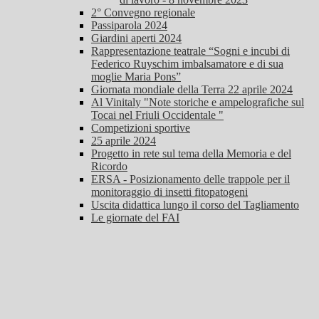
2° Convegno regionale
Passiparola 2024
Giardini aperti 2024
Rappresentazione teatrale “Sogni e incubi di
Federico Ruyschim imbalsamatore e di sua
moglie Maria Pons”
Giornata mondiale della Terra 22 aprile 2024
Al Vinitaly "Note storiche e ampelografiche sul
Tocai nel Friuli Occidentale "
Competizioni sportive
25 aprile 2024
Progetto in rete sul tema della Memoria e del
Ricordo
ERSA - Posizionamento delle trappole per il
monitoraggio di insetti fitopatogeni
Uscita didattica lungo il corso del Tagliamento
Le giornate del FAI