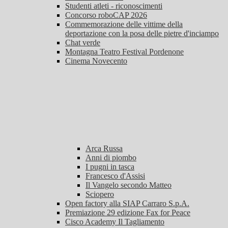
Studenti atleti - riconoscimenti
Concorso roboCAP 2026
Commemorazione delle vittime della
deportazione con la posa delle pietre d'inciampo
Chat verde
Montagna Teatro Festival Pordenone
Cinema Novecento
Arca Russa
Anni di piombo
I pugni in tasca
Francesco d'Assisi
Il Vangelo secondo Matteo
Sciopero
Open factory alla SIAP Carraro S.p.A.
Premiazione 29 edizione Fax for Peace
Cisco Academy Il Tagliamento