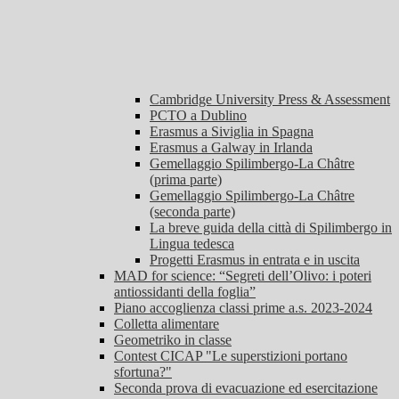
Cambridge University Press & Assessment
PCTO a Dublino
Erasmus a Siviglia in Spagna
Erasmus a Galway in Irlanda
Gemellaggio Spilimbergo-La Châtre
(prima parte)
Gemellaggio Spilimbergo-La Châtre
(seconda parte)
La breve guida della città di Spilimbergo in
Lingua tedesca
Progetti Erasmus in entrata e in uscita
MAD for science: “Segreti dell’Olivo: i poteri
antiossidanti della foglia”
Piano accoglienza classi prime a.s. 2023-2024
Colletta alimentare
Geometriko in classe
Contest CICAP "Le superstizioni portano
sfortuna?"
Seconda prova di evacuazione ed esercitazione