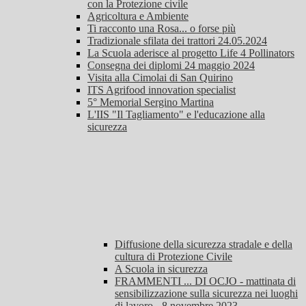
con la Protezione civile
Agricoltura e Ambiente
Ti racconto una Rosa... o forse più
Tradizionale sfilata dei trattori 24.05.2024
La Scuola aderisce al progetto Life 4 Pollinators
Consegna dei diplomi 24 maggio 2024
Visita alla Cimolai di San Quirino
ITS Agrifood innovation specialist
5° Memorial Sergino Martina
L'IIS "Il Tagliamento" e l'educazione alla
sicurezza
Diffusione della sicurezza stradale e della
cultura di Protezione Civile
A Scuola in sicurezza
FRAMMENTI ... DI OCJO - mattinata di
sensibilizzazione sulla sicurezza nei luoghi
di lavoro - 8 novembre 2023