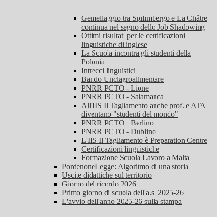
Gemellaggio tra Spilimbergo e La Châtre
continua nel segno dello Job Shadowing
Ottimi risultati per le certificazioni
linguistiche di inglese
La Scuola incontra gli studenti della
Polonia
Intrecci linguistici
Bando Unciagroalimentare
PNRR PCTO - Lione
PNRR PCTO - Salamanca
All'IIS Il Tagliamento anche prof. e ATA
diventano "studenti del mondo"
PNRR PCTO - Berlino
PNRR PCTO - Dublino
L'IIS Il Tagliamento è Preparation Centre
Certificazioni linguistiche
Formazione Scuola Lavoro a Malta
PordenoneLegge: Algoritmo di una storia
Uscite didattiche sul territorio
Giorno del ricordo 2026
Primo giorno di scuola dell'a.s. 2025-26
L'avvio dell'anno 2025-26 sulla stampa