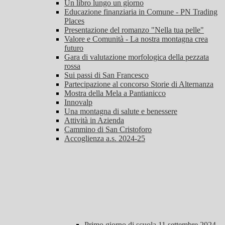
Un libro lungo un giorno
Educazione finanziaria in Comune - PN Trading
Places
Presentazione del romanzo "Nella tua pelle"
Valore e Comunità - La nostra montagna crea
futuro
Gara di valutazione morfologica della pezzata
rossa
Sui passi di San Francesco
Partecipazione al concorso Storie di Alternanza
Mostra della Mela a Pantianicco
Innovalp
Una montagna di salute e benessere
Attività in Azienda
Cammino di San Cristoforo
Accoglienza a.s. 2024-25
Primo giorno di scuola 11 settembre 2024