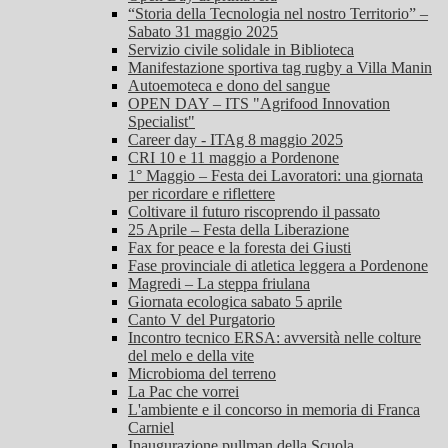
“Storia della Tecnologia nel nostro Territorio” –
Sabato 31 maggio 2025
Servizio civile solidale in Biblioteca
Manifestazione sportiva tag rugby a Villa Manin
Autoemoteca e dono del sangue
OPEN DAY – ITS "Agrifood Innovation
Specialist"
Career day - ITAg 8 maggio 2025
CRI 10 e 11 maggio a Pordenone
1° Maggio – Festa dei Lavoratori: una giornata
per ricordare e riflettere
Coltivare il futuro riscoprendo il passato
25 Aprile – Festa della Liberazione
Fax for peace e la foresta dei Giusti
Fase provinciale di atletica leggera a Pordenone
Magredi – La steppa friulana
Giornata ecologica sabato 5 aprile
Canto V del Purgatorio
Incontro tecnico ERSA: avversità nelle colture
del melo e della vite
Microbioma del terreno
La Pac che vorrei
L'ambiente e il concorso in memoria di Franca
Carniel
Inaugurazione pullman della Scuola