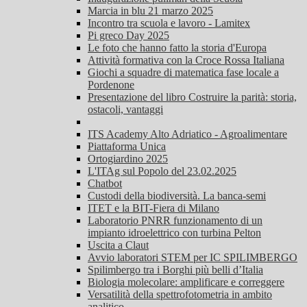
Marcia in blu 21 marzo 2025
Incontro tra scuola e lavoro - Lamitex
Pi greco Day 2025
Le foto che hanno fatto la storia d'Europa
Attività formativa con la Croce Rossa Italiana
Giochi a squadre di matematica fase locale a
Pordenone
Presentazione del libro Costruire la parità: storia,
ostacoli, vantaggi
ITS Academy Alto Adriatico - Agroalimentare
Piattaforma Unica
Ortogiardino 2025
L'ITAg sul Popolo del 23.02.2025
Chatbot
Custodi della biodiversità. La banca-semi
ITET e la BIT-Fiera di Milano
Laboratorio PNRR funzionamento di un
impianto idroelettrico con turbina Pelton
Uscita a Claut
Avvio laboratori STEM per IC SPILIMBERGO
Spilimbergo tra i Borghi più belli d’Italia
Biologia molecolare: amplificare e correggere
Versatilità della spettrofotometria in ambito
analitico