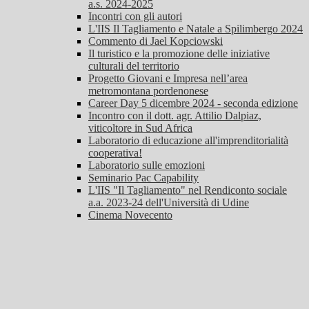
a.s. 2024-2025
Incontri con gli autori
L'IIS Il Tagliamento e Natale a Spilimbergo 2024
Commento di Jael Kopciowski
Il turistico e la promozione delle iniziative
culturali del territorio
Progetto Giovani e Impresa nell’area
metromontana pordenonese
Career Day 5 dicembre 2024 - seconda edizione
Incontro con il dott. agr. Attilio Dalpiaz,
viticoltore in Sud Africa
Laboratorio di educazione all'imprenditorialità
cooperativa!
Laboratorio sulle emozioni
Seminario Pac Capability
L'IIS "Il Tagliamento" nel Rendiconto sociale
a.a. 2023-24 dell'Università di Udine
Cinema Novecento