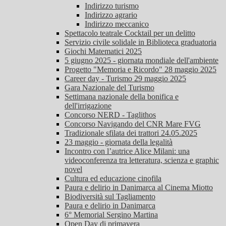
Indirizzo turismo
Indirizzo agrario
Indirizzo meccanico
Spettacolo teatrale Cocktail per un delitto
Servizio civile solidale in Biblioteca graduatoria
Giochi Matematici 2025
5 giugno 2025 - giornata mondiale dell'ambiente
Progetto "Memoria e Ricordo" 28 maggio 2025
Career day - Turismo 29 maggio 2025
Gara Nazionale del Turismo
Settimana nazionale della bonifica e
dell'irrigazione
Concorso NERD - Taglithos
Concorso Navigando del CNR Mare FVG
Tradizionale sfilata dei trattori 24.05.2025
23 maggio - giornata della legalità
Incontro con l’autrice Alice Milani: una
videoconferenza tra letteratura, scienza e graphic
novel
Cultura ed educazione cinofila
Paura e delirio in Danimarca al Cinema Miotto
Biodiversità sul Tagliamento
Paura e delirio in Danimarca
6° Memorial Sergino Martina
Open Day di primavera