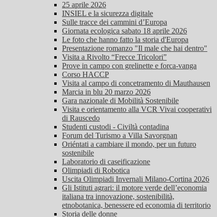
25 aprile 2026
INSIEL e la sicurezza digitale
Sulle tracce dei cammini d’Europa
Giornata ecologica sabato 18 aprile 2026
Le foto che hanno fatto la storia d'Europa
Presentazione romanzo "Il male che hai dentro"
Visita a Rivolto “Frecce Tricolori”
Prove in campo con grelinette e forca-vanga
Corso HACCP
Visita al campo di concetramento di Mauthausen
Marcia in blu 20 marzo 2026
Gara nazionale di Mobilità Sostenibile
Visita e orientamento alla VCR Vivai cooperativi
di Rauscedo
Studenti custodi - Civiltà contadina
Forum del Turismo a Villa Savorgnan
Oriéntati a cambiare il mondo, per un futuro
sostenibile
Laboratorio di caseificazione
Olimpiadi di Robotica
Uscita Olimpiadi Invernali Milano-Cortina 2026
Gli Istituti agrari: il motore verde dell’economia
italiana tra innovazione, sostenibilità,
etnobotanica, benessere ed economia di territorio
Storia delle donne