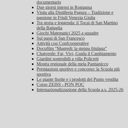
documentario
Due giorni intensi in Romagna
Visita alla Distilleria Pagura – Tradizione e
passione in Friuli Venezia Giulia
Tra storia e leggenda: il Tocai di San Martino
della Battaglia
Giochi Matematici 2025 a squadre
Sui passi di San Francesco
Attività con Confcooperative
Docufilm “Magredi: la steppa friulana”
Chatverde: Fai, Vivi, Guida il Cambiamento
Giardini sostenibili a villa Policreti
Mostra regionale della mela Pantianicco
Premiazioni sportive e concorso: la Scuola più
sportiva
Le piante fiorite e i prodotti del Punto vendita
Corso ZEISS - PON POC
Internazionalizzazione della Scuola a.s. 2025-26