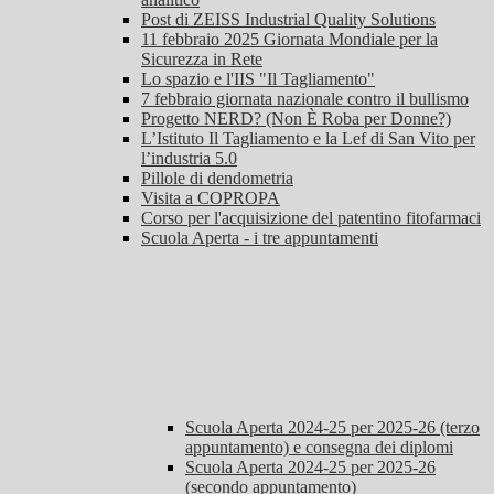
Post di ZEISS Industrial Quality Solutions
11 febbraio 2025 Giornata Mondiale per la
Sicurezza in Rete
Lo spazio e l'IIS "Il Tagliamento"
7 febbraio giornata nazionale contro il bullismo
Progetto NERD? (Non È Roba per Donne?)
L’Istituto Il Tagliamento e la Lef di San Vito per
l’industria 5.0
Pillole di dendometria
Visita a COPROPA
Corso per l'acquisizione del patentino fitofarmaci
Scuola Aperta - i tre appuntamenti
Scuola Aperta 2024-25 per 2025-26 (terzo
appuntamento) e consegna dei diplomi
Scuola Aperta 2024-25 per 2025-26
(secondo appuntamento)