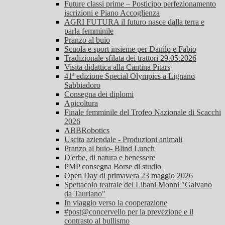
Future classi prime – Posticipo perfezionamento
iscrizioni e Piano Accoglienza
AGRI FUTURA il futuro nasce dalla terra e
parla femminile
Pranzo al buio
Scuola e sport insieme per Danilo e Fabio
Tradizionale sfilata dei trattori 29.05.2026
Visita didattica alla Cantina Pitars
41ª edizione Special Olympics a Lignano
Sabbiadoro
Consegna dei diplomi
Apicoltura
Finale femminile del Trofeo Nazionale di Scacchi
2026
ABBRobotics
Uscita aziendale - Produzioni animali
Pranzo al buio- Blind Lunch
D'erbe, di natura e benessere
PMP consegna Borse di studio
Open Day di primavera 23 maggio 2026
Spettacolo teatrale dei Libani Monni "Galvano
da Tauriano"
In viaggio verso la cooperazione
#post@concervello per la prevezione e il
contrasto al bullismo