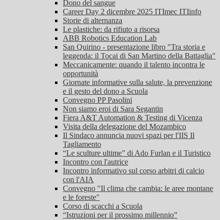
Dono del sangue
Career Day 2 dicembre 2025 ITImec ITIinfo
Storie di alternanza
Le plastiche: da rifiuto a risorsa
ABB Robotics Education Lab
San Quirino - presentazione libro "Tra storia e
leggenda: il Tocai di San Martino della Battaglia"
Meccanicamente: quando il talento incontra le
opportunità
Giornate informative sulla salute, la prevenzione
e il gesto del dono a Scuola
Convegno PP Pasolini
Non siamo eroi di Sara Segantin
Fiera A&T Automation & Testing di Vicenza
Visita della delegazione del Mozambico
Il Sindaco annuncia nuovi spazi per l'IIS Il
Tagliamento
“Le sculture ultime” di Ado Furlan e il Turistico
Incontro con l'autrice
Incontro informativo sul corso arbitri di calcio
con l'AIA
Convegno "Il clima che cambia: le aree montane
e le foreste"
Corso di scacchi a Scuola
“Istruzioni per il prossimo millennio”