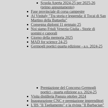
Scuola Aperta 2024-25 per 2025-26
(primo appuntamento)
Fase provinciale di corsa campestre
Al Vinitaly "Tra storia e leggenda: il Tocai di San
Martino della Battaglia"
Consegna diplomi 11 gennaio 25
Noi siamo Friuli Venezia Giulia - Storie di
uomini e caporali
Giorno della memoria 2025
MAD for science 24-25
Germogli poetici quarta edizione - a.s. 2024-25
Premiazione del Concorso Germogli
poetici - quarta edizione a.s. 2024-25
Visita distilleria Pagura ottobre 2024
Inaugurazione CNC e premiazione imprenditori
L'IIS "Il Tagliamento" e la rivista "Il Barbacian"