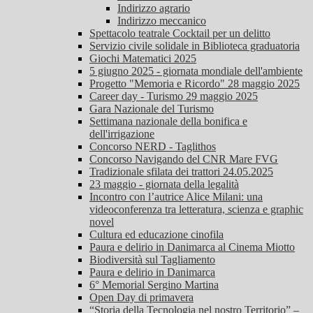
Indirizzo agrario
Indirizzo meccanico
Spettacolo teatrale Cocktail per un delitto
Servizio civile solidale in Biblioteca graduatoria
Giochi Matematici 2025
5 giugno 2025 - giornata mondiale dell'ambiente
Progetto "Memoria e Ricordo" 28 maggio 2025
Career day - Turismo 29 maggio 2025
Gara Nazionale del Turismo
Settimana nazionale della bonifica e
dell'irrigazione
Concorso NERD - Taglithos
Concorso Navigando del CNR Mare FVG
Tradizionale sfilata dei trattori 24.05.2025
23 maggio - giornata della legalità
Incontro con l’autrice Alice Milani: una
videoconferenza tra letteratura, scienza e graphic
novel
Cultura ed educazione cinofila
Paura e delirio in Danimarca al Cinema Miotto
Biodiversità sul Tagliamento
Paura e delirio in Danimarca
6° Memorial Sergino Martina
Open Day di primavera
“Storia della Tecnologia nel nostro Territorio” –