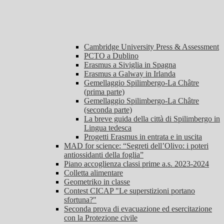
Cambridge University Press & Assessment
PCTO a Dublino
Erasmus a Siviglia in Spagna
Erasmus a Galway in Irlanda
Gemellaggio Spilimbergo-La Châtre
(prima parte)
Gemellaggio Spilimbergo-La Châtre
(seconda parte)
La breve guida della città di Spilimbergo in
Lingua tedesca
Progetti Erasmus in entrata e in uscita
MAD for science: “Segreti dell’Olivo: i poteri
antiossidanti della foglia”
Piano accoglienza classi prime a.s. 2023-2024
Colletta alimentare
Geometriko in classe
Contest CICAP "Le superstizioni portano
sfortuna?"
Seconda prova di evacuazione ed esercitazione
con la Protezione civile