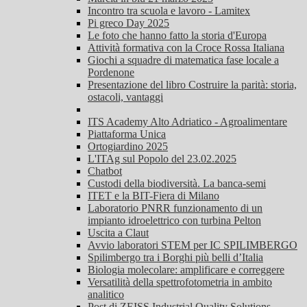
Incontro tra scuola e lavoro - Lamitex
Pi greco Day 2025
Le foto che hanno fatto la storia d'Europa
Attività formativa con la Croce Rossa Italiana
Giochi a squadre di matematica fase locale a
Pordenone
Presentazione del libro Costruire la parità: storia,
ostacoli, vantaggi
ITS Academy Alto Adriatico - Agroalimentare
Piattaforma Unica
Ortogiardino 2025
L'ITAg sul Popolo del 23.02.2025
Chatbot
Custodi della biodiversità. La banca-semi
ITET e la BIT-Fiera di Milano
Laboratorio PNRR funzionamento di un
impianto idroelettrico con turbina Pelton
Uscita a Claut
Avvio laboratori STEM per IC SPILIMBERGO
Spilimbergo tra i Borghi più belli d’Italia
Biologia molecolare: amplificare e correggere
Versatilità della spettrofotometria in ambito
analitico
Post di ZEISS Industrial Quality Solutions