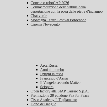
Concorso roboCAP 2026
Commemorazione delle vittime della
deportazione con la posa delle pietre d'inciampo
Chat verde
Montagna Teatro Festival Pordenone
Cinema Novecento
Arca Russa
Anni di piombo
I pugni in tasca
Francesco d'Assisi
Il Vangelo secondo Matteo
Sciopero
Open factory alla SIAP Carraro S.p.A.
Premiazione 29 edizione Fax for Peace
Cisco Academy Il Tagliamento
Dono del sangue