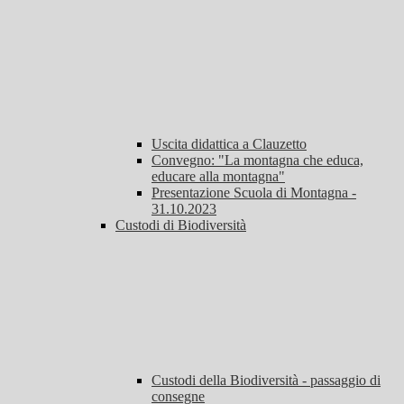
Uscita didattica a Clauzetto
Convegno: "La montagna che educa,
educare alla montagna"
Presentazione Scuola di Montagna -
31.10.2023
Custodi di Biodiversità
Custodi della Biodiversità - passaggio di
consegne