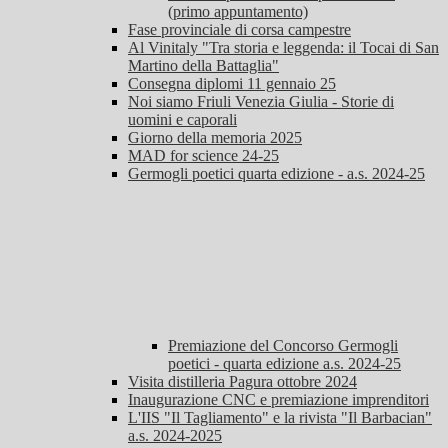
(primo appuntamento)
Fase provinciale di corsa campestre
Al Vinitaly "Tra storia e leggenda: il Tocai di San
Martino della Battaglia"
Consegna diplomi 11 gennaio 25
Noi siamo Friuli Venezia Giulia - Storie di
uomini e caporali
Giorno della memoria 2025
MAD for science 24-25
Germogli poetici quarta edizione - a.s. 2024-25
Premiazione del Concorso Germogli
poetici - quarta edizione a.s. 2024-25
Visita distilleria Pagura ottobre 2024
Inaugurazione CNC e premiazione imprenditori
L'IIS "Il Tagliamento" e la rivista "Il Barbacian"
a.s. 2024-2025