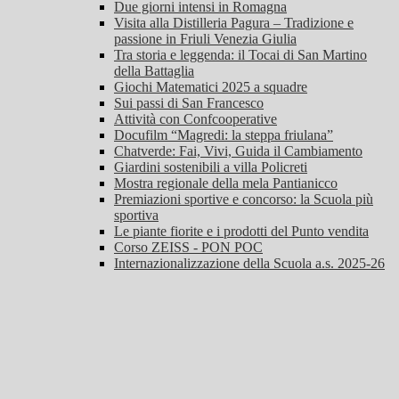
Due giorni intensi in Romagna
Visita alla Distilleria Pagura – Tradizione e
passione in Friuli Venezia Giulia
Tra storia e leggenda: il Tocai di San Martino
della Battaglia
Giochi Matematici 2025 a squadre
Sui passi di San Francesco
Attività con Confcooperative
Docufilm “Magredi: la steppa friulana”
Chatverde: Fai, Vivi, Guida il Cambiamento
Giardini sostenibili a villa Policreti
Mostra regionale della mela Pantianicco
Premiazioni sportive e concorso: la Scuola più
sportiva
Le piante fiorite e i prodotti del Punto vendita
Corso ZEISS - PON POC
Internazionalizzazione della Scuola a.s. 2025-26