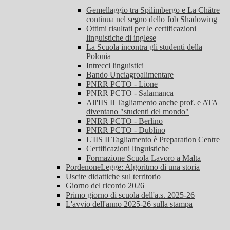
Gemellaggio tra Spilimbergo e La Châtre
continua nel segno dello Job Shadowing
Ottimi risultati per le certificazioni
linguistiche di inglese
La Scuola incontra gli studenti della
Polonia
Intrecci linguistici
Bando Unciagroalimentare
PNRR PCTO - Lione
PNRR PCTO - Salamanca
All'IIS Il Tagliamento anche prof. e ATA
diventano "studenti del mondo"
PNRR PCTO - Berlino
PNRR PCTO - Dublino
L'IIS Il Tagliamento è Preparation Centre
Certificazioni linguistiche
Formazione Scuola Lavoro a Malta
PordenoneLegge: Algoritmo di una storia
Uscite didattiche sul territorio
Giorno del ricordo 2026
Primo giorno di scuola dell'a.s. 2025-26
L'avvio dell'anno 2025-26 sulla stampa