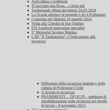
Agricoltura e Ambiente
Ti racconto una Rosa... o forse più
Tradizionale sfilata dei trattori 24.05.2024
La Scuola aderisce al progetto Life 4 Pollinators
Consegna dei diplomi 24 maggio 2024
Visita alla Cimolai di San Quirino
ITS Agrifood innovation specialist
5° Memorial Sergino Martina
L'IIS "Il Tagliamento" e l'educazione alla
sicurezza
Diffusione della sicurezza stradale e della
cultura di Protezione Civile
A Scuola in sicurezza
FRAMMENTI ... DI OCJO - mattinata di
sensibilizzazione sulla sicurezza nei luoghi
di lavoro - 8 novembre 2023
2° Convegno regionale