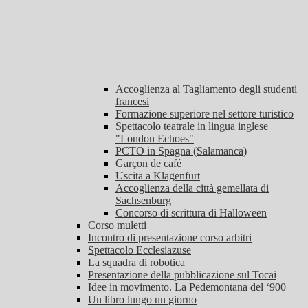
Accoglienza al Tagliamento degli studenti
francesi
Formazione superiore nel settore turistico
Spettacolo teatrale in lingua inglese
"London Echoes"
PCTO in Spagna (Salamanca)
Garçon de café
Uscita a Klagenfurt
Accoglienza della città gemellata di
Sachsenburg
Concorso di scrittura di Halloween
Corso muletti
Incontro di presentazione corso arbitri
Spettacolo Ecclesiazuse
La squadra di robotica
Presentazione della pubblicazione sul Tocai
Idee in movimento. La Pedemontana del ‘900
Un libro lungo un giorno