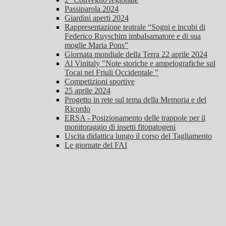
Passiparola 2024
Giardini aperti 2024
Rappresentazione teatrale “Sogni e incubi di
Federico Ruyschim imbalsamatore e di sua
moglie Maria Pons”
Giornata mondiale della Terra 22 aprile 2024
Al Vinitaly "Note storiche e ampelografiche sul
Tocai nel Friuli Occidentale "
Competizioni sportive
25 aprile 2024
Progetto in rete sul tema della Memoria e del
Ricordo
ERSA - Posizionamento delle trappole per il
monitoraggio di insetti fitopatogeni
Uscita didattica lungo il corso del Tagliamento
Le giornate del FAI