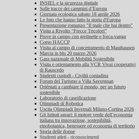
INSIEL e la sicurezza digitale
Sulle tracce dei cammini d’Europa
Giornata ecologica sabato 18 aprile 2026
Le foto che hanno fatto la storia d'Europa
Presentazione romanzo "Il male che hai dentro"
Visita a Rivolto “Frecce Tricolori”
Prove in campo con grelinette e forca-vanga
Corso HACCP
Visita al campo di concetramento di Mauthausen
Marcia in blu 20 marzo 2026
Gara nazionale di Mobilità Sostenibile
Visita e orientamento alla VCR Vivai cooperativi
di Rauscedo
Studenti custodi - Civiltà contadina
Forum del Turismo a Villa Savorgnan
Oriéntati a cambiare il mondo, per un futuro
sostenibile
Laboratorio di caseificazione
Olimpiadi di Robotica
Uscita Olimpiadi Invernali Milano-Cortina 2026
Gli Istituti agrari: il motore verde dell’economia
italiana tra innovazione, sostenibilità,
etnobotanica, benessere ed economia di territorio
Storia delle donne
Studenti atleti - riconoscimenti