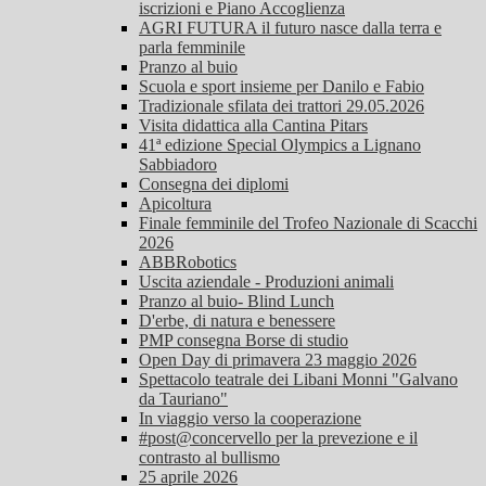
iscrizioni e Piano Accoglienza
AGRI FUTURA il futuro nasce dalla terra e
parla femminile
Pranzo al buio
Scuola e sport insieme per Danilo e Fabio
Tradizionale sfilata dei trattori 29.05.2026
Visita didattica alla Cantina Pitars
41ª edizione Special Olympics a Lignano
Sabbiadoro
Consegna dei diplomi
Apicoltura
Finale femminile del Trofeo Nazionale di Scacchi
2026
ABBRobotics
Uscita aziendale - Produzioni animali
Pranzo al buio- Blind Lunch
D'erbe, di natura e benessere
PMP consegna Borse di studio
Open Day di primavera 23 maggio 2026
Spettacolo teatrale dei Libani Monni "Galvano
da Tauriano"
In viaggio verso la cooperazione
#post@concervello per la prevezione e il
contrasto al bullismo
25 aprile 2026