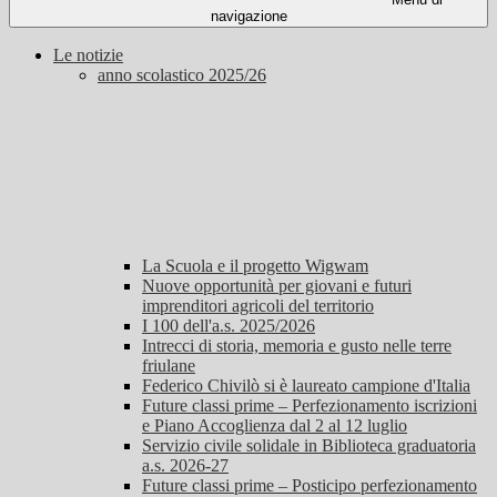
navigazione
Le notizie
anno scolastico 2025/26
La Scuola e il progetto Wigwam
Nuove opportunità per giovani e futuri
imprenditori agricoli del territorio
I 100 dell'a.s. 2025/2026
Intrecci di storia, memoria e gusto nelle terre
friulane
Federico Chivilò si è laureato campione d'Italia
Future classi prime – Perfezionamento iscrizioni
e Piano Accoglienza dal 2 al 12 luglio
Servizio civile solidale in Biblioteca graduatoria
a.s. 2026-27
Future classi prime – Posticipo perfezionamento