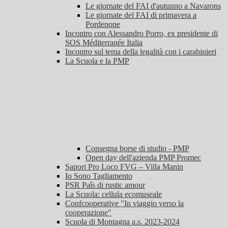
Le giornate del FAI d'autunno a Navarons
Le giornate del FAI di primavera a
Pordenone
Incontro con Alessandro Porro, ex presidente di
SOS Méditerranée Italia
Incontro sul tema della legalità con i carabinieri
La Scuola e la PMP
Consegna borse di studio - PMP
Open day dell'azienda PMP Promec
Sapori Pro Loco FVG – Villa Manin
Io Sono Tagliamento
PSR Paîs di rustic amour
La Scuola: cellula ecomuseale
Confcooperative "In viaggio verso la
cooperazione"
Scuola di Montagna a.s. 2023-2024