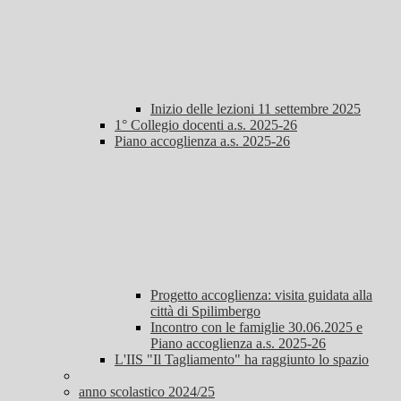
Inizio delle lezioni 11 settembre 2025
1° Collegio docenti a.s. 2025-26
Piano accoglienza a.s. 2025-26
Progetto accoglienza: visita guidata alla
città di Spilimbergo
Incontro con le famiglie 30.06.2025 e
Piano accoglienza a.s. 2025-26
L'IIS "Il Tagliamento" ha raggiunto lo spazio
anno scolastico 2024/25