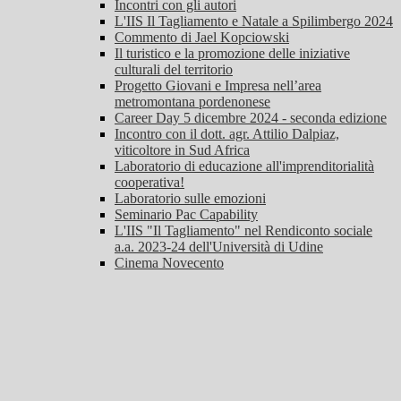
Incontri con gli autori
L'IIS Il Tagliamento e Natale a Spilimbergo 2024
Commento di Jael Kopciowski
Il turistico e la promozione delle iniziative
culturali del territorio
Progetto Giovani e Impresa nell’area
metromontana pordenonese
Career Day 5 dicembre 2024 - seconda edizione
Incontro con il dott. agr. Attilio Dalpiaz,
viticoltore in Sud Africa
Laboratorio di educazione all'imprenditorialità
cooperativa!
Laboratorio sulle emozioni
Seminario Pac Capability
L'IIS "Il Tagliamento" nel Rendiconto sociale
a.a. 2023-24 dell'Università di Udine
Cinema Novecento