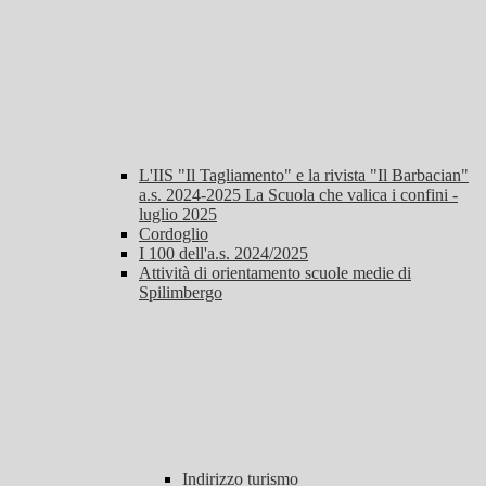
L'IIS "Il Tagliamento" e la rivista "Il Barbacian"
a.s. 2024-2025 La Scuola che valica i confini -
luglio 2025
Cordoglio
I 100 dell'a.s. 2024/2025
Attività di orientamento scuole medie di
Spilimbergo
Indirizzo turismo