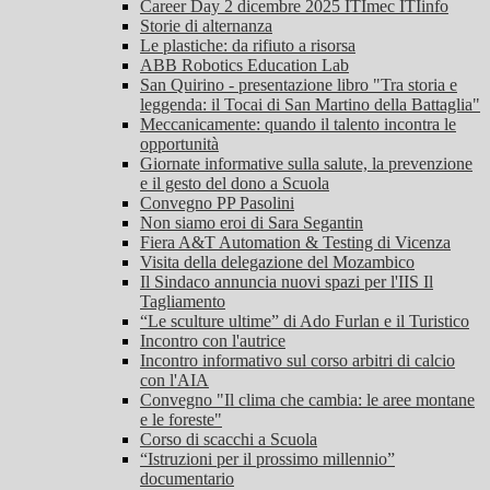
Career Day 2 dicembre 2025 ITImec ITIinfo
Storie di alternanza
Le plastiche: da rifiuto a risorsa
ABB Robotics Education Lab
San Quirino - presentazione libro "Tra storia e
leggenda: il Tocai di San Martino della Battaglia"
Meccanicamente: quando il talento incontra le
opportunità
Giornate informative sulla salute, la prevenzione
e il gesto del dono a Scuola
Convegno PP Pasolini
Non siamo eroi di Sara Segantin
Fiera A&T Automation & Testing di Vicenza
Visita della delegazione del Mozambico
Il Sindaco annuncia nuovi spazi per l'IIS Il
Tagliamento
“Le sculture ultime” di Ado Furlan e il Turistico
Incontro con l'autrice
Incontro informativo sul corso arbitri di calcio
con l'AIA
Convegno "Il clima che cambia: le aree montane
e le foreste"
Corso di scacchi a Scuola
“Istruzioni per il prossimo millennio”
documentario