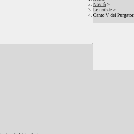
Novità
>
Le notizie
>
Canto V del Purgator