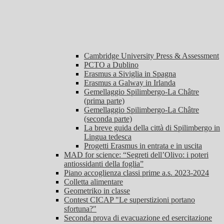
Cambridge University Press & Assessment
PCTO a Dublino
Erasmus a Siviglia in Spagna
Erasmus a Galway in Irlanda
Gemellaggio Spilimbergo-La Châtre
(prima parte)
Gemellaggio Spilimbergo-La Châtre
(seconda parte)
La breve guida della città di Spilimbergo in
Lingua tedesca
Progetti Erasmus in entrata e in uscita
MAD for science: “Segreti dell’Olivo: i poteri
antiossidanti della foglia”
Piano accoglienza classi prime a.s. 2023-2024
Colletta alimentare
Geometriko in classe
Contest CICAP "Le superstizioni portano
sfortuna?"
Seconda prova di evacuazione ed esercitazione