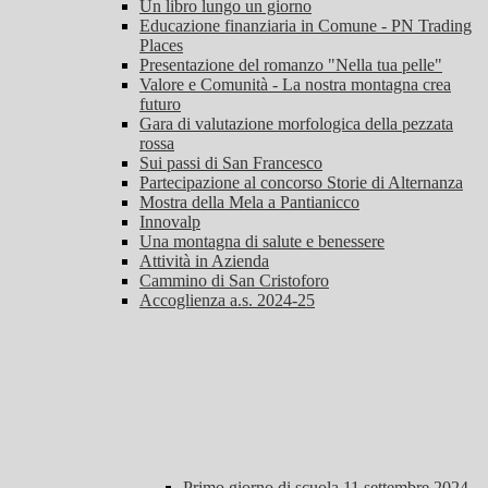
Un libro lungo un giorno
Educazione finanziaria in Comune - PN Trading
Places
Presentazione del romanzo "Nella tua pelle"
Valore e Comunità - La nostra montagna crea
futuro
Gara di valutazione morfologica della pezzata
rossa
Sui passi di San Francesco
Partecipazione al concorso Storie di Alternanza
Mostra della Mela a Pantianicco
Innovalp
Una montagna di salute e benessere
Attività in Azienda
Cammino di San Cristoforo
Accoglienza a.s. 2024-25
Primo giorno di scuola 11 settembre 2024