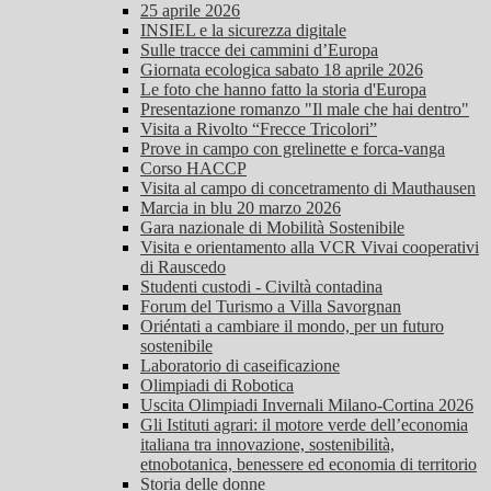
25 aprile 2026
INSIEL e la sicurezza digitale
Sulle tracce dei cammini d’Europa
Giornata ecologica sabato 18 aprile 2026
Le foto che hanno fatto la storia d'Europa
Presentazione romanzo "Il male che hai dentro"
Visita a Rivolto “Frecce Tricolori”
Prove in campo con grelinette e forca-vanga
Corso HACCP
Visita al campo di concetramento di Mauthausen
Marcia in blu 20 marzo 2026
Gara nazionale di Mobilità Sostenibile
Visita e orientamento alla VCR Vivai cooperativi
di Rauscedo
Studenti custodi - Civiltà contadina
Forum del Turismo a Villa Savorgnan
Oriéntati a cambiare il mondo, per un futuro
sostenibile
Laboratorio di caseificazione
Olimpiadi di Robotica
Uscita Olimpiadi Invernali Milano-Cortina 2026
Gli Istituti agrari: il motore verde dell’economia
italiana tra innovazione, sostenibilità,
etnobotanica, benessere ed economia di territorio
Storia delle donne