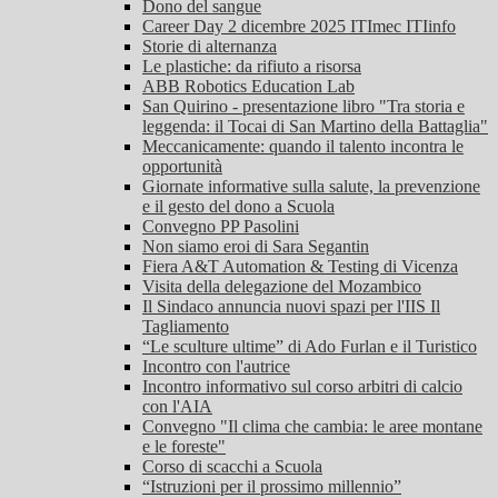
Dono del sangue
Career Day 2 dicembre 2025 ITImec ITIinfo
Storie di alternanza
Le plastiche: da rifiuto a risorsa
ABB Robotics Education Lab
San Quirino - presentazione libro "Tra storia e
leggenda: il Tocai di San Martino della Battaglia"
Meccanicamente: quando il talento incontra le
opportunità
Giornate informative sulla salute, la prevenzione
e il gesto del dono a Scuola
Convegno PP Pasolini
Non siamo eroi di Sara Segantin
Fiera A&T Automation & Testing di Vicenza
Visita della delegazione del Mozambico
Il Sindaco annuncia nuovi spazi per l'IIS Il
Tagliamento
“Le sculture ultime” di Ado Furlan e il Turistico
Incontro con l'autrice
Incontro informativo sul corso arbitri di calcio
con l'AIA
Convegno "Il clima che cambia: le aree montane
e le foreste"
Corso di scacchi a Scuola
“Istruzioni per il prossimo millennio”