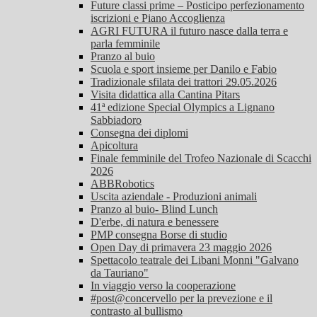
Future classi prime – Posticipo perfezionamento
iscrizioni e Piano Accoglienza
AGRI FUTURA il futuro nasce dalla terra e
parla femminile
Pranzo al buio
Scuola e sport insieme per Danilo e Fabio
Tradizionale sfilata dei trattori 29.05.2026
Visita didattica alla Cantina Pitars
41ª edizione Special Olympics a Lignano
Sabbiadoro
Consegna dei diplomi
Apicoltura
Finale femminile del Trofeo Nazionale di Scacchi
2026
ABBRobotics
Uscita aziendale - Produzioni animali
Pranzo al buio- Blind Lunch
D'erbe, di natura e benessere
PMP consegna Borse di studio
Open Day di primavera 23 maggio 2026
Spettacolo teatrale dei Libani Monni "Galvano
da Tauriano"
In viaggio verso la cooperazione
#post@concervello per la prevezione e il
contrasto al bullismo