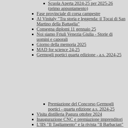
Scuola Aperta 2024-25 per 2025-26
(primo appuntamento)
Fase provinciale di corsa campestre
Al Vinitaly "Tra storia e leggenda: il Tocai di San
Martino della Battaglia"
Consegna diplomi 11 gennaio 25
Noi siamo Friuli Venezia Giulia - Storie di
uomini e caporali
Giorno della memoria 2025
MAD for science 24-25
Germogli poetici quarta edizione - a.s. 2024-25
Premiazione del Concorso Germogli
poetici - quarta edizione a.s. 2024-25
Visita distilleria Pagura ottobre 2024
Inaugurazione CNC e premiazione imprenditori
L'IIS "Il Tagliamento" e la rivista "Il Barbacian"