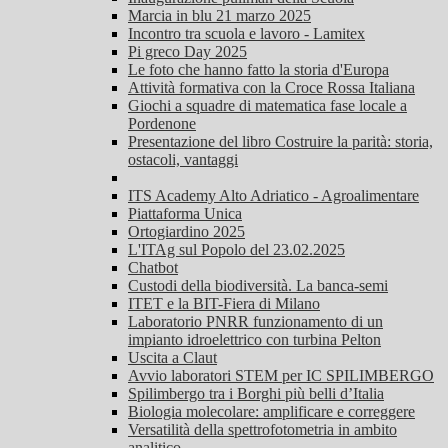
Marcia in blu 21 marzo 2025
Incontro tra scuola e lavoro - Lamitex
Pi greco Day 2025
Le foto che hanno fatto la storia d'Europa
Attività formativa con la Croce Rossa Italiana
Giochi a squadre di matematica fase locale a
Pordenone
Presentazione del libro Costruire la parità: storia,
ostacoli, vantaggi
ITS Academy Alto Adriatico - Agroalimentare
Piattaforma Unica
Ortogiardino 2025
L'ITAg sul Popolo del 23.02.2025
Chatbot
Custodi della biodiversità. La banca-semi
ITET e la BIT-Fiera di Milano
Laboratorio PNRR funzionamento di un
impianto idroelettrico con turbina Pelton
Uscita a Claut
Avvio laboratori STEM per IC SPILIMBERGO
Spilimbergo tra i Borghi più belli d’Italia
Biologia molecolare: amplificare e correggere
Versatilità della spettrofotometria in ambito
analitico