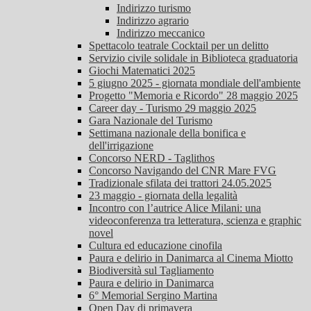
Indirizzo turismo
Indirizzo agrario
Indirizzo meccanico
Spettacolo teatrale Cocktail per un delitto
Servizio civile solidale in Biblioteca graduatoria
Giochi Matematici 2025
5 giugno 2025 - giornata mondiale dell'ambiente
Progetto "Memoria e Ricordo" 28 maggio 2025
Career day - Turismo 29 maggio 2025
Gara Nazionale del Turismo
Settimana nazionale della bonifica e
dell'irrigazione
Concorso NERD - Taglithos
Concorso Navigando del CNR Mare FVG
Tradizionale sfilata dei trattori 24.05.2025
23 maggio - giornata della legalità
Incontro con l’autrice Alice Milani: una
videoconferenza tra letteratura, scienza e graphic
novel
Cultura ed educazione cinofila
Paura e delirio in Danimarca al Cinema Miotto
Biodiversità sul Tagliamento
Paura e delirio in Danimarca
6° Memorial Sergino Martina
Open Day di primavera