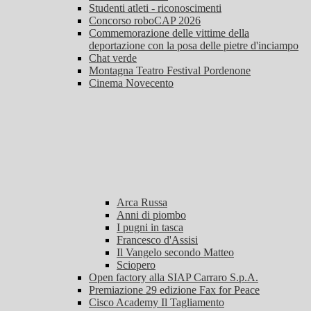
Studenti atleti - riconoscimenti
Concorso roboCAP 2026
Commemorazione delle vittime della
deportazione con la posa delle pietre d'inciampo
Chat verde
Montagna Teatro Festival Pordenone
Cinema Novecento
Arca Russa
Anni di piombo
I pugni in tasca
Francesco d'Assisi
Il Vangelo secondo Matteo
Sciopero
Open factory alla SIAP Carraro S.p.A.
Premiazione 29 edizione Fax for Peace
Cisco Academy Il Tagliamento