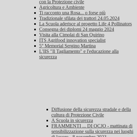
con la Protezione civile
Agricoltura e Ambiente
Ti racconto una Rosa... o forse più
Tradizionale sfilata dei trattori 24.05.2024
La Scuola aderisce al progetto Life 4 Pollinators
Consegna dei diplomi 24 maggio 2024
Visita alla Cimolai di San Quirino
ITS Agrifood innovation specialist
5° Memorial Sergino Martina
L'IIS "Il Tagliamento" e l'educazione alla
sicurezza
Diffusione della sicurezza stradale e della
cultura di Protezione Civile
A Scuola in sicurezza
FRAMMENTI ... DI OCJO - mattinata di
sensibilizzazione sulla sicurezza nei luoghi
di lavoro - 8 novembre 2023