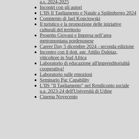
a.s. 2024-2025
Incontri con gli autori
L'IIS Il Tagliamento e Natale a Spilimbergo 2024
Commento di Jael Kopciowski
Il turistico e la promozione delle iniziative
culturali del territorio
Progetto Giovani e Impresa nell’area
metromontana pordenonese
Career Day 5 dicembre 2024 - seconda edizione
Incontro con il dott. agr. Attilio Dalpiaz,
viticoltore in Sud Africa
Laboratorio di educazione all'imprenditorialità
cooperativa!
Laboratorio sulle emozioni
Seminario Pac Capability
L'IIS "Il Tagliamento" nel Rendiconto sociale
a.a. 2023-24 dell'Università di Udine
Cinema Novecento