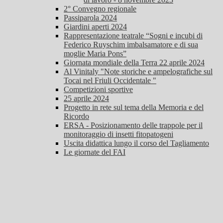
2° Convegno regionale
Passiparola 2024
Giardini aperti 2024
Rappresentazione teatrale “Sogni e incubi di
Federico Ruyschim imbalsamatore e di sua
moglie Maria Pons”
Giornata mondiale della Terra 22 aprile 2024
Al Vinitaly "Note storiche e ampelografiche sul
Tocai nel Friuli Occidentale "
Competizioni sportive
25 aprile 2024
Progetto in rete sul tema della Memoria e del
Ricordo
ERSA - Posizionamento delle trappole per il
monitoraggio di insetti fitopatogeni
Uscita didattica lungo il corso del Tagliamento
Le giornate del FAI