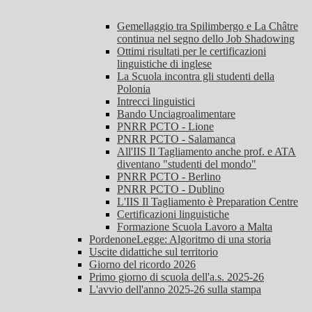
Gemellaggio tra Spilimbergo e La Châtre
continua nel segno dello Job Shadowing
Ottimi risultati per le certificazioni
linguistiche di inglese
La Scuola incontra gli studenti della
Polonia
Intrecci linguistici
Bando Unciagroalimentare
PNRR PCTO - Lione
PNRR PCTO - Salamanca
All'IIS Il Tagliamento anche prof. e ATA
diventano "studenti del mondo"
PNRR PCTO - Berlino
PNRR PCTO - Dublino
L'IIS Il Tagliamento è Preparation Centre
Certificazioni linguistiche
Formazione Scuola Lavoro a Malta
PordenoneLegge: Algoritmo di una storia
Uscite didattiche sul territorio
Giorno del ricordo 2026
Primo giorno di scuola dell'a.s. 2025-26
L'avvio dell'anno 2025-26 sulla stampa