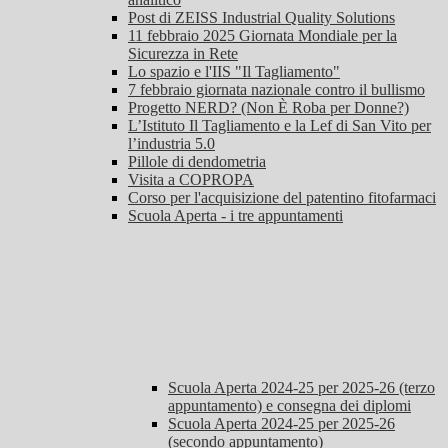
Post di ZEISS Industrial Quality Solutions
11 febbraio 2025 Giornata Mondiale per la
Sicurezza in Rete
Lo spazio e l'IIS "Il Tagliamento"
7 febbraio giornata nazionale contro il bullismo
Progetto NERD? (Non È Roba per Donne?)
L’Istituto Il Tagliamento e la Lef di San Vito per
l’industria 5.0
Pillole di dendometria
Visita a COPROPA
Corso per l'acquisizione del patentino fitofarmaci
Scuola Aperta - i tre appuntamenti
Scuola Aperta 2024-25 per 2025-26 (terzo
appuntamento) e consegna dei diplomi
Scuola Aperta 2024-25 per 2025-26
(secondo appuntamento)