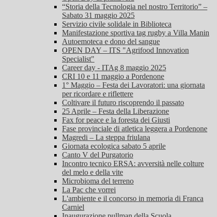
“Storia della Tecnologia nel nostro Territorio” –
Sabato 31 maggio 2025
Servizio civile solidale in Biblioteca
Manifestazione sportiva tag rugby a Villa Manin
Autoemoteca e dono del sangue
OPEN DAY – ITS "Agrifood Innovation
Specialist"
Career day - ITAg 8 maggio 2025
CRI 10 e 11 maggio a Pordenone
1° Maggio – Festa dei Lavoratori: una giornata
per ricordare e riflettere
Coltivare il futuro riscoprendo il passato
25 Aprile – Festa della Liberazione
Fax for peace e la foresta dei Giusti
Fase provinciale di atletica leggera a Pordenone
Magredi – La steppa friulana
Giornata ecologica sabato 5 aprile
Canto V del Purgatorio
Incontro tecnico ERSA: avversità nelle colture
del melo e della vite
Microbioma del terreno
La Pac che vorrei
L'ambiente e il concorso in memoria di Franca
Carniel
Inaugurazione pullman della Scuola