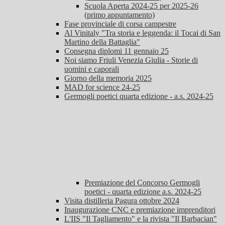
Scuola Aperta 2024-25 per 2025-26
(primo appuntamento)
Fase provinciale di corsa campestre
Al Vinitaly "Tra storia e leggenda: il Tocai di San
Martino della Battaglia"
Consegna diplomi 11 gennaio 25
Noi siamo Friuli Venezia Giulia - Storie di
uomini e caporali
Giorno della memoria 2025
MAD for science 24-25
Germogli poetici quarta edizione - a.s. 2024-25
Premiazione del Concorso Germogli
poetici - quarta edizione a.s. 2024-25
Visita distilleria Pagura ottobre 2024
Inaugurazione CNC e premiazione imprenditori
L'IIS "Il Tagliamento" e la rivista "Il Barbacian"