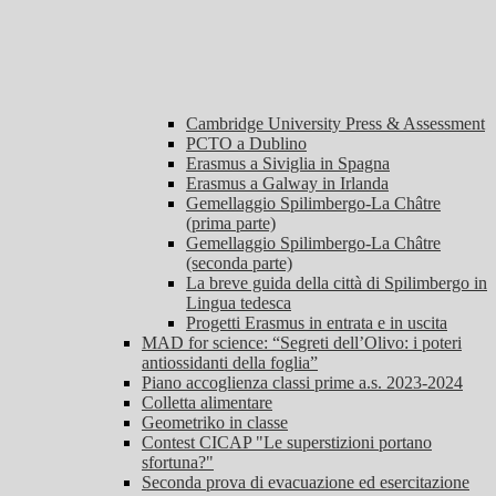
Cambridge University Press & Assessment
PCTO a Dublino
Erasmus a Siviglia in Spagna
Erasmus a Galway in Irlanda
Gemellaggio Spilimbergo-La Châtre
(prima parte)
Gemellaggio Spilimbergo-La Châtre
(seconda parte)
La breve guida della città di Spilimbergo in
Lingua tedesca
Progetti Erasmus in entrata e in uscita
MAD for science: “Segreti dell’Olivo: i poteri
antiossidanti della foglia”
Piano accoglienza classi prime a.s. 2023-2024
Colletta alimentare
Geometriko in classe
Contest CICAP "Le superstizioni portano
sfortuna?"
Seconda prova di evacuazione ed esercitazione