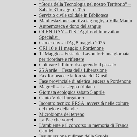
“Storia della Tecnologia nel nostro Territorio” –
Sabato 31 maggio 2025
Servizio civile solidale in Biblioteca
Manifestazione sportiva tag rugby a Villa Manin
Autoemoteca e dono del sangue
OPEN DAY – ITS "Agrifood Innovation
Specialist"
Career day - ITAg 8 maggio 2025
CRI 10 e 11 maggio a Pordenone
1° Maggio – Festa dei Lavoratori: una giornata
per ricordare e riflettere
Coltivare il futuro riscoprendo il passato
25 Aprile – Festa della Liberazione
Fax for peace e la foresta dei Giusti
Fase provinciale di atletica leggera a Pordenone
Magredi – La steppa friulana
Giornata ecologica sabato 5 aprile
Canto V del Purgatorio
Incontro tecnico ERSA: avversità nelle colture
del melo e della vite
Microbioma del terreno
La Pac che vorrei
L'ambiente e il concorso in memoria di Franca
Carniel
Inaugurazione pullman della Scuola