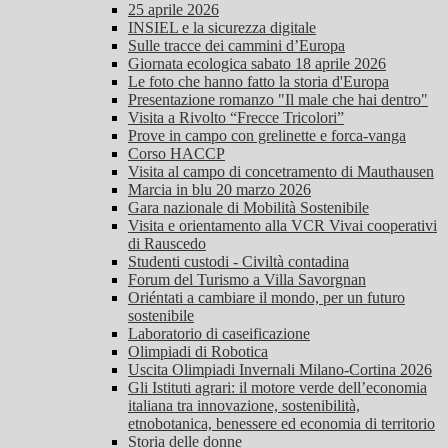
25 aprile 2026
INSIEL e la sicurezza digitale
Sulle tracce dei cammini d’Europa
Giornata ecologica sabato 18 aprile 2026
Le foto che hanno fatto la storia d'Europa
Presentazione romanzo "Il male che hai dentro"
Visita a Rivolto “Frecce Tricolori”
Prove in campo con grelinette e forca-vanga
Corso HACCP
Visita al campo di concetramento di Mauthausen
Marcia in blu 20 marzo 2026
Gara nazionale di Mobilità Sostenibile
Visita e orientamento alla VCR Vivai cooperativi
di Rauscedo
Studenti custodi - Civiltà contadina
Forum del Turismo a Villa Savorgnan
Oriéntati a cambiare il mondo, per un futuro
sostenibile
Laboratorio di caseificazione
Olimpiadi di Robotica
Uscita Olimpiadi Invernali Milano-Cortina 2026
Gli Istituti agrari: il motore verde dell’economia
italiana tra innovazione, sostenibilità,
etnobotanica, benessere ed economia di territorio
Storia delle donne