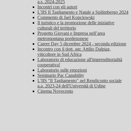
a.s. 2024-2025
Incontri con gli autori
L'IIS Il Tagliamento e Natale a Spilimbergo 2024
Commento di Jael Kopciowski
Il turistico e la promozione delle iniziative
culturali del territorio
Progetto Giovani e Impresa nell’area
metromontana pordenonese
Career Day 5 dicembre 2024 - seconda edizione
Incontro con il dott. agr. Attilio Dalpiaz,
viticoltore in Sud Africa
Laboratorio di educazione all'imprenditorialità
cooperativa!
Laboratorio sulle emozioni
Seminario Pac Capability
L'IIS "Il Tagliamento" nel Rendiconto sociale
a.a. 2023-24 dell'Università di Udine
Cinema Novecento