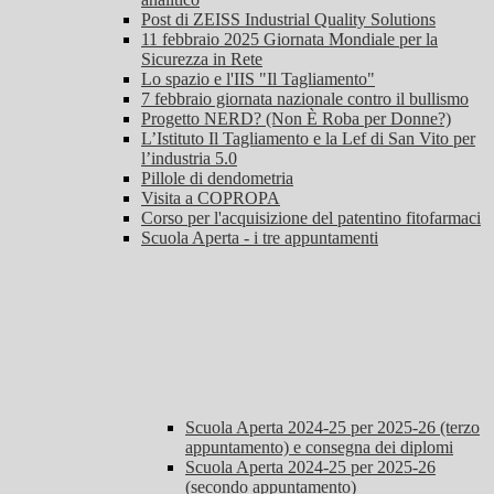
Post di ZEISS Industrial Quality Solutions
11 febbraio 2025 Giornata Mondiale per la
Sicurezza in Rete
Lo spazio e l'IIS "Il Tagliamento"
7 febbraio giornata nazionale contro il bullismo
Progetto NERD? (Non È Roba per Donne?)
L’Istituto Il Tagliamento e la Lef di San Vito per
l’industria 5.0
Pillole di dendometria
Visita a COPROPA
Corso per l'acquisizione del patentino fitofarmaci
Scuola Aperta - i tre appuntamenti
Scuola Aperta 2024-25 per 2025-26 (terzo
appuntamento) e consegna dei diplomi
Scuola Aperta 2024-25 per 2025-26
(secondo appuntamento)