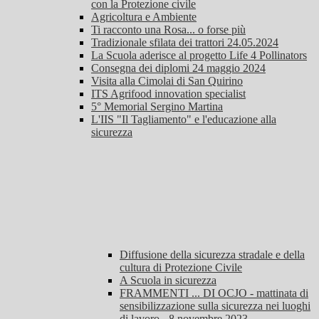
con la Protezione civile
Agricoltura e Ambiente
Ti racconto una Rosa... o forse più
Tradizionale sfilata dei trattori 24.05.2024
La Scuola aderisce al progetto Life 4 Pollinators
Consegna dei diplomi 24 maggio 2024
Visita alla Cimolai di San Quirino
ITS Agrifood innovation specialist
5° Memorial Sergino Martina
L'IIS "Il Tagliamento" e l'educazione alla
sicurezza
Diffusione della sicurezza stradale e della
cultura di Protezione Civile
A Scuola in sicurezza
FRAMMENTI ... DI OCJO - mattinata di
sensibilizzazione sulla sicurezza nei luoghi
di lavoro - 8 novembre 2023