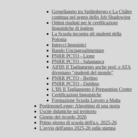
Gemellaggio tra Spilimbergo e La Châtre
continua nel segno dello Job Shadowing
Ottimi risultati per le certificazioni
linguistiche di inglese
La Scuola incontra gli studenti della
Polonia
Intrecci linguistici
Bando Unciagroalimentare
PNRR PCTO - Lione
PNRR PCTO - Salamanca
All'IIS Il Tagliamento anche prof. e ATA
diventano "studenti del mondo"
PNRR PCTO - Berlino
PNRR PCTO - Dublino
L'IIS Il Tagliamento è Preparation Centre
Certificazioni linguistiche
Formazione Scuola Lavoro a Malta
PordenoneLegge: Algoritmo di una storia
Uscite didattiche sul territorio
Giorno del ricordo 2026
Primo giorno di scuola dell'a.s. 2025-26
L'avvio dell'anno 2025-26 sulla stampa