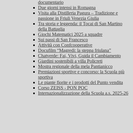
documentario
Due giorni intensi in Romagna
Visita alla Distilleria Pagura – Tradizione e
passione in Friuli Venezia Giulia
Tra storia e leggenda: il Tocai di San Martino
della Battaglia
Giochi Matematici 2025 a squadre
Sui passi di San Francesco
Attività con Confcooperative
Docufilm “Magredi: la steppa friulana”
Chatverde: Fai, Vivi, Guida il Cambiamento
Giardini sostenibili a villa Policreti
Mostra regionale della mela Pantianicco
Premiazioni sportive e concorso: la Scuola più
sportiva
Le piante fiorite e i prodotti del Punto vendita
Corso ZEISS - PON POC
Internazionalizzazione della Scuola a.s. 2025-26