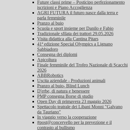
Future classi prime – Posticipo perfezionamento
iscrizioni e Piano Accoglienza
AGRI FUTURA il futuro nasce dalla terra e
parla femminile
Pranzo al buio
Scuola e sport insieme per Danilo e Fabio
Tradizionale sfilata dei trattori 29.05.2026
Visita didattica alla Cantina Pitars
41ª edizione Special Olympics a Lignano
Sabbiadoro
Consegna dei diplomi
Apicoltura
Finale femminile del Trofeo Nazionale di Scacchi
2026
ABBRobotics
Uscita aziendale - Produzioni animali
Pranzo al buio- Blind Lunch
D'erbe, di natura e benessere
PMP consegna Borse di studio
Open Day di primavera 23 maggio 2026
Spettacolo teatrale dei Libani Monni "Galvano
da Tauriano"
In viaggio verso la cooperazione
#post@concervello per la prevezione e il
contrasto al bullismo