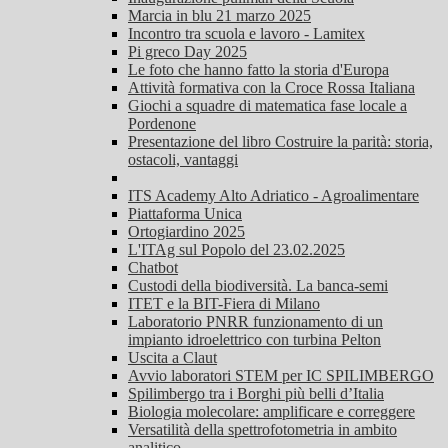
Marcia in blu 21 marzo 2025
Incontro tra scuola e lavoro - Lamitex
Pi greco Day 2025
Le foto che hanno fatto la storia d'Europa
Attività formativa con la Croce Rossa Italiana
Giochi a squadre di matematica fase locale a
Pordenone
Presentazione del libro Costruire la parità: storia,
ostacoli, vantaggi
ITS Academy Alto Adriatico - Agroalimentare
Piattaforma Unica
Ortogiardino 2025
L'ITAg sul Popolo del 23.02.2025
Chatbot
Custodi della biodiversità. La banca-semi
ITET e la BIT-Fiera di Milano
Laboratorio PNRR funzionamento di un
impianto idroelettrico con turbina Pelton
Uscita a Claut
Avvio laboratori STEM per IC SPILIMBERGO
Spilimbergo tra i Borghi più belli d’Italia
Biologia molecolare: amplificare e correggere
Versatilità della spettrofotometria in ambito
analitico