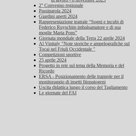
2° Convegno regionale
Passiparola 2024
Giardini aperti 2024
Rappresentazione teatrale “Sogni e incubi di
Federico Ruyschim imbalsamatore e di sua
moglie Maria Pons”
Giornata mondiale della Terra 22 aprile 2024
Al Vinitaly "Note storiche e ampelografiche sul
Tocai nel Friuli Occidentale "
Competizioni sportive
25 aprile 2024
Progetto in rete sul tema della Memoria e del
Ricordo
ERSA - Posizionamento delle trappole per il
monitoraggio di insetti fitopatogeni
Uscita didattica lungo il corso del Tagliamento
Le giornate del FAI