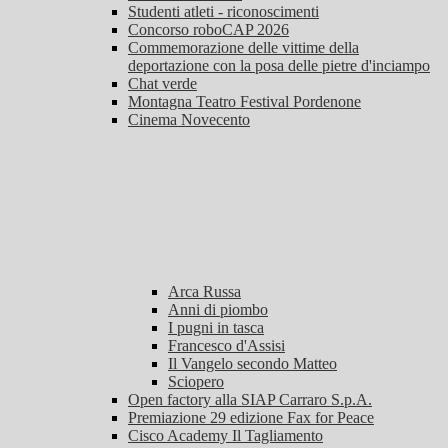
Studenti atleti - riconoscimenti
Concorso roboCAP 2026
Commemorazione delle vittime della
deportazione con la posa delle pietre d'inciampo
Chat verde
Montagna Teatro Festival Pordenone
Cinema Novecento
Arca Russa
Anni di piombo
I pugni in tasca
Francesco d'Assisi
Il Vangelo secondo Matteo
Sciopero
Open factory alla SIAP Carraro S.p.A.
Premiazione 29 edizione Fax for Peace
Cisco Academy Il Tagliamento