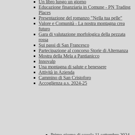
Un libro lungo un giorno
Educazione finanziaria in Comune - PN Trading
Places
Presentazione del romanzo "Nella tua pelle"
Valore e Comunità - La nostra montagna crea
futuro
Gara di valutazione morfologica della pezzata
rossa
Sui passi di San Francesco
Partecipazione al concorso Storie di Alternanza
Mostra della Mela a Pantianicco
Innovalp
Una montagna di salute e benessere
Attività in Azienda
Cammino di San Cristoforo
Accoglienza a.s. 2024-25
Primo giorno di scuola 11 settembre 2024