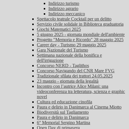
Indirizzo turismo
Indirizzo agrario
Indirizzo meccanico
Spettacolo teatrale Cocktail per un delitto
Servizio civile solidale in Biblioteca graduatoria
Giochi Matematici 2025
5 giugno 2025 - giornata mondiale dell'ambiente
Progetto "Memoria e Ricordo" 28 maggio 2025
Career day - Turismo 29 maggio 2025
Gara Nazionale del Turismo
Settimana nazionale della bonifica e
dell'irrigazione
Concorso NERD - Taglithos
Concorso Navigando del CNR Mare FVG
Tradizionale sfilata dei trattori 24.05.2025
23 maggio - giornata della legalità
Incontro con l’autrice Alice Milani: una
videoconferenza tra letteratura, scienza e graphic
novel
Cultura ed educazione cinofila
Paura e delirio in Danimarca al Cinema Miotto
Biodiversità sul Tagliamento
Paura e delirio in Danimarca
6° Memorial Sergino Martina
Open Day di primavera