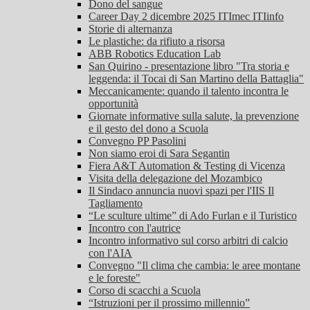
Dono del sangue
Career Day 2 dicembre 2025 ITImec ITIinfo
Storie di alternanza
Le plastiche: da rifiuto a risorsa
ABB Robotics Education Lab
San Quirino - presentazione libro "Tra storia e
leggenda: il Tocai di San Martino della Battaglia"
Meccanicamente: quando il talento incontra le
opportunità
Giornate informative sulla salute, la prevenzione
e il gesto del dono a Scuola
Convegno PP Pasolini
Non siamo eroi di Sara Segantin
Fiera A&T Automation & Testing di Vicenza
Visita della delegazione del Mozambico
Il Sindaco annuncia nuovi spazi per l'IIS Il
Tagliamento
“Le sculture ultime” di Ado Furlan e il Turistico
Incontro con l'autrice
Incontro informativo sul corso arbitri di calcio
con l'AIA
Convegno "Il clima che cambia: le aree montane
e le foreste"
Corso di scacchi a Scuola
“Istruzioni per il prossimo millennio”