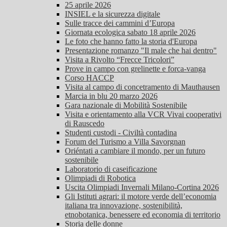
25 aprile 2026
INSIEL e la sicurezza digitale
Sulle tracce dei cammini d’Europa
Giornata ecologica sabato 18 aprile 2026
Le foto che hanno fatto la storia d'Europa
Presentazione romanzo "Il male che hai dentro"
Visita a Rivolto “Frecce Tricolori”
Prove in campo con grelinette e forca-vanga
Corso HACCP
Visita al campo di concetramento di Mauthausen
Marcia in blu 20 marzo 2026
Gara nazionale di Mobilità Sostenibile
Visita e orientamento alla VCR Vivai cooperativi
di Rauscedo
Studenti custodi - Civiltà contadina
Forum del Turismo a Villa Savorgnan
Oriéntati a cambiare il mondo, per un futuro
sostenibile
Laboratorio di caseificazione
Olimpiadi di Robotica
Uscita Olimpiadi Invernali Milano-Cortina 2026
Gli Istituti agrari: il motore verde dell’economia
italiana tra innovazione, sostenibilità,
etnobotanica, benessere ed economia di territorio
Storia delle donne