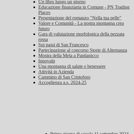
Un libro lungo un giorno
Educazione finanziaria in Comune - PN Trading
Places
Presentazione del romanzo "Nella tua pelle"
Valore e Comunità - La nostra montagna crea
futuro
Gara di valutazione morfologica della pezzata
rossa
Sui passi di San Francesco
Partecipazione al concorso Storie di Alternanza
Mostra della Mela a Pantianicco
Innovalp
Una montagna di salute e benessere
Attività in Azienda
Cammino di San Cristoforo
Accoglienza a.s. 2024-25
Primo giorno di scuola 11 settembre 2024