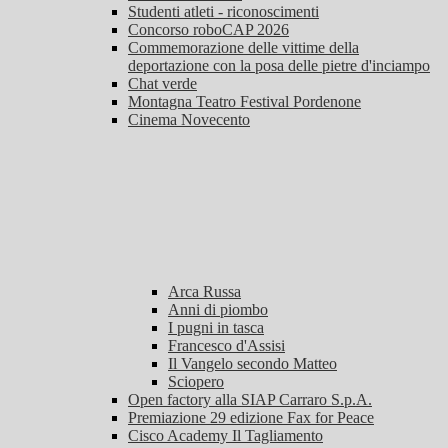
Studenti atleti - riconoscimenti
Concorso roboCAP 2026
Commemorazione delle vittime della
deportazione con la posa delle pietre d'inciampo
Chat verde
Montagna Teatro Festival Pordenone
Cinema Novecento
Arca Russa
Anni di piombo
I pugni in tasca
Francesco d'Assisi
Il Vangelo secondo Matteo
Sciopero
Open factory alla SIAP Carraro S.p.A.
Premiazione 29 edizione Fax for Peace
Cisco Academy Il Tagliamento