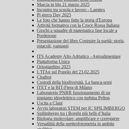
Marcia in blu 21 marzo 2025
Incontro tra scuola e lavoro - Lamitex
Pi greco Day 2025
Le foto che hanno fatto la storia d'Europa
Attività formativa con la Croce Rossa Italiana
Giochi a squadre di matematica fase locale a
Pordenone
Presentazione del libro Costruire la parità: storia,
ostacoli, vantaggi
ITS Academy Alto Adriatico - Agroalimentare
Piattaforma Unica
Ortogiardino 2025
L'ITAg sul Popolo del 23.02.2025
Chatbot
Custodi della biodiversità. La banca-semi
ITET e la BIT-Fiera di Milano
Laboratorio PNRR funzionamento di un
impianto idroelettrico con turbina Pelton
Uscita a Claut
Avvio laboratori STEM per IC SPILIMBERGO
Spilimbergo tra i Borghi più belli d’Italia
Biologia molecolare: amplificare e correggere
Versatilità della spettrofotometria in ambito
analitico