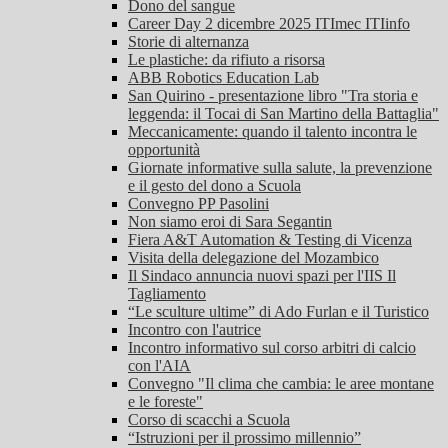
Dono del sangue
Career Day 2 dicembre 2025 ITImec ITIinfo
Storie di alternanza
Le plastiche: da rifiuto a risorsa
ABB Robotics Education Lab
San Quirino - presentazione libro "Tra storia e
leggenda: il Tocai di San Martino della Battaglia"
Meccanicamente: quando il talento incontra le
opportunità
Giornate informative sulla salute, la prevenzione
e il gesto del dono a Scuola
Convegno PP Pasolini
Non siamo eroi di Sara Segantin
Fiera A&T Automation & Testing di Vicenza
Visita della delegazione del Mozambico
Il Sindaco annuncia nuovi spazi per l'IIS Il
Tagliamento
“Le sculture ultime” di Ado Furlan e il Turistico
Incontro con l'autrice
Incontro informativo sul corso arbitri di calcio
con l'AIA
Convegno "Il clima che cambia: le aree montane
e le foreste"
Corso di scacchi a Scuola
“Istruzioni per il prossimo millennio”