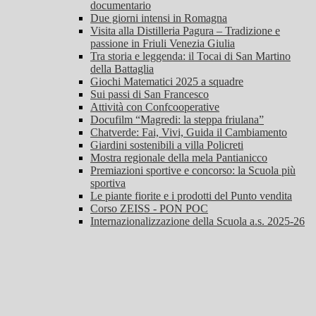
documentario
Due giorni intensi in Romagna
Visita alla Distilleria Pagura – Tradizione e
passione in Friuli Venezia Giulia
Tra storia e leggenda: il Tocai di San Martino
della Battaglia
Giochi Matematici 2025 a squadre
Sui passi di San Francesco
Attività con Confcooperative
Docufilm “Magredi: la steppa friulana”
Chatverde: Fai, Vivi, Guida il Cambiamento
Giardini sostenibili a villa Policreti
Mostra regionale della mela Pantianicco
Premiazioni sportive e concorso: la Scuola più
sportiva
Le piante fiorite e i prodotti del Punto vendita
Corso ZEISS - PON POC
Internazionalizzazione della Scuola a.s. 2025-26