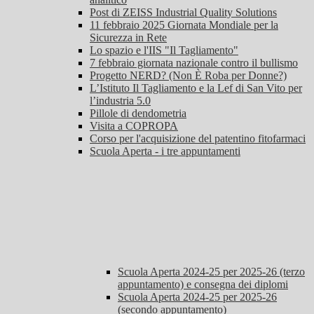
Post di ZEISS Industrial Quality Solutions
11 febbraio 2025 Giornata Mondiale per la
Sicurezza in Rete
Lo spazio e l'IIS "Il Tagliamento"
7 febbraio giornata nazionale contro il bullismo
Progetto NERD? (Non È Roba per Donne?)
L’Istituto Il Tagliamento e la Lef di San Vito per
l’industria 5.0
Pillole di dendometria
Visita a COPROPA
Corso per l'acquisizione del patentino fitofarmaci
Scuola Aperta - i tre appuntamenti
Scuola Aperta 2024-25 per 2025-26 (terzo
appuntamento) e consegna dei diplomi
Scuola Aperta 2024-25 per 2025-26
(secondo appuntamento)