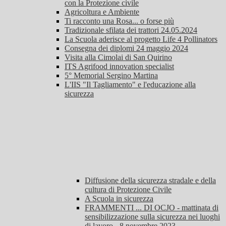
con la Protezione civile
Agricoltura e Ambiente
Ti racconto una Rosa... o forse più
Tradizionale sfilata dei trattori 24.05.2024
La Scuola aderisce al progetto Life 4 Pollinators
Consegna dei diplomi 24 maggio 2024
Visita alla Cimolai di San Quirino
ITS Agrifood innovation specialist
5° Memorial Sergino Martina
L'IIS "Il Tagliamento" e l'educazione alla
sicurezza
Diffusione della sicurezza stradale e della
cultura di Protezione Civile
A Scuola in sicurezza
FRAMMENTI ... DI OCJO - mattinata di
sensibilizzazione sulla sicurezza nei luoghi
di lavoro - 8 novembre 2023