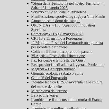
“Storia della Tecnologia nel nostro Territorio” –
Sabato 31 maggio 2025
Servizio civile solidale in Biblioteca
Manifestazione sportiva tag rugby a Villa Manin
Autoemoteca e dono del sangue
OPEN DAY – ITS "Agrifood Innovation
Specialist"
Career day - ITAg 8 maggio 2025
CRI 10 e 11 maggio a Pordenone
1° Maggio – Festa dei Lavoratori: una giornata
per ricordare e riflettere
Coltivare il futuro riscoprendo il passato
25 Aprile – Festa della Liberazione
Fax for peace e la foresta dei Giusti
Fase provinciale di atletica leggera a Pordenone
Magredi – La steppa friulana
Giornata ecologica sabato 5 aprile
Canto V del Purgatorio
Incontro tecnico ERSA: avversità nelle colture
del melo e della vite
Microbioma del terreno
La Pac che vorrei
L'ambiente e il concorso in memoria di Franca
Carniel
Inaugurazione pullman della Scuola