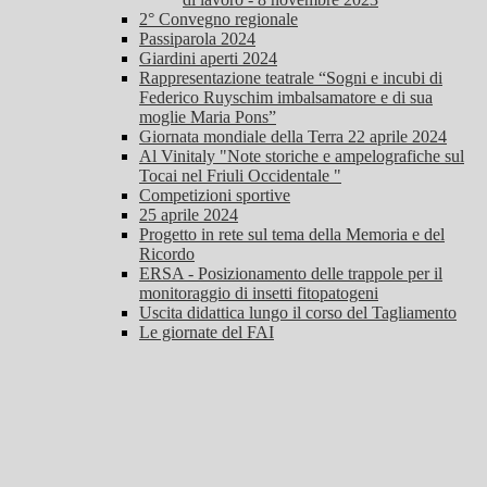
2° Convegno regionale
Passiparola 2024
Giardini aperti 2024
Rappresentazione teatrale “Sogni e incubi di
Federico Ruyschim imbalsamatore e di sua
moglie Maria Pons”
Giornata mondiale della Terra 22 aprile 2024
Al Vinitaly "Note storiche e ampelografiche sul
Tocai nel Friuli Occidentale "
Competizioni sportive
25 aprile 2024
Progetto in rete sul tema della Memoria e del
Ricordo
ERSA - Posizionamento delle trappole per il
monitoraggio di insetti fitopatogeni
Uscita didattica lungo il corso del Tagliamento
Le giornate del FAI