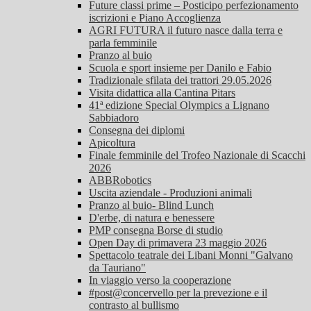
Future classi prime – Posticipo perfezionamento
iscrizioni e Piano Accoglienza
AGRI FUTURA il futuro nasce dalla terra e
parla femminile
Pranzo al buio
Scuola e sport insieme per Danilo e Fabio
Tradizionale sfilata dei trattori 29.05.2026
Visita didattica alla Cantina Pitars
41ª edizione Special Olympics a Lignano
Sabbiadoro
Consegna dei diplomi
Apicoltura
Finale femminile del Trofeo Nazionale di Scacchi
2026
ABBRobotics
Uscita aziendale - Produzioni animali
Pranzo al buio- Blind Lunch
D'erbe, di natura e benessere
PMP consegna Borse di studio
Open Day di primavera 23 maggio 2026
Spettacolo teatrale dei Libani Monni "Galvano
da Tauriano"
In viaggio verso la cooperazione
#post@concervello per la prevezione e il
contrasto al bullismo