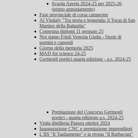
Scuola Aperta 2024-25 per 2025-26
(primo appuntamento)
Fase provinciale di corsa campestre
Al Vinitaly "Tra storia e leggenda: il Tocai di San
Martino della Battaglia"
Consegna diplomi 11 gennaio 25
Noi siamo Friuli Venezia Giulia - Storie di
uomini e caporali
Giorno della memoria 2025
MAD for science 24-25
Germogli poetici quarta edizione - a.s. 2024-25
Premiazione del Concorso Germogli
poetici - quarta edizione a.s. 2024-25
Visita distilleria Pagura ottobre 2024
Inaugurazione CNC e premiazione imprenditori
L'IIS "Il Tagliamento" e la rivista "Il Barbacian"