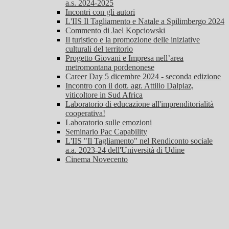
a.s. 2024-2025
Incontri con gli autori
L'IIS Il Tagliamento e Natale a Spilimbergo 2024
Commento di Jael Kopciowski
Il turistico e la promozione delle iniziative
culturali del territorio
Progetto Giovani e Impresa nell’area
metromontana pordenonese
Career Day 5 dicembre 2024 - seconda edizione
Incontro con il dott. agr. Attilio Dalpiaz,
viticoltore in Sud Africa
Laboratorio di educazione all'imprenditorialità
cooperativa!
Laboratorio sulle emozioni
Seminario Pac Capability
L'IIS "Il Tagliamento" nel Rendiconto sociale
a.a. 2023-24 dell'Università di Udine
Cinema Novecento