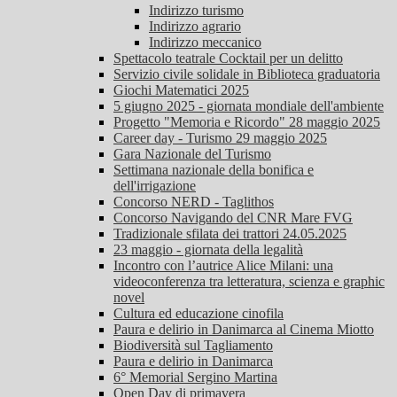
Indirizzo turismo
Indirizzo agrario
Indirizzo meccanico
Spettacolo teatrale Cocktail per un delitto
Servizio civile solidale in Biblioteca graduatoria
Giochi Matematici 2025
5 giugno 2025 - giornata mondiale dell'ambiente
Progetto "Memoria e Ricordo" 28 maggio 2025
Career day - Turismo 29 maggio 2025
Gara Nazionale del Turismo
Settimana nazionale della bonifica e
dell'irrigazione
Concorso NERD - Taglithos
Concorso Navigando del CNR Mare FVG
Tradizionale sfilata dei trattori 24.05.2025
23 maggio - giornata della legalità
Incontro con l’autrice Alice Milani: una
videoconferenza tra letteratura, scienza e graphic
novel
Cultura ed educazione cinofila
Paura e delirio in Danimarca al Cinema Miotto
Biodiversità sul Tagliamento
Paura e delirio in Danimarca
6° Memorial Sergino Martina
Open Day di primavera