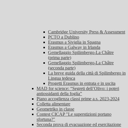
Cambridge University Press & Assessment
PCTO a Dublino
Erasmus a Siviglia in Spagna
Erasmus a Galway in Irlanda
Gemellaggio Spilimbergo-La Châtre
(prima parte)
Gemellaggio Spilimbergo-La Châtre
(seconda parte)
La breve guida della città di Spilimbergo in
Lingua tedesca
Progetti Erasmus in entrata e in uscita
MAD for science: “Segreti dell’Olivo: i poteri
antiossidanti della foglia”
Piano accoglienza classi prime a.s. 2023-2024
Colletta alimentare
Geometriko in classe
Contest CICAP "Le superstizioni portano
sfortuna?"
Seconda prova di evacuazione ed esercitazione