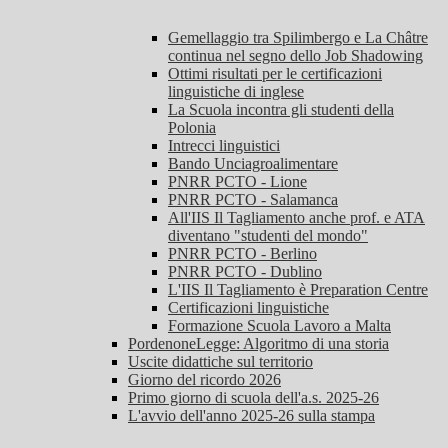
Gemellaggio tra Spilimbergo e La Châtre
continua nel segno dello Job Shadowing
Ottimi risultati per le certificazioni
linguistiche di inglese
La Scuola incontra gli studenti della
Polonia
Intrecci linguistici
Bando Unciagroalimentare
PNRR PCTO - Lione
PNRR PCTO - Salamanca
All'IIS Il Tagliamento anche prof. e ATA
diventano "studenti del mondo"
PNRR PCTO - Berlino
PNRR PCTO - Dublino
L'IIS Il Tagliamento è Preparation Centre
Certificazioni linguistiche
Formazione Scuola Lavoro a Malta
PordenoneLegge: Algoritmo di una storia
Uscite didattiche sul territorio
Giorno del ricordo 2026
Primo giorno di scuola dell'a.s. 2025-26
L'avvio dell'anno 2025-26 sulla stampa