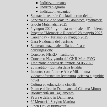
Indirizzo turismo
Indirizzo agrario
Indirizzo meccanico
Spettacolo teatrale Cocktail per un delitto
Servizio civile solidale in Biblioteca graduatoria
Giochi Matematici 2025
5 giugno 2025 - giornata mondiale dell'ambiente
Progetto "Memoria e Ricordo" 28 maggio 2025
Career day - Turismo 29 maggio 2025
Gara Nazionale del Turismo
Settimana nazionale della bonifica e
dell'irrigazione
Concorso NERD - Taglithos
Concorso Navigando del CNR Mare FVG
Tradizionale sfilata dei trattori 24.05.2025
23 maggio - giornata della legalità
Incontro con l’autrice Alice Milani: una
videoconferenza tra letteratura, scienza e graphic
novel
Cultura ed educazione cinofila
Paura e delirio in Danimarca al Cinema Miotto
Biodiversità sul Tagliamento
Paura e delirio in Danimarca
6° Memorial Sergino Martina
Open Day di primavera