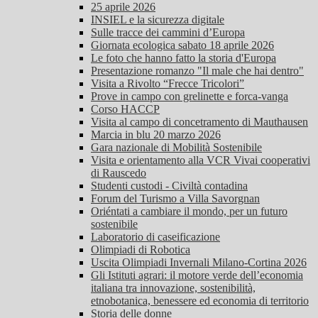
25 aprile 2026
INSIEL e la sicurezza digitale
Sulle tracce dei cammini d’Europa
Giornata ecologica sabato 18 aprile 2026
Le foto che hanno fatto la storia d'Europa
Presentazione romanzo "Il male che hai dentro"
Visita a Rivolto “Frecce Tricolori”
Prove in campo con grelinette e forca-vanga
Corso HACCP
Visita al campo di concetramento di Mauthausen
Marcia in blu 20 marzo 2026
Gara nazionale di Mobilità Sostenibile
Visita e orientamento alla VCR Vivai cooperativi
di Rauscedo
Studenti custodi - Civiltà contadina
Forum del Turismo a Villa Savorgnan
Oriéntati a cambiare il mondo, per un futuro
sostenibile
Laboratorio di caseificazione
Olimpiadi di Robotica
Uscita Olimpiadi Invernali Milano-Cortina 2026
Gli Istituti agrari: il motore verde dell’economia
italiana tra innovazione, sostenibilità,
etnobotanica, benessere ed economia di territorio
Storia delle donne