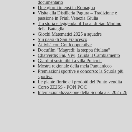
documentario
Due giorni intensi in Romagna
Visita alla Distilleria Pagura – Tradizione e
passione in Friuli Venezia Giulia
Tra storia e leggenda: il Tocai di San Martino
della Battaglia
Giochi Matematici 2025 a squadre
Sui passi di San Francesco
Attività con Confcooperative
Docufilm “Magredi: la steppa friulana”
Chatverde: Fai, Vivi, Guida il Cambiamento
Giardini sostenibili a villa Policreti
Mostra regionale della mela Pantianicco
Premiazioni sportive e concorso: la Scuola più
sportiva
Le piante fiorite e i prodotti del Punto vendita
Corso ZEISS - PON POC
Internazionalizzazione della Scuola a.s. 2025-26