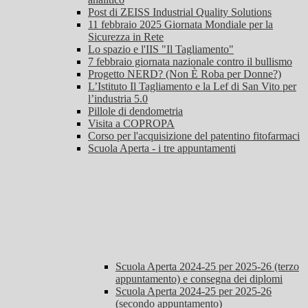
Post di ZEISS Industrial Quality Solutions
11 febbraio 2025 Giornata Mondiale per la
Sicurezza in Rete
Lo spazio e l'IIS "Il Tagliamento"
7 febbraio giornata nazionale contro il bullismo
Progetto NERD? (Non È Roba per Donne?)
L’Istituto Il Tagliamento e la Lef di San Vito per
l’industria 5.0
Pillole di dendometria
Visita a COPROPA
Corso per l'acquisizione del patentino fitofarmaci
Scuola Aperta - i tre appuntamenti
Scuola Aperta 2024-25 per 2025-26 (terzo
appuntamento) e consegna dei diplomi
Scuola Aperta 2024-25 per 2025-26
(secondo appuntamento)