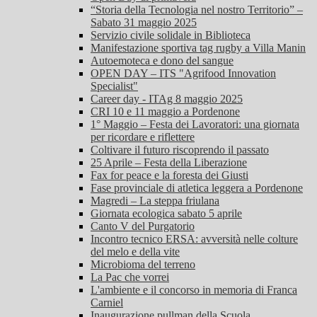
“Storia della Tecnologia nel nostro Territorio” –
Sabato 31 maggio 2025
Servizio civile solidale in Biblioteca
Manifestazione sportiva tag rugby a Villa Manin
Autoemoteca e dono del sangue
OPEN DAY – ITS "Agrifood Innovation
Specialist"
Career day - ITAg 8 maggio 2025
CRI 10 e 11 maggio a Pordenone
1° Maggio – Festa dei Lavoratori: una giornata
per ricordare e riflettere
Coltivare il futuro riscoprendo il passato
25 Aprile – Festa della Liberazione
Fax for peace e la foresta dei Giusti
Fase provinciale di atletica leggera a Pordenone
Magredi – La steppa friulana
Giornata ecologica sabato 5 aprile
Canto V del Purgatorio
Incontro tecnico ERSA: avversità nelle colture
del melo e della vite
Microbioma del terreno
La Pac che vorrei
L'ambiente e il concorso in memoria di Franca
Carniel
Inaugurazione pullman della Scuola