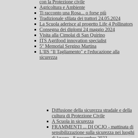
con la Protezione civile
Agricoltura e Ambiente
Ti racconto una Rosa... o forse più
Tradizionale sfilata dei trattori 24.05.2024
La Scuola aderisce al progetto Life 4 Pollinators
Consegna dei diplomi 24 maggio 2024
Visita alla Cimolai di San Quirino
ITS Agrifood innovation specialist
5° Memorial Sergino Martina
L'IIS "Il Tagliamento" e l'educazione alla
sicurezza
Diffusione della sicurezza stradale e della
cultura di Protezione Civile
A Scuola in sicurezza
FRAMMENTI ... DI OCJO - mattinata di
sensibilizzazione sulla sicurezza nei luoghi
di lavoro - 8 novembre 2023