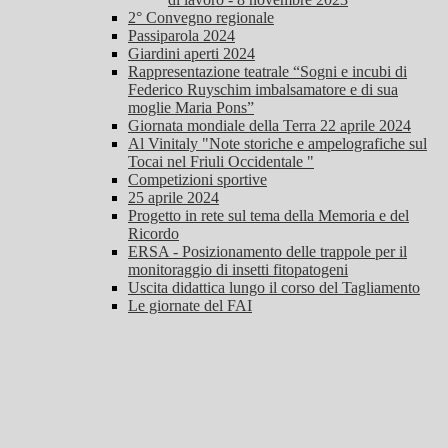
2° Convegno regionale
Passiparola 2024
Giardini aperti 2024
Rappresentazione teatrale “Sogni e incubi di
Federico Ruyschim imbalsamatore e di sua
moglie Maria Pons”
Giornata mondiale della Terra 22 aprile 2024
Al Vinitaly "Note storiche e ampelografiche sul
Tocai nel Friuli Occidentale "
Competizioni sportive
25 aprile 2024
Progetto in rete sul tema della Memoria e del
Ricordo
ERSA - Posizionamento delle trappole per il
monitoraggio di insetti fitopatogeni
Uscita didattica lungo il corso del Tagliamento
Le giornate del FAI