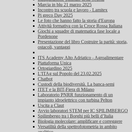
Marcia in blu 21 marzo 2025
Incontro tra scuola e lavoro - Lamitex
Pi greco Day 2025
Le foto che hanno fatto la storia d'Europa
Attività formativa con la Croce Rossa Italiana
Giochi a squadre di matematica fase locale a
Pordenone
Presentazione del libro Costruire la parità: storia,
ostacoli, vantaggi
ITS Academy Alto Adriatico - Agroalimentare
Piattaforma Unica
Ortogiardino 2025
L'ITAg sul Popolo del 23.02.2025
Chatbot
Custodi della biodiversità. La banca-semi
ITET e la BIT-Fiera di Milano
Laboratorio PNRR funzionamento di un
impianto idroelettrico con turbina Pelton
Uscita a Claut
Avvio laboratori STEM per IC SPILIMBERGO
Spilimbergo tra i Borghi più belli d’Italia
Biologia molecolare: amplificare e correggere
Versatilità della spettrofotometria in ambito
analitico