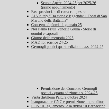
Scuola Aperta 2024-25 per 2025-26
(primo appuntamento)
Fase provinciale di corsa campestre
Al Vinitaly "Tra storia e leggenda: il Tocai di San
Martino della Battaglia"
Consegna diplomi 11 gennaio 25
Noi siamo Friuli Venezia Giulia - Storie di
uomini e caporali
Giorno della memoria 2025
MAD for science 24-25
Germogli poetici quarta edizione - a.s. 2024-25
Premiazione del Concorso Germogli
poetici - quarta edizione a.s. 2024-25
Visita distilleria Pagura ottobre 2024
Inaugurazione CNC e premiazione imprenditori
L'IIS "Il Tagliamento" e la rivista "Il Barbacian"