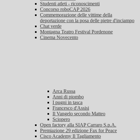
Studenti atleti - riconoscimenti
Concorso roboCAP 2026
Commemorazione delle vittime della
deportazione con la posa delle pietre d'inciampo
Chat verde
Montagna Teatro Festival Pordenone
Cinema Novecento
Arca Russa
Anni di piombo
I pugni in tasca
Francesco d'Assisi
Il Vangelo secondo Matteo
Sciopero
Open factory alla SIAP Carraro S.p.A.
Premiazione 29 edizione Fax for Peace
Cisco Academy Il Tagliamento