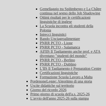
Gemellaggio tra Spilimbergo e La Châtre
continua nel segno dello Job Shadowing
Ottimi risultati per le certificazioni
linguistiche di inglese
La Scuola incontra gli studenti della
Polonia
Intrecci linguistici
Bando Unciagroalimentare
PNRR PCTO - Lione
PNRR PCTO - Salamanca
All'IIS Il Tagliamento anche prof. e ATA
diventano "studenti del mondo"
PNRR PCTO - Berlino
PNRR PCTO - Dublino
L'IIS Il Tagliamento è Preparation Centre
Certificazioni linguistiche
Formazione Scuola Lavoro a Malta
PordenoneLegge: Algoritmo di una storia
Uscite didattiche sul territorio
Giorno del ricordo 2026
Primo giorno di scuola dell'a.s. 2025-26
L'avvio dell'anno 2025-26 sulla stampa