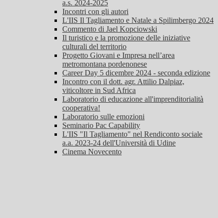
a.s. 2024-2025
Incontri con gli autori
L'IIS Il Tagliamento e Natale a Spilimbergo 2024
Commento di Jael Kopciowski
Il turistico e la promozione delle iniziative
culturali del territorio
Progetto Giovani e Impresa nell’area
metromontana pordenonese
Career Day 5 dicembre 2024 - seconda edizione
Incontro con il dott. agr. Attilio Dalpiaz,
viticoltore in Sud Africa
Laboratorio di educazione all'imprenditorialità
cooperativa!
Laboratorio sulle emozioni
Seminario Pac Capability
L'IIS "Il Tagliamento" nel Rendiconto sociale
a.a. 2023-24 dell'Università di Udine
Cinema Novecento