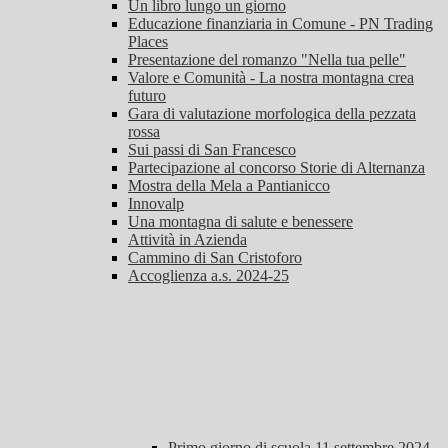
Un libro lungo un giorno
Educazione finanziaria in Comune - PN Trading
Places
Presentazione del romanzo "Nella tua pelle"
Valore e Comunità - La nostra montagna crea
futuro
Gara di valutazione morfologica della pezzata
rossa
Sui passi di San Francesco
Partecipazione al concorso Storie di Alternanza
Mostra della Mela a Pantianicco
Innovalp
Una montagna di salute e benessere
Attività in Azienda
Cammino di San Cristoforo
Accoglienza a.s. 2024-25
Primo giorno di scuola 11 settembre 2024