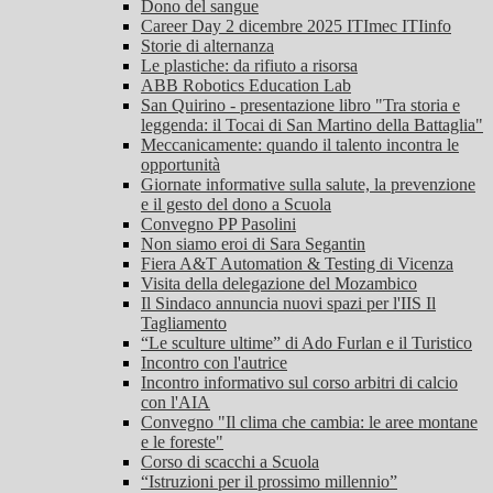
Dono del sangue
Career Day 2 dicembre 2025 ITImec ITIinfo
Storie di alternanza
Le plastiche: da rifiuto a risorsa
ABB Robotics Education Lab
San Quirino - presentazione libro "Tra storia e
leggenda: il Tocai di San Martino della Battaglia"
Meccanicamente: quando il talento incontra le
opportunità
Giornate informative sulla salute, la prevenzione
e il gesto del dono a Scuola
Convegno PP Pasolini
Non siamo eroi di Sara Segantin
Fiera A&T Automation & Testing di Vicenza
Visita della delegazione del Mozambico
Il Sindaco annuncia nuovi spazi per l'IIS Il
Tagliamento
“Le sculture ultime” di Ado Furlan e il Turistico
Incontro con l'autrice
Incontro informativo sul corso arbitri di calcio
con l'AIA
Convegno "Il clima che cambia: le aree montane
e le foreste"
Corso di scacchi a Scuola
“Istruzioni per il prossimo millennio”