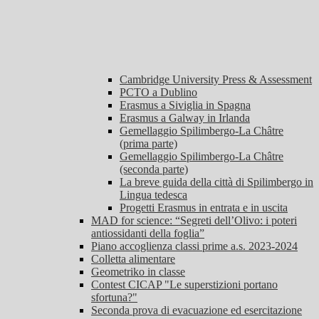
Cambridge University Press & Assessment
PCTO a Dublino
Erasmus a Siviglia in Spagna
Erasmus a Galway in Irlanda
Gemellaggio Spilimbergo-La Châtre
(prima parte)
Gemellaggio Spilimbergo-La Châtre
(seconda parte)
La breve guida della città di Spilimbergo in
Lingua tedesca
Progetti Erasmus in entrata e in uscita
MAD for science: “Segreti dell’Olivo: i poteri
antiossidanti della foglia”
Piano accoglienza classi prime a.s. 2023-2024
Colletta alimentare
Geometriko in classe
Contest CICAP "Le superstizioni portano
sfortuna?"
Seconda prova di evacuazione ed esercitazione