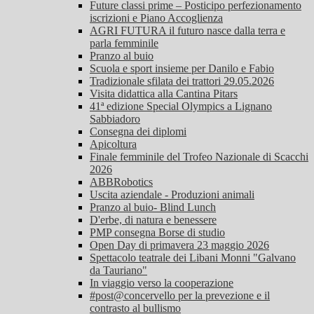
Future classi prime – Posticipo perfezionamento
iscrizioni e Piano Accoglienza
AGRI FUTURA il futuro nasce dalla terra e
parla femminile
Pranzo al buio
Scuola e sport insieme per Danilo e Fabio
Tradizionale sfilata dei trattori 29.05.2026
Visita didattica alla Cantina Pitars
41ª edizione Special Olympics a Lignano
Sabbiadoro
Consegna dei diplomi
Apicoltura
Finale femminile del Trofeo Nazionale di Scacchi
2026
ABBRobotics
Uscita aziendale - Produzioni animali
Pranzo al buio- Blind Lunch
D'erbe, di natura e benessere
PMP consegna Borse di studio
Open Day di primavera 23 maggio 2026
Spettacolo teatrale dei Libani Monni "Galvano
da Tauriano"
In viaggio verso la cooperazione
#post@concervello per la prevezione e il
contrasto al bullismo