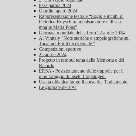
Passiparola 2024
Giardini aperti 2024
Rappresentazione teatrale “Sogni e incubi di
Federico Ruyschim imbalsamatore e di sua
moglie Maria Pons”
Giornata mondiale della Terra 22 aprile 2024
Al Vinitaly "Note storiche e ampelografiche sul
Tocai nel Friuli Occidentale "
Competizioni sportive
25 aprile 2024
Progetto in rete sul tema della Memoria e del
Ricordo
ERSA - Posizionamento delle trappole per il
monitoraggio di insetti fitopatogeni
Uscita didattica lungo il corso del Tagliamento
Le giornate del FAI