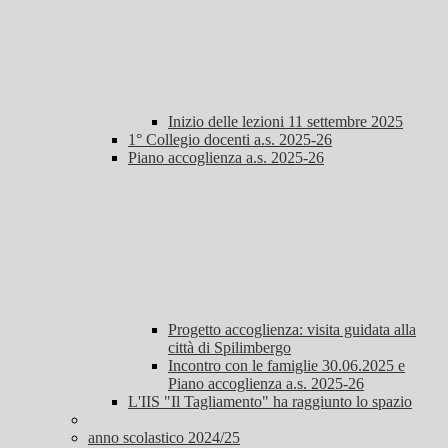
Inizio delle lezioni 11 settembre 2025
1° Collegio docenti a.s. 2025-26
Piano accoglienza a.s. 2025-26
Progetto accoglienza: visita guidata alla
città di Spilimbergo
Incontro con le famiglie 30.06.2025 e
Piano accoglienza a.s. 2025-26
L'IIS "Il Tagliamento" ha raggiunto lo spazio
anno scolastico 2024/25