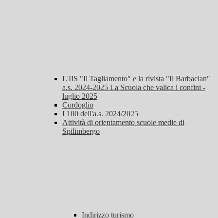
L'IIS "Il Tagliamento" e la rivista "Il Barbacian"
a.s. 2024-2025 La Scuola che valica i confini -
luglio 2025
Cordoglio
I 100 dell'a.s. 2024/2025
Attività di orientamento scuole medie di
Spilimbergo
Indirizzo turismo