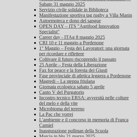
Sabato 31 maggio 2025
Servizio civile solidale in Biblioteca
Manifestazione sportiva tag rugby a Villa Manin
Autoemoteca e dono del sangue
OPEN DAY – ITS "Agrifood Innovation
Specialist"
Career day - ITAg 8 maggio 2025
CRI 10 e 11 maggio a Pordenone
1° Maggio – Festa dei Lavoratori: una giornata
per ricordare e riflettere
Coltivare il futuro riscoprendo il passato
25 Aprile – Festa della Liberazione
Fax for peace e la foresta dei Giusti
Fase provinciale di atletica leggera a Pordenone
Magredi – La steppa friulana
Giornata ecologica sabato 5 aprile
Canto V del Purgatorio
Incontro tecnico ERSA: avversità nelle colture
del melo e della vite
Microbioma del terreno
La Pac che vorrei
L'ambiente e il concorso in memoria di Franca
Carniel
Inaugurazione pullman della Scuola
Marcia in blu 21 marzo 2025