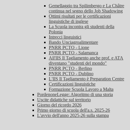
Gemellaggio tra Spilimbergo e La Châtre
continua nel segno dello Job Shadowing
Ottimi risultati per le certificazioni
linguistiche di inglese
La Scuola incontra gli studenti della
Polonia
Intrecci linguistici
Bando Unciagroalimentare
PNRR PCTO - Lione
PNRR PCTO - Salamanca
All'IIS Il Tagliamento anche prof. e ATA
diventano "studenti del mondo"
PNRR PCTO - Berlino
PNRR PCTO - Dublino
L'IIS Il Tagliamento è Preparation Centre
Certificazioni linguistiche
Formazione Scuola Lavoro a Malta
PordenoneLegge: Algoritmo di una storia
Uscite didattiche sul territorio
Giorno del ricordo 2026
Primo giorno di scuola dell'a.s. 2025-26
L'avvio dell'anno 2025-26 sulla stampa