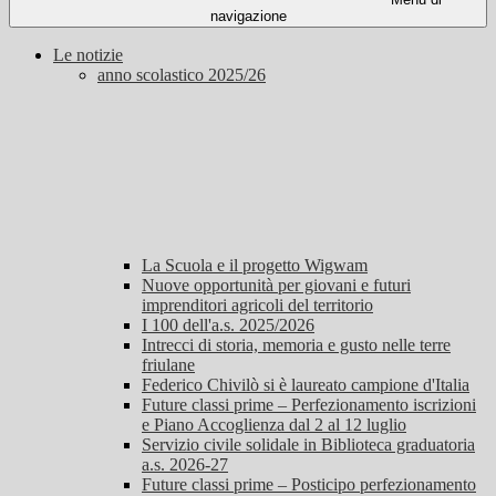
navigazione
Le notizie
anno scolastico 2025/26
La Scuola e il progetto Wigwam
Nuove opportunità per giovani e futuri
imprenditori agricoli del territorio
I 100 dell'a.s. 2025/2026
Intrecci di storia, memoria e gusto nelle terre
friulane
Federico Chivilò si è laureato campione d'Italia
Future classi prime – Perfezionamento iscrizioni
e Piano Accoglienza dal 2 al 12 luglio
Servizio civile solidale in Biblioteca graduatoria
a.s. 2026-27
Future classi prime – Posticipo perfezionamento