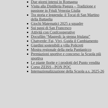
Due giorni intensi in Romagna
Visita alla Distilleria Pagura – Tradizione e
passione in Friuli Venezia Giulia
Tra storia e leggenda: il Tocai di San Martino
della Battaglia
Giochi Matematici 2025 a squadre
Sui passi di San Francesco
Attività con Confcooperative
Docufilm “Magredi: la steppa friulana”
Chatverde: Fai, Vivi, Guida il Cambiamento
Giardini sostenibili a villa Policreti
Mostra regionale della mela Pantianicco
Premiazioni sportive e concorso: la Scuola più
sportiva
Le piante fiorite e i prodotti del Punto vendita
Corso ZEISS - PON POC
Internazionalizzazione della Scuola a.s. 2025-26