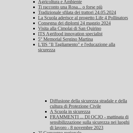
Agricoltura e Ambiente
Ti racconto una Rosa... o forse più
Tradizionale sfilata dei trattori 24.05.2024
La Scuola aderisce al progetto Life 4 Pollinators
Consegna dei diplomi 24 maggio 2024
Visita alla Cimolai di San Quirino
ITS Agrifood innovation specialist
5° Memorial Sergino Martina
L'IIS "Il Tagliamento" e l'educazione alla
sicurezza
Diffusione della sicurezza stradale e della
cultura di Protezione Civile
A Scuola in sicurezza
FRAMMENTI ... DI OCJO - mattinata di
sensibilizzazione sulla sicurezza nei luoghi
di lavoro - 8 novembre 2023
2° Convegno regionale