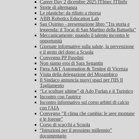
Career Day 2 dicembre 2025 ITImec ITIinfo
Storie di alternanza
Le plastiche: da rifiuto a risorsa
ABB Robotics Education Lab
San Quirino - presentazione libro "Tra storia e
leggenda: il Tocai di San Martino della Battaglia"
Meccanicamente: quando il talento incontra le
opportunità
Giornate informative sulla salute, la prevenzione
e il gesto del dono a Scuola
Convegno PP Pasolini
Non siamo eroi di Sara Segantin
Fiera A&T Automation & Testing di Vicenza
Visita della delegazione del Mozambico
Il Sindaco annuncia nuovi spazi per l'IIS Il
Tagliamento
“Le sculture ultime” di Ado Furlan e il Turistico
Incontro con l'autrice
Incontro informativo sul corso arbitri di calcio
con l'AIA
Convegno "Il clima che cambia: le aree montane
e le foreste"
Corso di scacchi a Scuola
“Istruzioni per il prossimo millennio”
documentario