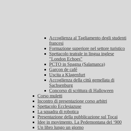
Accoglienza al Tagliamento degli studenti
francesi
Formazione superiore nel settore turistico
Spettacolo teatrale in lingua inglese
"London Echoes"
PCTO in Spagna (Salamanca)
Garçon de café
Uscita a Klagenfurt
Accoglienza della città gemellata di
Sachsenburg
Concorso di scrittura di Halloween
Corso muletti
Incontro di presentazione corso arbitri
Spettacolo Ecclesiazuse
La squadra di robotica
Presentazione della pubblicazione sul Tocai
Idee in movimento. La Pedemontana del ‘900
Un libro lungo un giorno