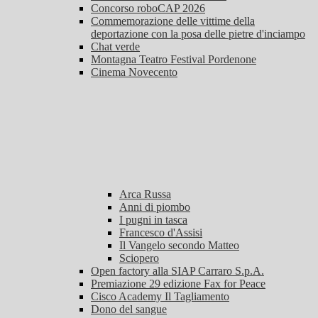
Concorso roboCAP 2026
Commemorazione delle vittime della
deportazione con la posa delle pietre d'inciampo
Chat verde
Montagna Teatro Festival Pordenone
Cinema Novecento
Arca Russa
Anni di piombo
I pugni in tasca
Francesco d'Assisi
Il Vangelo secondo Matteo
Sciopero
Open factory alla SIAP Carraro S.p.A.
Premiazione 29 edizione Fax for Peace
Cisco Academy Il Tagliamento
Dono del sangue