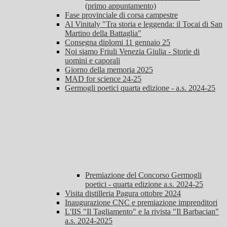
(primo appuntamento)
Fase provinciale di corsa campestre
Al Vinitaly "Tra storia e leggenda: il Tocai di San
Martino della Battaglia"
Consegna diplomi 11 gennaio 25
Noi siamo Friuli Venezia Giulia - Storie di
uomini e caporali
Giorno della memoria 2025
MAD for science 24-25
Germogli poetici quarta edizione - a.s. 2024-25
Premiazione del Concorso Germogli
poetici - quarta edizione a.s. 2024-25
Visita distilleria Pagura ottobre 2024
Inaugurazione CNC e premiazione imprenditori
L'IIS "Il Tagliamento" e la rivista "Il Barbacian"
a.s. 2024-2025