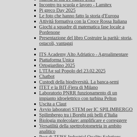
Incontro tra scuola e lavoro - Lamitex
Pi greco Day 2025
Le foto che hanno fatto la storia d'Europa
Attività formativa con la Croce Rossa Italiana
Giochi a squadre di matematica fase locale a
Pordenone
Presentazione del libro Costruire la parità: storia,
ostacoli, vantaggi
ITS Academy Alto Adriatico - Agroalimentare
Piattaforma Unica
Ortogiardino 2025
L'ITAg sul Popolo del 23.02.2025
Chatbot
Custodi della biodiversità. La banca-semi
ITET e la BIT-Fiera di Milano
Laboratorio PNRR funzionamento di un
impianto idroelettrico con turbina Pelton
Uscita a Claut
Avvio laboratori STEM per IC SPILIMBERGO
Spilimbergo tra i Borghi più belli d’Italia
Biologia molecolare: amplificare e correggere
Versatilità della spettrofotometria in ambito
analitico
Post di ZEISS Industrial Quality Solutions