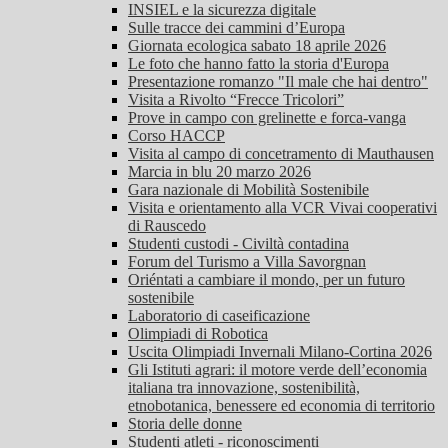
INSIEL e la sicurezza digitale
Sulle tracce dei cammini d’Europa
Giornata ecologica sabato 18 aprile 2026
Le foto che hanno fatto la storia d'Europa
Presentazione romanzo "Il male che hai dentro"
Visita a Rivolto “Frecce Tricolori”
Prove in campo con grelinette e forca-vanga
Corso HACCP
Visita al campo di concetramento di Mauthausen
Marcia in blu 20 marzo 2026
Gara nazionale di Mobilità Sostenibile
Visita e orientamento alla VCR Vivai cooperativi
di Rauscedo
Studenti custodi - Civiltà contadina
Forum del Turismo a Villa Savorgnan
Oriéntati a cambiare il mondo, per un futuro
sostenibile
Laboratorio di caseificazione
Olimpiadi di Robotica
Uscita Olimpiadi Invernali Milano-Cortina 2026
Gli Istituti agrari: il motore verde dell’economia
italiana tra innovazione, sostenibilità,
etnobotanica, benessere ed economia di territorio
Storia delle donne
Studenti atleti - riconoscimenti