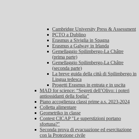
Cambridge University Press & Assessment
PCTO a Dublino
Erasmus a Siviglia in Spagna
Erasmus a Galway in Irlanda
Gemellaggio Spilimbergo-La Châtre
(prima parte)
Gemellaggio Spilimbergo-La Châtre
(seconda parte)
La breve guida della città di Spilimbergo in
Lingua tedesca
Progetti Erasmus in entrata e in uscita
MAD for science: “Segreti dell’Olivo: i poteri
antiossidanti della foglia”
Piano accoglienza classi prime a.s. 2023-2024
Colletta alimentare
Geometriko in classe
Contest CICAP "Le superstizioni portano
sfortuna?"
Seconda prova di evacuazione ed esercitazione
con la Protezione civile