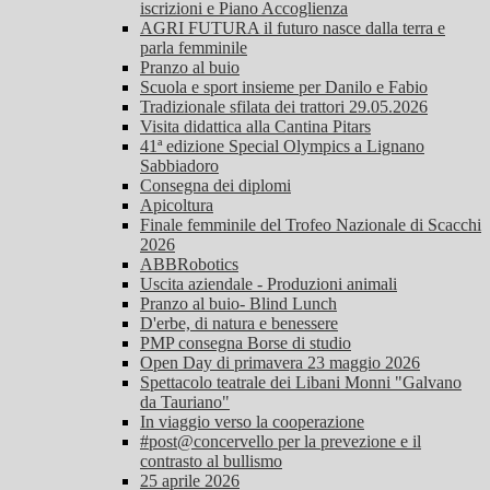
iscrizioni e Piano Accoglienza
AGRI FUTURA il futuro nasce dalla terra e
parla femminile
Pranzo al buio
Scuola e sport insieme per Danilo e Fabio
Tradizionale sfilata dei trattori 29.05.2026
Visita didattica alla Cantina Pitars
41ª edizione Special Olympics a Lignano
Sabbiadoro
Consegna dei diplomi
Apicoltura
Finale femminile del Trofeo Nazionale di Scacchi
2026
ABBRobotics
Uscita aziendale - Produzioni animali
Pranzo al buio- Blind Lunch
D'erbe, di natura e benessere
PMP consegna Borse di studio
Open Day di primavera 23 maggio 2026
Spettacolo teatrale dei Libani Monni "Galvano
da Tauriano"
In viaggio verso la cooperazione
#post@concervello per la prevezione e il
contrasto al bullismo
25 aprile 2026