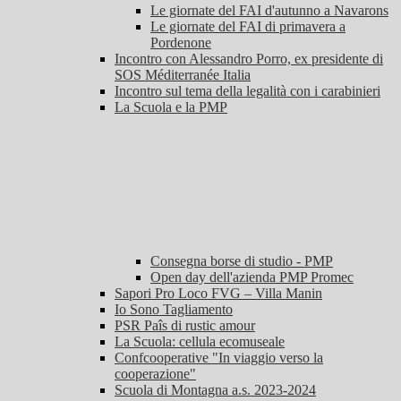
Le giornate del FAI d'autunno a Navarons
Le giornate del FAI di primavera a
Pordenone
Incontro con Alessandro Porro, ex presidente di
SOS Méditerranée Italia
Incontro sul tema della legalità con i carabinieri
La Scuola e la PMP
Consegna borse di studio - PMP
Open day dell'azienda PMP Promec
Sapori Pro Loco FVG – Villa Manin
Io Sono Tagliamento
PSR Paîs di rustic amour
La Scuola: cellula ecomuseale
Confcooperative "In viaggio verso la
cooperazione"
Scuola di Montagna a.s. 2023-2024