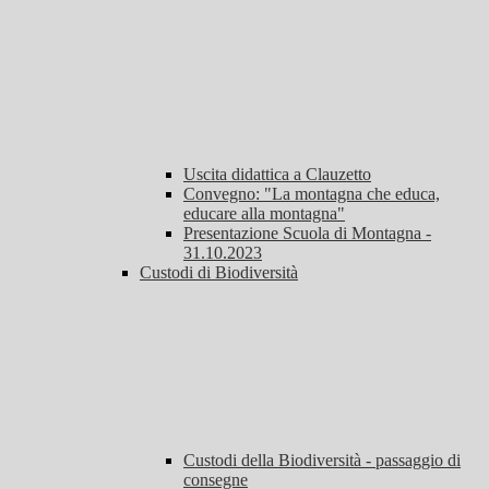
Uscita didattica a Clauzetto
Convegno: "La montagna che educa,
educare alla montagna"
Presentazione Scuola di Montagna -
31.10.2023
Custodi di Biodiversità
Custodi della Biodiversità - passaggio di
consegne