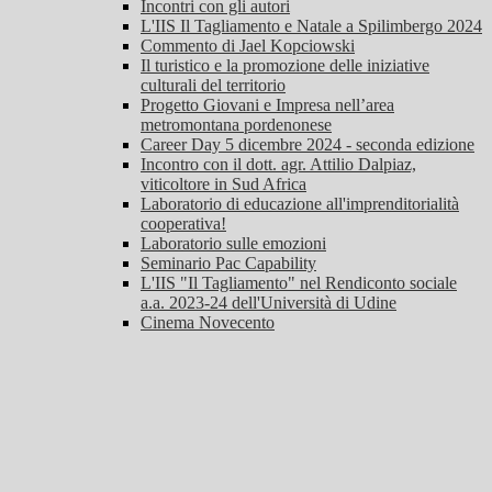
Incontri con gli autori
L'IIS Il Tagliamento e Natale a Spilimbergo 2024
Commento di Jael Kopciowski
Il turistico e la promozione delle iniziative
culturali del territorio
Progetto Giovani e Impresa nell’area
metromontana pordenonese
Career Day 5 dicembre 2024 - seconda edizione
Incontro con il dott. agr. Attilio Dalpiaz,
viticoltore in Sud Africa
Laboratorio di educazione all'imprenditorialità
cooperativa!
Laboratorio sulle emozioni
Seminario Pac Capability
L'IIS "Il Tagliamento" nel Rendiconto sociale
a.a. 2023-24 dell'Università di Udine
Cinema Novecento