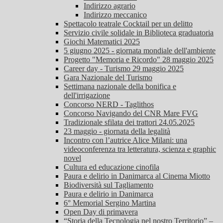
Indirizzo agrario
Indirizzo meccanico
Spettacolo teatrale Cocktail per un delitto
Servizio civile solidale in Biblioteca graduatoria
Giochi Matematici 2025
5 giugno 2025 - giornata mondiale dell'ambiente
Progetto "Memoria e Ricordo" 28 maggio 2025
Career day - Turismo 29 maggio 2025
Gara Nazionale del Turismo
Settimana nazionale della bonifica e
dell'irrigazione
Concorso NERD - Taglithos
Concorso Navigando del CNR Mare FVG
Tradizionale sfilata dei trattori 24.05.2025
23 maggio - giornata della legalità
Incontro con l’autrice Alice Milani: una
videoconferenza tra letteratura, scienza e graphic
novel
Cultura ed educazione cinofila
Paura e delirio in Danimarca al Cinema Miotto
Biodiversità sul Tagliamento
Paura e delirio in Danimarca
6° Memorial Sergino Martina
Open Day di primavera
“Storia della Tecnologia nel nostro Territorio” –