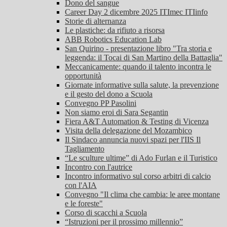
Dono del sangue
Career Day 2 dicembre 2025 ITImec ITIinfo
Storie di alternanza
Le plastiche: da rifiuto a risorsa
ABB Robotics Education Lab
San Quirino - presentazione libro "Tra storia e
leggenda: il Tocai di San Martino della Battaglia"
Meccanicamente: quando il talento incontra le
opportunità
Giornate informative sulla salute, la prevenzione
e il gesto del dono a Scuola
Convegno PP Pasolini
Non siamo eroi di Sara Segantin
Fiera A&T Automation & Testing di Vicenza
Visita della delegazione del Mozambico
Il Sindaco annuncia nuovi spazi per l'IIS Il
Tagliamento
“Le sculture ultime” di Ado Furlan e il Turistico
Incontro con l'autrice
Incontro informativo sul corso arbitri di calcio
con l'AIA
Convegno "Il clima che cambia: le aree montane
e le foreste"
Corso di scacchi a Scuola
“Istruzioni per il prossimo millennio”