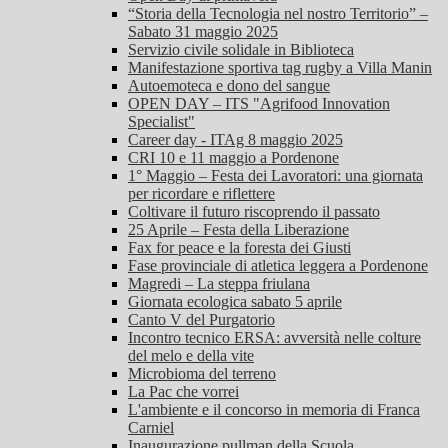
“Storia della Tecnologia nel nostro Territorio” –
Sabato 31 maggio 2025
Servizio civile solidale in Biblioteca
Manifestazione sportiva tag rugby a Villa Manin
Autoemoteca e dono del sangue
OPEN DAY – ITS "Agrifood Innovation
Specialist"
Career day - ITAg 8 maggio 2025
CRI 10 e 11 maggio a Pordenone
1° Maggio – Festa dei Lavoratori: una giornata
per ricordare e riflettere
Coltivare il futuro riscoprendo il passato
25 Aprile – Festa della Liberazione
Fax for peace e la foresta dei Giusti
Fase provinciale di atletica leggera a Pordenone
Magredi – La steppa friulana
Giornata ecologica sabato 5 aprile
Canto V del Purgatorio
Incontro tecnico ERSA: avversità nelle colture
del melo e della vite
Microbioma del terreno
La Pac che vorrei
L'ambiente e il concorso in memoria di Franca
Carniel
Inaugurazione pullman della Scuola