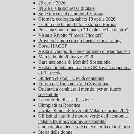
25 aprile 2026
INSIEL e la sicurezza digitale
Sulle tracce dei cammini d’Europa
Giornata ecologica sabato 18 aprile 2026
Le foto che hanno fatto la storia d'Europa
Presentazione romanzo "Il male che hai dentro"
Visita a Rivolto “Frecce Tricolori”
Prove in campo con grelinette e forca-vanga
Corso HACCP
Visita al campo di concetramento di Mauthausen
Marcia in blu 20 marzo 2026
Gara nazionale di Mobilità Sostenibile
Visita e orientamento alla VCR Vivai cooperativi
di Rauscedo
Studenti custodi - Civiltà contadina
Forum del Turismo a Villa Savorgnan
Oriéntati a cambiare il mondo, per un futuro
sostenibile
Laboratorio di caseificazione
Olimpiadi di Robotica
Uscita Olimpiadi Invernali Milano-Cortina 2026
Gli Istituti agrari: il motore verde dell’economia
italiana tra innovazione, sostenibilità,
etnobotanica, benessere ed economia di territorio
Storia delle donne