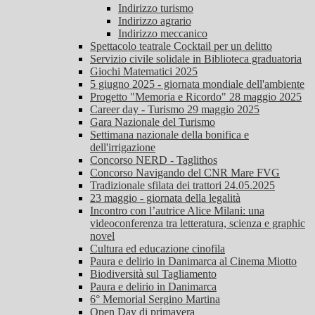
Indirizzo turismo
Indirizzo agrario
Indirizzo meccanico
Spettacolo teatrale Cocktail per un delitto
Servizio civile solidale in Biblioteca graduatoria
Giochi Matematici 2025
5 giugno 2025 - giornata mondiale dell'ambiente
Progetto "Memoria e Ricordo" 28 maggio 2025
Career day - Turismo 29 maggio 2025
Gara Nazionale del Turismo
Settimana nazionale della bonifica e
dell'irrigazione
Concorso NERD - Taglithos
Concorso Navigando del CNR Mare FVG
Tradizionale sfilata dei trattori 24.05.2025
23 maggio - giornata della legalità
Incontro con l’autrice Alice Milani: una
videoconferenza tra letteratura, scienza e graphic
novel
Cultura ed educazione cinofila
Paura e delirio in Danimarca al Cinema Miotto
Biodiversità sul Tagliamento
Paura e delirio in Danimarca
6° Memorial Sergino Martina
Open Day di primavera