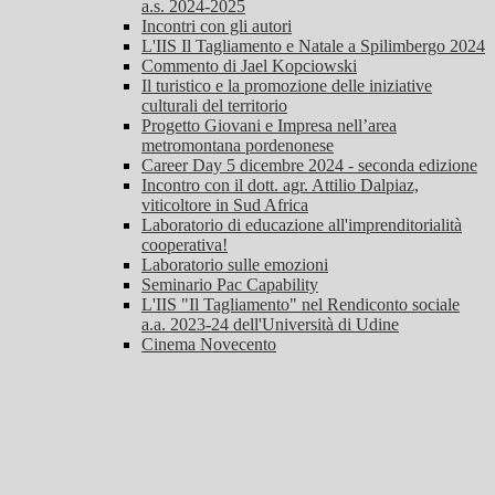
a.s. 2024-2025
Incontri con gli autori
L'IIS Il Tagliamento e Natale a Spilimbergo 2024
Commento di Jael Kopciowski
Il turistico e la promozione delle iniziative
culturali del territorio
Progetto Giovani e Impresa nell’area
metromontana pordenonese
Career Day 5 dicembre 2024 - seconda edizione
Incontro con il dott. agr. Attilio Dalpiaz,
viticoltore in Sud Africa
Laboratorio di educazione all'imprenditorialità
cooperativa!
Laboratorio sulle emozioni
Seminario Pac Capability
L'IIS "Il Tagliamento" nel Rendiconto sociale
a.a. 2023-24 dell'Università di Udine
Cinema Novecento