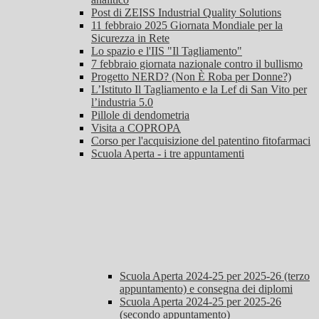
Post di ZEISS Industrial Quality Solutions
11 febbraio 2025 Giornata Mondiale per la
Sicurezza in Rete
Lo spazio e l'IIS "Il Tagliamento"
7 febbraio giornata nazionale contro il bullismo
Progetto NERD? (Non È Roba per Donne?)
L’Istituto Il Tagliamento e la Lef di San Vito per
l’industria 5.0
Pillole di dendometria
Visita a COPROPA
Corso per l'acquisizione del patentino fitofarmaci
Scuola Aperta - i tre appuntamenti
Scuola Aperta 2024-25 per 2025-26 (terzo
appuntamento) e consegna dei diplomi
Scuola Aperta 2024-25 per 2025-26
(secondo appuntamento)