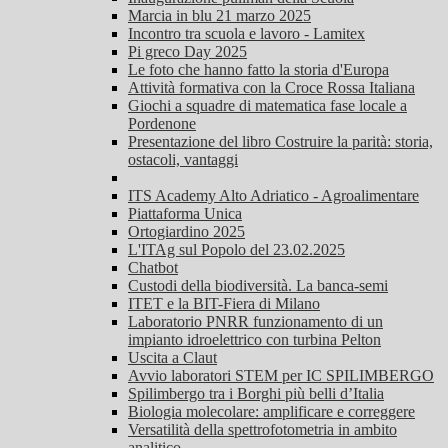
Marcia in blu 21 marzo 2025
Incontro tra scuola e lavoro - Lamitex
Pi greco Day 2025
Le foto che hanno fatto la storia d'Europa
Attività formativa con la Croce Rossa Italiana
Giochi a squadre di matematica fase locale a
Pordenone
Presentazione del libro Costruire la parità: storia,
ostacoli, vantaggi
ITS Academy Alto Adriatico - Agroalimentare
Piattaforma Unica
Ortogiardino 2025
L'ITAg sul Popolo del 23.02.2025
Chatbot
Custodi della biodiversità. La banca-semi
ITET e la BIT-Fiera di Milano
Laboratorio PNRR funzionamento di un
impianto idroelettrico con turbina Pelton
Uscita a Claut
Avvio laboratori STEM per IC SPILIMBERGO
Spilimbergo tra i Borghi più belli d’Italia
Biologia molecolare: amplificare e correggere
Versatilità della spettrofotometria in ambito
analitico