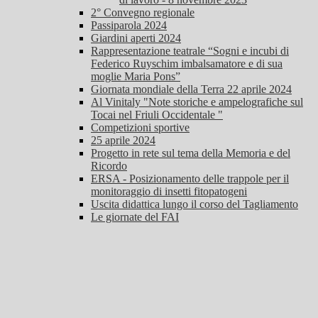
2° Convegno regionale
Passiparola 2024
Giardini aperti 2024
Rappresentazione teatrale “Sogni e incubi di
Federico Ruyschim imbalsamatore e di sua
moglie Maria Pons”
Giornata mondiale della Terra 22 aprile 2024
Al Vinitaly "Note storiche e ampelografiche sul
Tocai nel Friuli Occidentale "
Competizioni sportive
25 aprile 2024
Progetto in rete sul tema della Memoria e del
Ricordo
ERSA - Posizionamento delle trappole per il
monitoraggio di insetti fitopatogeni
Uscita didattica lungo il corso del Tagliamento
Le giornate del FAI