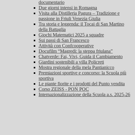
documentario
Due giorni intensi in Romagna
Visita alla Distilleria Pagura – Tradizione e
passione in Friuli Venezia Giulia
Tra storia e leggenda: il Tocai di San Martino
della Battaglia
Giochi Matematici 2025 a squadre
Sui passi di San Francesco
Attività con Confcooperative
Docufilm “Magredi: la steppa friulana”
Chatverde: Fai, Vivi, Guida il Cambiamento
Giardini sostenibili a villa Policreti
Mostra regionale della mela Pantianicco
Premiazioni sportive e concorso: la Scuola più
sportiva
Le piante fiorite e i prodotti del Punto vendita
Corso ZEISS - PON POC
Internazionalizzazione della Scuola a.s. 2025-26