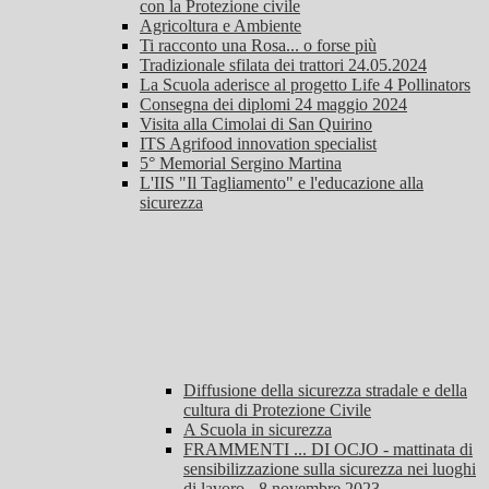
con la Protezione civile
Agricoltura e Ambiente
Ti racconto una Rosa... o forse più
Tradizionale sfilata dei trattori 24.05.2024
La Scuola aderisce al progetto Life 4 Pollinators
Consegna dei diplomi 24 maggio 2024
Visita alla Cimolai di San Quirino
ITS Agrifood innovation specialist
5° Memorial Sergino Martina
L'IIS "Il Tagliamento" e l'educazione alla
sicurezza
Diffusione della sicurezza stradale e della
cultura di Protezione Civile
A Scuola in sicurezza
FRAMMENTI ... DI OCJO - mattinata di
sensibilizzazione sulla sicurezza nei luoghi
di lavoro - 8 novembre 2023