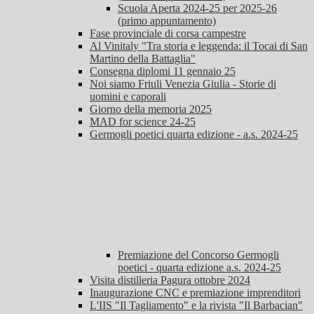
Scuola Aperta 2024-25 per 2025-26
(primo appuntamento)
Fase provinciale di corsa campestre
Al Vinitaly "Tra storia e leggenda: il Tocai di San
Martino della Battaglia"
Consegna diplomi 11 gennaio 25
Noi siamo Friuli Venezia Giulia - Storie di
uomini e caporali
Giorno della memoria 2025
MAD for science 24-25
Germogli poetici quarta edizione - a.s. 2024-25
Premiazione del Concorso Germogli
poetici - quarta edizione a.s. 2024-25
Visita distilleria Pagura ottobre 2024
Inaugurazione CNC e premiazione imprenditori
L'IIS "Il Tagliamento" e la rivista "Il Barbacian"