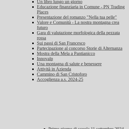
Un libro lungo un giorno
Educazione finanziaria in Comune - PN Trading
Places
Presentazione del romanzo "Nella tua pelle"
Valore e Comunità - La nostra montagna crea
futuro
Gara di valutazione morfologica della pezzata
rossa
Sui passi di San Francesco
Partecipazione al concorso Storie di Alternanza
Mostra della Mela a Pantianicco
Innovalp
Una montagna di salute e benessere
Attività in Azienda
Cammino di San Cristoforo
Accoglienza a.s. 2024-25
Primo giorno di scuola 11 settembre 2024