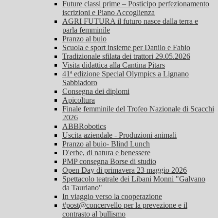
Future classi prime – Posticipo perfezionamento
iscrizioni e Piano Accoglienza
AGRI FUTURA il futuro nasce dalla terra e
parla femminile
Pranzo al buio
Scuola e sport insieme per Danilo e Fabio
Tradizionale sfilata dei trattori 29.05.2026
Visita didattica alla Cantina Pitars
41ª edizione Special Olympics a Lignano
Sabbiadoro
Consegna dei diplomi
Apicoltura
Finale femminile del Trofeo Nazionale di Scacchi
2026
ABBRobotics
Uscita aziendale - Produzioni animali
Pranzo al buio- Blind Lunch
D'erbe, di natura e benessere
PMP consegna Borse di studio
Open Day di primavera 23 maggio 2026
Spettacolo teatrale dei Libani Monni "Galvano
da Tauriano"
In viaggio verso la cooperazione
#post@concervello per la prevezione e il
contrasto al bullismo