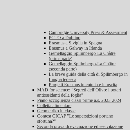
Cambridge University Press & Assessment
PCTO a Dublino
Erasmus a Siviglia in Spagna
Erasmus a Galway in Irlanda
Gemellaggio Spilimbergo-La Châtre
(prima parte)
Gemellaggio Spilimbergo-La Châtre
(seconda parte)
La breve guida della città di Spilimbergo in
Lingua tedesca
Progetti Erasmus in entrata e in uscita
MAD for science: “Segreti dell’Olivo: i poteri
antiossidanti della foglia”
Piano accoglienza classi prime a.s. 2023-2024
Colletta alimentare
Geometriko in classe
Contest CICAP "Le superstizioni portano
sfortuna?"
Seconda prova di evacuazione ed esercitazione