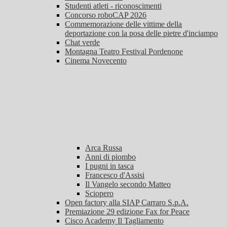
Studenti atleti - riconoscimenti
Concorso roboCAP 2026
Commemorazione delle vittime della
deportazione con la posa delle pietre d'inciampo
Chat verde
Montagna Teatro Festival Pordenone
Cinema Novecento
Arca Russa
Anni di piombo
I pugni in tasca
Francesco d'Assisi
Il Vangelo secondo Matteo
Sciopero
Open factory alla SIAP Carraro S.p.A.
Premiazione 29 edizione Fax for Peace
Cisco Academy Il Tagliamento