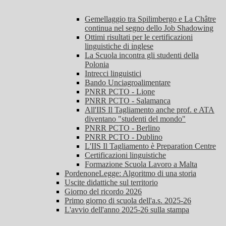
Gemellaggio tra Spilimbergo e La Châtre
continua nel segno dello Job Shadowing
Ottimi risultati per le certificazioni
linguistiche di inglese
La Scuola incontra gli studenti della
Polonia
Intrecci linguistici
Bando Unciagroalimentare
PNRR PCTO - Lione
PNRR PCTO - Salamanca
All'IIS Il Tagliamento anche prof. e ATA
diventano "studenti del mondo"
PNRR PCTO - Berlino
PNRR PCTO - Dublino
L'IIS Il Tagliamento è Preparation Centre
Certificazioni linguistiche
Formazione Scuola Lavoro a Malta
PordenoneLegge: Algoritmo di una storia
Uscite didattiche sul territorio
Giorno del ricordo 2026
Primo giorno di scuola dell'a.s. 2025-26
L'avvio dell'anno 2025-26 sulla stampa