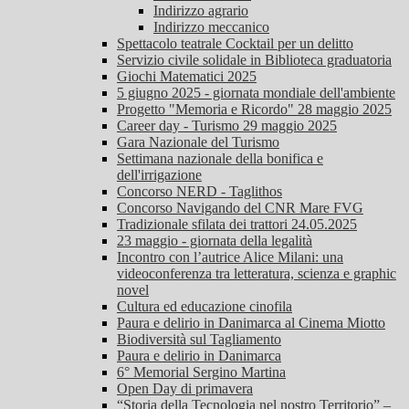
Indirizzo agrario
Indirizzo meccanico
Spettacolo teatrale Cocktail per un delitto
Servizio civile solidale in Biblioteca graduatoria
Giochi Matematici 2025
5 giugno 2025 - giornata mondiale dell'ambiente
Progetto "Memoria e Ricordo" 28 maggio 2025
Career day - Turismo 29 maggio 2025
Gara Nazionale del Turismo
Settimana nazionale della bonifica e
dell'irrigazione
Concorso NERD - Taglithos
Concorso Navigando del CNR Mare FVG
Tradizionale sfilata dei trattori 24.05.2025
23 maggio - giornata della legalità
Incontro con l’autrice Alice Milani: una
videoconferenza tra letteratura, scienza e graphic
novel
Cultura ed educazione cinofila
Paura e delirio in Danimarca al Cinema Miotto
Biodiversità sul Tagliamento
Paura e delirio in Danimarca
6° Memorial Sergino Martina
Open Day di primavera
“Storia della Tecnologia nel nostro Territorio” –