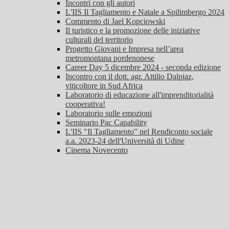
Incontri con gli autori
L'IIS Il Tagliamento e Natale a Spilimbergo 2024
Commento di Jael Kopciowski
Il turistico e la promozione delle iniziative
culturali del territorio
Progetto Giovani e Impresa nell’area
metromontana pordenonese
Career Day 5 dicembre 2024 - seconda edizione
Incontro con il dott. agr. Attilio Dalpiaz,
viticoltore in Sud Africa
Laboratorio di educazione all'imprenditorialità
cooperativa!
Laboratorio sulle emozioni
Seminario Pac Capability
L'IIS "Il Tagliamento" nel Rendiconto sociale
a.a. 2023-24 dell'Università di Udine
Cinema Novecento