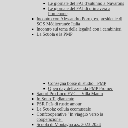
Le giornate del FAI d'autunno a Navarons
Le giornate del FAI di primavera a
Pordenone
Incontro con Alessandro Porro, ex presidente di
SOS Méditerranée Italia
Incontro sul tema della legalità con i carabinieri
La Scuola e la PMP
Consegna borse di studio - PMP
Open day dell'azienda PMP Promec
Sapori Pro Loco FVG – Villa Manin
Io Sono Tagliamento
PSR Paîs di rustic amour
La Scuola: cellula ecomuseale
Confcooperative "In viaggio verso la
cooperazione"
Scuola di Montagna a.s. 2023-2024