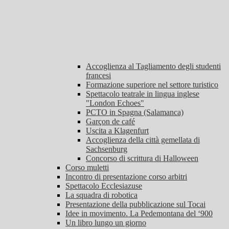
Accoglienza al Tagliamento degli studenti
francesi
Formazione superiore nel settore turistico
Spettacolo teatrale in lingua inglese
"London Echoes"
PCTO in Spagna (Salamanca)
Garçon de café
Uscita a Klagenfurt
Accoglienza della città gemellata di
Sachsenburg
Concorso di scrittura di Halloween
Corso muletti
Incontro di presentazione corso arbitri
Spettacolo Ecclesiazuse
La squadra di robotica
Presentazione della pubblicazione sul Tocai
Idee in movimento. La Pedemontana del ‘900
Un libro lungo un giorno