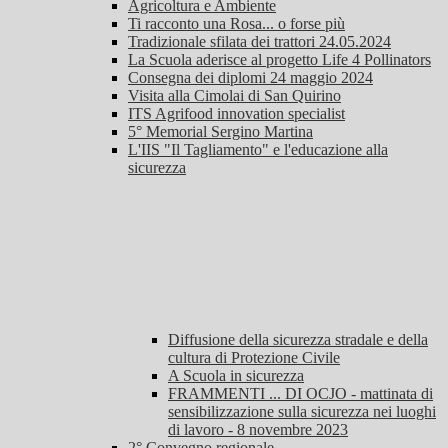
Agricoltura e Ambiente
Ti racconto una Rosa... o forse più
Tradizionale sfilata dei trattori 24.05.2024
La Scuola aderisce al progetto Life 4 Pollinators
Consegna dei diplomi 24 maggio 2024
Visita alla Cimolai di San Quirino
ITS Agrifood innovation specialist
5° Memorial Sergino Martina
L'IIS "Il Tagliamento" e l'educazione alla
sicurezza
Diffusione della sicurezza stradale e della
cultura di Protezione Civile
A Scuola in sicurezza
FRAMMENTI ... DI OCJO - mattinata di
sensibilizzazione sulla sicurezza nei luoghi
di lavoro - 8 novembre 2023
2° Convegno regionale