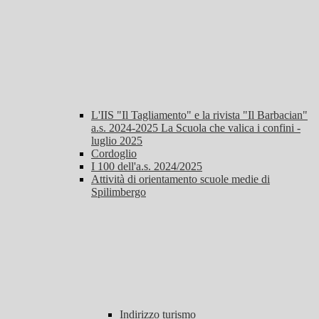
L'IIS "Il Tagliamento" e la rivista "Il Barbacian"
a.s. 2024-2025 La Scuola che valica i confini -
luglio 2025
Cordoglio
I 100 dell'a.s. 2024/2025
Attività di orientamento scuole medie di
Spilimbergo
Indirizzo turismo