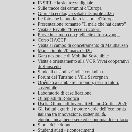
INSIEL e la sicurezza digitale
Sulle tracce dei cammini d’Europa
Giornata ecologica sabato 18 aprile 2026
Le foto che hanno fatto la storia d'Europa
Presentazione romanzo "Il male che hai dentro"
Visita a Rivolto “Frecce Tricolori”
Prove in campo con grelinette e forca-vanga
Corso HACCP
Visita al campo di concetramento di Mauthausen
Marcia in blu 20 marzo 2026
Gara nazionale di Mobilità Sostenibile
Visita e orientamento alla VCR Vivai cooperativi
di Rauscedo
Studenti custodi - Civiltà contadina
Forum del Turismo a Villa Savorgnan
Oriéntati a cambiare il mondo, per un futuro
sostenibile
Laboratorio di caseificazione
Olimpiadi di Robotica
Uscita Olimpiadi Invernali Milano-Cortina 2026
Gli Istituti agrari: il motore verde dell’economia
italiana tra innovazione, sostenibilità,
etnobotanica, benessere ed economia di territorio
Storia delle donne
Studenti atleti - riconoscimenti