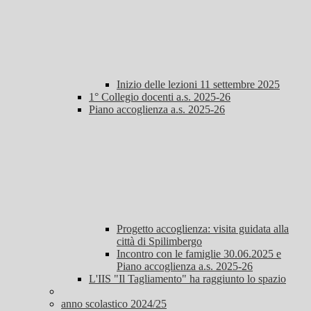
Inizio delle lezioni 11 settembre 2025
1° Collegio docenti a.s. 2025-26
Piano accoglienza a.s. 2025-26
Progetto accoglienza: visita guidata alla
città di Spilimbergo
Incontro con le famiglie 30.06.2025 e
Piano accoglienza a.s. 2025-26
L'IIS "Il Tagliamento" ha raggiunto lo spazio
anno scolastico 2024/25