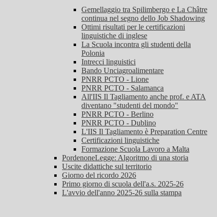
Gemellaggio tra Spilimbergo e La Châtre
continua nel segno dello Job Shadowing
Ottimi risultati per le certificazioni
linguistiche di inglese
La Scuola incontra gli studenti della
Polonia
Intrecci linguistici
Bando Unciagroalimentare
PNRR PCTO - Lione
PNRR PCTO - Salamanca
All'IIS Il Tagliamento anche prof. e ATA
diventano "studenti del mondo"
PNRR PCTO - Berlino
PNRR PCTO - Dublino
L'IIS Il Tagliamento è Preparation Centre
Certificazioni linguistiche
Formazione Scuola Lavoro a Malta
PordenoneLegge: Algoritmo di una storia
Uscite didattiche sul territorio
Giorno del ricordo 2026
Primo giorno di scuola dell'a.s. 2025-26
L'avvio dell'anno 2025-26 sulla stampa