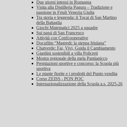
Due giorni intensi in Romagna
Visita alla Distilleria Pagura – Tradizione e
passione in Friuli Venezia Giulia
Tra storia e leggenda: il Tocai di San Martino
della Battaglia
Giochi Matematici 2025 a squadre
Sui passi di San Francesco
Attività con Confcooperative
Docufilm “Magredi: la steppa friulana”
Chatverde: Fai, Vivi, Guida il Cambiamento
Giardini sostenibili a villa Policreti
Mostra regionale della mela Pantianicco
Premiazioni sportive e concorso: la Scuola più
sportiva
Le piante fiorite e i prodotti del Punto vendita
Corso ZEISS - PON POC
Internazionalizzazione della Scuola a.s. 2025-26