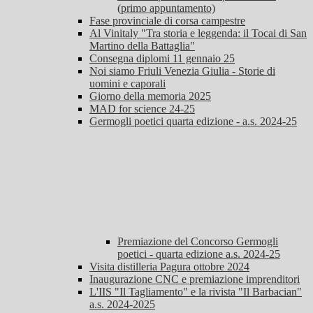
(primo appuntamento)
Fase provinciale di corsa campestre
Al Vinitaly "Tra storia e leggenda: il Tocai di San
Martino della Battaglia"
Consegna diplomi 11 gennaio 25
Noi siamo Friuli Venezia Giulia - Storie di
uomini e caporali
Giorno della memoria 2025
MAD for science 24-25
Germogli poetici quarta edizione - a.s. 2024-25
Premiazione del Concorso Germogli
poetici - quarta edizione a.s. 2024-25
Visita distilleria Pagura ottobre 2024
Inaugurazione CNC e premiazione imprenditori
L'IIS "Il Tagliamento" e la rivista "Il Barbacian"
a.s. 2024-2025