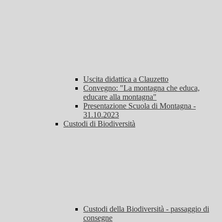
Uscita didattica a Clauzetto
Convegno: "La montagna che educa,
educare alla montagna"
Presentazione Scuola di Montagna -
31.10.2023
Custodi di Biodiversità
Custodi della Biodiversità - passaggio di
consegne