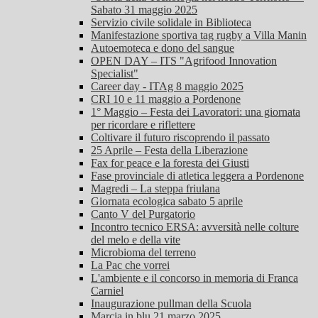
Sabato 31 maggio 2025
Servizio civile solidale in Biblioteca
Manifestazione sportiva tag rugby a Villa Manin
Autoemoteca e dono del sangue
OPEN DAY – ITS "Agrifood Innovation
Specialist"
Career day - ITAg 8 maggio 2025
CRI 10 e 11 maggio a Pordenone
1° Maggio – Festa dei Lavoratori: una giornata
per ricordare e riflettere
Coltivare il futuro riscoprendo il passato
25 Aprile – Festa della Liberazione
Fax for peace e la foresta dei Giusti
Fase provinciale di atletica leggera a Pordenone
Magredi – La steppa friulana
Giornata ecologica sabato 5 aprile
Canto V del Purgatorio
Incontro tecnico ERSA: avversità nelle colture
del melo e della vite
Microbioma del terreno
La Pac che vorrei
L'ambiente e il concorso in memoria di Franca
Carniel
Inaugurazione pullman della Scuola
Marcia in blu 21 marzo 2025