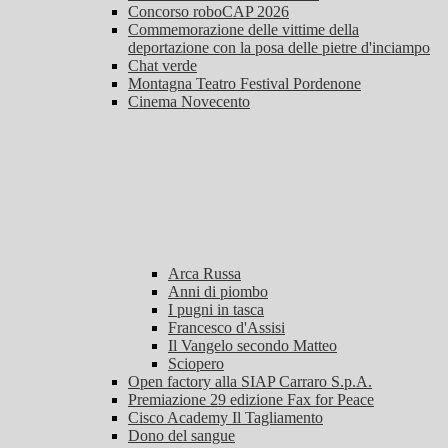
Concorso roboCAP 2026
Commemorazione delle vittime della
deportazione con la posa delle pietre d'inciampo
Chat verde
Montagna Teatro Festival Pordenone
Cinema Novecento
Arca Russa
Anni di piombo
I pugni in tasca
Francesco d'Assisi
Il Vangelo secondo Matteo
Sciopero
Open factory alla SIAP Carraro S.p.A.
Premiazione 29 edizione Fax for Peace
Cisco Academy Il Tagliamento
Dono del sangue