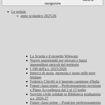
navigazione
Le notizie
anno scolastico 2025/26
La Scuola e il progetto Wigwam
Nuove opportunità per giovani e futuri
imprenditori agricoli del territorio
I 100 dell'a.s. 2025/2026
Intrecci di storia, memoria e gusto nelle terre
friulane
Federico Chivilò si è laureato campione d'Italia
Future classi prime – Perfezionamento iscrizioni
e Piano Accoglienza dal 2 al 12 luglio
Servizio civile solidale in Biblioteca graduatoria
a.s. 2026-27
Future classi prime – Posticipo perfezionamento