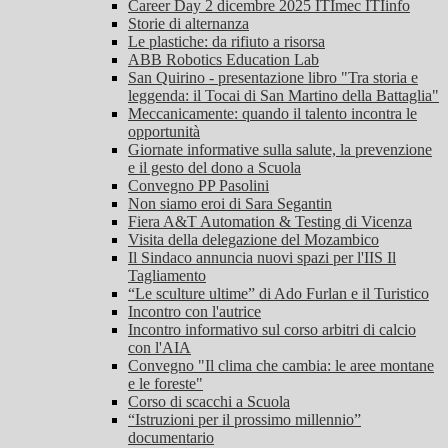
Career Day 2 dicembre 2025 ITImec ITIinfo
Storie di alternanza
Le plastiche: da rifiuto a risorsa
ABB Robotics Education Lab
San Quirino - presentazione libro "Tra storia e
leggenda: il Tocai di San Martino della Battaglia"
Meccanicamente: quando il talento incontra le
opportunità
Giornate informative sulla salute, la prevenzione
e il gesto del dono a Scuola
Convegno PP Pasolini
Non siamo eroi di Sara Segantin
Fiera A&T Automation & Testing di Vicenza
Visita della delegazione del Mozambico
Il Sindaco annuncia nuovi spazi per l'IIS Il
Tagliamento
“Le sculture ultime” di Ado Furlan e il Turistico
Incontro con l'autrice
Incontro informativo sul corso arbitri di calcio
con l'AIA
Convegno "Il clima che cambia: le aree montane
e le foreste"
Corso di scacchi a Scuola
“Istruzioni per il prossimo millennio”
documentario