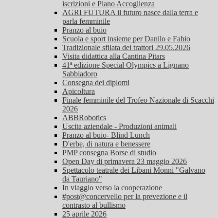
iscrizioni e Piano Accoglienza
AGRI FUTURA il futuro nasce dalla terra e
parla femminile
Pranzo al buio
Scuola e sport insieme per Danilo e Fabio
Tradizionale sfilata dei trattori 29.05.2026
Visita didattica alla Cantina Pitars
41ª edizione Special Olympics a Lignano
Sabbiadoro
Consegna dei diplomi
Apicoltura
Finale femminile del Trofeo Nazionale di Scacchi
2026
ABBRobotics
Uscita aziendale - Produzioni animali
Pranzo al buio- Blind Lunch
D'erbe, di natura e benessere
PMP consegna Borse di studio
Open Day di primavera 23 maggio 2026
Spettacolo teatrale dei Libani Monni "Galvano
da Tauriano"
In viaggio verso la cooperazione
#post@concervello per la prevezione e il
contrasto al bullismo
25 aprile 2026