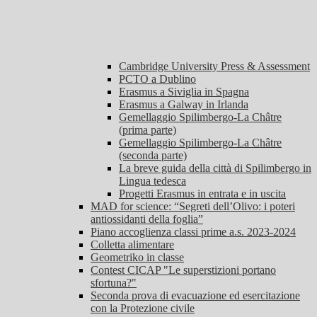
Cambridge University Press & Assessment
PCTO a Dublino
Erasmus a Siviglia in Spagna
Erasmus a Galway in Irlanda
Gemellaggio Spilimbergo-La Châtre
(prima parte)
Gemellaggio Spilimbergo-La Châtre
(seconda parte)
La breve guida della città di Spilimbergo in
Lingua tedesca
Progetti Erasmus in entrata e in uscita
MAD for science: “Segreti dell’Olivo: i poteri
antiossidanti della foglia”
Piano accoglienza classi prime a.s. 2023-2024
Colletta alimentare
Geometriko in classe
Contest CICAP "Le superstizioni portano
sfortuna?"
Seconda prova di evacuazione ed esercitazione
con la Protezione civile