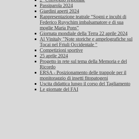
Passiparola 2024
Giardini aperti 2024
Rappresentazione teatrale “Sogni e incubi di
Federico Ruyschim imbalsamatore e di sua
moglie Maria Pons”
Giornata mondiale della Terra 22 aprile 2024
Al Vinitaly "Note storiche e ampelografiche sul
Tocai nel Friuli Occidentale "
Competizioni sportive
25 aprile 2024
Progetto in rete sul tema della Memoria e del
Ricordo
ERSA - Posizionamento delle trappole per il
monitoraggio di insetti fitopatogeni
Uscita didattica lungo il corso del Tagliamento
Le giornate del FAI