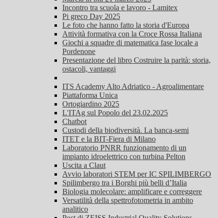
Incontro tra scuola e lavoro - Lamitex
Pi greco Day 2025
Le foto che hanno fatto la storia d'Europa
Attività formativa con la Croce Rossa Italiana
Giochi a squadre di matematica fase locale a
Pordenone
Presentazione del libro Costruire la parità: storia,
ostacoli, vantaggi
ITS Academy Alto Adriatico - Agroalimentare
Piattaforma Unica
Ortogiardino 2025
L'ITAg sul Popolo del 23.02.2025
Chatbot
Custodi della biodiversità. La banca-semi
ITET e la BIT-Fiera di Milano
Laboratorio PNRR funzionamento di un
impianto idroelettrico con turbina Pelton
Uscita a Claut
Avvio laboratori STEM per IC SPILIMBERGO
Spilimbergo tra i Borghi più belli d’Italia
Biologia molecolare: amplificare e correggere
Versatilità della spettrofotometria in ambito
analitico
Post di ZEISS Industrial Quality Solutions