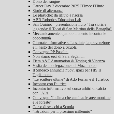
Dono del sangue
Career Day 2 dicembre 2025 ITImec ITIinfo
Storie di alternanza
Le plastiche: da rifiuto a risorsa
ABB Robotics Education Lab
San Quirino - presentazione libro "Tra storia e
leggenda: il Tocai di San Martino della Battaglia"
Meccanicamente: quando il talento incontra le
opportunità
Giornate informative sulla salute, la prevenzione
e il gesto del dono a Scuola
Convegno PP Pasolini
Non siamo eroi di Sara Segantin
Fiera A&T Automation & Testing di Vicenza
Visita della delegazione del Mozambico
Il Sindaco annuncia nuovi spazi per l'IIS Il
Tagliamento
“Le sculture ultime” di Ado Furlan e il Turistico
Incontro con l'autrice
Incontro informativo sul corso arbitri di calcio
con l'AIA
Convegno "Il clima che cambia: le aree montane
e le foreste"
Corso di scacchi a Scuola
“Istruzioni per il prossimo millennio”