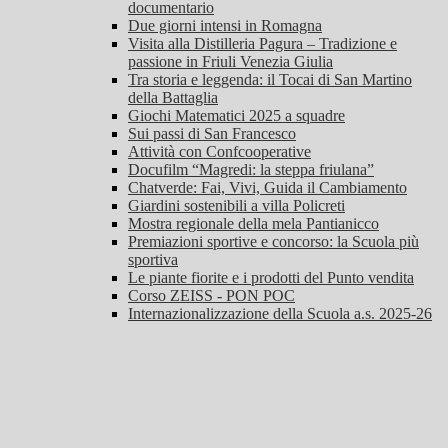
documentario
Due giorni intensi in Romagna
Visita alla Distilleria Pagura – Tradizione e
passione in Friuli Venezia Giulia
Tra storia e leggenda: il Tocai di San Martino
della Battaglia
Giochi Matematici 2025 a squadre
Sui passi di San Francesco
Attività con Confcooperative
Docufilm “Magredi: la steppa friulana”
Chatverde: Fai, Vivi, Guida il Cambiamento
Giardini sostenibili a villa Policreti
Mostra regionale della mela Pantianicco
Premiazioni sportive e concorso: la Scuola più
sportiva
Le piante fiorite e i prodotti del Punto vendita
Corso ZEISS - PON POC
Internazionalizzazione della Scuola a.s. 2025-26