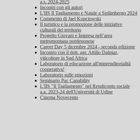
a.s. 2024-2025
Incontri con gli autori
L'IIS Il Tagliamento e Natale a Spilimbergo 2024
Commento di Jael Kopciowski
Il turistico e la promozione delle iniziative
culturali del territorio
Progetto Giovani e Impresa nell’area
metromontana pordenonese
Career Day 5 dicembre 2024 - seconda edizione
Incontro con il dott. agr. Attilio Dalpiaz,
viticoltore in Sud Africa
Laboratorio di educazione all'imprenditorialità
cooperativa!
Laboratorio sulle emozioni
Seminario Pac Capability
L'IIS "Il Tagliamento" nel Rendiconto sociale
a.a. 2023-24 dell'Università di Udine
Cinema Novecento