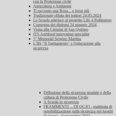
con la Protezione civile
Agricoltura e Ambiente
Ti racconto una Rosa... o forse più
Tradizionale sfilata dei trattori 24.05.2024
La Scuola aderisce al progetto Life 4 Pollinators
Consegna dei diplomi 24 maggio 2024
Visita alla Cimolai di San Quirino
ITS Agrifood innovation specialist
5° Memorial Sergino Martina
L'IIS "Il Tagliamento" e l'educazione alla
sicurezza
Diffusione della sicurezza stradale e della
cultura di Protezione Civile
A Scuola in sicurezza
FRAMMENTI ... DI OCJO - mattinata di
sensibilizzazione sulla sicurezza nei luoghi
di lavoro - 8 novembre 2023