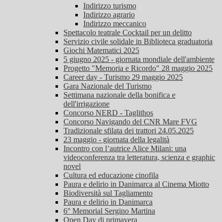
Indirizzo turismo
Indirizzo agrario
Indirizzo meccanico
Spettacolo teatrale Cocktail per un delitto
Servizio civile solidale in Biblioteca graduatoria
Giochi Matematici 2025
5 giugno 2025 - giornata mondiale dell'ambiente
Progetto "Memoria e Ricordo" 28 maggio 2025
Career day - Turismo 29 maggio 2025
Gara Nazionale del Turismo
Settimana nazionale della bonifica e
dell'irrigazione
Concorso NERD - Taglithos
Concorso Navigando del CNR Mare FVG
Tradizionale sfilata dei trattori 24.05.2025
23 maggio - giornata della legalità
Incontro con l’autrice Alice Milani: una
videoconferenza tra letteratura, scienza e graphic
novel
Cultura ed educazione cinofila
Paura e delirio in Danimarca al Cinema Miotto
Biodiversità sul Tagliamento
Paura e delirio in Danimarca
6° Memorial Sergino Martina
Open Day di primavera