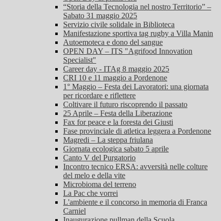
“Storia della Tecnologia nel nostro Territorio” –
Sabato 31 maggio 2025
Servizio civile solidale in Biblioteca
Manifestazione sportiva tag rugby a Villa Manin
Autoemoteca e dono del sangue
OPEN DAY – ITS "Agrifood Innovation
Specialist"
Career day - ITAg 8 maggio 2025
CRI 10 e 11 maggio a Pordenone
1° Maggio – Festa dei Lavoratori: una giornata
per ricordare e riflettere
Coltivare il futuro riscoprendo il passato
25 Aprile – Festa della Liberazione
Fax for peace e la foresta dei Giusti
Fase provinciale di atletica leggera a Pordenone
Magredi – La steppa friulana
Giornata ecologica sabato 5 aprile
Canto V del Purgatorio
Incontro tecnico ERSA: avversità nelle colture
del melo e della vite
Microbioma del terreno
La Pac che vorrei
L'ambiente e il concorso in memoria di Franca
Carniel
Inaugurazione pullman della Scuola