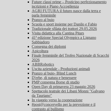
Future classi prime – Posticipo perfezionamento
iscrizioni e Piano Accoglienza
AGRI FUTURA il futuro nasce dalla terra e
parla femminile
Pranzo al buio
Scuola e sport insieme per Danilo e Fabio
Tradizionale sfilata dei trattori 29.05.2026
Visita didattica alla Cantina Pitars
41ª edizione Special Olympics a Lignano
Sabbiadoro
Consegna dei diplomi
Apicoltura
Finale femminile del Trofeo Nazionale di Scacchi
2026
ABBRobotics
Uscita aziendale - Produzioni animali
Pranzo al buio- Blind Lunch
D'erbe, di natura e benessere
PMP consegna Borse di studio
Open Day di primavera 23 maggio 2026
Spettacolo teatrale dei Libani Monni "Galvano
da Tauriano"
In viaggio verso la cooperazione
#post@concervello per la prevezione e il
contrasto al bullismo