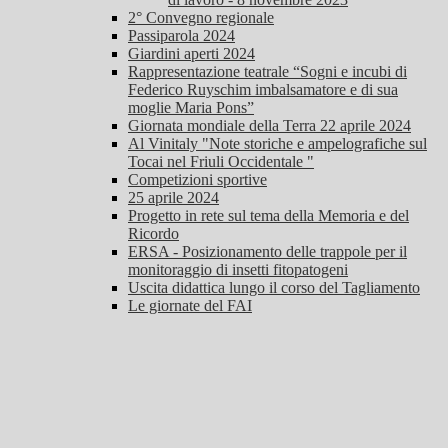
2° Convegno regionale
Passiparola 2024
Giardini aperti 2024
Rappresentazione teatrale “Sogni e incubi di
Federico Ruyschim imbalsamatore e di sua
moglie Maria Pons”
Giornata mondiale della Terra 22 aprile 2024
Al Vinitaly "Note storiche e ampelografiche sul
Tocai nel Friuli Occidentale "
Competizioni sportive
25 aprile 2024
Progetto in rete sul tema della Memoria e del
Ricordo
ERSA - Posizionamento delle trappole per il
monitoraggio di insetti fitopatogeni
Uscita didattica lungo il corso del Tagliamento
Le giornate del FAI