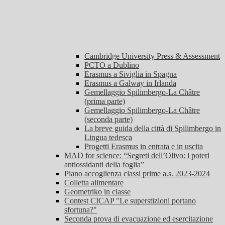
Cambridge University Press & Assessment
PCTO a Dublino
Erasmus a Siviglia in Spagna
Erasmus a Galway in Irlanda
Gemellaggio Spilimbergo-La Châtre
(prima parte)
Gemellaggio Spilimbergo-La Châtre
(seconda parte)
La breve guida della città di Spilimbergo in
Lingua tedesca
Progetti Erasmus in entrata e in uscita
MAD for science: “Segreti dell’Olivo: i poteri
antiossidanti della foglia”
Piano accoglienza classi prime a.s. 2023-2024
Colletta alimentare
Geometriko in classe
Contest CICAP "Le superstizioni portano
sfortuna?"
Seconda prova di evacuazione ed esercitazione