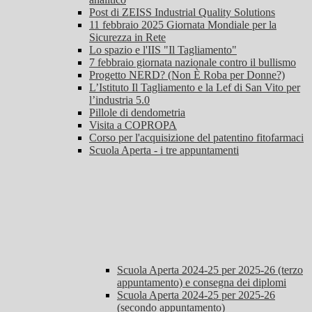
Post di ZEISS Industrial Quality Solutions
11 febbraio 2025 Giornata Mondiale per la
Sicurezza in Rete
Lo spazio e l'IIS "Il Tagliamento"
7 febbraio giornata nazionale contro il bullismo
Progetto NERD? (Non È Roba per Donne?)
L’Istituto Il Tagliamento e la Lef di San Vito per
l’industria 5.0
Pillole di dendometria
Visita a COPROPA
Corso per l'acquisizione del patentino fitofarmaci
Scuola Aperta - i tre appuntamenti
Scuola Aperta 2024-25 per 2025-26 (terzo
appuntamento) e consegna dei diplomi
Scuola Aperta 2024-25 per 2025-26
(secondo appuntamento)