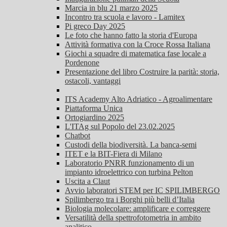
Marcia in blu 21 marzo 2025
Incontro tra scuola e lavoro - Lamitex
Pi greco Day 2025
Le foto che hanno fatto la storia d'Europa
Attività formativa con la Croce Rossa Italiana
Giochi a squadre di matematica fase locale a
Pordenone
Presentazione del libro Costruire la parità: storia,
ostacoli, vantaggi
ITS Academy Alto Adriatico - Agroalimentare
Piattaforma Unica
Ortogiardino 2025
L'ITAg sul Popolo del 23.02.2025
Chatbot
Custodi della biodiversità. La banca-semi
ITET e la BIT-Fiera di Milano
Laboratorio PNRR funzionamento di un
impianto idroelettrico con turbina Pelton
Uscita a Claut
Avvio laboratori STEM per IC SPILIMBERGO
Spilimbergo tra i Borghi più belli d’Italia
Biologia molecolare: amplificare e correggere
Versatilità della spettrofotometria in ambito
analitico