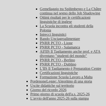
Gemellaggio tra Spilimbergo e La Châtre
continua nel segno dello Job Shadowing
Ottimi risultati per le certificazioni
linguistiche di inglese
La Scuola incontra gli studenti della
Polonia
Intrecci linguistici
Bando Unciagroalimentare
PNRR PCTO - Lione
PNRR PCTO - Salamanca
All'IIS Il Tagliamento anche prof. e ATA
diventano "studenti del mondo"
PNRR PCTO - Berlino
PNRR PCTO - Dublino
L'IIS Il Tagliamento è Preparation Centre
Certificazioni linguistiche
Formazione Scuola Lavoro a Malta
PordenoneLegge: Algoritmo di una storia
Uscite didattiche sul territorio
Giorno del ricordo 2026
Primo giorno di scuola dell'a.s. 2025-26
L'avvio dell'anno 2025-26 sulla stampa