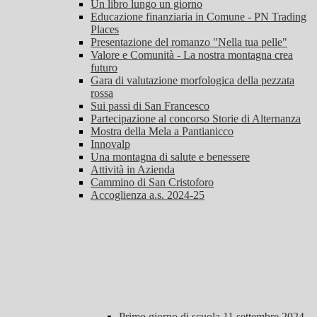
Un libro lungo un giorno
Educazione finanziaria in Comune - PN Trading
Places
Presentazione del romanzo "Nella tua pelle"
Valore e Comunità - La nostra montagna crea
futuro
Gara di valutazione morfologica della pezzata
rossa
Sui passi di San Francesco
Partecipazione al concorso Storie di Alternanza
Mostra della Mela a Pantianicco
Innovalp
Una montagna di salute e benessere
Attività in Azienda
Cammino di San Cristoforo
Accoglienza a.s. 2024-25
Primo giorno di scuola 11 settembre 2024