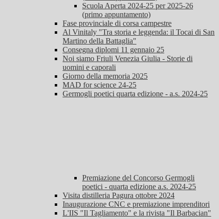
Scuola Aperta 2024-25 per 2025-26
(primo appuntamento)
Fase provinciale di corsa campestre
Al Vinitaly "Tra storia e leggenda: il Tocai di San
Martino della Battaglia"
Consegna diplomi 11 gennaio 25
Noi siamo Friuli Venezia Giulia - Storie di
uomini e caporali
Giorno della memoria 2025
MAD for science 24-25
Germogli poetici quarta edizione - a.s. 2024-25
Premiazione del Concorso Germogli
poetici - quarta edizione a.s. 2024-25
Visita distilleria Pagura ottobre 2024
Inaugurazione CNC e premiazione imprenditori
L'IIS "Il Tagliamento" e la rivista "Il Barbacian"