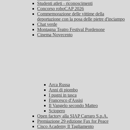
Studenti atleti - riconoscimenti
Concorso roboCAP 2026
Commemorazione delle vittime della
deportazione con la posa delle pietre d'inciampo
Chat verde
Montagna Teatro Festival Pordenone
Cinema Novecento
Arca Russa
Anni di piombo
I pugni in tasca
Francesco d'Assisi
Il Vangelo secondo Matteo
Sciopero
Open factory alla SIAP Carraro S.p.A.
Premiazione 29 edizione Fax for Peace
Cisco Academy Il Tagliamento