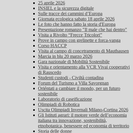
25 aprile 2026
INSIEL e la sicurezza digitale
Sulle tracce dei cammini d’Europa
Giornata ecologica sabato 18 aprile 2026
Le foto che hanno fatto la storia d'Europa
Presentazione romanzo "Il male che hai dentro"
Visita a Rivolto “Frecce Tricolori”
Prove in campo con grelinette e forca-vanga
Corso HACCP
Visita al campo di concetramento di Mauthausen
Marcia in blu 20 marzo 2026
Gara nazionale di Mobilità Sostenibile
Visita e orientamento alla VCR Vivai cooperativi
di Rauscedo
Studenti custodi - Civiltà contadina
Forum del Turismo a Villa Savorgnan
Oriéntati a cambiare il mondo, per un futuro
sostenibile
Laboratorio di caseificazione
Olimpiadi di Robotica
Uscita Olimpiadi Invernali Milano-Cortina 2026
Gli Istituti agrari: il motore verde dell’economia
italiana tra innovazione, sostenibilità,
etnobotanica, benessere ed economia di territorio
Storia delle donne