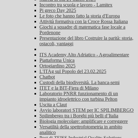
Incontro tra scuola e lavoro - Lamitex
Pi greco Day 2025
Le foto che hanno fatto la storia d'Europa
Attività formativa con la Croce Rossa Italiana
Giochi a squadre di matematica fase locale a
Pordenone
Presentazione del libro Costruire la parità: storia,
ostacoli, vantaggi
ITS Academy Alto Adriatico - Agroalimentare
Piattaforma Unica
Ortogiardino 2025
L'ITAg sul Popolo del 23.02.2025
Chatbot
Custodi della biodiversità. La banca-semi
ITET e la BIT-Fiera di Milano
Laboratorio PNRR funzionamento di un
impianto idroelettrico con turbina Pelton
Uscita a Claut
Avvio laboratori STEM per IC SPILIMBERGO
Spilimbergo tra i Borghi più belli d’Italia
Biologia molecolare: amplificare e correggere
Versatilità della spettrofotometria in ambito
analitico
Post di ZEISS Industrial Quality Solutions