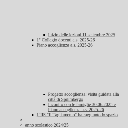
Inizio delle lezioni 11 settembre 2025
1° Collegio docenti a.s. 2025-26
Piano accoglienza a.s. 2025-26
Progetto accoglienza: visita guidata alla
città di Spilimbergo
Incontro con le famiglie 30.06.2025 e
Piano accoglienza a.s. 2025-26
L'IIS "Il Tagliamento" ha raggiunto lo spazio
anno scolastico 2024/25