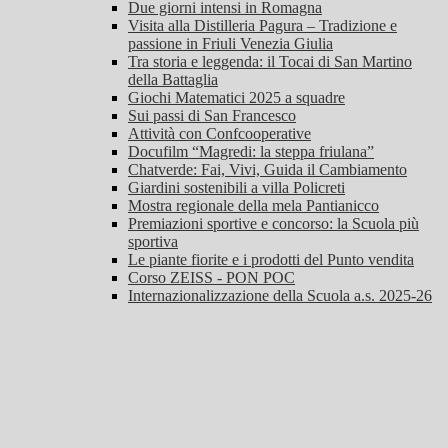
Due giorni intensi in Romagna
Visita alla Distilleria Pagura – Tradizione e
passione in Friuli Venezia Giulia
Tra storia e leggenda: il Tocai di San Martino
della Battaglia
Giochi Matematici 2025 a squadre
Sui passi di San Francesco
Attività con Confcooperative
Docufilm “Magredi: la steppa friulana”
Chatverde: Fai, Vivi, Guida il Cambiamento
Giardini sostenibili a villa Policreti
Mostra regionale della mela Pantianicco
Premiazioni sportive e concorso: la Scuola più
sportiva
Le piante fiorite e i prodotti del Punto vendita
Corso ZEISS - PON POC
Internazionalizzazione della Scuola a.s. 2025-26