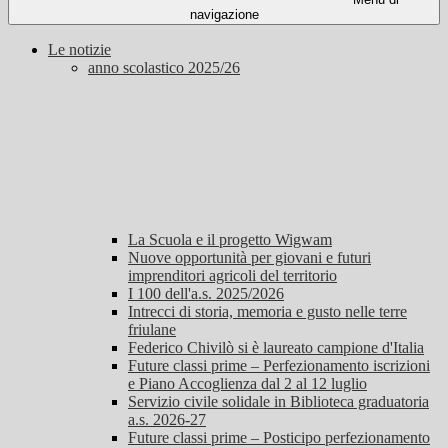
navigazione
Le notizie
anno scolastico 2025/26
La Scuola e il progetto Wigwam
Nuove opportunità per giovani e futuri
imprenditori agricoli del territorio
I 100 dell'a.s. 2025/2026
Intrecci di storia, memoria e gusto nelle terre
friulane
Federico Chivilò si è laureato campione d'Italia
Future classi prime – Perfezionamento iscrizioni
e Piano Accoglienza dal 2 al 12 luglio
Servizio civile solidale in Biblioteca graduatoria
a.s. 2026-27
Future classi prime – Posticipo perfezionamento