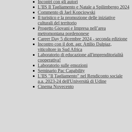
Incontri con gli autori
L'IIS Il Tagliamento e Natale a Spilimbergo 2024
Commento di Jael Kopciowski
Il turistico e la promozione delle iniziative
culturali del territorio
Progetto Giovani e Impresa nell’area
metromontana pordenonese
Career Day 5 dicembre 2024 - seconda edizione
Incontro con il dott. agr. Attilio Dalpiaz,
viticoltore in Sud Africa
Laboratorio di educazione all'imprenditorialità
cooperativa!
Laboratorio sulle emozioni
Seminario Pac Capability
L'IIS "Il Tagliamento" nel Rendiconto sociale
a.a. 2023-24 dell'Università di Udine
Cinema Novecento