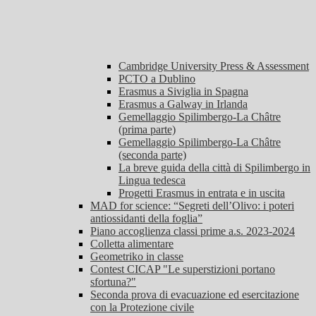
Cambridge University Press & Assessment
PCTO a Dublino
Erasmus a Siviglia in Spagna
Erasmus a Galway in Irlanda
Gemellaggio Spilimbergo-La Châtre
(prima parte)
Gemellaggio Spilimbergo-La Châtre
(seconda parte)
La breve guida della città di Spilimbergo in
Lingua tedesca
Progetti Erasmus in entrata e in uscita
MAD for science: “Segreti dell’Olivo: i poteri
antiossidanti della foglia”
Piano accoglienza classi prime a.s. 2023-2024
Colletta alimentare
Geometriko in classe
Contest CICAP "Le superstizioni portano
sfortuna?"
Seconda prova di evacuazione ed esercitazione
con la Protezione civile