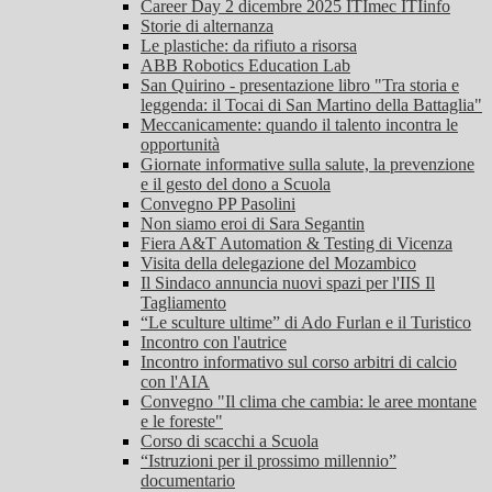
Career Day 2 dicembre 2025 ITImec ITIinfo
Storie di alternanza
Le plastiche: da rifiuto a risorsa
ABB Robotics Education Lab
San Quirino - presentazione libro "Tra storia e
leggenda: il Tocai di San Martino della Battaglia"
Meccanicamente: quando il talento incontra le
opportunità
Giornate informative sulla salute, la prevenzione
e il gesto del dono a Scuola
Convegno PP Pasolini
Non siamo eroi di Sara Segantin
Fiera A&T Automation & Testing di Vicenza
Visita della delegazione del Mozambico
Il Sindaco annuncia nuovi spazi per l'IIS Il
Tagliamento
“Le sculture ultime” di Ado Furlan e il Turistico
Incontro con l'autrice
Incontro informativo sul corso arbitri di calcio
con l'AIA
Convegno "Il clima che cambia: le aree montane
e le foreste"
Corso di scacchi a Scuola
“Istruzioni per il prossimo millennio”
documentario