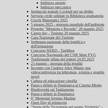
Indirizzo agrario
Indirizzo meccanico
Spettacolo teatrale Cocktail per un delitto
Servizio civile solidale in Biblioteca graduatoria
Giochi Matematici 2025
5 giugno 2025 - giornata mondiale dell'ambiente
Progetto "Memoria e Ricordo" 28 maggio 2025
Career day - Turismo 29 maggio 2025
Gara Nazionale del Turismo
Settimana nazionale della bonifica e
dell'irrigazione
Concorso NERD - Taglithos
Concorso Navigando del CNR Mare FVG
Tradizionale sfilata dei trattori 24.05.2025
23 maggio - giornata della legalità
Incontro con l’autrice Alice Milani: una
videoconferenza tra letteratura, scienza e graphic
novel
Cultura ed educazione cinofila
Paura e delirio in Danimarca al Cinema Miotto
Biodiversità sul Tagliamento
Paura e delirio in Danimarca
6° Memorial Sergino Martina
Open Day di primavera
“Storia della Tecnologia nel nostro Territorio” –