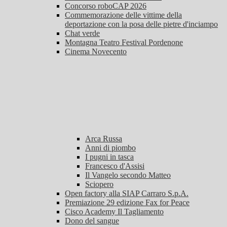
Concorso roboCAP 2026
Commemorazione delle vittime della
deportazione con la posa delle pietre d'inciampo
Chat verde
Montagna Teatro Festival Pordenone
Cinema Novecento
Arca Russa
Anni di piombo
I pugni in tasca
Francesco d'Assisi
Il Vangelo secondo Matteo
Sciopero
Open factory alla SIAP Carraro S.p.A.
Premiazione 29 edizione Fax for Peace
Cisco Academy Il Tagliamento
Dono del sangue