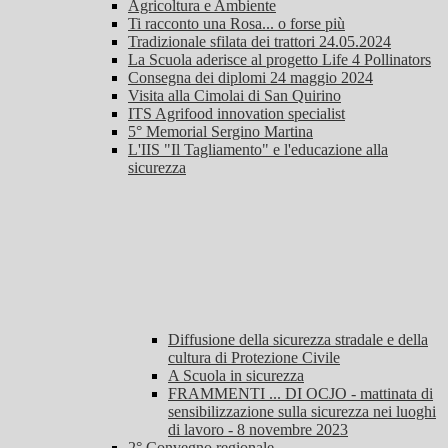
Agricoltura e Ambiente
Ti racconto una Rosa... o forse più
Tradizionale sfilata dei trattori 24.05.2024
La Scuola aderisce al progetto Life 4 Pollinators
Consegna dei diplomi 24 maggio 2024
Visita alla Cimolai di San Quirino
ITS Agrifood innovation specialist
5° Memorial Sergino Martina
L'IIS "Il Tagliamento" e l'educazione alla
sicurezza
Diffusione della sicurezza stradale e della
cultura di Protezione Civile
A Scuola in sicurezza
FRAMMENTI ... DI OCJO - mattinata di
sensibilizzazione sulla sicurezza nei luoghi
di lavoro - 8 novembre 2023
2° Convegno regionale