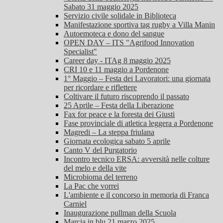
Sabato 31 maggio 2025
Servizio civile solidale in Biblioteca
Manifestazione sportiva tag rugby a Villa Manin
Autoemoteca e dono del sangue
OPEN DAY – ITS "Agrifood Innovation
Specialist"
Career day - ITAg 8 maggio 2025
CRI 10 e 11 maggio a Pordenone
1° Maggio – Festa dei Lavoratori: una giornata
per ricordare e riflettere
Coltivare il futuro riscoprendo il passato
25 Aprile – Festa della Liberazione
Fax for peace e la foresta dei Giusti
Fase provinciale di atletica leggera a Pordenone
Magredi – La steppa friulana
Giornata ecologica sabato 5 aprile
Canto V del Purgatorio
Incontro tecnico ERSA: avversità nelle colture
del melo e della vite
Microbioma del terreno
La Pac che vorrei
L'ambiente e il concorso in memoria di Franca
Carniel
Inaugurazione pullman della Scuola
Marcia in blu 21 marzo 2025