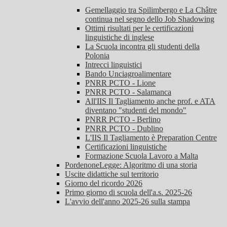
Gemellaggio tra Spilimbergo e La Châtre
continua nel segno dello Job Shadowing
Ottimi risultati per le certificazioni
linguistiche di inglese
La Scuola incontra gli studenti della
Polonia
Intrecci linguistici
Bando Unciagroalimentare
PNRR PCTO - Lione
PNRR PCTO - Salamanca
All'IIS Il Tagliamento anche prof. e ATA
diventano "studenti del mondo"
PNRR PCTO - Berlino
PNRR PCTO - Dublino
L'IIS Il Tagliamento è Preparation Centre
Certificazioni linguistiche
Formazione Scuola Lavoro a Malta
PordenoneLegge: Algoritmo di una storia
Uscite didattiche sul territorio
Giorno del ricordo 2026
Primo giorno di scuola dell'a.s. 2025-26
L'avvio dell'anno 2025-26 sulla stampa