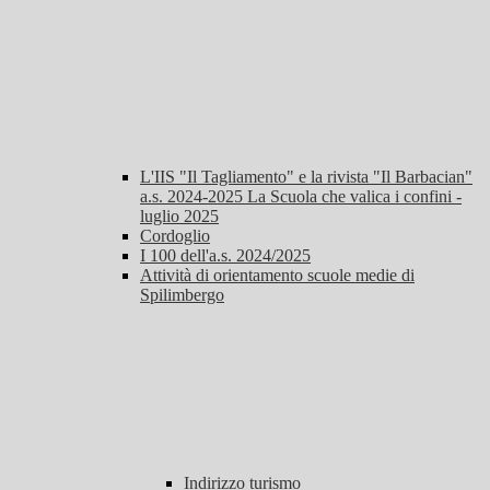
L'IIS "Il Tagliamento" e la rivista "Il Barbacian"
a.s. 2024-2025 La Scuola che valica i confini -
luglio 2025
Cordoglio
I 100 dell'a.s. 2024/2025
Attività di orientamento scuole medie di
Spilimbergo
Indirizzo turismo