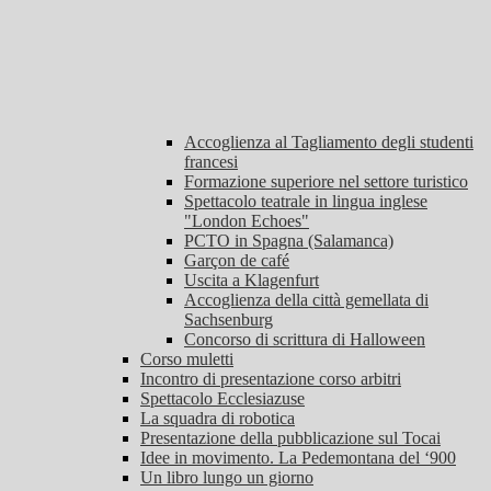
Accoglienza al Tagliamento degli studenti
francesi
Formazione superiore nel settore turistico
Spettacolo teatrale in lingua inglese
"London Echoes"
PCTO in Spagna (Salamanca)
Garçon de café
Uscita a Klagenfurt
Accoglienza della città gemellata di
Sachsenburg
Concorso di scrittura di Halloween
Corso muletti
Incontro di presentazione corso arbitri
Spettacolo Ecclesiazuse
La squadra di robotica
Presentazione della pubblicazione sul Tocai
Idee in movimento. La Pedemontana del ‘900
Un libro lungo un giorno