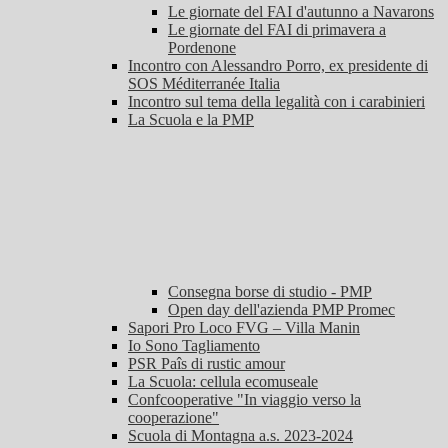
Le giornate del FAI d'autunno a Navarons
Le giornate del FAI di primavera a
Pordenone
Incontro con Alessandro Porro, ex presidente di
SOS Méditerranée Italia
Incontro sul tema della legalità con i carabinieri
La Scuola e la PMP
Consegna borse di studio - PMP
Open day dell'azienda PMP Promec
Sapori Pro Loco FVG – Villa Manin
Io Sono Tagliamento
PSR Paîs di rustic amour
La Scuola: cellula ecomuseale
Confcooperative "In viaggio verso la
cooperazione"
Scuola di Montagna a.s. 2023-2024