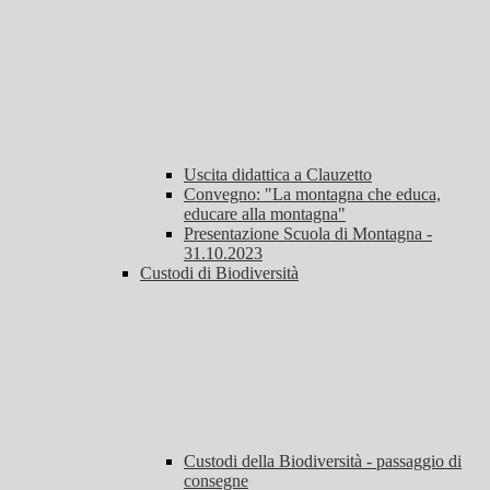
Uscita didattica a Clauzetto
Convegno: "La montagna che educa,
educare alla montagna"
Presentazione Scuola di Montagna -
31.10.2023
Custodi di Biodiversità
Custodi della Biodiversità - passaggio di
consegne