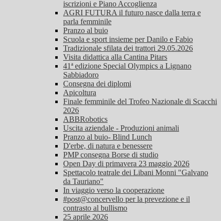
iscrizioni e Piano Accoglienza
AGRI FUTURA il futuro nasce dalla terra e
parla femminile
Pranzo al buio
Scuola e sport insieme per Danilo e Fabio
Tradizionale sfilata dei trattori 29.05.2026
Visita didattica alla Cantina Pitars
41ª edizione Special Olympics a Lignano
Sabbiadoro
Consegna dei diplomi
Apicoltura
Finale femminile del Trofeo Nazionale di Scacchi
2026
ABBRobotics
Uscita aziendale - Produzioni animali
Pranzo al buio- Blind Lunch
D'erbe, di natura e benessere
PMP consegna Borse di studio
Open Day di primavera 23 maggio 2026
Spettacolo teatrale dei Libani Monni "Galvano
da Tauriano"
In viaggio verso la cooperazione
#post@concervello per la prevezione e il
contrasto al bullismo
25 aprile 2026