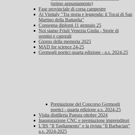
(primo appuntamento)
Fase provinciale di corsa campestre
Al Vinitaly "Tra storia e leggenda: il Tocai di San
Martino della Battaglia"
Consegna diplomi 11 gennaio 25
Noi siamo Friuli Venezia Giulia - Storie di
uomini e caporali
Giorno della memoria 2025
MAD for science 24-25
Germogli poetici quarta edizione - a.s. 2024-25
Premiazione del Concorso Germogli
poetici - quarta edizione a.s. 2024-25
Visita distilleria Pagura ottobre 2024
Inaugurazione CNC e premiazione imprenditori
L'IIS "Il Tagliamento" e la rivista "Il Barbacian"
a.s. 2024-2025