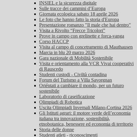
INSIEL e la sicurezza digitale
Sulle tracce dei cammini d’Europa
Giornata ecologica sabato 18 aprile 2026
Le foto che hanno fatto la storia d'Europa
Presentazione romanzo "Il male che hai dentro"
Visita a Rivolto “Frecce Tricolori”
Prove in campo con grelinette e forca-vanga
Corso HACCP
Visita al campo di concetramento di Mauthausen
Marcia in blu 20 marzo 2026
Gara nazionale di Mobilità Sostenibile
Visita e orientamento alla VCR Vivai cooperativi
di Rauscedo
Studenti custodi - Civiltà contadina
Forum del Turismo a Villa Savorgnan
Oriéntati a cambiare il mondo, per un futuro
sostenibile
Laboratorio di caseificazione
Olimpiadi di Robotica
Uscita Olimpiadi Invernali Milano-Cortina 2026
Gli Istituti agrari: il motore verde dell’economia
italiana tra innovazione, sostenibilità,
etnobotanica, benessere ed economia di territorio
Storia delle donne
Studenti atleti - riconoscimenti