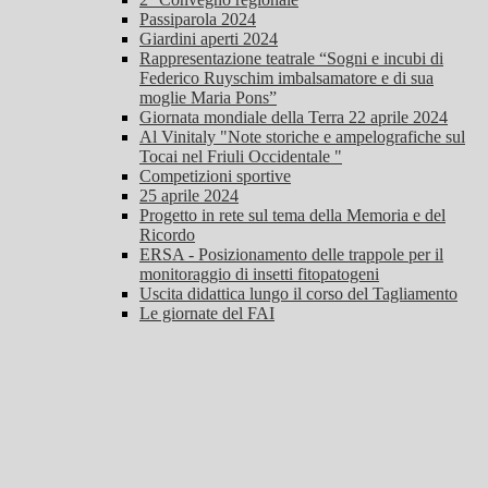
Passiparola 2024
Giardini aperti 2024
Rappresentazione teatrale “Sogni e incubi di
Federico Ruyschim imbalsamatore e di sua
moglie Maria Pons”
Giornata mondiale della Terra 22 aprile 2024
Al Vinitaly "Note storiche e ampelografiche sul
Tocai nel Friuli Occidentale "
Competizioni sportive
25 aprile 2024
Progetto in rete sul tema della Memoria e del
Ricordo
ERSA - Posizionamento delle trappole per il
monitoraggio di insetti fitopatogeni
Uscita didattica lungo il corso del Tagliamento
Le giornate del FAI