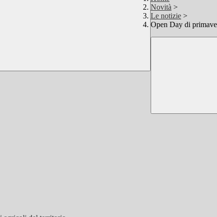
Novità
>
Le notizie
>
Open Day di primave