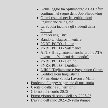
Gemellaggio tra Spilimbergo e La Châtre
continua nel segno dello Job Shadowing
Ottimi risultati per le certificazioni
linguistiche di inglese
La Scuola incontra gli studenti della
Polonia
Intrecci linguistici
Bando Unciagroalimentare
PNRR PCTO - Lione
PNRR PCTO - Salamanca
All'IIS Il Tagliamento anche prof. e ATA
diventano "studenti del mondo"
PNRR PCTO - Berlino
PNRR PCTO - Dublino
L'IIS Il Tagliamento è Preparation Centre
Certificazioni linguistiche
Formazione Scuola Lavoro a Malta
PordenoneLegge: Algoritmo di una storia
Uscite didattiche sul territorio
Giorno del ricordo 2026
Primo giorno di scuola dell'a.s. 2025-26
L'avvio dell'anno 2025-26 sulla stampa