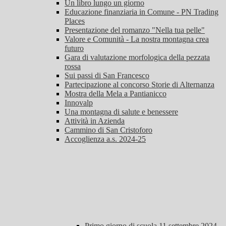
Un libro lungo un giorno
Educazione finanziaria in Comune - PN Trading
Places
Presentazione del romanzo "Nella tua pelle"
Valore e Comunità - La nostra montagna crea
futuro
Gara di valutazione morfologica della pezzata
rossa
Sui passi di San Francesco
Partecipazione al concorso Storie di Alternanza
Mostra della Mela a Pantianicco
Innovalp
Una montagna di salute e benessere
Attività in Azienda
Cammino di San Cristoforo
Accoglienza a.s. 2024-25
Primo giorno di scuola 11 settembre 2024