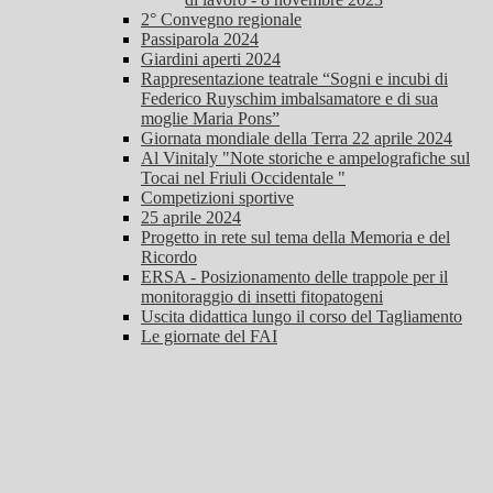
2° Convegno regionale
Passiparola 2024
Giardini aperti 2024
Rappresentazione teatrale “Sogni e incubi di
Federico Ruyschim imbalsamatore e di sua
moglie Maria Pons”
Giornata mondiale della Terra 22 aprile 2024
Al Vinitaly "Note storiche e ampelografiche sul
Tocai nel Friuli Occidentale "
Competizioni sportive
25 aprile 2024
Progetto in rete sul tema della Memoria e del
Ricordo
ERSA - Posizionamento delle trappole per il
monitoraggio di insetti fitopatogeni
Uscita didattica lungo il corso del Tagliamento
Le giornate del FAI