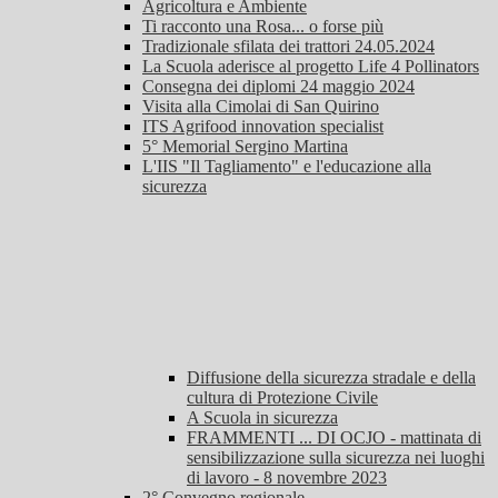
Agricoltura e Ambiente
Ti racconto una Rosa... o forse più
Tradizionale sfilata dei trattori 24.05.2024
La Scuola aderisce al progetto Life 4 Pollinators
Consegna dei diplomi 24 maggio 2024
Visita alla Cimolai di San Quirino
ITS Agrifood innovation specialist
5° Memorial Sergino Martina
L'IIS "Il Tagliamento" e l'educazione alla
sicurezza
Diffusione della sicurezza stradale e della
cultura di Protezione Civile
A Scuola in sicurezza
FRAMMENTI ... DI OCJO - mattinata di
sensibilizzazione sulla sicurezza nei luoghi
di lavoro - 8 novembre 2023
2° Convegno regionale