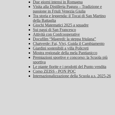
Due giorni intensi in Romagna
Visita alla Distilleria Pagura – Tradizione e
passione in Friuli Venezia Giulia
Tra storia e leggenda: il Tocai di San Martino
della Battaglia
Giochi Matematici 2025 a squadre
Sui passi di San Francesco
Attività con Confcooperative
Docufilm “Magredi: la steppa friulana”
Chatverde: Fai, Vivi, Guida il Cambiamento
Giardini sostenibili a villa Policreti
Mostra regionale della mela Pantianicco
Premiazioni sportive e concorso: la Scuola più
sportiva
Le piante fiorite e i prodotti del Punto vendita
Corso ZEISS - PON POC
Internazionalizzazione della Scuola a.s. 2025-26