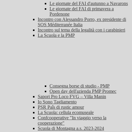
Le giornate del FAI d'autunno a Navarons
Le giornate del FAI di primavera a
Pordenone
Incontro con Alessandro Porro, ex presidente di
SOS Méditerranée Italia
Incontro sul tema della legalità con i carabinieri
La Scuola e la PMP
Consegna borse di studio - PMP
Open day dell'azienda PMP Promec
Sapori Pro Loco FVG – Villa Manin
Io Sono Tagliamento
PSR Paîs di rustic amour
La Scuola: cellula ecomuseale
Confcooperative "In viaggio verso la
cooperazione"
Scuola di Montagna a.s. 2023-2024