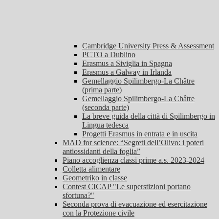
Cambridge University Press & Assessment
PCTO a Dublino
Erasmus a Siviglia in Spagna
Erasmus a Galway in Irlanda
Gemellaggio Spilimbergo-La Châtre
(prima parte)
Gemellaggio Spilimbergo-La Châtre
(seconda parte)
La breve guida della città di Spilimbergo in
Lingua tedesca
Progetti Erasmus in entrata e in uscita
MAD for science: “Segreti dell’Olivo: i poteri
antiossidanti della foglia”
Piano accoglienza classi prime a.s. 2023-2024
Colletta alimentare
Geometriko in classe
Contest CICAP "Le superstizioni portano
sfortuna?"
Seconda prova di evacuazione ed esercitazione
con la Protezione civile