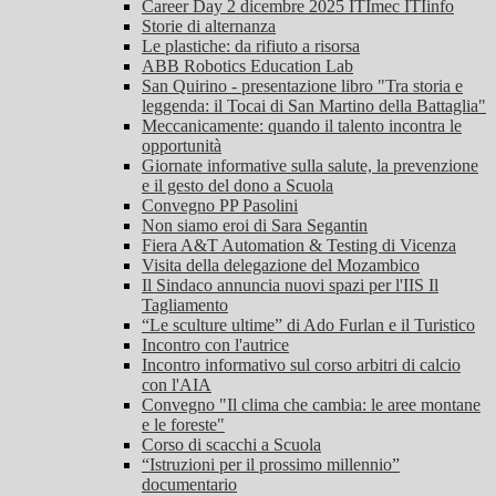
Career Day 2 dicembre 2025 ITImec ITIinfo
Storie di alternanza
Le plastiche: da rifiuto a risorsa
ABB Robotics Education Lab
San Quirino - presentazione libro "Tra storia e
leggenda: il Tocai di San Martino della Battaglia"
Meccanicamente: quando il talento incontra le
opportunità
Giornate informative sulla salute, la prevenzione
e il gesto del dono a Scuola
Convegno PP Pasolini
Non siamo eroi di Sara Segantin
Fiera A&T Automation & Testing di Vicenza
Visita della delegazione del Mozambico
Il Sindaco annuncia nuovi spazi per l'IIS Il
Tagliamento
“Le sculture ultime” di Ado Furlan e il Turistico
Incontro con l'autrice
Incontro informativo sul corso arbitri di calcio
con l'AIA
Convegno "Il clima che cambia: le aree montane
e le foreste"
Corso di scacchi a Scuola
“Istruzioni per il prossimo millennio”
documentario