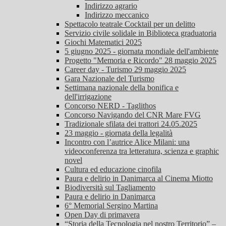
Indirizzo agrario
Indirizzo meccanico
Spettacolo teatrale Cocktail per un delitto
Servizio civile solidale in Biblioteca graduatoria
Giochi Matematici 2025
5 giugno 2025 - giornata mondiale dell'ambiente
Progetto "Memoria e Ricordo" 28 maggio 2025
Career day - Turismo 29 maggio 2025
Gara Nazionale del Turismo
Settimana nazionale della bonifica e
dell'irrigazione
Concorso NERD - Taglithos
Concorso Navigando del CNR Mare FVG
Tradizionale sfilata dei trattori 24.05.2025
23 maggio - giornata della legalità
Incontro con l’autrice Alice Milani: una
videoconferenza tra letteratura, scienza e graphic
novel
Cultura ed educazione cinofila
Paura e delirio in Danimarca al Cinema Miotto
Biodiversità sul Tagliamento
Paura e delirio in Danimarca
6° Memorial Sergino Martina
Open Day di primavera
“Storia della Tecnologia nel nostro Territorio” –