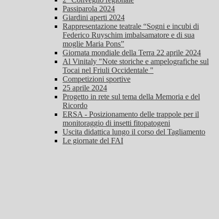
Passiparola 2024
Giardini aperti 2024
Rappresentazione teatrale “Sogni e incubi di
Federico Ruyschim imbalsamatore e di sua
moglie Maria Pons”
Giornata mondiale della Terra 22 aprile 2024
Al Vinitaly "Note storiche e ampelografiche sul
Tocai nel Friuli Occidentale "
Competizioni sportive
25 aprile 2024
Progetto in rete sul tema della Memoria e del
Ricordo
ERSA - Posizionamento delle trappole per il
monitoraggio di insetti fitopatogeni
Uscita didattica lungo il corso del Tagliamento
Le giornate del FAI