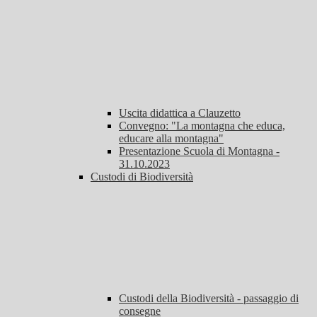
Uscita didattica a Clauzetto
Convegno: "La montagna che educa,
educare alla montagna"
Presentazione Scuola di Montagna -
31.10.2023
Custodi di Biodiversità
Custodi della Biodiversità - passaggio di
consegne