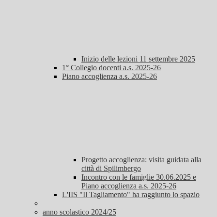
Inizio delle lezioni 11 settembre 2025
1° Collegio docenti a.s. 2025-26
Piano accoglienza a.s. 2025-26
Progetto accoglienza: visita guidata alla
città di Spilimbergo
Incontro con le famiglie 30.06.2025 e
Piano accoglienza a.s. 2025-26
L'IIS "Il Tagliamento" ha raggiunto lo spazio
anno scolastico 2024/25