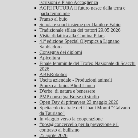
iscrizioni e Piano Accoglienza
AGRI FUTURA il futuro nasce dalla terra e
parla femminile
Pranzo al buio
Scuola e sport insieme per Danilo e Fabio
Tradizionale sfilata dei trattori 29.05.2026
Visita didattica alla Cantina Pitars
41ª edizione Special Olympics a Lignano
Sabbiadoro
Consegna dei diplomi
Apicoltura
Finale femminile del Trofeo Nazionale di Scacchi
2026
ABBRobotics
Uscita aziendale - Produzioni animali
Pranzo al buio- Blind Lunch
D'erbe, di natura e benessere
PMP consegna Borse di studio
Open Day di primavera 23 maggio 2026
Spettacolo teatrale dei Libani Monni "Galvano
da Tauriano"
In viaggio verso la cooperazione
#post@concervello per la prevezione e il
contrasto al bullismo
25 aprile 2026