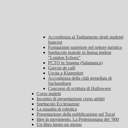
Accoglienza al Tagliamento degli studenti
francesi
Formazione superiore nel settore turistico
Spettacolo teatrale in lingua inglese
"London Echoes"
PCTO in Spagna (Salamanca)
Garçon de café
Uscita a Klagenfurt
Accoglienza della città gemellata di
Sachsenburg
Concorso di scrittura di Halloween
Corso muletti
Incontro di presentazione corso arbitri
Spettacolo Ecclesiazuse
La squadra di robotica
Presentazione della pubblicazione sul Tocai
Idee in movimento. La Pedemontana del ‘900
Un libro lungo un giorno