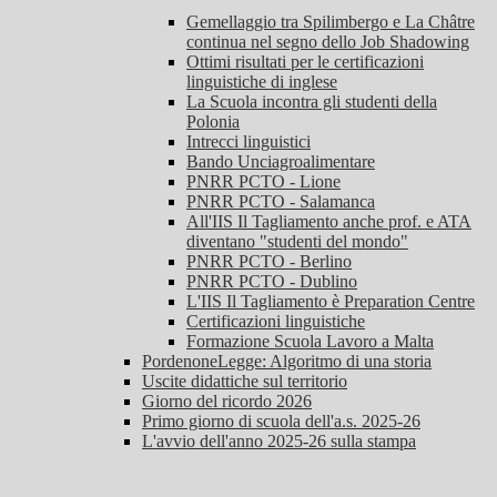
Gemellaggio tra Spilimbergo e La Châtre
continua nel segno dello Job Shadowing
Ottimi risultati per le certificazioni
linguistiche di inglese
La Scuola incontra gli studenti della
Polonia
Intrecci linguistici
Bando Unciagroalimentare
PNRR PCTO - Lione
PNRR PCTO - Salamanca
All'IIS Il Tagliamento anche prof. e ATA
diventano "studenti del mondo"
PNRR PCTO - Berlino
PNRR PCTO - Dublino
L'IIS Il Tagliamento è Preparation Centre
Certificazioni linguistiche
Formazione Scuola Lavoro a Malta
PordenoneLegge: Algoritmo di una storia
Uscite didattiche sul territorio
Giorno del ricordo 2026
Primo giorno di scuola dell'a.s. 2025-26
L'avvio dell'anno 2025-26 sulla stampa