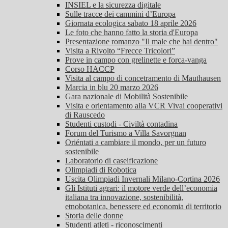
INSIEL e la sicurezza digitale
Sulle tracce dei cammini d’Europa
Giornata ecologica sabato 18 aprile 2026
Le foto che hanno fatto la storia d'Europa
Presentazione romanzo "Il male che hai dentro"
Visita a Rivolto “Frecce Tricolori”
Prove in campo con grelinette e forca-vanga
Corso HACCP
Visita al campo di concetramento di Mauthausen
Marcia in blu 20 marzo 2026
Gara nazionale di Mobilità Sostenibile
Visita e orientamento alla VCR Vivai cooperativi
di Rauscedo
Studenti custodi - Civiltà contadina
Forum del Turismo a Villa Savorgnan
Oriéntati a cambiare il mondo, per un futuro
sostenibile
Laboratorio di caseificazione
Olimpiadi di Robotica
Uscita Olimpiadi Invernali Milano-Cortina 2026
Gli Istituti agrari: il motore verde dell’economia
italiana tra innovazione, sostenibilità,
etnobotanica, benessere ed economia di territorio
Storia delle donne
Studenti atleti - riconoscimenti