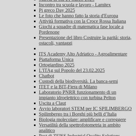
Incontro tra scuola e lavoro - Lamitex
Pi greco Day 2025
Le foto che hanno fatto la storia d'Europa
Attività formativa con la Croce Rossa Italiana
Giochi a squadre di matematica fase locale a
Pordenone
Presentazione del libro Costruire la parità: storia,
ostacoli, vantaggi
ITS Academy Alto Adriatico - Agroalimentare
Piattaforma Unica
Ortogiardino 2025
L'ITAg sul Popolo del 23.02.2025
Chatbot
Custodi della biodiversità. La banca-semi
ITET e la BIT-Fiera di Milano
Laboratorio PNRR funzionamento di un
impianto idroelettrico con turbina Pelton
Uscita a Claut
Avvio laboratori STEM per IC SPILIMBERGO
Spilimbergo tra i Borghi più belli d’Italia
Biologia molecolare: amplificare e correggere
Versatilità della spettrofotometria in ambito
analitico
Post di ZEISS Industrial Quality Solutions