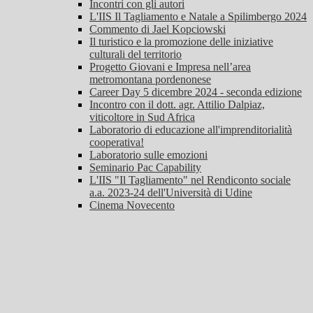
Incontri con gli autori
L'IIS Il Tagliamento e Natale a Spilimbergo 2024
Commento di Jael Kopciowski
Il turistico e la promozione delle iniziative
culturali del territorio
Progetto Giovani e Impresa nell’area
metromontana pordenonese
Career Day 5 dicembre 2024 - seconda edizione
Incontro con il dott. agr. Attilio Dalpiaz,
viticoltore in Sud Africa
Laboratorio di educazione all'imprenditorialità
cooperativa!
Laboratorio sulle emozioni
Seminario Pac Capability
L'IIS "Il Tagliamento" nel Rendiconto sociale
a.a. 2023-24 dell'Università di Udine
Cinema Novecento