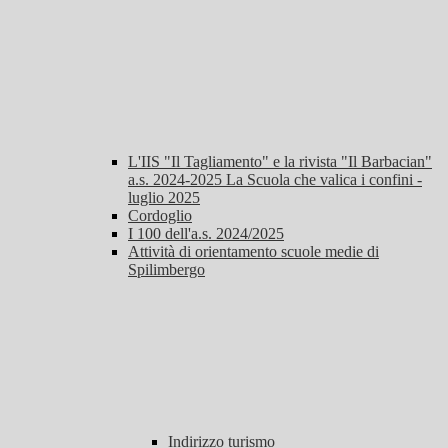
L'IIS "Il Tagliamento" e la rivista "Il Barbacian"
a.s. 2024-2025 La Scuola che valica i confini -
luglio 2025
Cordoglio
I 100 dell'a.s. 2024/2025
Attività di orientamento scuole medie di
Spilimbergo
Indirizzo turismo