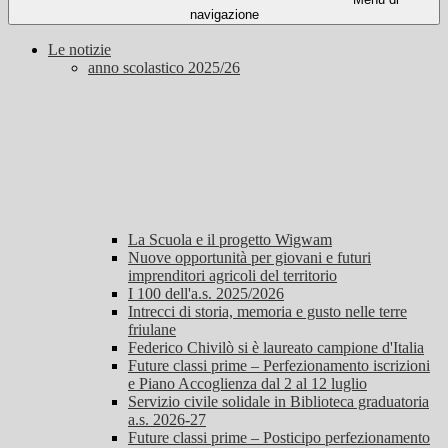
navigazione
Le notizie
anno scolastico 2025/26
La Scuola e il progetto Wigwam
Nuove opportunità per giovani e futuri
imprenditori agricoli del territorio
I 100 dell'a.s. 2025/2026
Intrecci di storia, memoria e gusto nelle terre
friulane
Federico Chivilò si è laureato campione d'Italia
Future classi prime – Perfezionamento iscrizioni
e Piano Accoglienza dal 2 al 12 luglio
Servizio civile solidale in Biblioteca graduatoria
a.s. 2026-27
Future classi prime – Posticipo perfezionamento