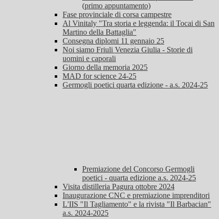
(primo appuntamento)
Fase provinciale di corsa campestre
Al Vinitaly "Tra storia e leggenda: il Tocai di San
Martino della Battaglia"
Consegna diplomi 11 gennaio 25
Noi siamo Friuli Venezia Giulia - Storie di
uomini e caporali
Giorno della memoria 2025
MAD for science 24-25
Germogli poetici quarta edizione - a.s. 2024-25
Premiazione del Concorso Germogli
poetici - quarta edizione a.s. 2024-25
Visita distilleria Pagura ottobre 2024
Inaugurazione CNC e premiazione imprenditori
L'IIS "Il Tagliamento" e la rivista "Il Barbacian"
a.s. 2024-2025