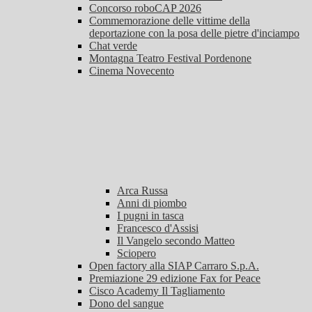
Concorso roboCAP 2026
Commemorazione delle vittime della
deportazione con la posa delle pietre d'inciampo
Chat verde
Montagna Teatro Festival Pordenone
Cinema Novecento
Arca Russa
Anni di piombo
I pugni in tasca
Francesco d'Assisi
Il Vangelo secondo Matteo
Sciopero
Open factory alla SIAP Carraro S.p.A.
Premiazione 29 edizione Fax for Peace
Cisco Academy Il Tagliamento
Dono del sangue