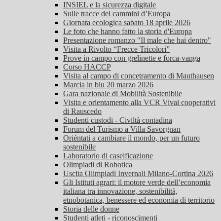
INSIEL e la sicurezza digitale
Sulle tracce dei cammini d’Europa
Giornata ecologica sabato 18 aprile 2026
Le foto che hanno fatto la storia d'Europa
Presentazione romanzo "Il male che hai dentro"
Visita a Rivolto “Frecce Tricolori”
Prove in campo con grelinette e forca-vanga
Corso HACCP
Visita al campo di concetramento di Mauthausen
Marcia in blu 20 marzo 2026
Gara nazionale di Mobilità Sostenibile
Visita e orientamento alla VCR Vivai cooperativi
di Rauscedo
Studenti custodi - Civiltà contadina
Forum del Turismo a Villa Savorgnan
Oriéntati a cambiare il mondo, per un futuro
sostenibile
Laboratorio di caseificazione
Olimpiadi di Robotica
Uscita Olimpiadi Invernali Milano-Cortina 2026
Gli Istituti agrari: il motore verde dell’economia
italiana tra innovazione, sostenibilità,
etnobotanica, benessere ed economia di territorio
Storia delle donne
Studenti atleti - riconoscimenti