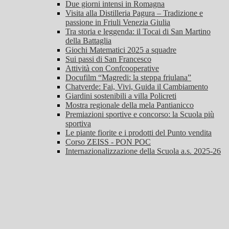
Due giorni intensi in Romagna
Visita alla Distilleria Pagura – Tradizione e
passione in Friuli Venezia Giulia
Tra storia e leggenda: il Tocai di San Martino
della Battaglia
Giochi Matematici 2025 a squadre
Sui passi di San Francesco
Attività con Confcooperative
Docufilm “Magredi: la steppa friulana”
Chatverde: Fai, Vivi, Guida il Cambiamento
Giardini sostenibili a villa Policreti
Mostra regionale della mela Pantianicco
Premiazioni sportive e concorso: la Scuola più
sportiva
Le piante fiorite e i prodotti del Punto vendita
Corso ZEISS - PON POC
Internazionalizzazione della Scuola a.s. 2025-26