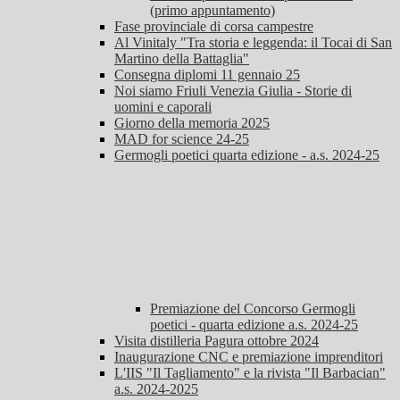
(primo appuntamento)
Fase provinciale di corsa campestre
Al Vinitaly "Tra storia e leggenda: il Tocai di San
Martino della Battaglia"
Consegna diplomi 11 gennaio 25
Noi siamo Friuli Venezia Giulia - Storie di
uomini e caporali
Giorno della memoria 2025
MAD for science 24-25
Germogli poetici quarta edizione - a.s. 2024-25
Premiazione del Concorso Germogli
poetici - quarta edizione a.s. 2024-25
Visita distilleria Pagura ottobre 2024
Inaugurazione CNC e premiazione imprenditori
L'IIS "Il Tagliamento" e la rivista "Il Barbacian"
a.s. 2024-2025