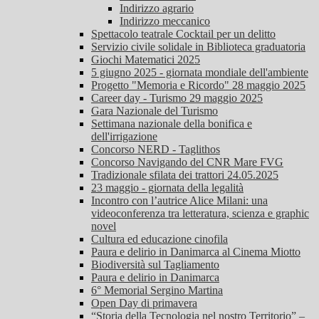
Indirizzo agrario
Indirizzo meccanico
Spettacolo teatrale Cocktail per un delitto
Servizio civile solidale in Biblioteca graduatoria
Giochi Matematici 2025
5 giugno 2025 - giornata mondiale dell'ambiente
Progetto "Memoria e Ricordo" 28 maggio 2025
Career day - Turismo 29 maggio 2025
Gara Nazionale del Turismo
Settimana nazionale della bonifica e
dell'irrigazione
Concorso NERD - Taglithos
Concorso Navigando del CNR Mare FVG
Tradizionale sfilata dei trattori 24.05.2025
23 maggio - giornata della legalità
Incontro con l’autrice Alice Milani: una
videoconferenza tra letteratura, scienza e graphic
novel
Cultura ed educazione cinofila
Paura e delirio in Danimarca al Cinema Miotto
Biodiversità sul Tagliamento
Paura e delirio in Danimarca
6° Memorial Sergino Martina
Open Day di primavera
“Storia della Tecnologia nel nostro Territorio” –