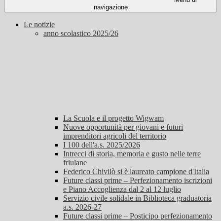
navigazione
Le notizie
anno scolastico 2025/26
La Scuola e il progetto Wigwam
Nuove opportunità per giovani e futuri
imprenditori agricoli del territorio
I 100 dell'a.s. 2025/2026
Intrecci di storia, memoria e gusto nelle terre
friulane
Federico Chivilò si è laureato campione d'Italia
Future classi prime – Perfezionamento iscrizioni
e Piano Accoglienza dal 2 al 12 luglio
Servizio civile solidale in Biblioteca graduatoria
a.s. 2026-27
Future classi prime – Posticipo perfezionamento