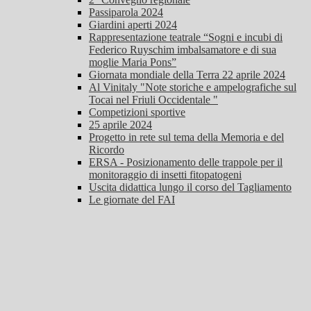
Passiparola 2024
Giardini aperti 2024
Rappresentazione teatrale “Sogni e incubi di
Federico Ruyschim imbalsamatore e di sua
moglie Maria Pons”
Giornata mondiale della Terra 22 aprile 2024
Al Vinitaly "Note storiche e ampelografiche sul
Tocai nel Friuli Occidentale "
Competizioni sportive
25 aprile 2024
Progetto in rete sul tema della Memoria e del
Ricordo
ERSA - Posizionamento delle trappole per il
monitoraggio di insetti fitopatogeni
Uscita didattica lungo il corso del Tagliamento
Le giornate del FAI