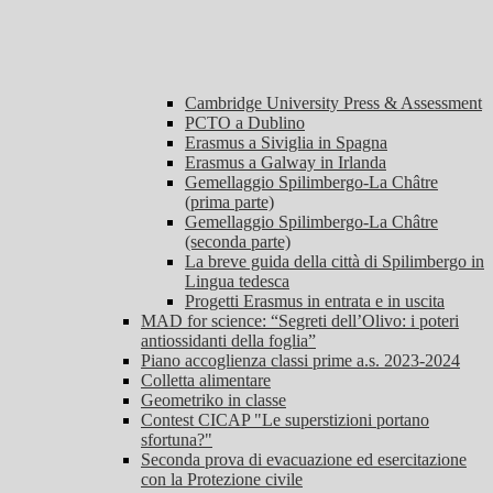
Cambridge University Press & Assessment
PCTO a Dublino
Erasmus a Siviglia in Spagna
Erasmus a Galway in Irlanda
Gemellaggio Spilimbergo-La Châtre
(prima parte)
Gemellaggio Spilimbergo-La Châtre
(seconda parte)
La breve guida della città di Spilimbergo in
Lingua tedesca
Progetti Erasmus in entrata e in uscita
MAD for science: “Segreti dell’Olivo: i poteri
antiossidanti della foglia”
Piano accoglienza classi prime a.s. 2023-2024
Colletta alimentare
Geometriko in classe
Contest CICAP "Le superstizioni portano
sfortuna?"
Seconda prova di evacuazione ed esercitazione
con la Protezione civile