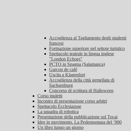
Accoglienza al Tagliamento degli studenti
francesi
Formazione superiore nel settore turistico
Spettacolo teatrale in lingua inglese
"London Echoes"
PCTO in Spagna (Salamanca)
Garçon de café
Uscita a Klagenfurt
Accoglienza della città gemellata di
Sachsenburg
Concorso di scrittura di Halloween
Corso muletti
Incontro di presentazione corso arbitri
Spettacolo Ecclesiazuse
La squadra di robotica
Presentazione della pubblicazione sul Tocai
Idee in movimento. La Pedemontana del ‘900
Un libro lungo un giorno