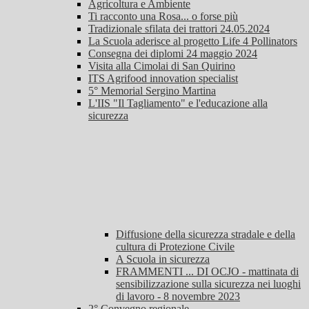
Agricoltura e Ambiente
Ti racconto una Rosa... o forse più
Tradizionale sfilata dei trattori 24.05.2024
La Scuola aderisce al progetto Life 4 Pollinators
Consegna dei diplomi 24 maggio 2024
Visita alla Cimolai di San Quirino
ITS Agrifood innovation specialist
5° Memorial Sergino Martina
L'IIS "Il Tagliamento" e l'educazione alla
sicurezza
Diffusione della sicurezza stradale e della
cultura di Protezione Civile
A Scuola in sicurezza
FRAMMENTI ... DI OCJO - mattinata di
sensibilizzazione sulla sicurezza nei luoghi
di lavoro - 8 novembre 2023
2° Convegno regionale