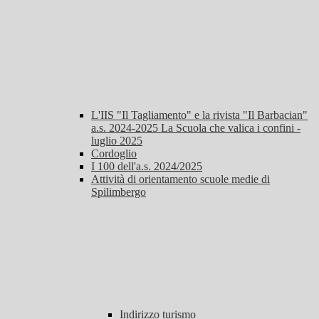
L'IIS "Il Tagliamento" e la rivista "Il Barbacian"
a.s. 2024-2025 La Scuola che valica i confini -
luglio 2025
Cordoglio
I 100 dell'a.s. 2024/2025
Attività di orientamento scuole medie di
Spilimbergo
Indirizzo turismo