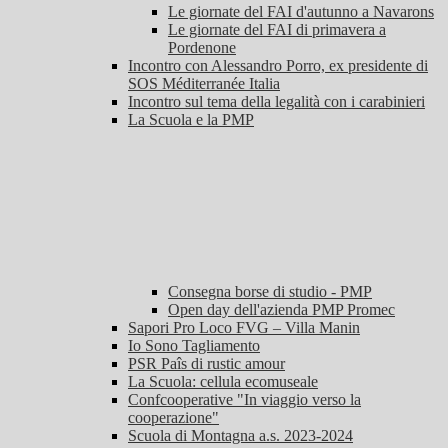
Le giornate del FAI d'autunno a Navarons
Le giornate del FAI di primavera a
Pordenone
Incontro con Alessandro Porro, ex presidente di
SOS Méditerranée Italia
Incontro sul tema della legalità con i carabinieri
La Scuola e la PMP
Consegna borse di studio - PMP
Open day dell'azienda PMP Promec
Sapori Pro Loco FVG – Villa Manin
Io Sono Tagliamento
PSR Paîs di rustic amour
La Scuola: cellula ecomuseale
Confcooperative "In viaggio verso la
cooperazione"
Scuola di Montagna a.s. 2023-2024