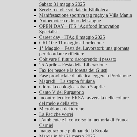
Sabato 31 maggio 2025
Servizio civile solidale in Biblioteca
Manifestazione sportiva tag rugby a Villa Manin
Autoemoteca e dono del sangue
OPEN DAY – ITS "Agrifood Innovation
Specialist"
Career day - ITAg 8 maggio 2025
CRI 10 e 11 maggio a Pordenone
1° Maggio – Festa dei Lavoratori: una giornata
per ricordare e riflettere
Coltivare il futuro riscoprendo il passato
25 Aprile – Festa della Liberazione
Fax for peace e la foresta dei Giusti
Fase provinciale di atletica leggera a Pordenone
Magredi – La steppa friulana
Giornata ecologica sabato 5 aprile
Canto V del Purgatorio
Incontro tecnico ERSA: avversità nelle colture
del melo e della vite
Microbioma del terreno
La Pac che vorrei
L'ambiente e il concorso in memoria di Franca
Carniel
Inaugurazione pullman della Scuola
Marcia in blu 21 marzo 2025