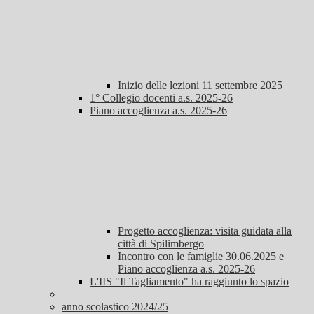
Inizio delle lezioni 11 settembre 2025
1° Collegio docenti a.s. 2025-26
Piano accoglienza a.s. 2025-26
Progetto accoglienza: visita guidata alla
città di Spilimbergo
Incontro con le famiglie 30.06.2025 e
Piano accoglienza a.s. 2025-26
L'IIS "Il Tagliamento" ha raggiunto lo spazio
anno scolastico 2024/25