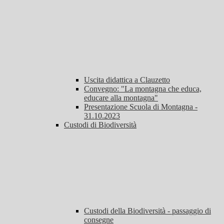
Uscita didattica a Clauzetto
Convegno: "La montagna che educa,
educare alla montagna"
Presentazione Scuola di Montagna -
31.10.2023
Custodi di Biodiversità
Custodi della Biodiversità - passaggio di
consegne