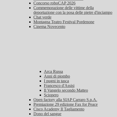
Concorso roboCAP 2026
Commemorazione delle vittime della
deportazione con la posa delle pietre d'inciampo
Chat verde
Montagna Teatro Festival Pordenone
Cinema Novecento
Arca Russa
Anni di piombo
I pugni in tasca
Francesco d'Assisi
Il Vangelo secondo Matteo
Sciopero
Open factory alla SIAP Carraro S.p.A.
Premiazione 29 edizione Fax for Peace
Cisco Academy Il Tagliamento
Dono del sangue