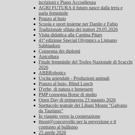
iscrizioni e Piano Accoglienza
AGRI FUTURA il futuro nasce dalla terra e
parla femminile
Pranzo al buio
Scuola e sport insieme per Danilo e Fabio
Tradizionale sfilata dei trattori 29.05.2026
Visita didattica alla Cantina Pitars
41ª edizione Special Olympics a Lignano
Sabbiadoro
Consegna dei diplomi
Apicoltura
Finale femminile del Trofeo Nazionale di Scacchi
2026
ABBRobotics
Uscita aziendale - Produzioni animali
Pranzo al buio- Blind Lunch
D'erbe, di natura e benessere
PMP consegna Borse di studio
Open Day di primavera 23 maggio 2026
Spettacolo teatrale dei Libani Monni "Galvano
da Tauriano"
In viaggio verso la cooperazione
#post@concervello per la prevezione e il
contrasto al bullismo
25 aprile 2026