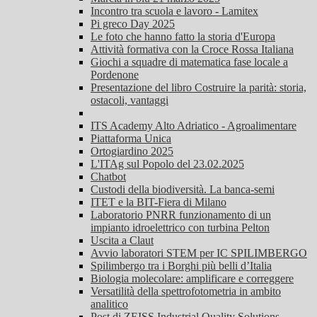
Incontro tra scuola e lavoro - Lamitex
Pi greco Day 2025
Le foto che hanno fatto la storia d'Europa
Attività formativa con la Croce Rossa Italiana
Giochi a squadre di matematica fase locale a
Pordenone
Presentazione del libro Costruire la parità: storia,
ostacoli, vantaggi
ITS Academy Alto Adriatico - Agroalimentare
Piattaforma Unica
Ortogiardino 2025
L'ITAg sul Popolo del 23.02.2025
Chatbot
Custodi della biodiversità. La banca-semi
ITET e la BIT-Fiera di Milano
Laboratorio PNRR funzionamento di un
impianto idroelettrico con turbina Pelton
Uscita a Claut
Avvio laboratori STEM per IC SPILIMBERGO
Spilimbergo tra i Borghi più belli d’Italia
Biologia molecolare: amplificare e correggere
Versatilità della spettrofotometria in ambito
analitico
Post di ZEISS Industrial Quality Solutions