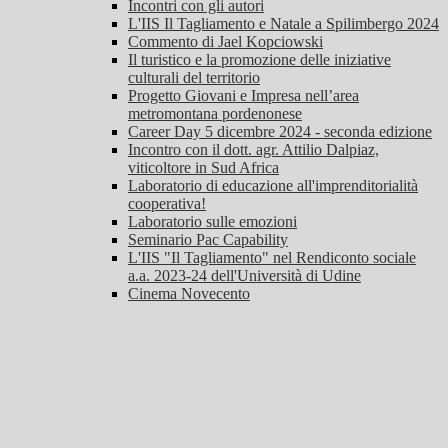
Incontri con gli autori
L'IIS Il Tagliamento e Natale a Spilimbergo 2024
Commento di Jael Kopciowski
Il turistico e la promozione delle iniziative
culturali del territorio
Progetto Giovani e Impresa nell’area
metromontana pordenonese
Career Day 5 dicembre 2024 - seconda edizione
Incontro con il dott. agr. Attilio Dalpiaz,
viticoltore in Sud Africa
Laboratorio di educazione all'imprenditorialità
cooperativa!
Laboratorio sulle emozioni
Seminario Pac Capability
L'IIS "Il Tagliamento" nel Rendiconto sociale
a.a. 2023-24 dell'Università di Udine
Cinema Novecento