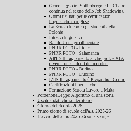
Gemellaggio tra Spilimbergo e La Châtre
continua nel segno dello Job Shadowing
Ottimi risultati per le certificazioni
linguistiche di inglese
La Scuola incontra gli studenti della
Polonia
Intrecci linguistici
Bando Unciagroalimentare
PNRR PCTO - Lione
PNRR PCTO - Salamanca
All'IIS Il Tagliamento anche prof. e ATA
diventano "studenti del mondo"
PNRR PCTO - Berlino
PNRR PCTO - Dublino
L'IIS Il Tagliamento è Preparation Centre
Certificazioni linguistiche
Formazione Scuola Lavoro a Malta
PordenoneLegge: Algoritmo di una storia
Uscite didattiche sul territorio
Giorno del ricordo 2026
Primo giorno di scuola dell'a.s. 2025-26
L'avvio dell'anno 2025-26 sulla stampa