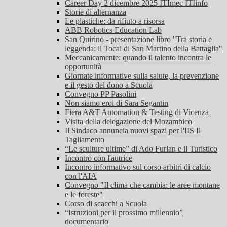
Career Day 2 dicembre 2025 ITImec ITIinfo
Storie di alternanza
Le plastiche: da rifiuto a risorsa
ABB Robotics Education Lab
San Quirino - presentazione libro "Tra storia e
leggenda: il Tocai di San Martino della Battaglia"
Meccanicamente: quando il talento incontra le
opportunità
Giornate informative sulla salute, la prevenzione
e il gesto del dono a Scuola
Convegno PP Pasolini
Non siamo eroi di Sara Segantin
Fiera A&T Automation & Testing di Vicenza
Visita della delegazione del Mozambico
Il Sindaco annuncia nuovi spazi per l'IIS Il
Tagliamento
“Le sculture ultime” di Ado Furlan e il Turistico
Incontro con l'autrice
Incontro informativo sul corso arbitri di calcio
con l'AIA
Convegno "Il clima che cambia: le aree montane
e le foreste"
Corso di scacchi a Scuola
“Istruzioni per il prossimo millennio”
documentario