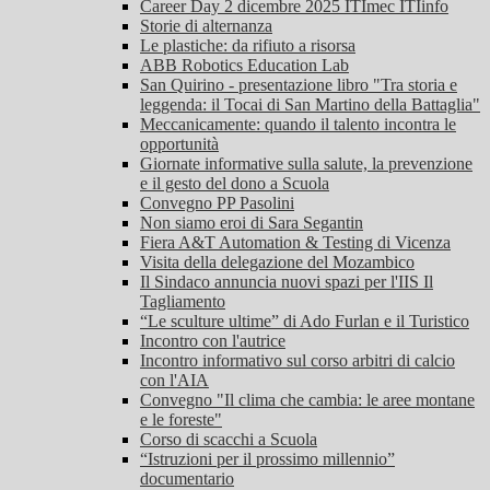
Career Day 2 dicembre 2025 ITImec ITIinfo
Storie di alternanza
Le plastiche: da rifiuto a risorsa
ABB Robotics Education Lab
San Quirino - presentazione libro "Tra storia e
leggenda: il Tocai di San Martino della Battaglia"
Meccanicamente: quando il talento incontra le
opportunità
Giornate informative sulla salute, la prevenzione
e il gesto del dono a Scuola
Convegno PP Pasolini
Non siamo eroi di Sara Segantin
Fiera A&T Automation & Testing di Vicenza
Visita della delegazione del Mozambico
Il Sindaco annuncia nuovi spazi per l'IIS Il
Tagliamento
“Le sculture ultime” di Ado Furlan e il Turistico
Incontro con l'autrice
Incontro informativo sul corso arbitri di calcio
con l'AIA
Convegno "Il clima che cambia: le aree montane
e le foreste"
Corso di scacchi a Scuola
“Istruzioni per il prossimo millennio”
documentario