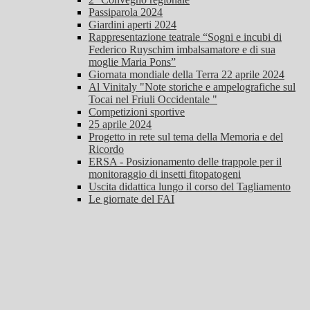
Passiparola 2024
Giardini aperti 2024
Rappresentazione teatrale “Sogni e incubi di
Federico Ruyschim imbalsamatore e di sua
moglie Maria Pons”
Giornata mondiale della Terra 22 aprile 2024
Al Vinitaly "Note storiche e ampelografiche sul
Tocai nel Friuli Occidentale "
Competizioni sportive
25 aprile 2024
Progetto in rete sul tema della Memoria e del
Ricordo
ERSA - Posizionamento delle trappole per il
monitoraggio di insetti fitopatogeni
Uscita didattica lungo il corso del Tagliamento
Le giornate del FAI