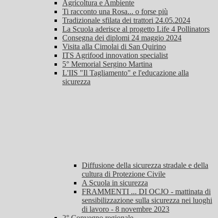
Agricoltura e Ambiente
Ti racconto una Rosa... o forse più
Tradizionale sfilata dei trattori 24.05.2024
La Scuola aderisce al progetto Life 4 Pollinators
Consegna dei diplomi 24 maggio 2024
Visita alla Cimolai di San Quirino
ITS Agrifood innovation specialist
5° Memorial Sergino Martina
L'IIS "Il Tagliamento" e l'educazione alla
sicurezza
Diffusione della sicurezza stradale e della
cultura di Protezione Civile
A Scuola in sicurezza
FRAMMENTI ... DI OCJO - mattinata di
sensibilizzazione sulla sicurezza nei luoghi
di lavoro - 8 novembre 2023
2° Convegno regionale