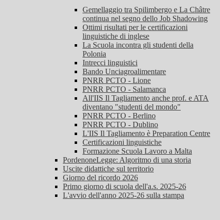
Gemellaggio tra Spilimbergo e La Châtre
continua nel segno dello Job Shadowing
Ottimi risultati per le certificazioni
linguistiche di inglese
La Scuola incontra gli studenti della
Polonia
Intrecci linguistici
Bando Unciagroalimentare
PNRR PCTO - Lione
PNRR PCTO - Salamanca
All'IIS Il Tagliamento anche prof. e ATA
diventano "studenti del mondo"
PNRR PCTO - Berlino
PNRR PCTO - Dublino
L'IIS Il Tagliamento è Preparation Centre
Certificazioni linguistiche
Formazione Scuola Lavoro a Malta
PordenoneLegge: Algoritmo di una storia
Uscite didattiche sul territorio
Giorno del ricordo 2026
Primo giorno di scuola dell'a.s. 2025-26
L'avvio dell'anno 2025-26 sulla stampa