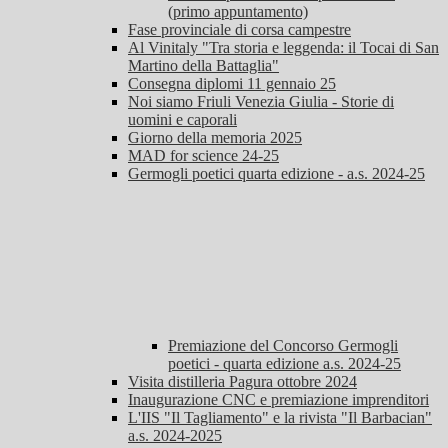
(primo appuntamento)
Fase provinciale di corsa campestre
Al Vinitaly "Tra storia e leggenda: il Tocai di San
Martino della Battaglia"
Consegna diplomi 11 gennaio 25
Noi siamo Friuli Venezia Giulia - Storie di
uomini e caporali
Giorno della memoria 2025
MAD for science 24-25
Germogli poetici quarta edizione - a.s. 2024-25
Premiazione del Concorso Germogli
poetici - quarta edizione a.s. 2024-25
Visita distilleria Pagura ottobre 2024
Inaugurazione CNC e premiazione imprenditori
L'IIS "Il Tagliamento" e la rivista "Il Barbacian"
a.s. 2024-2025