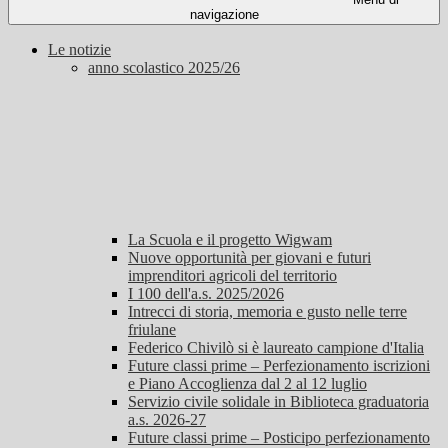
navigazione
Le notizie
anno scolastico 2025/26
La Scuola e il progetto Wigwam
Nuove opportunità per giovani e futuri
imprenditori agricoli del territorio
I 100 dell'a.s. 2025/2026
Intrecci di storia, memoria e gusto nelle terre
friulane
Federico Chivilò si è laureato campione d'Italia
Future classi prime – Perfezionamento iscrizioni
e Piano Accoglienza dal 2 al 12 luglio
Servizio civile solidale in Biblioteca graduatoria
a.s. 2026-27
Future classi prime – Posticipo perfezionamento