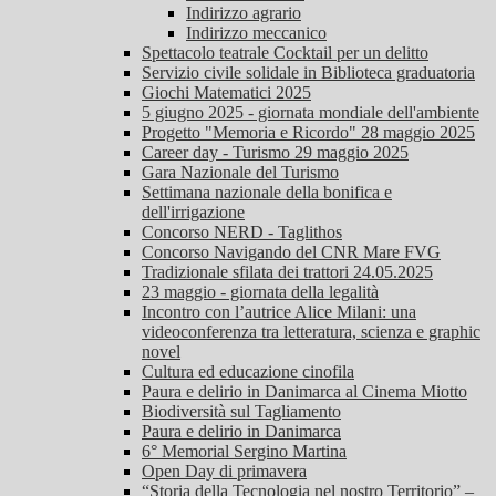
Indirizzo agrario
Indirizzo meccanico
Spettacolo teatrale Cocktail per un delitto
Servizio civile solidale in Biblioteca graduatoria
Giochi Matematici 2025
5 giugno 2025 - giornata mondiale dell'ambiente
Progetto "Memoria e Ricordo" 28 maggio 2025
Career day - Turismo 29 maggio 2025
Gara Nazionale del Turismo
Settimana nazionale della bonifica e
dell'irrigazione
Concorso NERD - Taglithos
Concorso Navigando del CNR Mare FVG
Tradizionale sfilata dei trattori 24.05.2025
23 maggio - giornata della legalità
Incontro con l’autrice Alice Milani: una
videoconferenza tra letteratura, scienza e graphic
novel
Cultura ed educazione cinofila
Paura e delirio in Danimarca al Cinema Miotto
Biodiversità sul Tagliamento
Paura e delirio in Danimarca
6° Memorial Sergino Martina
Open Day di primavera
“Storia della Tecnologia nel nostro Territorio” –