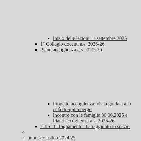
Inizio delle lezioni 11 settembre 2025
1° Collegio docenti a.s. 2025-26
Piano accoglienza a.s. 2025-26
Progetto accoglienza: visita guidata alla
città di Spilimbergo
Incontro con le famiglie 30.06.2025 e
Piano accoglienza a.s. 2025-26
L'IIS "Il Tagliamento" ha raggiunto lo spazio
anno scolastico 2024/25