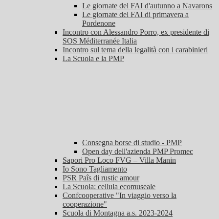
Le giornate del FAI d'autunno a Navarons
Le giornate del FAI di primavera a
Pordenone
Incontro con Alessandro Porro, ex presidente di
SOS Méditerranée Italia
Incontro sul tema della legalità con i carabinieri
La Scuola e la PMP
Consegna borse di studio - PMP
Open day dell'azienda PMP Promec
Sapori Pro Loco FVG – Villa Manin
Io Sono Tagliamento
PSR Paîs di rustic amour
La Scuola: cellula ecomuseale
Confcooperative "In viaggio verso la
cooperazione"
Scuola di Montagna a.s. 2023-2024