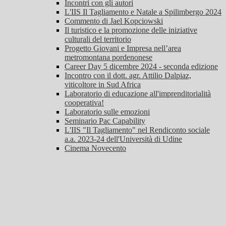
Incontri con gli autori
L'IIS Il Tagliamento e Natale a Spilimbergo 2024
Commento di Jael Kopciowski
Il turistico e la promozione delle iniziative
culturali del territorio
Progetto Giovani e Impresa nell’area
metromontana pordenonese
Career Day 5 dicembre 2024 - seconda edizione
Incontro con il dott. agr. Attilio Dalpiaz,
viticoltore in Sud Africa
Laboratorio di educazione all'imprenditorialità
cooperativa!
Laboratorio sulle emozioni
Seminario Pac Capability
L'IIS "Il Tagliamento" nel Rendiconto sociale
a.a. 2023-24 dell'Università di Udine
Cinema Novecento