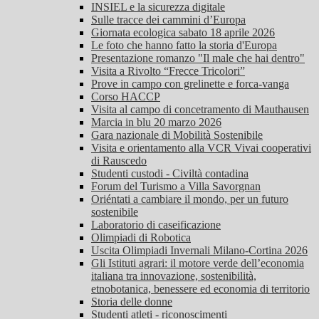
INSIEL e la sicurezza digitale
Sulle tracce dei cammini d’Europa
Giornata ecologica sabato 18 aprile 2026
Le foto che hanno fatto la storia d'Europa
Presentazione romanzo "Il male che hai dentro"
Visita a Rivolto “Frecce Tricolori”
Prove in campo con grelinette e forca-vanga
Corso HACCP
Visita al campo di concetramento di Mauthausen
Marcia in blu 20 marzo 2026
Gara nazionale di Mobilità Sostenibile
Visita e orientamento alla VCR Vivai cooperativi
di Rauscedo
Studenti custodi - Civiltà contadina
Forum del Turismo a Villa Savorgnan
Oriéntati a cambiare il mondo, per un futuro
sostenibile
Laboratorio di caseificazione
Olimpiadi di Robotica
Uscita Olimpiadi Invernali Milano-Cortina 2026
Gli Istituti agrari: il motore verde dell’economia
italiana tra innovazione, sostenibilità,
etnobotanica, benessere ed economia di territorio
Storia delle donne
Studenti atleti - riconoscimenti