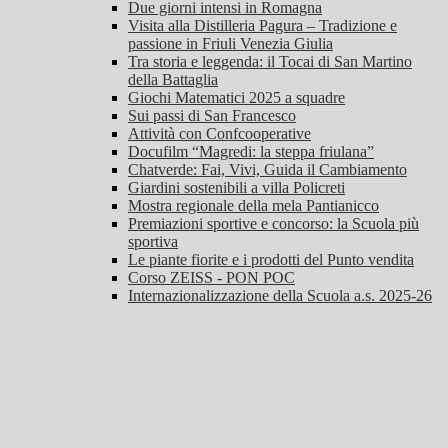
Due giorni intensi in Romagna
Visita alla Distilleria Pagura – Tradizione e
passione in Friuli Venezia Giulia
Tra storia e leggenda: il Tocai di San Martino
della Battaglia
Giochi Matematici 2025 a squadre
Sui passi di San Francesco
Attività con Confcooperative
Docufilm “Magredi: la steppa friulana”
Chatverde: Fai, Vivi, Guida il Cambiamento
Giardini sostenibili a villa Policreti
Mostra regionale della mela Pantianicco
Premiazioni sportive e concorso: la Scuola più
sportiva
Le piante fiorite e i prodotti del Punto vendita
Corso ZEISS - PON POC
Internazionalizzazione della Scuola a.s. 2025-26