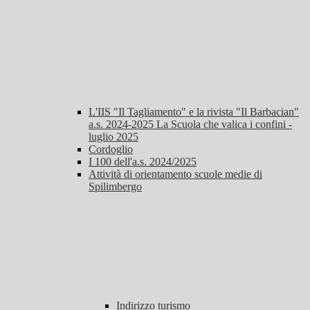
L'IIS "Il Tagliamento" e la rivista "Il Barbacian"
a.s. 2024-2025 La Scuola che valica i confini -
luglio 2025
Cordoglio
I 100 dell'a.s. 2024/2025
Attività di orientamento scuole medie di
Spilimbergo
Indirizzo turismo