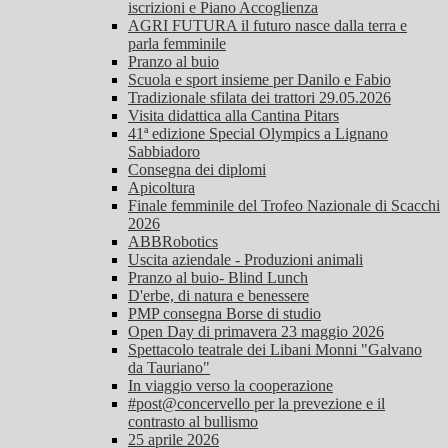
iscrizioni e Piano Accoglienza
AGRI FUTURA il futuro nasce dalla terra e
parla femminile
Pranzo al buio
Scuola e sport insieme per Danilo e Fabio
Tradizionale sfilata dei trattori 29.05.2026
Visita didattica alla Cantina Pitars
41ª edizione Special Olympics a Lignano
Sabbiadoro
Consegna dei diplomi
Apicoltura
Finale femminile del Trofeo Nazionale di Scacchi
2026
ABBRobotics
Uscita aziendale - Produzioni animali
Pranzo al buio- Blind Lunch
D'erbe, di natura e benessere
PMP consegna Borse di studio
Open Day di primavera 23 maggio 2026
Spettacolo teatrale dei Libani Monni "Galvano
da Tauriano"
In viaggio verso la cooperazione
#post@concervello per la prevezione e il
contrasto al bullismo
25 aprile 2026