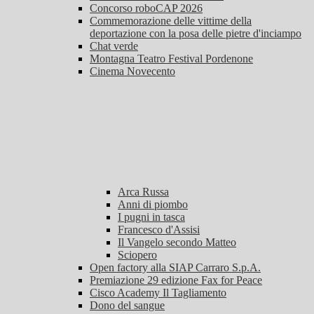
Concorso roboCAP 2026
Commemorazione delle vittime della
deportazione con la posa delle pietre d'inciampo
Chat verde
Montagna Teatro Festival Pordenone
Cinema Novecento
Arca Russa
Anni di piombo
I pugni in tasca
Francesco d'Assisi
Il Vangelo secondo Matteo
Sciopero
Open factory alla SIAP Carraro S.p.A.
Premiazione 29 edizione Fax for Peace
Cisco Academy Il Tagliamento
Dono del sangue