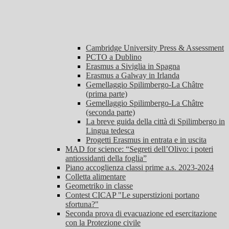
Cambridge University Press & Assessment
PCTO a Dublino
Erasmus a Siviglia in Spagna
Erasmus a Galway in Irlanda
Gemellaggio Spilimbergo-La Châtre
(prima parte)
Gemellaggio Spilimbergo-La Châtre
(seconda parte)
La breve guida della città di Spilimbergo in
Lingua tedesca
Progetti Erasmus in entrata e in uscita
MAD for science: “Segreti dell’Olivo: i poteri
antiossidanti della foglia”
Piano accoglienza classi prime a.s. 2023-2024
Colletta alimentare
Geometriko in classe
Contest CICAP "Le superstizioni portano
sfortuna?"
Seconda prova di evacuazione ed esercitazione
con la Protezione civile