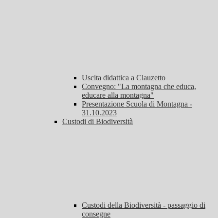
Uscita didattica a Clauzetto
Convegno: "La montagna che educa,
educare alla montagna"
Presentazione Scuola di Montagna -
31.10.2023
Custodi di Biodiversità
Custodi della Biodiversità - passaggio di
consegne