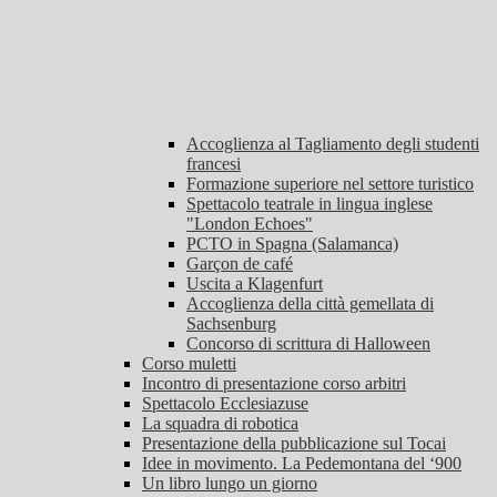
Accoglienza al Tagliamento degli studenti
francesi
Formazione superiore nel settore turistico
Spettacolo teatrale in lingua inglese
"London Echoes"
PCTO in Spagna (Salamanca)
Garçon de café
Uscita a Klagenfurt
Accoglienza della città gemellata di
Sachsenburg
Concorso di scrittura di Halloween
Corso muletti
Incontro di presentazione corso arbitri
Spettacolo Ecclesiazuse
La squadra di robotica
Presentazione della pubblicazione sul Tocai
Idee in movimento. La Pedemontana del ‘900
Un libro lungo un giorno