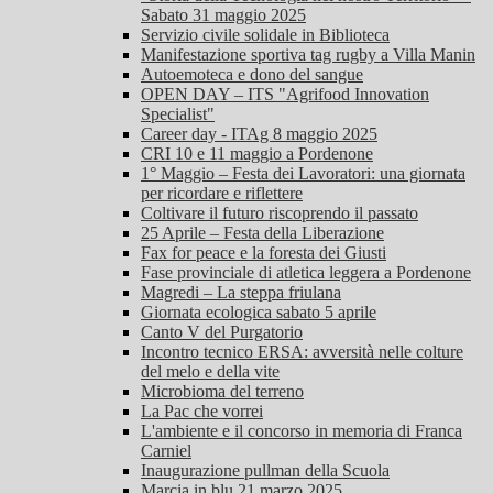
Sabato 31 maggio 2025
Servizio civile solidale in Biblioteca
Manifestazione sportiva tag rugby a Villa Manin
Autoemoteca e dono del sangue
OPEN DAY – ITS "Agrifood Innovation
Specialist"
Career day - ITAg 8 maggio 2025
CRI 10 e 11 maggio a Pordenone
1° Maggio – Festa dei Lavoratori: una giornata
per ricordare e riflettere
Coltivare il futuro riscoprendo il passato
25 Aprile – Festa della Liberazione
Fax for peace e la foresta dei Giusti
Fase provinciale di atletica leggera a Pordenone
Magredi – La steppa friulana
Giornata ecologica sabato 5 aprile
Canto V del Purgatorio
Incontro tecnico ERSA: avversità nelle colture
del melo e della vite
Microbioma del terreno
La Pac che vorrei
L'ambiente e il concorso in memoria di Franca
Carniel
Inaugurazione pullman della Scuola
Marcia in blu 21 marzo 2025