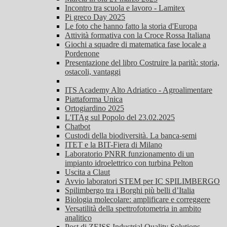
Incontro tra scuola e lavoro - Lamitex
Pi greco Day 2025
Le foto che hanno fatto la storia d'Europa
Attività formativa con la Croce Rossa Italiana
Giochi a squadre di matematica fase locale a
Pordenone
Presentazione del libro Costruire la parità: storia,
ostacoli, vantaggi
ITS Academy Alto Adriatico - Agroalimentare
Piattaforma Unica
Ortogiardino 2025
L'ITAg sul Popolo del 23.02.2025
Chatbot
Custodi della biodiversità. La banca-semi
ITET e la BIT-Fiera di Milano
Laboratorio PNRR funzionamento di un
impianto idroelettrico con turbina Pelton
Uscita a Claut
Avvio laboratori STEM per IC SPILIMBERGO
Spilimbergo tra i Borghi più belli d’Italia
Biologia molecolare: amplificare e correggere
Versatilità della spettrofotometria in ambito
analitico
Post di ZEISS Industrial Quality Solutions