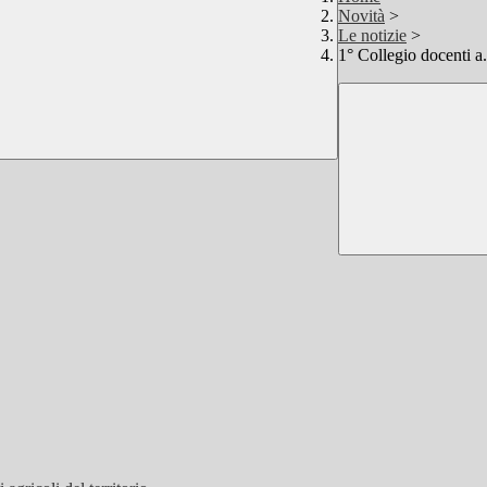
Novità
>
Le notizie
>
1° Collegio docenti a