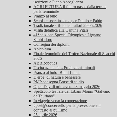
iscrizioni e Piano Accoglienza
AGRI FUTURA il futuro nasce dalla terra e
parla femminile
Pranzo al buio
Scuola e sport insieme per Danilo e Fabio
Tradizionale sfilata dei trattori 29.05.2026
Visita didattica alla Cantina Pitars
41ª edizione Special Olympics a Lignano
Sabbiadoro
Consegna dei diplomi
Apicoltura
Finale femminile del Trofeo Nazionale di Scacchi
2026
ABBRobotics
Uscita aziendale - Produzioni animali
Pranzo al buio- Blind Lunch
D'erbe, di natura e benessere
PMP consegna Borse di studio
Open Day di primavera 23 maggio 2026
Spettacolo teatrale dei Libani Monni "Galvano
da Tauriano"
In viaggio verso la cooperazione
#post@concervello per la prevezione e il
contrasto al bullismo
25 aprile 2026