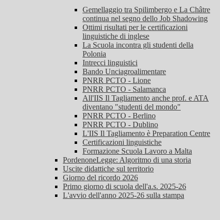
Gemellaggio tra Spilimbergo e La Châtre
continua nel segno dello Job Shadowing
Ottimi risultati per le certificazioni
linguistiche di inglese
La Scuola incontra gli studenti della
Polonia
Intrecci linguistici
Bando Unciagroalimentare
PNRR PCTO - Lione
PNRR PCTO - Salamanca
All'IIS Il Tagliamento anche prof. e ATA
diventano "studenti del mondo"
PNRR PCTO - Berlino
PNRR PCTO - Dublino
L'IIS Il Tagliamento è Preparation Centre
Certificazioni linguistiche
Formazione Scuola Lavoro a Malta
PordenoneLegge: Algoritmo di una storia
Uscite didattiche sul territorio
Giorno del ricordo 2026
Primo giorno di scuola dell'a.s. 2025-26
L'avvio dell'anno 2025-26 sulla stampa