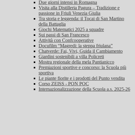
Due giorni intensi in Romagna
Visita alla Distilleria Pagura – Tradizione e
passione in Friuli Venezia Giulia
Tra storia e leggenda: il Tocai di San Martino
della Battaglia
Giochi Matematici 2025 a squadre
Sui passi di San Francesco
Attività con Confcooperative
Docufilm “Magredi: la steppa friulana”
Chatverde: Fai, Vivi, Guida il Cambiamento
Giardini sostenibili a villa Policreti
Mostra regionale della mela Pantianicco
Premiazioni sportive e concorso: la Scuola più
sportiva
Le piante fiorite e i prodotti del Punto vendita
Corso ZEISS - PON POC
Internazionalizzazione della Scuola a.s. 2025-26