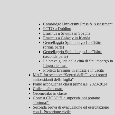
Cambridge University Press & Assessment
PCTO a Dublino
Erasmus a Siviglia in Spagna
Erasmus a Galway in Irlanda
Gemellaggio Spilimbergo-La Châtre
(prima parte)
Gemellaggio Spilimbergo-La Châtre
(seconda parte)
La breve guida della città di Spilimbergo in
Lingua tedesca
Progetti Erasmus in entrata e in uscita
MAD for science: “Segreti dell’Olivo: i poteri
antiossidanti della foglia”
Piano accoglienza classi prime a.s. 2023-2024
Colletta alimentare
Geometriko in classe
Contest CICAP "Le superstizioni portano
sfortuna?"
Seconda prova di evacuazione ed esercitazione
con la Protezione civile