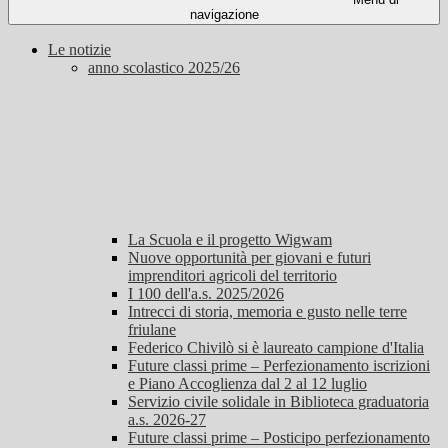
navigazione
Le notizie
anno scolastico 2025/26
La Scuola e il progetto Wigwam
Nuove opportunità per giovani e futuri
imprenditori agricoli del territorio
I 100 dell'a.s. 2025/2026
Intrecci di storia, memoria e gusto nelle terre
friulane
Federico Chivilò si è laureato campione d'Italia
Future classi prime – Perfezionamento iscrizioni
e Piano Accoglienza dal 2 al 12 luglio
Servizio civile solidale in Biblioteca graduatoria
a.s. 2026-27
Future classi prime – Posticipo perfezionamento