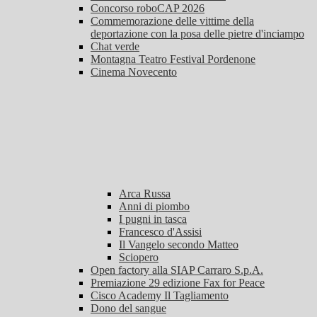
Concorso roboCAP 2026
Commemorazione delle vittime della
deportazione con la posa delle pietre d'inciampo
Chat verde
Montagna Teatro Festival Pordenone
Cinema Novecento
Arca Russa
Anni di piombo
I pugni in tasca
Francesco d'Assisi
Il Vangelo secondo Matteo
Sciopero
Open factory alla SIAP Carraro S.p.A.
Premiazione 29 edizione Fax for Peace
Cisco Academy Il Tagliamento
Dono del sangue