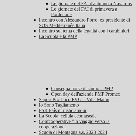
Le giornate del FAI d'autunno a Navarons
Le giornate del FAI di primavera a
Pordenone
Incontro con Alessandro Porro, ex presidente di
SOS Méditerranée Italia
Incontro sul tema della legalità con i carabinieri
La Scuola e la PMP
Consegna borse di studio - PMP
Open day dell'azienda PMP Promec
Sapori Pro Loco FVG – Villa Manin
Io Sono Tagliamento
PSR Paîs di rustic amour
La Scuola: cellula ecomuseale
Confcooperative "In viaggio verso la
cooperazione"
Scuola di Montagna a.s. 2023-2024