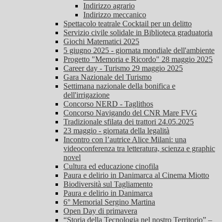
Indirizzo agrario
Indirizzo meccanico
Spettacolo teatrale Cocktail per un delitto
Servizio civile solidale in Biblioteca graduatoria
Giochi Matematici 2025
5 giugno 2025 - giornata mondiale dell'ambiente
Progetto "Memoria e Ricordo" 28 maggio 2025
Career day - Turismo 29 maggio 2025
Gara Nazionale del Turismo
Settimana nazionale della bonifica e
dell'irrigazione
Concorso NERD - Taglithos
Concorso Navigando del CNR Mare FVG
Tradizionale sfilata dei trattori 24.05.2025
23 maggio - giornata della legalità
Incontro con l’autrice Alice Milani: una
videoconferenza tra letteratura, scienza e graphic
novel
Cultura ed educazione cinofila
Paura e delirio in Danimarca al Cinema Miotto
Biodiversità sul Tagliamento
Paura e delirio in Danimarca
6° Memorial Sergino Martina
Open Day di primavera
“Storia della Tecnologia nel nostro Territorio” –