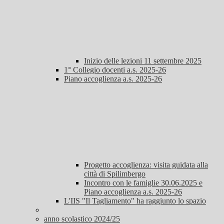
Inizio delle lezioni 11 settembre 2025
1° Collegio docenti a.s. 2025-26
Piano accoglienza a.s. 2025-26
Progetto accoglienza: visita guidata alla
città di Spilimbergo
Incontro con le famiglie 30.06.2025 e
Piano accoglienza a.s. 2025-26
L'IIS "Il Tagliamento" ha raggiunto lo spazio
anno scolastico 2024/25