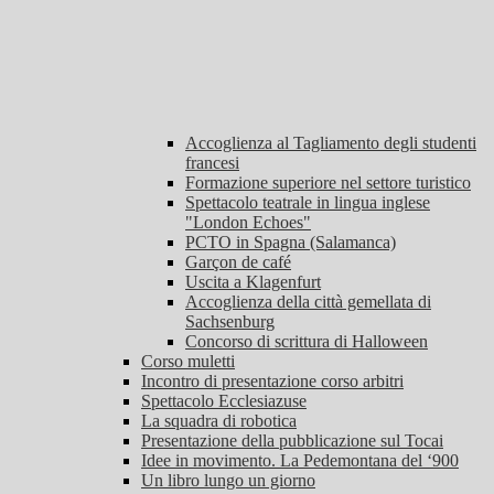
Accoglienza al Tagliamento degli studenti
francesi
Formazione superiore nel settore turistico
Spettacolo teatrale in lingua inglese
"London Echoes"
PCTO in Spagna (Salamanca)
Garçon de café
Uscita a Klagenfurt
Accoglienza della città gemellata di
Sachsenburg
Concorso di scrittura di Halloween
Corso muletti
Incontro di presentazione corso arbitri
Spettacolo Ecclesiazuse
La squadra di robotica
Presentazione della pubblicazione sul Tocai
Idee in movimento. La Pedemontana del ‘900
Un libro lungo un giorno