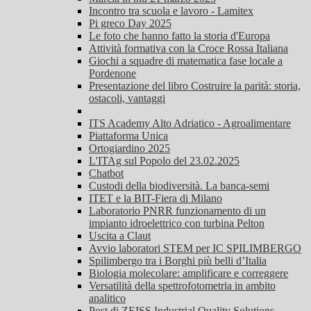
Incontro tra scuola e lavoro - Lamitex
Pi greco Day 2025
Le foto che hanno fatto la storia d'Europa
Attività formativa con la Croce Rossa Italiana
Giochi a squadre di matematica fase locale a
Pordenone
Presentazione del libro Costruire la parità: storia,
ostacoli, vantaggi
ITS Academy Alto Adriatico - Agroalimentare
Piattaforma Unica
Ortogiardino 2025
L'ITAg sul Popolo del 23.02.2025
Chatbot
Custodi della biodiversità. La banca-semi
ITET e la BIT-Fiera di Milano
Laboratorio PNRR funzionamento di un
impianto idroelettrico con turbina Pelton
Uscita a Claut
Avvio laboratori STEM per IC SPILIMBERGO
Spilimbergo tra i Borghi più belli d’Italia
Biologia molecolare: amplificare e correggere
Versatilità della spettrofotometria in ambito
analitico
Post di ZEISS Industrial Quality Solutions