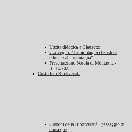
Uscita didattica a Clauzetto
Convegno: "La montagna che educa,
educare alla montagna"
Presentazione Scuola di Montagna -
31.10.2023
Custodi di Biodiversità
Custodi della Biodiversità - passaggio di
consegne