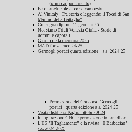
(primo appuntamento)
Fase provinciale di corsa campestre
Al Vinitaly "Tra storia e leggenda: il Tocai di San
Martino della Battaglia"
Consegna diplomi 11 gennaio 25
Noi siamo Friuli Venezia Giulia - Storie di
uomini e caporali
Giorno della memoria 2025
MAD for science 24-25
Germogli poetici quarta edizione - a.s. 2024-25
Premiazione del Concorso Germogli
poetici - quarta edizione a.s. 2024-25
Visita distilleria Pagura ottobre 2024
Inaugurazione CNC e premiazione imprenditori
L'IIS "Il Tagliamento" e la rivista "Il Barbacian"
a.s. 2024-2025