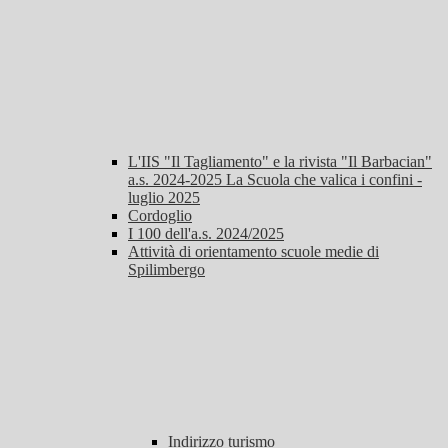
L'IIS "Il Tagliamento" e la rivista "Il Barbacian"
a.s. 2024-2025 La Scuola che valica i confini -
luglio 2025
Cordoglio
I 100 dell'a.s. 2024/2025
Attività di orientamento scuole medie di
Spilimbergo
Indirizzo turismo