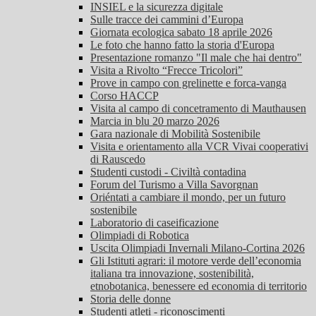
INSIEL e la sicurezza digitale
Sulle tracce dei cammini d’Europa
Giornata ecologica sabato 18 aprile 2026
Le foto che hanno fatto la storia d'Europa
Presentazione romanzo "Il male che hai dentro"
Visita a Rivolto “Frecce Tricolori”
Prove in campo con grelinette e forca-vanga
Corso HACCP
Visita al campo di concetramento di Mauthausen
Marcia in blu 20 marzo 2026
Gara nazionale di Mobilità Sostenibile
Visita e orientamento alla VCR Vivai cooperativi
di Rauscedo
Studenti custodi - Civiltà contadina
Forum del Turismo a Villa Savorgnan
Oriéntati a cambiare il mondo, per un futuro
sostenibile
Laboratorio di caseificazione
Olimpiadi di Robotica
Uscita Olimpiadi Invernali Milano-Cortina 2026
Gli Istituti agrari: il motore verde dell’economia
italiana tra innovazione, sostenibilità,
etnobotanica, benessere ed economia di territorio
Storia delle donne
Studenti atleti - riconoscimenti