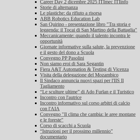
Career Day 2 dicembre 2025 ITImec ITIinfo
Storie di alternanza
Le plastiche: da rifiuto a risorsa
ABB Robotics Education Lab
San Quirino - presentazione libro "Tra storia e
leggenda: il Tocai di San Martino della Battaglia"
Meccanicamente: quando il talento incontra le
opportunità
Giornate informative sulla salute, la prevenzione
e il gesto del dono a Scuola
Convegno PP Pasolini
Non siamo eroi di Sara Segantin
Fiera A&T Automation & Testing di Vicenza
Visita della delegazione del Mozambico
Il Sindaco annuncia nuovi spazi per l'IIS Il
Tagliamento
“Le sculture ultime” di Ado Furlan e il Turistico
Incontro con l'autrice
Incontro informativo sul corso arbitri di calcio
con l'AIA
Convegno "Il clima che cambia: le aree montane
e le foreste"
Corso di scacchi a Scuola
“Istruzioni per il prossimo millennio”
documentario