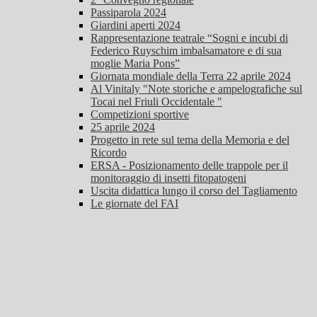
Passiparola 2024
Giardini aperti 2024
Rappresentazione teatrale “Sogni e incubi di
Federico Ruyschim imbalsamatore e di sua
moglie Maria Pons”
Giornata mondiale della Terra 22 aprile 2024
Al Vinitaly "Note storiche e ampelografiche sul
Tocai nel Friuli Occidentale "
Competizioni sportive
25 aprile 2024
Progetto in rete sul tema della Memoria e del
Ricordo
ERSA - Posizionamento delle trappole per il
monitoraggio di insetti fitopatogeni
Uscita didattica lungo il corso del Tagliamento
Le giornate del FAI