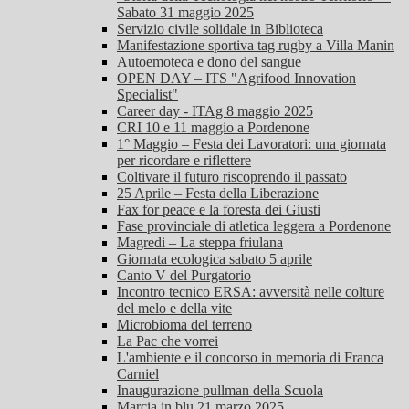
Sabato 31 maggio 2025
Servizio civile solidale in Biblioteca
Manifestazione sportiva tag rugby a Villa Manin
Autoemoteca e dono del sangue
OPEN DAY – ITS "Agrifood Innovation
Specialist"
Career day - ITAg 8 maggio 2025
CRI 10 e 11 maggio a Pordenone
1° Maggio – Festa dei Lavoratori: una giornata
per ricordare e riflettere
Coltivare il futuro riscoprendo il passato
25 Aprile – Festa della Liberazione
Fax for peace e la foresta dei Giusti
Fase provinciale di atletica leggera a Pordenone
Magredi – La steppa friulana
Giornata ecologica sabato 5 aprile
Canto V del Purgatorio
Incontro tecnico ERSA: avversità nelle colture
del melo e della vite
Microbioma del terreno
La Pac che vorrei
L'ambiente e il concorso in memoria di Franca
Carniel
Inaugurazione pullman della Scuola
Marcia in blu 21 marzo 2025