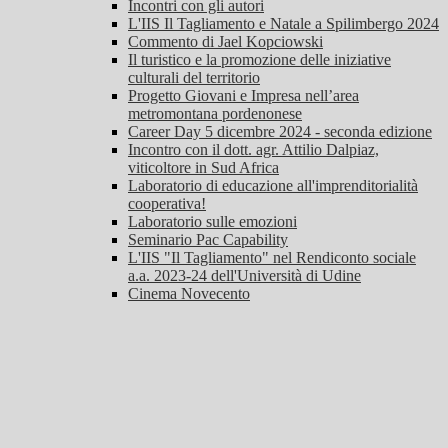
Incontri con gli autori
L'IIS Il Tagliamento e Natale a Spilimbergo 2024
Commento di Jael Kopciowski
Il turistico e la promozione delle iniziative
culturali del territorio
Progetto Giovani e Impresa nell’area
metromontana pordenonese
Career Day 5 dicembre 2024 - seconda edizione
Incontro con il dott. agr. Attilio Dalpiaz,
viticoltore in Sud Africa
Laboratorio di educazione all'imprenditorialità
cooperativa!
Laboratorio sulle emozioni
Seminario Pac Capability
L'IIS "Il Tagliamento" nel Rendiconto sociale
a.a. 2023-24 dell'Università di Udine
Cinema Novecento