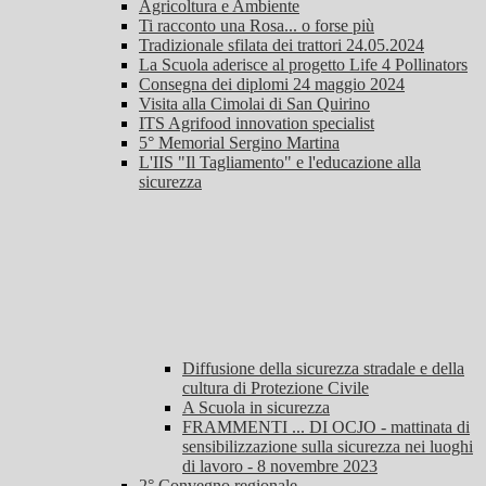
Agricoltura e Ambiente
Ti racconto una Rosa... o forse più
Tradizionale sfilata dei trattori 24.05.2024
La Scuola aderisce al progetto Life 4 Pollinators
Consegna dei diplomi 24 maggio 2024
Visita alla Cimolai di San Quirino
ITS Agrifood innovation specialist
5° Memorial Sergino Martina
L'IIS "Il Tagliamento" e l'educazione alla
sicurezza
Diffusione della sicurezza stradale e della
cultura di Protezione Civile
A Scuola in sicurezza
FRAMMENTI ... DI OCJO - mattinata di
sensibilizzazione sulla sicurezza nei luoghi
di lavoro - 8 novembre 2023
2° Convegno regionale