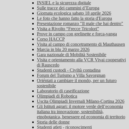
INSIEL e la sicurezza digitale
Sulle tracce dei cammini d’Europa
Giornata ecologica sabato 18 aprile 2026
Le foto che hanno fatto la storia d'Europa
Presentazione romanzo "Il male che hai dentro"
Visita a Rivolto “Frecce Tricolori”
Prove in campo con grelinette e forca-vanga
Corso HACCP
Visita al campo di concetramento di Mauthausen
Marcia in blu 20 marzo 2026
Gara nazionale di Mobilità Sostenibile
Visita e orientamento alla VCR Vivai cooperativi
di Rauscedo
Studenti custodi - Civiltà contadina
Forum del Turismo a Villa Savorgnan
Oriéntati a cambiare il mondo, per un futuro
sostenibile
Laboratorio di caseificazione
Olimpiadi di Robotica
Uscita Olimpiadi Invernali Milano-Cortina 2026
Gli Istituti agrari: il motore verde dell’economia
italiana tra innovazione, sostenibilità,
etnobotanica, benessere ed economia di territorio
Storia delle donne
Studenti atleti - riconoscimenti