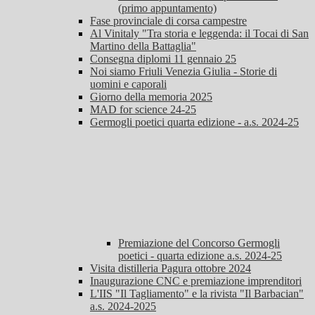
(primo appuntamento)
Fase provinciale di corsa campestre
Al Vinitaly "Tra storia e leggenda: il Tocai di San
Martino della Battaglia"
Consegna diplomi 11 gennaio 25
Noi siamo Friuli Venezia Giulia - Storie di
uomini e caporali
Giorno della memoria 2025
MAD for science 24-25
Germogli poetici quarta edizione - a.s. 2024-25
Premiazione del Concorso Germogli
poetici - quarta edizione a.s. 2024-25
Visita distilleria Pagura ottobre 2024
Inaugurazione CNC e premiazione imprenditori
L'IIS "Il Tagliamento" e la rivista "Il Barbacian"
a.s. 2024-2025