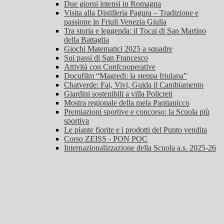
Due giorni intensi in Romagna
Visita alla Distilleria Pagura – Tradizione e
passione in Friuli Venezia Giulia
Tra storia e leggenda: il Tocai di San Martino
della Battaglia
Giochi Matematici 2025 a squadre
Sui passi di San Francesco
Attività con Confcooperative
Docufilm “Magredi: la steppa friulana”
Chatverde: Fai, Vivi, Guida il Cambiamento
Giardini sostenibili a villa Policreti
Mostra regionale della mela Pantianicco
Premiazioni sportive e concorso: la Scuola più
sportiva
Le piante fiorite e i prodotti del Punto vendita
Corso ZEISS - PON POC
Internazionalizzazione della Scuola a.s. 2025-26