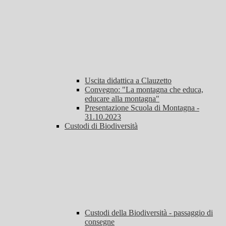
Uscita didattica a Clauzetto
Convegno: "La montagna che educa,
educare alla montagna"
Presentazione Scuola di Montagna -
31.10.2023
Custodi di Biodiversità
Custodi della Biodiversità - passaggio di
consegne