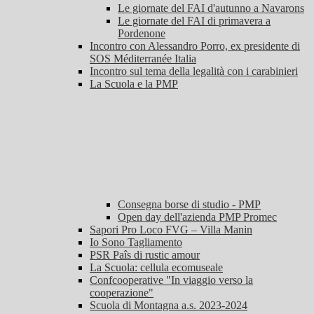
Le giornate del FAI d'autunno a Navarons
Le giornate del FAI di primavera a
Pordenone
Incontro con Alessandro Porro, ex presidente di
SOS Méditerranée Italia
Incontro sul tema della legalità con i carabinieri
La Scuola e la PMP
Consegna borse di studio - PMP
Open day dell'azienda PMP Promec
Sapori Pro Loco FVG – Villa Manin
Io Sono Tagliamento
PSR Paîs di rustic amour
La Scuola: cellula ecomuseale
Confcooperative "In viaggio verso la
cooperazione"
Scuola di Montagna a.s. 2023-2024