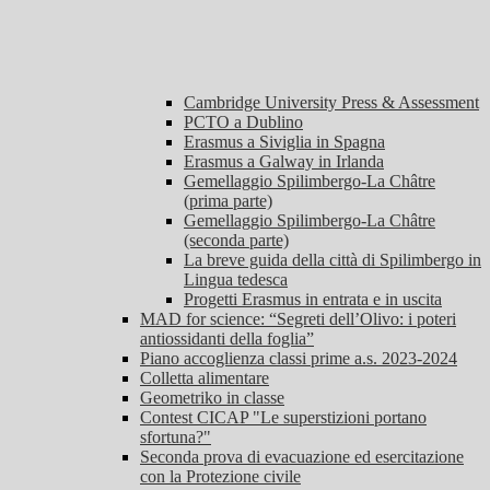
Cambridge University Press & Assessment
PCTO a Dublino
Erasmus a Siviglia in Spagna
Erasmus a Galway in Irlanda
Gemellaggio Spilimbergo-La Châtre
(prima parte)
Gemellaggio Spilimbergo-La Châtre
(seconda parte)
La breve guida della città di Spilimbergo in
Lingua tedesca
Progetti Erasmus in entrata e in uscita
MAD for science: “Segreti dell’Olivo: i poteri
antiossidanti della foglia”
Piano accoglienza classi prime a.s. 2023-2024
Colletta alimentare
Geometriko in classe
Contest CICAP "Le superstizioni portano
sfortuna?"
Seconda prova di evacuazione ed esercitazione
con la Protezione civile