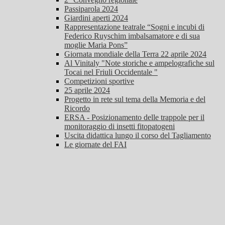
Passiparola 2024
Giardini aperti 2024
Rappresentazione teatrale “Sogni e incubi di
Federico Ruyschim imbalsamatore e di sua
moglie Maria Pons”
Giornata mondiale della Terra 22 aprile 2024
Al Vinitaly "Note storiche e ampelografiche sul
Tocai nel Friuli Occidentale "
Competizioni sportive
25 aprile 2024
Progetto in rete sul tema della Memoria e del
Ricordo
ERSA - Posizionamento delle trappole per il
monitoraggio di insetti fitopatogeni
Uscita didattica lungo il corso del Tagliamento
Le giornate del FAI