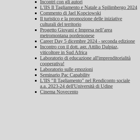
Incontri con gli autori
L'IIS Il Tagliamento e Natale a Spilimbergo 2024
Commento di Jael Kopciowski
Il turistico e la promozione delle iniziative
culturali del territorio
Progetto Giovani e Impresa nell’area
metromontana pordenonese
Career Day 5 dicembre 2024 - seconda edizione
Incontro con il dott. agr. Attilio Dalpiaz,
viticoltore in Sud Africa
Laboratorio di educazione all'imprenditorialità
cooperativa!
Laboratorio sulle emozioni
Seminario Pac Capability
L'IIS "Il Tagliamento" nel Rendiconto sociale
a.a. 2023-24 dell'Università di Udine
Cinema Novecento