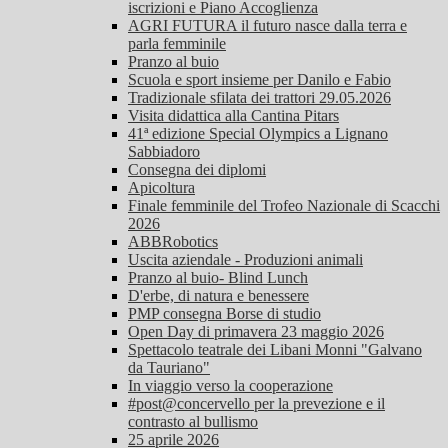
iscrizioni e Piano Accoglienza
AGRI FUTURA il futuro nasce dalla terra e
parla femminile
Pranzo al buio
Scuola e sport insieme per Danilo e Fabio
Tradizionale sfilata dei trattori 29.05.2026
Visita didattica alla Cantina Pitars
41ª edizione Special Olympics a Lignano
Sabbiadoro
Consegna dei diplomi
Apicoltura
Finale femminile del Trofeo Nazionale di Scacchi
2026
ABBRobotics
Uscita aziendale - Produzioni animali
Pranzo al buio- Blind Lunch
D'erbe, di natura e benessere
PMP consegna Borse di studio
Open Day di primavera 23 maggio 2026
Spettacolo teatrale dei Libani Monni "Galvano
da Tauriano"
In viaggio verso la cooperazione
#post@concervello per la prevezione e il
contrasto al bullismo
25 aprile 2026