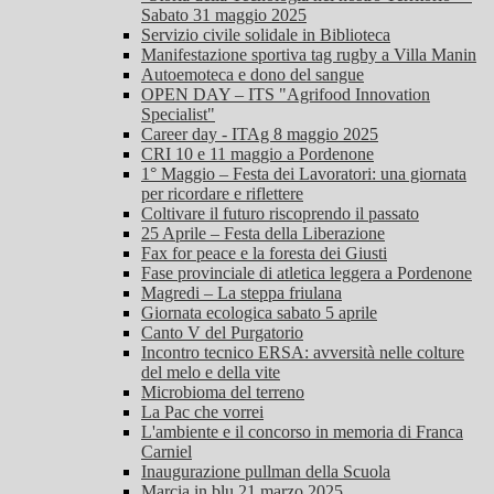
Sabato 31 maggio 2025
Servizio civile solidale in Biblioteca
Manifestazione sportiva tag rugby a Villa Manin
Autoemoteca e dono del sangue
OPEN DAY – ITS "Agrifood Innovation
Specialist"
Career day - ITAg 8 maggio 2025
CRI 10 e 11 maggio a Pordenone
1° Maggio – Festa dei Lavoratori: una giornata
per ricordare e riflettere
Coltivare il futuro riscoprendo il passato
25 Aprile – Festa della Liberazione
Fax for peace e la foresta dei Giusti
Fase provinciale di atletica leggera a Pordenone
Magredi – La steppa friulana
Giornata ecologica sabato 5 aprile
Canto V del Purgatorio
Incontro tecnico ERSA: avversità nelle colture
del melo e della vite
Microbioma del terreno
La Pac che vorrei
L'ambiente e il concorso in memoria di Franca
Carniel
Inaugurazione pullman della Scuola
Marcia in blu 21 marzo 2025