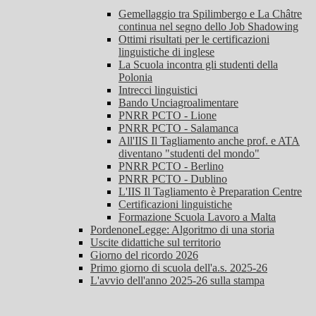
Gemellaggio tra Spilimbergo e La Châtre
continua nel segno dello Job Shadowing
Ottimi risultati per le certificazioni
linguistiche di inglese
La Scuola incontra gli studenti della
Polonia
Intrecci linguistici
Bando Unciagroalimentare
PNRR PCTO - Lione
PNRR PCTO - Salamanca
All'IIS Il Tagliamento anche prof. e ATA
diventano "studenti del mondo"
PNRR PCTO - Berlino
PNRR PCTO - Dublino
L'IIS Il Tagliamento è Preparation Centre
Certificazioni linguistiche
Formazione Scuola Lavoro a Malta
PordenoneLegge: Algoritmo di una storia
Uscite didattiche sul territorio
Giorno del ricordo 2026
Primo giorno di scuola dell'a.s. 2025-26
L'avvio dell'anno 2025-26 sulla stampa