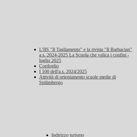
L'IIS "Il Tagliamento" e la rivista "Il Barbacian"
a.s. 2024-2025 La Scuola che valica i confini -
luglio 2025
Cordoglio
I 100 dell'a.s. 2024/2025
Attività di orientamento scuole medie di
Spilimbergo
Indirizzo turismo