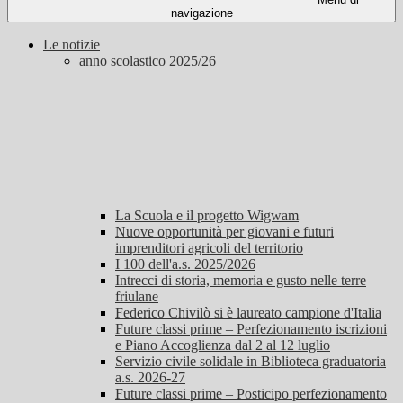
navigazione
Le notizie
anno scolastico 2025/26
La Scuola e il progetto Wigwam
Nuove opportunità per giovani e futuri
imprenditori agricoli del territorio
I 100 dell'a.s. 2025/2026
Intrecci di storia, memoria e gusto nelle terre
friulane
Federico Chivilò si è laureato campione d'Italia
Future classi prime – Perfezionamento iscrizioni
e Piano Accoglienza dal 2 al 12 luglio
Servizio civile solidale in Biblioteca graduatoria
a.s. 2026-27
Future classi prime – Posticipo perfezionamento