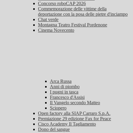
Concorso roboCAP 2026
Commemorazione delle vittime della
deportazione con la posa delle pietre d'inciampo
Chat verde
Montagna Teatro Festival Pordenone
Cinema Novecento
Arca Russa
Anni di piombo
I pugni in tasca
Francesco d'Assisi
Il Vangelo secondo Matteo
Sciopero
Open factory alla SIAP Carraro S.p.A.
Premiazione 29 edizione Fax for Peace
Cisco Academy Il Tagliamento
Dono del sangue