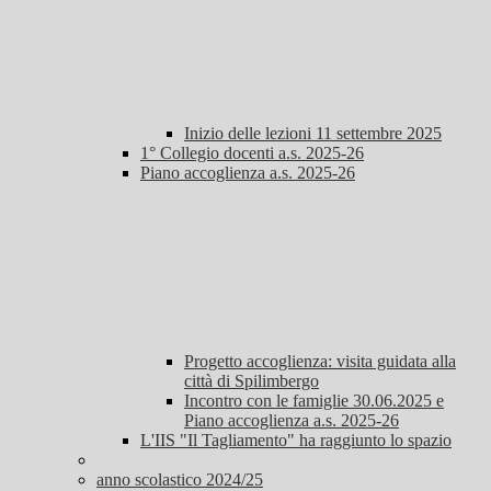
Inizio delle lezioni 11 settembre 2025
1° Collegio docenti a.s. 2025-26
Piano accoglienza a.s. 2025-26
Progetto accoglienza: visita guidata alla
città di Spilimbergo
Incontro con le famiglie 30.06.2025 e
Piano accoglienza a.s. 2025-26
L'IIS "Il Tagliamento" ha raggiunto lo spazio
anno scolastico 2024/25