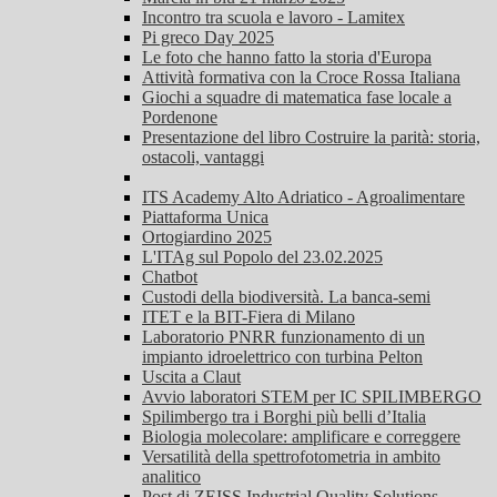
Incontro tra scuola e lavoro - Lamitex
Pi greco Day 2025
Le foto che hanno fatto la storia d'Europa
Attività formativa con la Croce Rossa Italiana
Giochi a squadre di matematica fase locale a
Pordenone
Presentazione del libro Costruire la parità: storia,
ostacoli, vantaggi
ITS Academy Alto Adriatico - Agroalimentare
Piattaforma Unica
Ortogiardino 2025
L'ITAg sul Popolo del 23.02.2025
Chatbot
Custodi della biodiversità. La banca-semi
ITET e la BIT-Fiera di Milano
Laboratorio PNRR funzionamento di un
impianto idroelettrico con turbina Pelton
Uscita a Claut
Avvio laboratori STEM per IC SPILIMBERGO
Spilimbergo tra i Borghi più belli d’Italia
Biologia molecolare: amplificare e correggere
Versatilità della spettrofotometria in ambito
analitico
Post di ZEISS Industrial Quality Solutions