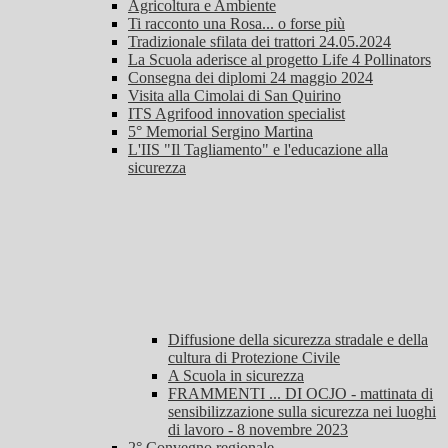
Agricoltura e Ambiente
Ti racconto una Rosa... o forse più
Tradizionale sfilata dei trattori 24.05.2024
La Scuola aderisce al progetto Life 4 Pollinators
Consegna dei diplomi 24 maggio 2024
Visita alla Cimolai di San Quirino
ITS Agrifood innovation specialist
5° Memorial Sergino Martina
L'IIS "Il Tagliamento" e l'educazione alla
sicurezza
Diffusione della sicurezza stradale e della
cultura di Protezione Civile
A Scuola in sicurezza
FRAMMENTI ... DI OCJO - mattinata di
sensibilizzazione sulla sicurezza nei luoghi
di lavoro - 8 novembre 2023
2° Convegno regionale