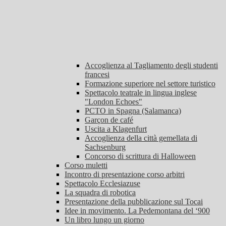
Accoglienza al Tagliamento degli studenti
francesi
Formazione superiore nel settore turistico
Spettacolo teatrale in lingua inglese
"London Echoes"
PCTO in Spagna (Salamanca)
Garçon de café
Uscita a Klagenfurt
Accoglienza della città gemellata di
Sachsenburg
Concorso di scrittura di Halloween
Corso muletti
Incontro di presentazione corso arbitri
Spettacolo Ecclesiazuse
La squadra di robotica
Presentazione della pubblicazione sul Tocai
Idee in movimento. La Pedemontana del ‘900
Un libro lungo un giorno