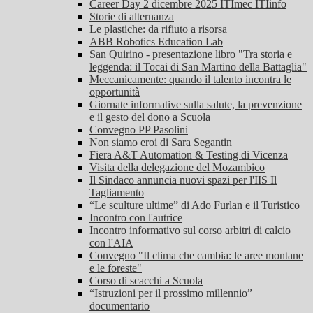
Career Day 2 dicembre 2025 ITImec ITIinfo
Storie di alternanza
Le plastiche: da rifiuto a risorsa
ABB Robotics Education Lab
San Quirino - presentazione libro "Tra storia e
leggenda: il Tocai di San Martino della Battaglia"
Meccanicamente: quando il talento incontra le
opportunità
Giornate informative sulla salute, la prevenzione
e il gesto del dono a Scuola
Convegno PP Pasolini
Non siamo eroi di Sara Segantin
Fiera A&T Automation & Testing di Vicenza
Visita della delegazione del Mozambico
Il Sindaco annuncia nuovi spazi per l'IIS Il
Tagliamento
“Le sculture ultime” di Ado Furlan e il Turistico
Incontro con l'autrice
Incontro informativo sul corso arbitri di calcio
con l'AIA
Convegno "Il clima che cambia: le aree montane
e le foreste"
Corso di scacchi a Scuola
“Istruzioni per il prossimo millennio”
documentario