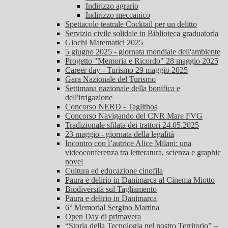
Indirizzo agrario
Indirizzo meccanico
Spettacolo teatrale Cocktail per un delitto
Servizio civile solidale in Biblioteca graduatoria
Giochi Matematici 2025
5 giugno 2025 - giornata mondiale dell'ambiente
Progetto "Memoria e Ricordo" 28 maggio 2025
Career day - Turismo 29 maggio 2025
Gara Nazionale del Turismo
Settimana nazionale della bonifica e
dell'irrigazione
Concorso NERD - Taglithos
Concorso Navigando del CNR Mare FVG
Tradizionale sfilata dei trattori 24.05.2025
23 maggio - giornata della legalità
Incontro con l’autrice Alice Milani: una
videoconferenza tra letteratura, scienza e graphic
novel
Cultura ed educazione cinofila
Paura e delirio in Danimarca al Cinema Miotto
Biodiversità sul Tagliamento
Paura e delirio in Danimarca
6° Memorial Sergino Martina
Open Day di primavera
“Storia della Tecnologia nel nostro Territorio” –