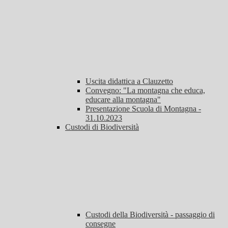
Uscita didattica a Clauzetto
Convegno: "La montagna che educa,
educare alla montagna"
Presentazione Scuola di Montagna -
31.10.2023
Custodi di Biodiversità
Custodi della Biodiversità - passaggio di
consegne