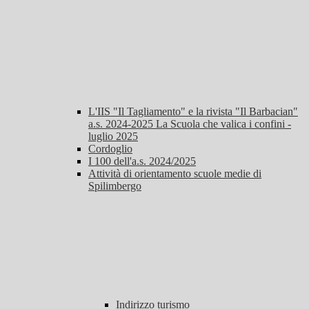
L'IIS "Il Tagliamento" e la rivista "Il Barbacian"
a.s. 2024-2025 La Scuola che valica i confini -
luglio 2025
Cordoglio
I 100 dell'a.s. 2024/2025
Attività di orientamento scuole medie di
Spilimbergo
Indirizzo turismo