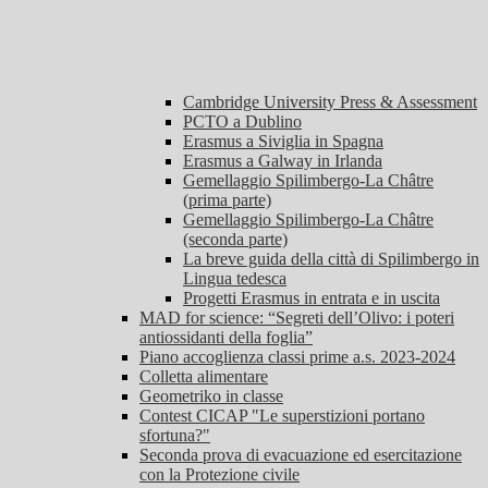
Cambridge University Press & Assessment
PCTO a Dublino
Erasmus a Siviglia in Spagna
Erasmus a Galway in Irlanda
Gemellaggio Spilimbergo-La Châtre
(prima parte)
Gemellaggio Spilimbergo-La Châtre
(seconda parte)
La breve guida della città di Spilimbergo in
Lingua tedesca
Progetti Erasmus in entrata e in uscita
MAD for science: “Segreti dell’Olivo: i poteri
antiossidanti della foglia”
Piano accoglienza classi prime a.s. 2023-2024
Colletta alimentare
Geometriko in classe
Contest CICAP "Le superstizioni portano
sfortuna?"
Seconda prova di evacuazione ed esercitazione
con la Protezione civile