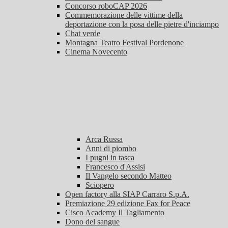
Concorso roboCAP 2026
Commemorazione delle vittime della
deportazione con la posa delle pietre d'inciampo
Chat verde
Montagna Teatro Festival Pordenone
Cinema Novecento
Arca Russa
Anni di piombo
I pugni in tasca
Francesco d'Assisi
Il Vangelo secondo Matteo
Sciopero
Open factory alla SIAP Carraro S.p.A.
Premiazione 29 edizione Fax for Peace
Cisco Academy Il Tagliamento
Dono del sangue