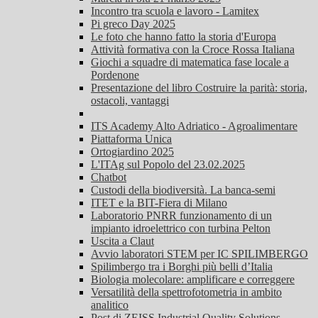
Incontro tra scuola e lavoro - Lamitex
Pi greco Day 2025
Le foto che hanno fatto la storia d'Europa
Attività formativa con la Croce Rossa Italiana
Giochi a squadre di matematica fase locale a
Pordenone
Presentazione del libro Costruire la parità: storia,
ostacoli, vantaggi
ITS Academy Alto Adriatico - Agroalimentare
Piattaforma Unica
Ortogiardino 2025
L'ITAg sul Popolo del 23.02.2025
Chatbot
Custodi della biodiversità. La banca-semi
ITET e la BIT-Fiera di Milano
Laboratorio PNRR funzionamento di un
impianto idroelettrico con turbina Pelton
Uscita a Claut
Avvio laboratori STEM per IC SPILIMBERGO
Spilimbergo tra i Borghi più belli d’Italia
Biologia molecolare: amplificare e correggere
Versatilità della spettrofotometria in ambito
analitico
Post di ZEISS Industrial Quality Solutions