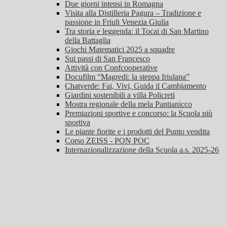
Due giorni intensi in Romagna
Visita alla Distilleria Pagura – Tradizione e
passione in Friuli Venezia Giulia
Tra storia e leggenda: il Tocai di San Martino
della Battaglia
Giochi Matematici 2025 a squadre
Sui passi di San Francesco
Attività con Confcooperative
Docufilm “Magredi: la steppa friulana”
Chatverde: Fai, Vivi, Guida il Cambiamento
Giardini sostenibili a villa Policreti
Mostra regionale della mela Pantianicco
Premiazioni sportive e concorso: la Scuola più
sportiva
Le piante fiorite e i prodotti del Punto vendita
Corso ZEISS - PON POC
Internazionalizzazione della Scuola a.s. 2025-26