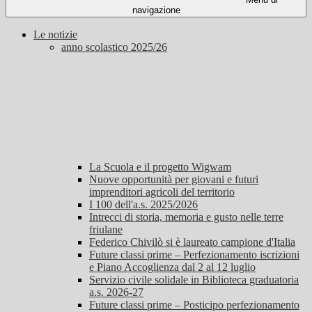
navigazione
Le notizie
anno scolastico 2025/26
La Scuola e il progetto Wigwam
Nuove opportunità per giovani e futuri
imprenditori agricoli del territorio
I 100 dell'a.s. 2025/2026
Intrecci di storia, memoria e gusto nelle terre
friulane
Federico Chivilò si è laureato campione d'Italia
Future classi prime – Perfezionamento iscrizioni
e Piano Accoglienza dal 2 al 12 luglio
Servizio civile solidale in Biblioteca graduatoria
a.s. 2026-27
Future classi prime – Posticipo perfezionamento