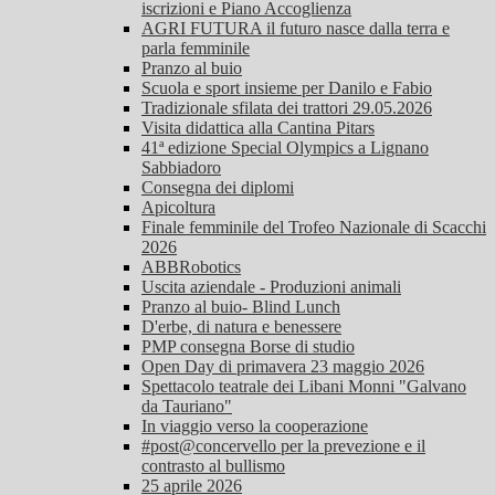
iscrizioni e Piano Accoglienza
AGRI FUTURA il futuro nasce dalla terra e
parla femminile
Pranzo al buio
Scuola e sport insieme per Danilo e Fabio
Tradizionale sfilata dei trattori 29.05.2026
Visita didattica alla Cantina Pitars
41ª edizione Special Olympics a Lignano
Sabbiadoro
Consegna dei diplomi
Apicoltura
Finale femminile del Trofeo Nazionale di Scacchi
2026
ABBRobotics
Uscita aziendale - Produzioni animali
Pranzo al buio- Blind Lunch
D'erbe, di natura e benessere
PMP consegna Borse di studio
Open Day di primavera 23 maggio 2026
Spettacolo teatrale dei Libani Monni "Galvano
da Tauriano"
In viaggio verso la cooperazione
#post@concervello per la prevezione e il
contrasto al bullismo
25 aprile 2026