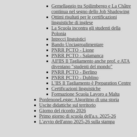
Gemellaggio tra Spilimbergo e La Châtre
continua nel segno dello Job Shadowing
Ottimi risultati per le certificazioni
linguistiche di inglese
La Scuola incontra gli studenti della
Polonia
Intrecci linguistici
Bando Unciagroalimentare
PNRR PCTO - Lione
PNRR PCTO - Salamanca
All'IIS Il Tagliamento anche prof. e ATA
diventano "studenti del mondo"
PNRR PCTO - Berlino
PNRR PCTO - Dublino
L'IIS Il Tagliamento è Preparation Centre
Certificazioni linguistiche
Formazione Scuola Lavoro a Malta
PordenoneLegge: Algoritmo di una storia
Uscite didattiche sul territorio
Giorno del ricordo 2026
Primo giorno di scuola dell'a.s. 2025-26
L'avvio dell'anno 2025-26 sulla stampa