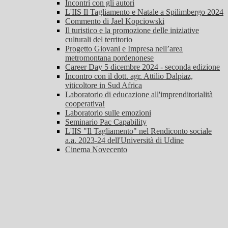
Incontri con gli autori
L'IIS Il Tagliamento e Natale a Spilimbergo 2024
Commento di Jael Kopciowski
Il turistico e la promozione delle iniziative
culturali del territorio
Progetto Giovani e Impresa nell’area
metromontana pordenonese
Career Day 5 dicembre 2024 - seconda edizione
Incontro con il dott. agr. Attilio Dalpiaz,
viticoltore in Sud Africa
Laboratorio di educazione all'imprenditorialità
cooperativa!
Laboratorio sulle emozioni
Seminario Pac Capability
L'IIS "Il Tagliamento" nel Rendiconto sociale
a.a. 2023-24 dell'Università di Udine
Cinema Novecento