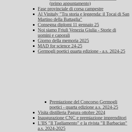
(primo appuntamento)
Fase provinciale di corsa campestre
Al Vinitaly "Tra storia e leggenda: il Tocai di San
Martino della Battaglia"
Consegna diplomi 11 gennaio 25
Noi siamo Friuli Venezia Giulia - Storie di
uomini e caporali
Giorno della memoria 2025
MAD for science 24-25
Germogli poetici quarta edizione - a.s. 2024-25
Premiazione del Concorso Germogli
poetici - quarta edizione a.s. 2024-25
Visita distilleria Pagura ottobre 2024
Inaugurazione CNC e premiazione imprenditori
L'IIS "Il Tagliamento" e la rivista "Il Barbacian"
a.s. 2024-2025