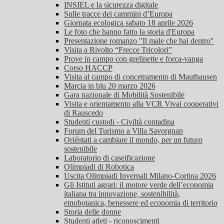
INSIEL e la sicurezza digitale
Sulle tracce dei cammini d’Europa
Giornata ecologica sabato 18 aprile 2026
Le foto che hanno fatto la storia d'Europa
Presentazione romanzo "Il male che hai dentro"
Visita a Rivolto “Frecce Tricolori”
Prove in campo con grelinette e forca-vanga
Corso HACCP
Visita al campo di concetramento di Mauthausen
Marcia in blu 20 marzo 2026
Gara nazionale di Mobilità Sostenibile
Visita e orientamento alla VCR Vivai cooperativi
di Rauscedo
Studenti custodi - Civiltà contadina
Forum del Turismo a Villa Savorgnan
Oriéntati a cambiare il mondo, per un futuro
sostenibile
Laboratorio di caseificazione
Olimpiadi di Robotica
Uscita Olimpiadi Invernali Milano-Cortina 2026
Gli Istituti agrari: il motore verde dell’economia
italiana tra innovazione, sostenibilità,
etnobotanica, benessere ed economia di territorio
Storia delle donne
Studenti atleti - riconoscimenti