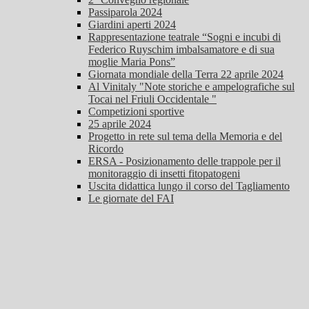
Passiparola 2024
Giardini aperti 2024
Rappresentazione teatrale “Sogni e incubi di
Federico Ruyschim imbalsamatore e di sua
moglie Maria Pons”
Giornata mondiale della Terra 22 aprile 2024
Al Vinitaly "Note storiche e ampelografiche sul
Tocai nel Friuli Occidentale "
Competizioni sportive
25 aprile 2024
Progetto in rete sul tema della Memoria e del
Ricordo
ERSA - Posizionamento delle trappole per il
monitoraggio di insetti fitopatogeni
Uscita didattica lungo il corso del Tagliamento
Le giornate del FAI