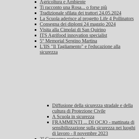
Agricoltura e Ambiente
Ti racconto una Rosa... o forse più
Tradizionale sfilata dei trattori 24.05.2024
La Scuola aderisce al progetto Life 4 Pollinators
Consegna dei diplomi 24 maggio 2024
Visita alla Cimolai di San Quirino
ITS Agrifood innovation specialist
5° Memorial Sergino Martina
L'IIS "Il Tagliamento" e l'educazione alla
sicurezza
Diffusione della sicurezza stradale e della
cultura di Protezione Civile
A Scuola in sicurezza
FRAMMENTI ... DI OCJO - mattinata di
sensibilizzazione sulla sicurezza nei luoghi
di lavoro - 8 novembre 2023
2° Convegno regionale