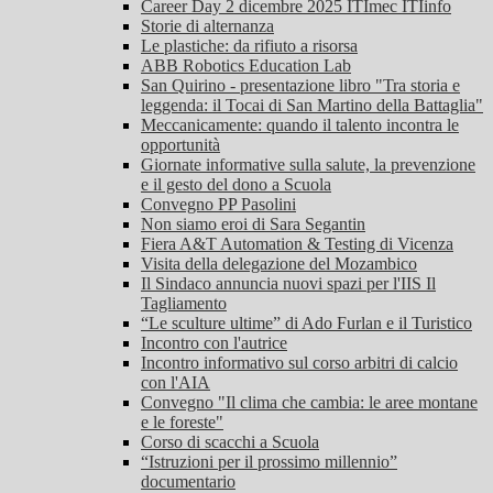
Career Day 2 dicembre 2025 ITImec ITIinfo
Storie di alternanza
Le plastiche: da rifiuto a risorsa
ABB Robotics Education Lab
San Quirino - presentazione libro "Tra storia e
leggenda: il Tocai di San Martino della Battaglia"
Meccanicamente: quando il talento incontra le
opportunità
Giornate informative sulla salute, la prevenzione
e il gesto del dono a Scuola
Convegno PP Pasolini
Non siamo eroi di Sara Segantin
Fiera A&T Automation & Testing di Vicenza
Visita della delegazione del Mozambico
Il Sindaco annuncia nuovi spazi per l'IIS Il
Tagliamento
“Le sculture ultime” di Ado Furlan e il Turistico
Incontro con l'autrice
Incontro informativo sul corso arbitri di calcio
con l'AIA
Convegno "Il clima che cambia: le aree montane
e le foreste"
Corso di scacchi a Scuola
“Istruzioni per il prossimo millennio”
documentario