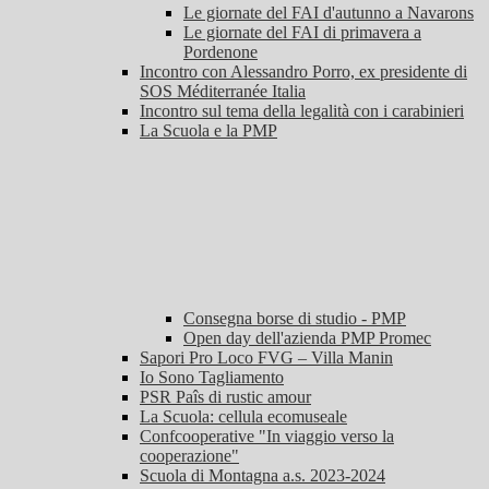
Le giornate del FAI d'autunno a Navarons
Le giornate del FAI di primavera a
Pordenone
Incontro con Alessandro Porro, ex presidente di
SOS Méditerranée Italia
Incontro sul tema della legalità con i carabinieri
La Scuola e la PMP
Consegna borse di studio - PMP
Open day dell'azienda PMP Promec
Sapori Pro Loco FVG – Villa Manin
Io Sono Tagliamento
PSR Paîs di rustic amour
La Scuola: cellula ecomuseale
Confcooperative "In viaggio verso la
cooperazione"
Scuola di Montagna a.s. 2023-2024