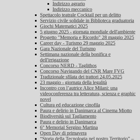
Indirizzo agrario
Indirizzo meccanico
Spettacolo teatrale Cocktail per un delitto
Servizio civile solidale in Biblioteca graduatoria
Giochi Matematici 2025
5 giugno 2025 - giornata mondiale dell'ambiente
Progetto "Memoria e Ricordo" 28 maggio 2025
Career day - Turismo 29 maggio 2025
Gara Nazionale del Turismo
Settimana nazionale della bonifica e
dell'irrigazione
Concorso NERD - Taglithos
Concorso Navigando del CNR Mare FVG
Tradizionale sfilata dei trattori 24.05.2025
23 maggio - giornata della legalità
Incontro con l’autrice Alice Milani: una
videoconferenza tra letteratura, scienza e graphic
novel
Cultura ed educazione cinofila
Paura e delirio in Danimarca al Cinema Miotto
Biodiversità sul Tagliamento
Paura e delirio in Danimarca
6° Memorial Sergino Martina
Open Day di primavera
“Storia della Tecnologia nel nostro Territorio” –