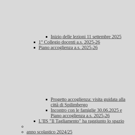
Inizio delle lezioni 11 settembre 2025
1° Collegio docenti a.s. 2025-26
Piano accoglienza a.s. 2025-26
Progetto accoglienza: visita guidata alla
città di Spilimbergo
Incontro con le famiglie 30.06.2025 e
Piano accoglienza a.s. 2025-26
L'IIS "Il Tagliamento" ha raggiunto lo spazio
anno scolastico 2024/25