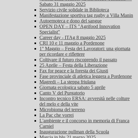
Sabato 31 maggio 2025
Servizio civile solidale in Biblioteca
Manifestazione sportiva tag rugby a Villa Manin
Autoemoteca e dono del sangue
OPEN DAY – ITS "Agrifood Innovation
Specialist"
Career day - ITAg 8 maggio 2025
CRI 10 e 11 maggio a Pordenone
1° Maggio – Festa dei Lavoratori: una giornata
per ricordare e riflettere
Coltivare il futuro riscoprendo il passato
25 Aprile – Festa della Liberazione
Fax for peace e la foresta dei Giusti
Fase provinciale di atletica leggera a Pordenone
Magredi – La steppa friulana
Giornata ecologica sabato 5 aprile
Canto V del Purgatorio
Incontro tecnico ERSA: avversità nelle colture
del melo e della vite
Microbioma del terreno
La Pac che vorrei
L'ambiente e il concorso in memoria di Franca
Carniel
Inaugurazione pullman della Scuola
Marcia in blu 21 marzo 2025