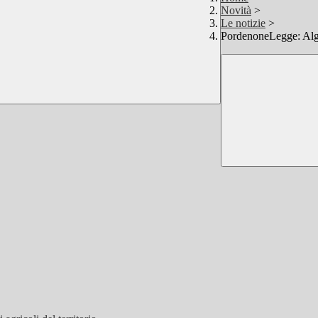
Novità
>
Le notizie
>
PordenoneLegge: Algo