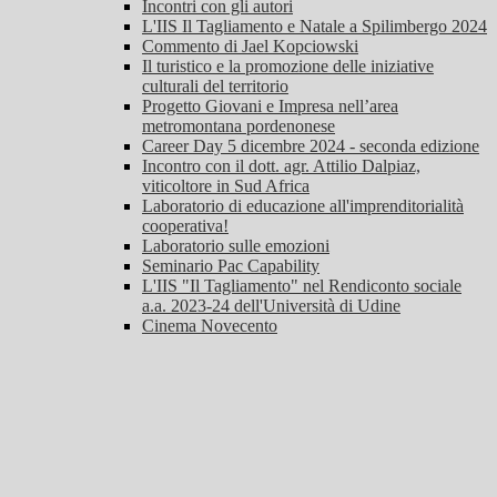
Incontri con gli autori
L'IIS Il Tagliamento e Natale a Spilimbergo 2024
Commento di Jael Kopciowski
Il turistico e la promozione delle iniziative
culturali del territorio
Progetto Giovani e Impresa nell’area
metromontana pordenonese
Career Day 5 dicembre 2024 - seconda edizione
Incontro con il dott. agr. Attilio Dalpiaz,
viticoltore in Sud Africa
Laboratorio di educazione all'imprenditorialità
cooperativa!
Laboratorio sulle emozioni
Seminario Pac Capability
L'IIS "Il Tagliamento" nel Rendiconto sociale
a.a. 2023-24 dell'Università di Udine
Cinema Novecento