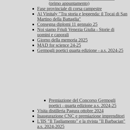
(primo appuntamento)
Fase provinciale di corsa campestre
Al Vinitaly "Tra storia e leggenda: il Tocai di San
Martino della Battaglia"
Consegna diplomi 11 gennaio 25
Noi siamo Friuli Venezia Giulia - Storie di
uomini e caporali
Giorno della memoria 2025
MAD for science 24-25
Germogli poetici quarta edizione - a.s. 2024-25
Premiazione del Concorso Germogli
poetici - quarta edizione a.s. 2024-25
Visita distilleria Pagura ottobre 2024
Inaugurazione CNC e premiazione imprenditori
L'IIS "Il Tagliamento" e la rivista "Il Barbacian"
a.s. 2024-2025