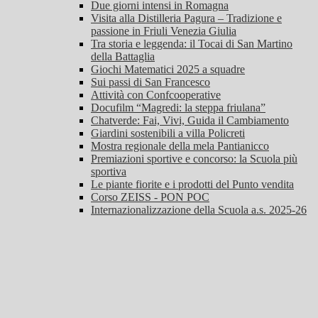
Due giorni intensi in Romagna
Visita alla Distilleria Pagura – Tradizione e
passione in Friuli Venezia Giulia
Tra storia e leggenda: il Tocai di San Martino
della Battaglia
Giochi Matematici 2025 a squadre
Sui passi di San Francesco
Attività con Confcooperative
Docufilm “Magredi: la steppa friulana”
Chatverde: Fai, Vivi, Guida il Cambiamento
Giardini sostenibili a villa Policreti
Mostra regionale della mela Pantianicco
Premiazioni sportive e concorso: la Scuola più
sportiva
Le piante fiorite e i prodotti del Punto vendita
Corso ZEISS - PON POC
Internazionalizzazione della Scuola a.s. 2025-26