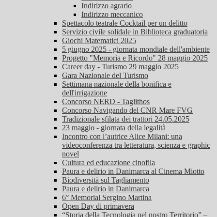
Indirizzo agrario
Indirizzo meccanico
Spettacolo teatrale Cocktail per un delitto
Servizio civile solidale in Biblioteca graduatoria
Giochi Matematici 2025
5 giugno 2025 - giornata mondiale dell'ambiente
Progetto "Memoria e Ricordo" 28 maggio 2025
Career day - Turismo 29 maggio 2025
Gara Nazionale del Turismo
Settimana nazionale della bonifica e
dell'irrigazione
Concorso NERD - Taglithos
Concorso Navigando del CNR Mare FVG
Tradizionale sfilata dei trattori 24.05.2025
23 maggio - giornata della legalità
Incontro con l’autrice Alice Milani: una
videoconferenza tra letteratura, scienza e graphic
novel
Cultura ed educazione cinofila
Paura e delirio in Danimarca al Cinema Miotto
Biodiversità sul Tagliamento
Paura e delirio in Danimarca
6° Memorial Sergino Martina
Open Day di primavera
“Storia della Tecnologia nel nostro Territorio” –