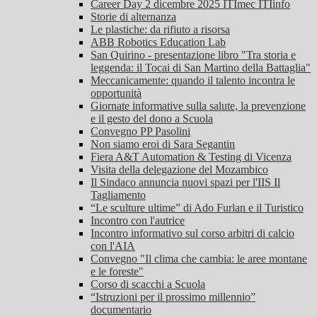
Career Day 2 dicembre 2025 ITImec ITIinfo
Storie di alternanza
Le plastiche: da rifiuto a risorsa
ABB Robotics Education Lab
San Quirino - presentazione libro "Tra storia e
leggenda: il Tocai di San Martino della Battaglia"
Meccanicamente: quando il talento incontra le
opportunità
Giornate informative sulla salute, la prevenzione
e il gesto del dono a Scuola
Convegno PP Pasolini
Non siamo eroi di Sara Segantin
Fiera A&T Automation & Testing di Vicenza
Visita della delegazione del Mozambico
Il Sindaco annuncia nuovi spazi per l'IIS Il
Tagliamento
“Le sculture ultime” di Ado Furlan e il Turistico
Incontro con l'autrice
Incontro informativo sul corso arbitri di calcio
con l'AIA
Convegno "Il clima che cambia: le aree montane
e le foreste"
Corso di scacchi a Scuola
“Istruzioni per il prossimo millennio”
documentario