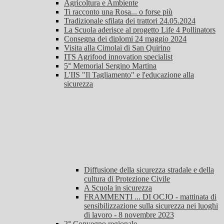
Agricoltura e Ambiente
Ti racconto una Rosa... o forse più
Tradizionale sfilata dei trattori 24.05.2024
La Scuola aderisce al progetto Life 4 Pollinators
Consegna dei diplomi 24 maggio 2024
Visita alla Cimolai di San Quirino
ITS Agrifood innovation specialist
5° Memorial Sergino Martina
L'IIS "Il Tagliamento" e l'educazione alla
sicurezza
Diffusione della sicurezza stradale e della
cultura di Protezione Civile
A Scuola in sicurezza
FRAMMENTI ... DI OCJO - mattinata di
sensibilizzazione sulla sicurezza nei luoghi
di lavoro - 8 novembre 2023
2° Convegno regionale