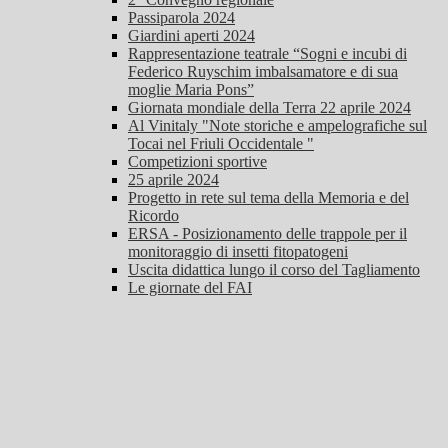
Passiparola 2024
Giardini aperti 2024
Rappresentazione teatrale “Sogni e incubi di
Federico Ruyschim imbalsamatore e di sua
moglie Maria Pons”
Giornata mondiale della Terra 22 aprile 2024
Al Vinitaly "Note storiche e ampelografiche sul
Tocai nel Friuli Occidentale "
Competizioni sportive
25 aprile 2024
Progetto in rete sul tema della Memoria e del
Ricordo
ERSA - Posizionamento delle trappole per il
monitoraggio di insetti fitopatogeni
Uscita didattica lungo il corso del Tagliamento
Le giornate del FAI