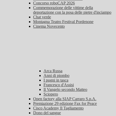
Concorso roboCAP 2026
Commemorazione delle vittime della
deportazione con la posa delle pietre d'inciampo
Chat verde
Montagna Teatro Festival Pordenone
Cinema Novecento
Arca Russa
Anni di piombo
I pugni in tasca
Francesco d'Assisi
Il Vangelo secondo Matteo
Sciopero
Open factory alla SIAP Carraro S.p.A.
Premiazione 29 edizione Fax for Peace
Cisco Academy Il Tagliamento
Dono del sangue