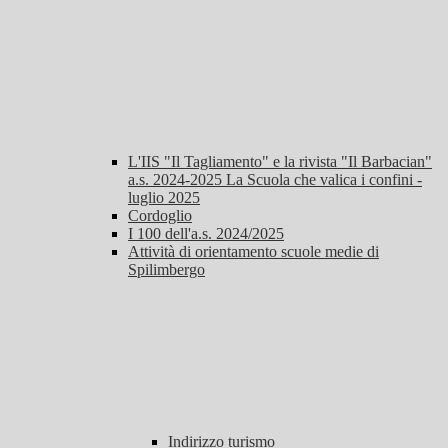
L'IIS "Il Tagliamento" e la rivista "Il Barbacian"
a.s. 2024-2025 La Scuola che valica i confini -
luglio 2025
Cordoglio
I 100 dell'a.s. 2024/2025
Attività di orientamento scuole medie di
Spilimbergo
Indirizzo turismo