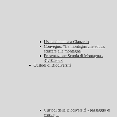
Uscita didattica a Clauzetto
Convegno: "La montagna che educa,
educare alla montagna"
Presentazione Scuola di Montagna -
31.10.2023
Custodi di Biodiversità
Custodi della Biodiversità - passaggio di
consegne