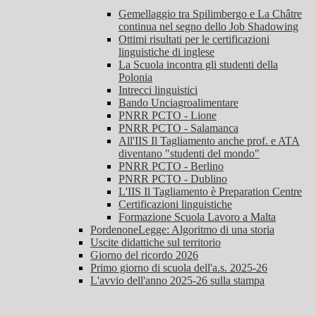
Gemellaggio tra Spilimbergo e La Châtre
continua nel segno dello Job Shadowing
Ottimi risultati per le certificazioni
linguistiche di inglese
La Scuola incontra gli studenti della
Polonia
Intrecci linguistici
Bando Unciagroalimentare
PNRR PCTO - Lione
PNRR PCTO - Salamanca
All'IIS Il Tagliamento anche prof. e ATA
diventano "studenti del mondo"
PNRR PCTO - Berlino
PNRR PCTO - Dublino
L'IIS Il Tagliamento è Preparation Centre
Certificazioni linguistiche
Formazione Scuola Lavoro a Malta
PordenoneLegge: Algoritmo di una storia
Uscite didattiche sul territorio
Giorno del ricordo 2026
Primo giorno di scuola dell'a.s. 2025-26
L'avvio dell'anno 2025-26 sulla stampa