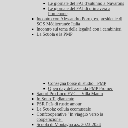
Le giornate del FAI d'autunno a Navarons
Le giornate del FAI di primavera a
Pordenone
Incontro con Alessandro Porro, ex presidente di
SOS Méditerranée Italia
Incontro sul tema della legalità con i carabinieri
La Scuola e la PMP
Consegna borse di studio - PMP
Open day dell'azienda PMP Promec
Sapori Pro Loco FVG – Villa Manin
Io Sono Tagliamento
PSR Paîs di rustic amour
La Scuola: cellula ecomuseale
Confcooperative "In viaggio verso la
cooperazione"
Scuola di Montagna a.s. 2023-2024