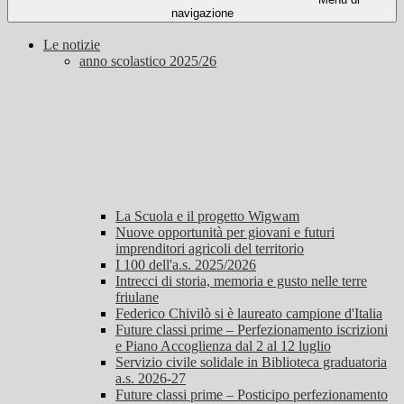
navigazione
Le notizie
anno scolastico 2025/26
La Scuola e il progetto Wigwam
Nuove opportunità per giovani e futuri
imprenditori agricoli del territorio
I 100 dell'a.s. 2025/2026
Intrecci di storia, memoria e gusto nelle terre
friulane
Federico Chivilò si è laureato campione d'Italia
Future classi prime – Perfezionamento iscrizioni
e Piano Accoglienza dal 2 al 12 luglio
Servizio civile solidale in Biblioteca graduatoria
a.s. 2026-27
Future classi prime – Posticipo perfezionamento