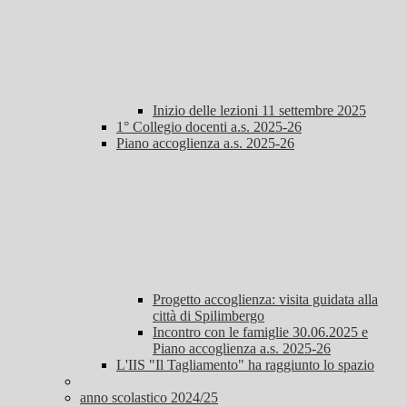
Inizio delle lezioni 11 settembre 2025
1° Collegio docenti a.s. 2025-26
Piano accoglienza a.s. 2025-26
Progetto accoglienza: visita guidata alla
città di Spilimbergo
Incontro con le famiglie 30.06.2025 e
Piano accoglienza a.s. 2025-26
L'IIS "Il Tagliamento" ha raggiunto lo spazio
anno scolastico 2024/25