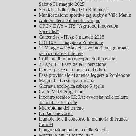
Sabato 31 maggio 2025
Servizio civile solidale in Biblioteca
Manifestazione sportiva tag rugby a Villa Manin
Autoemoteca e dono del sangue
OPEN DAY – ITS "Agrifood Innovation
Specialist"
Career day - ITAg 8 maggio 2025
CRI 10 e 11 maggio a Pordenone
1° Maggio – Festa dei Lavoratori: una giornata
per ricordare e riflettere
Coltivare il futuro riscoprendo il passato
25 Aprile – Festa della Liberazione
Fax for peace e la foresta dei Giusti
Fase provinciale di atletica leggera a Pordenone
Magredi – La steppa friulana
Giornata ecologica sabato 5 aprile
Canto V del Purgatorio
Incontro tecnico ERSA: avversità nelle colture
del melo e della vite
Microbioma del terreno
La Pac che vorrei
L'ambiente e il concorso in memoria di Franca
Carniel
Inaugurazione pullman della Scuola
Marcia in blu 21 marzo 2025