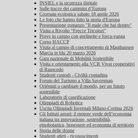
INSIEL e la sicurezza digitale
Sulle tracce dei cammini d’Europa
Giornata ecologica sabato 18 aprile 2026
Le foto che hanno fatto la storia d'Europa
Presentazione romanzo "Il male che hai dentro"
Visita a Rivolto “Frecce Tricolori”
Prove in campo con grelinette e forca-vanga
Corso HACCP
Visita al campo di concetramento di Mauthausen
Marcia in blu 20 marzo 2026
Gara nazionale di Mobilità Sostenibile
Visita e orientamento alla VCR Vivai cooperativi
di Rauscedo
Studenti custodi - Civiltà contadina
Forum del Turismo a Villa Savorgnan
Oriéntati a cambiare il mondo, per un futuro
sostenibile
Laboratorio di caseificazione
Olimpiadi di Robotica
Uscita Olimpiadi Invernali Milano-Cortina 2026
Gli Istituti agrari: il motore verde dell’economia
italiana tra innovazione, sostenibilità,
etnobotanica, benessere ed economia di territorio
Storia delle donne
Studenti atleti - riconoscimenti