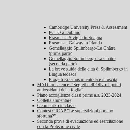
Cambridge University Press & Assessment
PCTO a Dublino
Erasmus a Siviglia in Spagna
Erasmus a Galway in Irlanda
Gemellaggio Spilimbergo-La Châtre
(prima parte)
Gemellaggio Spilimbergo-La Châtre
(seconda parte)
La breve guida della città di Spilimbergo in
Lingua tedesca
Progetti Erasmus in entrata e in uscita
MAD for science: “Segreti dell’Olivo: i poteri
antiossidanti della foglia”
Piano accoglienza classi prime a.s. 2023-2024
Colletta alimentare
Geometriko in classe
Contest CICAP "Le superstizioni portano
sfortuna?"
Seconda prova di evacuazione ed esercitazione
con la Protezione civile