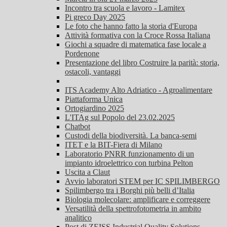
Incontro tra scuola e lavoro - Lamitex
Pi greco Day 2025
Le foto che hanno fatto la storia d'Europa
Attività formativa con la Croce Rossa Italiana
Giochi a squadre di matematica fase locale a
Pordenone
Presentazione del libro Costruire la parità: storia,
ostacoli, vantaggi
ITS Academy Alto Adriatico - Agroalimentare
Piattaforma Unica
Ortogiardino 2025
L'ITAg sul Popolo del 23.02.2025
Chatbot
Custodi della biodiversità. La banca-semi
ITET e la BIT-Fiera di Milano
Laboratorio PNRR funzionamento di un
impianto idroelettrico con turbina Pelton
Uscita a Claut
Avvio laboratori STEM per IC SPILIMBERGO
Spilimbergo tra i Borghi più belli d’Italia
Biologia molecolare: amplificare e correggere
Versatilità della spettrofotometria in ambito
analitico
Post di ZEISS Industrial Quality Solutions