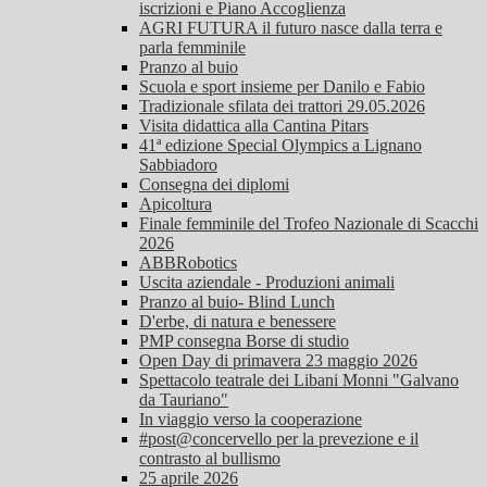
iscrizioni e Piano Accoglienza
AGRI FUTURA il futuro nasce dalla terra e
parla femminile
Pranzo al buio
Scuola e sport insieme per Danilo e Fabio
Tradizionale sfilata dei trattori 29.05.2026
Visita didattica alla Cantina Pitars
41ª edizione Special Olympics a Lignano
Sabbiadoro
Consegna dei diplomi
Apicoltura
Finale femminile del Trofeo Nazionale di Scacchi
2026
ABBRobotics
Uscita aziendale - Produzioni animali
Pranzo al buio- Blind Lunch
D'erbe, di natura e benessere
PMP consegna Borse di studio
Open Day di primavera 23 maggio 2026
Spettacolo teatrale dei Libani Monni "Galvano
da Tauriano"
In viaggio verso la cooperazione
#post@concervello per la prevezione e il
contrasto al bullismo
25 aprile 2026