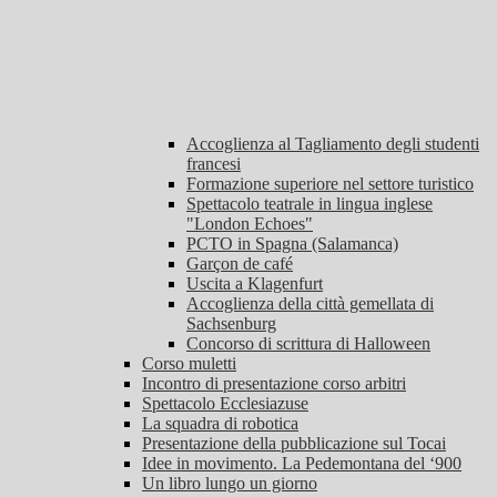
Accoglienza al Tagliamento degli studenti
francesi
Formazione superiore nel settore turistico
Spettacolo teatrale in lingua inglese
"London Echoes"
PCTO in Spagna (Salamanca)
Garçon de café
Uscita a Klagenfurt
Accoglienza della città gemellata di
Sachsenburg
Concorso di scrittura di Halloween
Corso muletti
Incontro di presentazione corso arbitri
Spettacolo Ecclesiazuse
La squadra di robotica
Presentazione della pubblicazione sul Tocai
Idee in movimento. La Pedemontana del ‘900
Un libro lungo un giorno