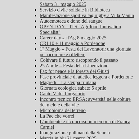
Sabato 31 maggio 2025
Servizio civile solidale in Biblioteca
Manifestazione sportiva tag rugby a Villa Manin
Autoemoteca e dono del sangue
OPEN DAY – ITS "Agrifood Innovation
Specialist"
Career day - ITAg 8 maggio 2025
CRI 10 e 11 maggio a Pordenone
1° Maggio – Festa dei Lavoratori: una giornata
per ricordare e riflettere
Coltivare il futuro riscoprendo il passato
25 Aprile – Festa della Liberazione
Fax for peace e la foresta dei Giusti
Fase provinciale di atletica leggera a Pordenone
Magredi – La steppa friulana
Giornata ecologica sabato 5 aprile
Canto V del Purgatorio
Incontro tecnico ERSA: avversità nelle colture
del melo e della vite
Microbioma del terreno
La Pac che vorrei
L'ambiente e il concorso in memoria di Franca
Carniel
Inaugurazione pullman della Scuola
Marcia in blu 21 marzo 2025