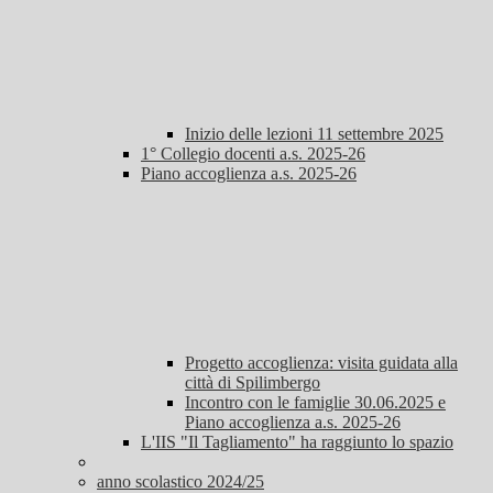
Inizio delle lezioni 11 settembre 2025
1° Collegio docenti a.s. 2025-26
Piano accoglienza a.s. 2025-26
Progetto accoglienza: visita guidata alla
città di Spilimbergo
Incontro con le famiglie 30.06.2025 e
Piano accoglienza a.s. 2025-26
L'IIS "Il Tagliamento" ha raggiunto lo spazio
anno scolastico 2024/25