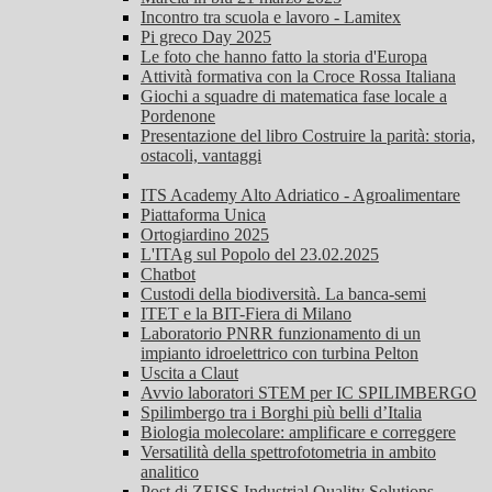
Incontro tra scuola e lavoro - Lamitex
Pi greco Day 2025
Le foto che hanno fatto la storia d'Europa
Attività formativa con la Croce Rossa Italiana
Giochi a squadre di matematica fase locale a
Pordenone
Presentazione del libro Costruire la parità: storia,
ostacoli, vantaggi
ITS Academy Alto Adriatico - Agroalimentare
Piattaforma Unica
Ortogiardino 2025
L'ITAg sul Popolo del 23.02.2025
Chatbot
Custodi della biodiversità. La banca-semi
ITET e la BIT-Fiera di Milano
Laboratorio PNRR funzionamento di un
impianto idroelettrico con turbina Pelton
Uscita a Claut
Avvio laboratori STEM per IC SPILIMBERGO
Spilimbergo tra i Borghi più belli d’Italia
Biologia molecolare: amplificare e correggere
Versatilità della spettrofotometria in ambito
analitico
Post di ZEISS Industrial Quality Solutions