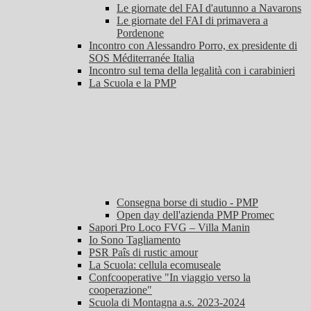
Le giornate del FAI d'autunno a Navarons
Le giornate del FAI di primavera a
Pordenone
Incontro con Alessandro Porro, ex presidente di
SOS Méditerranée Italia
Incontro sul tema della legalità con i carabinieri
La Scuola e la PMP
Consegna borse di studio - PMP
Open day dell'azienda PMP Promec
Sapori Pro Loco FVG – Villa Manin
Io Sono Tagliamento
PSR Paîs di rustic amour
La Scuola: cellula ecomuseale
Confcooperative "In viaggio verso la
cooperazione"
Scuola di Montagna a.s. 2023-2024