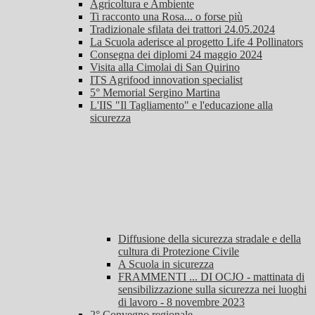
Agricoltura e Ambiente
Ti racconto una Rosa... o forse più
Tradizionale sfilata dei trattori 24.05.2024
La Scuola aderisce al progetto Life 4 Pollinators
Consegna dei diplomi 24 maggio 2024
Visita alla Cimolai di San Quirino
ITS Agrifood innovation specialist
5° Memorial Sergino Martina
L'IIS "Il Tagliamento" e l'educazione alla
sicurezza
Diffusione della sicurezza stradale e della
cultura di Protezione Civile
A Scuola in sicurezza
FRAMMENTI ... DI OCJO - mattinata di
sensibilizzazione sulla sicurezza nei luoghi
di lavoro - 8 novembre 2023
2° Convegno regionale