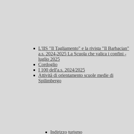
L'IIS "Il Tagliamento" e la rivista "Il Barbacian"
a.s. 2024-2025 La Scuola che valica i confini -
luglio 2025
Cordoglio
I 100 dell'a.s. 2024/2025
Attività di orientamento scuole medie di
Spilimbergo
Indirizzo turismo