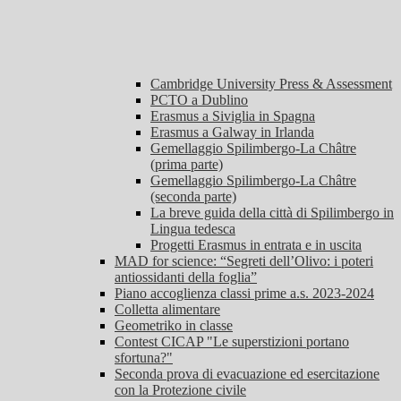
Cambridge University Press & Assessment
PCTO a Dublino
Erasmus a Siviglia in Spagna
Erasmus a Galway in Irlanda
Gemellaggio Spilimbergo-La Châtre
(prima parte)
Gemellaggio Spilimbergo-La Châtre
(seconda parte)
La breve guida della città di Spilimbergo in
Lingua tedesca
Progetti Erasmus in entrata e in uscita
MAD for science: “Segreti dell’Olivo: i poteri
antiossidanti della foglia”
Piano accoglienza classi prime a.s. 2023-2024
Colletta alimentare
Geometriko in classe
Contest CICAP "Le superstizioni portano
sfortuna?"
Seconda prova di evacuazione ed esercitazione
con la Protezione civile