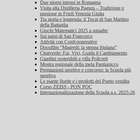
Due giorni intensi in Romagna
Visita alla Distilleria Pagura – Tradizione e
passione in Friuli Venezia Giulia
Tra storia e leggenda: il Tocai di San Martino
della Battaglia
Giochi Matematici 2025 a squadre
Sui passi di San Francesco
Attività con Confcooperative
Docufilm “Magredi: la steppa friulana”
Chatverde: Fai, Vivi, Guida il Cambiamento
Giardini sostenibili a villa Policreti
Mostra regionale della mela Pantianicco
Premiazioni sportive e concorso: la Scuola più
sportiva
Le piante fiorite e i prodotti del Punto vendita
Corso ZEISS - PON POC
Internazionalizzazione della Scuola a.s. 2025-26