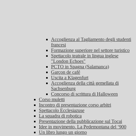
Accoglienza al Tagliamento degli studenti
francesi
Formazione superiore nel settore turistico
Spettacolo teatrale in lingua inglese
"London Echoes"
PCTO in Spagna (Salamanca)
Garçon de café
Uscita a Klagenfurt
Accoglienza della città gemellata di
Sachsenburg
Concorso di scrittura di Halloween
Corso muletti
Incontro di presentazione corso arbitri
Spettacolo Ecclesiazuse
La squadra di robotica
Presentazione della pubblicazione sul Tocai
Idee in movimento. La Pedemontana del ‘900
Un libro lungo un giorno