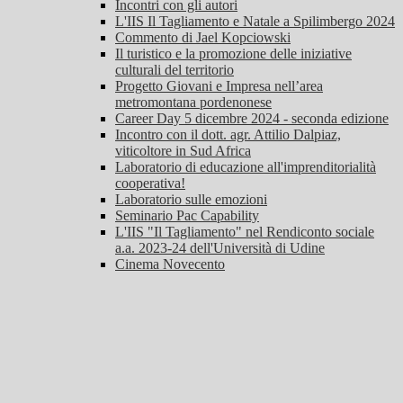
Incontri con gli autori
L'IIS Il Tagliamento e Natale a Spilimbergo 2024
Commento di Jael Kopciowski
Il turistico e la promozione delle iniziative
culturali del territorio
Progetto Giovani e Impresa nell’area
metromontana pordenonese
Career Day 5 dicembre 2024 - seconda edizione
Incontro con il dott. agr. Attilio Dalpiaz,
viticoltore in Sud Africa
Laboratorio di educazione all'imprenditorialità
cooperativa!
Laboratorio sulle emozioni
Seminario Pac Capability
L'IIS "Il Tagliamento" nel Rendiconto sociale
a.a. 2023-24 dell'Università di Udine
Cinema Novecento