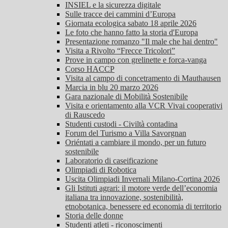
INSIEL e la sicurezza digitale
Sulle tracce dei cammini d’Europa
Giornata ecologica sabato 18 aprile 2026
Le foto che hanno fatto la storia d'Europa
Presentazione romanzo "Il male che hai dentro"
Visita a Rivolto “Frecce Tricolori”
Prove in campo con grelinette e forca-vanga
Corso HACCP
Visita al campo di concetramento di Mauthausen
Marcia in blu 20 marzo 2026
Gara nazionale di Mobilità Sostenibile
Visita e orientamento alla VCR Vivai cooperativi
di Rauscedo
Studenti custodi - Civiltà contadina
Forum del Turismo a Villa Savorgnan
Oriéntati a cambiare il mondo, per un futuro
sostenibile
Laboratorio di caseificazione
Olimpiadi di Robotica
Uscita Olimpiadi Invernali Milano-Cortina 2026
Gli Istituti agrari: il motore verde dell’economia
italiana tra innovazione, sostenibilità,
etnobotanica, benessere ed economia di territorio
Storia delle donne
Studenti atleti - riconoscimenti