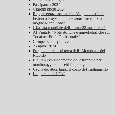
Passiparola 2024
Giardini aperti 2024
Rappresentazione teatrale “Sogni e incubi di
Federico Ruyschim imbalsamatore e di sua
moglie Maria Pons”
Giornata mondiale della Terra 22 aprile 2024
Al Vinitaly "Note storiche e ampelografiche sul
Tocai nel Friuli Occidentale "
Competizioni sportive
25 aprile 2024
Progetto in rete sul tema della Memoria e del
Ricordo
ERSA - Posizionamento delle trappole per il
monitoraggio di insetti fitopatogeni
Uscita didattica lungo il corso del Tagliamento
Le giornate del FAI