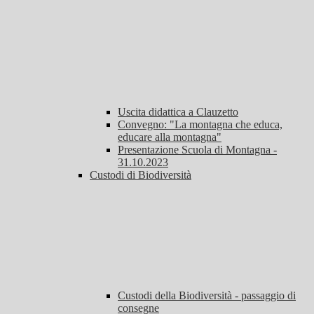
Uscita didattica a Clauzetto
Convegno: "La montagna che educa,
educare alla montagna"
Presentazione Scuola di Montagna -
31.10.2023
Custodi di Biodiversità
Custodi della Biodiversità - passaggio di
consegne