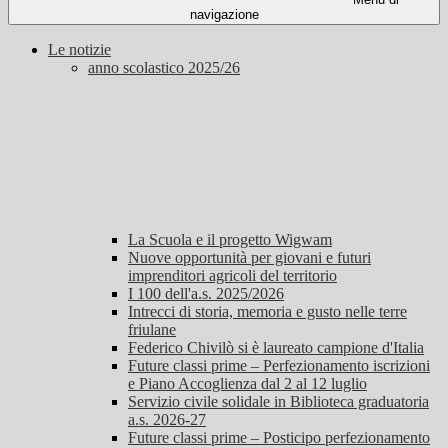
navigazione
Le notizie
anno scolastico 2025/26
La Scuola e il progetto Wigwam
Nuove opportunità per giovani e futuri
imprenditori agricoli del territorio
I 100 dell'a.s. 2025/2026
Intrecci di storia, memoria e gusto nelle terre
friulane
Federico Chivilò si è laureato campione d'Italia
Future classi prime – Perfezionamento iscrizioni
e Piano Accoglienza dal 2 al 12 luglio
Servizio civile solidale in Biblioteca graduatoria
a.s. 2026-27
Future classi prime – Posticipo perfezionamento