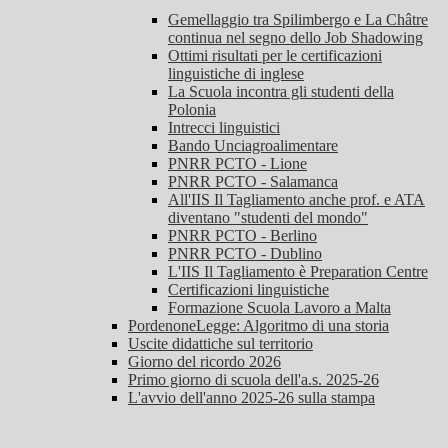
Gemellaggio tra Spilimbergo e La Châtre
continua nel segno dello Job Shadowing
Ottimi risultati per le certificazioni
linguistiche di inglese
La Scuola incontra gli studenti della
Polonia
Intrecci linguistici
Bando Unciagroalimentare
PNRR PCTO - Lione
PNRR PCTO - Salamanca
All'IIS Il Tagliamento anche prof. e ATA
diventano "studenti del mondo"
PNRR PCTO - Berlino
PNRR PCTO - Dublino
L'IIS Il Tagliamento è Preparation Centre
Certificazioni linguistiche
Formazione Scuola Lavoro a Malta
PordenoneLegge: Algoritmo di una storia
Uscite didattiche sul territorio
Giorno del ricordo 2026
Primo giorno di scuola dell'a.s. 2025-26
L'avvio dell'anno 2025-26 sulla stampa