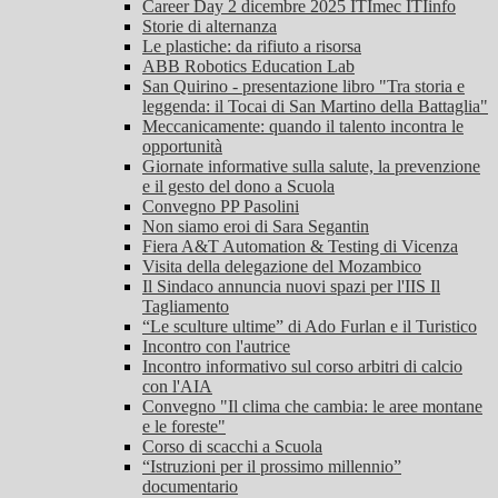
Career Day 2 dicembre 2025 ITImec ITIinfo
Storie di alternanza
Le plastiche: da rifiuto a risorsa
ABB Robotics Education Lab
San Quirino - presentazione libro "Tra storia e
leggenda: il Tocai di San Martino della Battaglia"
Meccanicamente: quando il talento incontra le
opportunità
Giornate informative sulla salute, la prevenzione
e il gesto del dono a Scuola
Convegno PP Pasolini
Non siamo eroi di Sara Segantin
Fiera A&T Automation & Testing di Vicenza
Visita della delegazione del Mozambico
Il Sindaco annuncia nuovi spazi per l'IIS Il
Tagliamento
“Le sculture ultime” di Ado Furlan e il Turistico
Incontro con l'autrice
Incontro informativo sul corso arbitri di calcio
con l'AIA
Convegno "Il clima che cambia: le aree montane
e le foreste"
Corso di scacchi a Scuola
“Istruzioni per il prossimo millennio”
documentario