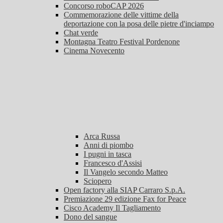
Concorso roboCAP 2026
Commemorazione delle vittime della
deportazione con la posa delle pietre d'inciampo
Chat verde
Montagna Teatro Festival Pordenone
Cinema Novecento
Arca Russa
Anni di piombo
I pugni in tasca
Francesco d'Assisi
Il Vangelo secondo Matteo
Sciopero
Open factory alla SIAP Carraro S.p.A.
Premiazione 29 edizione Fax for Peace
Cisco Academy Il Tagliamento
Dono del sangue