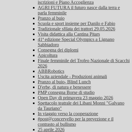
iscrizioni e Piano Accoglienza
AGRI FUTURA il futuro nasce dalla terra e
parla femminile
Pranzo al buio
Scuola e sport insieme per Danilo e Fabio
Tradizionale sfilata dei trattori 29.05.2026
Visita didattica alla Cantina Pitars
41ª edizione Special Olympics a Lignano
Sabbiadoro
Consegna dei diplomi
Apicoltura
Finale femminile del Trofeo Nazionale di Scacchi
2026
ABBRobotics
Uscita aziendale - Produzioni animali
Pranzo al buio- Blind Lunch
D'erbe, di natura e benessere
PMP consegna Borse di studio
Open Day di primavera 23 maggio 2026
Spettacolo teatrale dei Libani Monni "Galvano
da Tauriano"
In viaggio verso la cooperazione
#post@concervello per la prevezione e il
contrasto al bullismo
25 aprile 2026