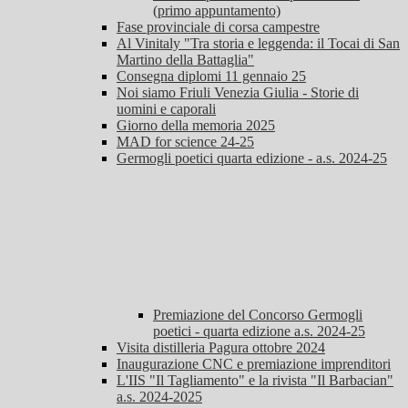
(primo appuntamento)
Fase provinciale di corsa campestre
Al Vinitaly "Tra storia e leggenda: il Tocai di San
Martino della Battaglia"
Consegna diplomi 11 gennaio 25
Noi siamo Friuli Venezia Giulia - Storie di
uomini e caporali
Giorno della memoria 2025
MAD for science 24-25
Germogli poetici quarta edizione - a.s. 2024-25
Premiazione del Concorso Germogli
poetici - quarta edizione a.s. 2024-25
Visita distilleria Pagura ottobre 2024
Inaugurazione CNC e premiazione imprenditori
L'IIS "Il Tagliamento" e la rivista "Il Barbacian"
a.s. 2024-2025