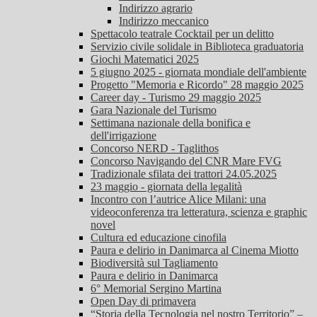
Indirizzo agrario
Indirizzo meccanico
Spettacolo teatrale Cocktail per un delitto
Servizio civile solidale in Biblioteca graduatoria
Giochi Matematici 2025
5 giugno 2025 - giornata mondiale dell'ambiente
Progetto "Memoria e Ricordo" 28 maggio 2025
Career day - Turismo 29 maggio 2025
Gara Nazionale del Turismo
Settimana nazionale della bonifica e
dell'irrigazione
Concorso NERD - Taglithos
Concorso Navigando del CNR Mare FVG
Tradizionale sfilata dei trattori 24.05.2025
23 maggio - giornata della legalità
Incontro con l’autrice Alice Milani: una
videoconferenza tra letteratura, scienza e graphic
novel
Cultura ed educazione cinofila
Paura e delirio in Danimarca al Cinema Miotto
Biodiversità sul Tagliamento
Paura e delirio in Danimarca
6° Memorial Sergino Martina
Open Day di primavera
“Storia della Tecnologia nel nostro Territorio” –