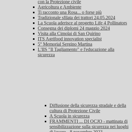
con la Protezione civile
Agricoltura e Ambiente
Ti racconto una Rosa... o forse più
Tradizionale sfilata dei trattori 24.05.2024
La Scuola aderisce al progetto Life 4 Pollinators
Consegna dei diplomi 24 maggio 2024
Visita alla Cimolai di San Quirino
ITS Agrifood innovation specialist
5° Memorial Sergino Martina
L'IIS "Il Tagliamento" e l'educazione alla
sicurezza
Diffusione della sicurezza stradale e della
cultura di Protezione Civile
A Scuola in sicurezza
FRAMMENTI ... DI OCJO - mattinata di
sensibilizzazione sulla sicurezza nei luoghi
di lavoro - 8 novembre 2023