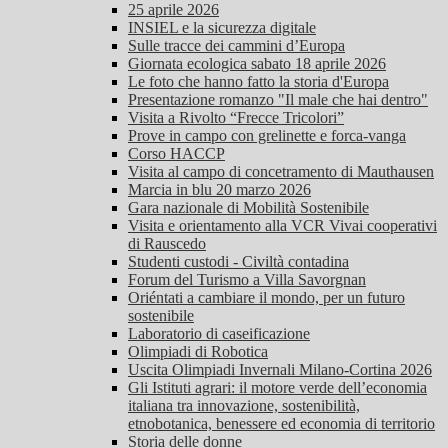
25 aprile 2026
INSIEL e la sicurezza digitale
Sulle tracce dei cammini d’Europa
Giornata ecologica sabato 18 aprile 2026
Le foto che hanno fatto la storia d'Europa
Presentazione romanzo "Il male che hai dentro"
Visita a Rivolto “Frecce Tricolori”
Prove in campo con grelinette e forca-vanga
Corso HACCP
Visita al campo di concetramento di Mauthausen
Marcia in blu 20 marzo 2026
Gara nazionale di Mobilità Sostenibile
Visita e orientamento alla VCR Vivai cooperativi
di Rauscedo
Studenti custodi - Civiltà contadina
Forum del Turismo a Villa Savorgnan
Oriéntati a cambiare il mondo, per un futuro
sostenibile
Laboratorio di caseificazione
Olimpiadi di Robotica
Uscita Olimpiadi Invernali Milano-Cortina 2026
Gli Istituti agrari: il motore verde dell’economia
italiana tra innovazione, sostenibilità,
etnobotanica, benessere ed economia di territorio
Storia delle donne