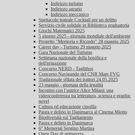
Indirizzo turismo
Indirizzo agrario
Indirizzo meccanico
Spettacolo teatrale Cocktail per un delitto
Servizio civile solidale in Biblioteca graduatoria
Giochi Matematici 2025
5 giugno 2025 - giornata mondiale dell'ambiente
Progetto "Memoria e Ricordo" 28 maggio 2025
Career day - Turismo 29 maggio 2025
Gara Nazionale del Turismo
Settimana nazionale della bonifica e
dell'irrigazione
Concorso NERD - Taglithos
Concorso Navigando del CNR Mare FVG
Tradizionale sfilata dei trattori 24.05.2025
23 maggio - giornata della legalità
Incontro con l’autrice Alice Milani: una
videoconferenza tra letteratura, scienza e graphic
novel
Cultura ed educazione cinofila
Paura e delirio in Danimarca al Cinema Miotto
Biodiversità sul Tagliamento
Paura e delirio in Danimarca
6° Memorial Sergino Martina
Open Day di primavera