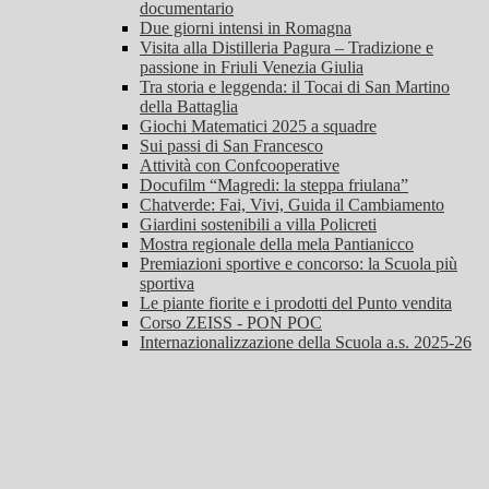
documentario
Due giorni intensi in Romagna
Visita alla Distilleria Pagura – Tradizione e
passione in Friuli Venezia Giulia
Tra storia e leggenda: il Tocai di San Martino
della Battaglia
Giochi Matematici 2025 a squadre
Sui passi di San Francesco
Attività con Confcooperative
Docufilm “Magredi: la steppa friulana”
Chatverde: Fai, Vivi, Guida il Cambiamento
Giardini sostenibili a villa Policreti
Mostra regionale della mela Pantianicco
Premiazioni sportive e concorso: la Scuola più
sportiva
Le piante fiorite e i prodotti del Punto vendita
Corso ZEISS - PON POC
Internazionalizzazione della Scuola a.s. 2025-26