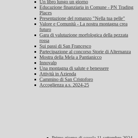
Un libro lungo un giorno
Educazione finanziaria in Comune - PN Trading
Places
Presentazione del romanzo "Nella tua pelle"
Valore e Comunità - La nostra montagna crea
futuro
Gara di valutazione morfologica della pezzata
rossa
Sui passi di San Francesco
Partecipazione al concorso Storie di Alternanza
Mostra della Mela a Pantianicco
Innovalp
Una montagna di salute e benessere
Attività in Azienda
Cammino di San Cristoforo
Accoglienza a.s. 2024-25
Primo giorno di scuola 11 settembre 2024