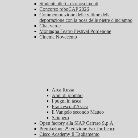
Studenti atleti - riconoscimenti
Concorso roboCAP 2026
Commemorazione delle vittime della
deportazione con la posa delle pietre d'inciampo
Chat verde
Montagna Teatro Festival Pordenone
Cinema Novecento
Arca Russa
Anni di piombo
I pugni in tasca
Francesco d'Assisi
Il Vangelo secondo Matteo
Sciopero
Open factory alla SIAP Carraro S.p.A.
Premiazione 29 edizione Fax for Peace
Cisco Academy Il Tagliamento