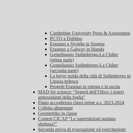
Cambridge University Press & Assessment
PCTO a Dublino
Erasmus a Siviglia in Spagna
Erasmus a Galway in Irlanda
Gemellaggio Spilimbergo-La Châtre
(prima parte)
Gemellaggio Spilimbergo-La Châtre
(seconda parte)
La breve guida della città di Spilimbergo in
Lingua tedesca
Progetti Erasmus in entrata e in uscita
MAD for science: “Segreti dell’Olivo: i poteri
antiossidanti della foglia”
Piano accoglienza classi prime a.s. 2023-2024
Colletta alimentare
Geometriko in classe
Contest CICAP "Le superstizioni portano
sfortuna?"
Seconda prova di evacuazione ed esercitazione