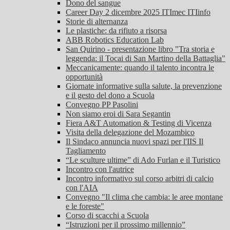
Dono del sangue
Career Day 2 dicembre 2025 ITImec ITIinfo
Storie di alternanza
Le plastiche: da rifiuto a risorsa
ABB Robotics Education Lab
San Quirino - presentazione libro "Tra storia e
leggenda: il Tocai di San Martino della Battaglia"
Meccanicamente: quando il talento incontra le
opportunità
Giornate informative sulla salute, la prevenzione
e il gesto del dono a Scuola
Convegno PP Pasolini
Non siamo eroi di Sara Segantin
Fiera A&T Automation & Testing di Vicenza
Visita della delegazione del Mozambico
Il Sindaco annuncia nuovi spazi per l'IIS Il
Tagliamento
“Le sculture ultime” di Ado Furlan e il Turistico
Incontro con l'autrice
Incontro informativo sul corso arbitri di calcio
con l'AIA
Convegno "Il clima che cambia: le aree montane
e le foreste"
Corso di scacchi a Scuola
“Istruzioni per il prossimo millennio”