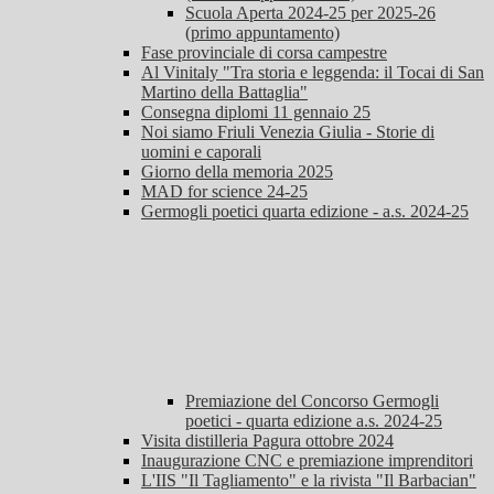
Scuola Aperta 2024-25 per 2025-26
(primo appuntamento)
Fase provinciale di corsa campestre
Al Vinitaly "Tra storia e leggenda: il Tocai di San
Martino della Battaglia"
Consegna diplomi 11 gennaio 25
Noi siamo Friuli Venezia Giulia - Storie di
uomini e caporali
Giorno della memoria 2025
MAD for science 24-25
Germogli poetici quarta edizione - a.s. 2024-25
Premiazione del Concorso Germogli
poetici - quarta edizione a.s. 2024-25
Visita distilleria Pagura ottobre 2024
Inaugurazione CNC e premiazione imprenditori
L'IIS "Il Tagliamento" e la rivista "Il Barbacian"