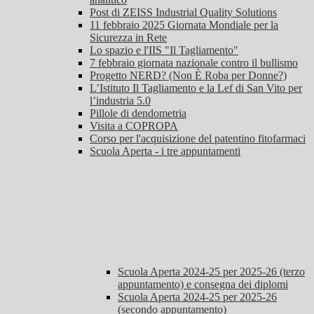
Post di ZEISS Industrial Quality Solutions
11 febbraio 2025 Giornata Mondiale per la
Sicurezza in Rete
Lo spazio e l'IIS "Il Tagliamento"
7 febbraio giornata nazionale contro il bullismo
Progetto NERD? (Non È Roba per Donne?)
L’Istituto Il Tagliamento e la Lef di San Vito per
l’industria 5.0
Pillole di dendometria
Visita a COPROPA
Corso per l'acquisizione del patentino fitofarmaci
Scuola Aperta - i tre appuntamenti
Scuola Aperta 2024-25 per 2025-26 (terzo
appuntamento) e consegna dei diplomi
Scuola Aperta 2024-25 per 2025-26
(secondo appuntamento)