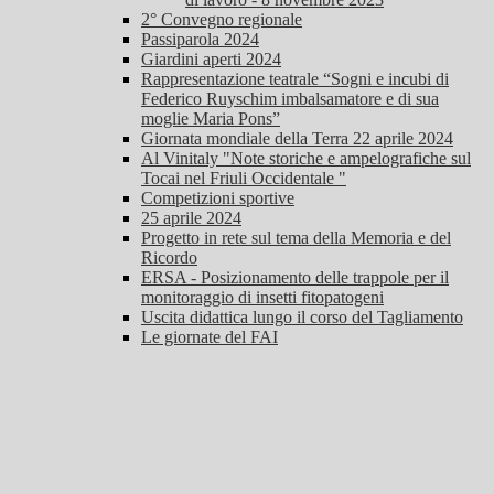
2° Convegno regionale
Passiparola 2024
Giardini aperti 2024
Rappresentazione teatrale “Sogni e incubi di
Federico Ruyschim imbalsamatore e di sua
moglie Maria Pons”
Giornata mondiale della Terra 22 aprile 2024
Al Vinitaly "Note storiche e ampelografiche sul
Tocai nel Friuli Occidentale "
Competizioni sportive
25 aprile 2024
Progetto in rete sul tema della Memoria e del
Ricordo
ERSA - Posizionamento delle trappole per il
monitoraggio di insetti fitopatogeni
Uscita didattica lungo il corso del Tagliamento
Le giornate del FAI