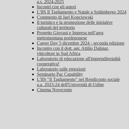
a.s. 2024-2025
Incontri con gli autori
L'IIS Il Tagliamento e Natale a Spilimbergo 2024
Commento di Jael Kopciowski
Il turistico e la promozione delle iniziative
culturali del territorio
Progetto Giovani e Impresa nell’area
metromontana pordenonese
Career Day 5 dicembre 2024 - seconda edizione
Incontro con il dott. agr. Attilio Dalpiaz,
viticoltore in Sud Africa
Laboratorio di educazione all'imprenditorialità
cooperativa!
Laboratorio sulle emozioni
Seminario Pac Capability
L'IIS "Il Tagliamento" nel Rendiconto sociale
a.a. 2023-24 dell'Università di Udine
Cinema Novecento