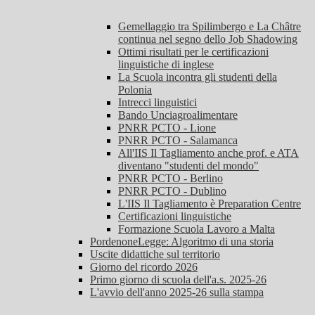
Gemellaggio tra Spilimbergo e La Châtre
continua nel segno dello Job Shadowing
Ottimi risultati per le certificazioni
linguistiche di inglese
La Scuola incontra gli studenti della
Polonia
Intrecci linguistici
Bando Unciagroalimentare
PNRR PCTO - Lione
PNRR PCTO - Salamanca
All'IIS Il Tagliamento anche prof. e ATA
diventano "studenti del mondo"
PNRR PCTO - Berlino
PNRR PCTO - Dublino
L'IIS Il Tagliamento è Preparation Centre
Certificazioni linguistiche
Formazione Scuola Lavoro a Malta
PordenoneLegge: Algoritmo di una storia
Uscite didattiche sul territorio
Giorno del ricordo 2026
Primo giorno di scuola dell'a.s. 2025-26
L'avvio dell'anno 2025-26 sulla stampa