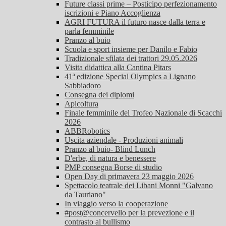
Future classi prime – Posticipo perfezionamento
iscrizioni e Piano Accoglienza
AGRI FUTURA il futuro nasce dalla terra e
parla femminile
Pranzo al buio
Scuola e sport insieme per Danilo e Fabio
Tradizionale sfilata dei trattori 29.05.2026
Visita didattica alla Cantina Pitars
41ª edizione Special Olympics a Lignano
Sabbiadoro
Consegna dei diplomi
Apicoltura
Finale femminile del Trofeo Nazionale di Scacchi
2026
ABBRobotics
Uscita aziendale - Produzioni animali
Pranzo al buio- Blind Lunch
D'erbe, di natura e benessere
PMP consegna Borse di studio
Open Day di primavera 23 maggio 2026
Spettacolo teatrale dei Libani Monni "Galvano
da Tauriano"
In viaggio verso la cooperazione
#post@concervello per la prevezione e il
contrasto al bullismo