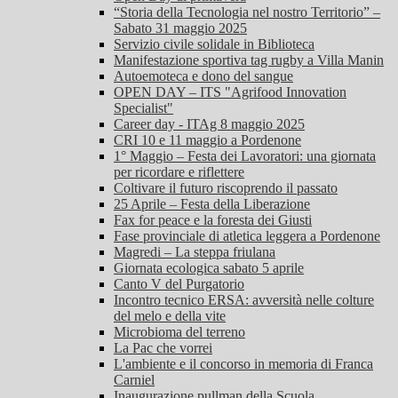
“Storia della Tecnologia nel nostro Territorio” –
Sabato 31 maggio 2025
Servizio civile solidale in Biblioteca
Manifestazione sportiva tag rugby a Villa Manin
Autoemoteca e dono del sangue
OPEN DAY – ITS "Agrifood Innovation
Specialist"
Career day - ITAg 8 maggio 2025
CRI 10 e 11 maggio a Pordenone
1° Maggio – Festa dei Lavoratori: una giornata
per ricordare e riflettere
Coltivare il futuro riscoprendo il passato
25 Aprile – Festa della Liberazione
Fax for peace e la foresta dei Giusti
Fase provinciale di atletica leggera a Pordenone
Magredi – La steppa friulana
Giornata ecologica sabato 5 aprile
Canto V del Purgatorio
Incontro tecnico ERSA: avversità nelle colture
del melo e della vite
Microbioma del terreno
La Pac che vorrei
L'ambiente e il concorso in memoria di Franca
Carniel
Inaugurazione pullman della Scuola