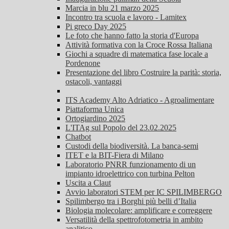
Marcia in blu 21 marzo 2025
Incontro tra scuola e lavoro - Lamitex
Pi greco Day 2025
Le foto che hanno fatto la storia d'Europa
Attività formativa con la Croce Rossa Italiana
Giochi a squadre di matematica fase locale a
Pordenone
Presentazione del libro Costruire la parità: storia,
ostacoli, vantaggi
ITS Academy Alto Adriatico - Agroalimentare
Piattaforma Unica
Ortogiardino 2025
L'ITAg sul Popolo del 23.02.2025
Chatbot
Custodi della biodiversità. La banca-semi
ITET e la BIT-Fiera di Milano
Laboratorio PNRR funzionamento di un
impianto idroelettrico con turbina Pelton
Uscita a Claut
Avvio laboratori STEM per IC SPILIMBERGO
Spilimbergo tra i Borghi più belli d’Italia
Biologia molecolare: amplificare e correggere
Versatilità della spettrofotometria in ambito
analitico