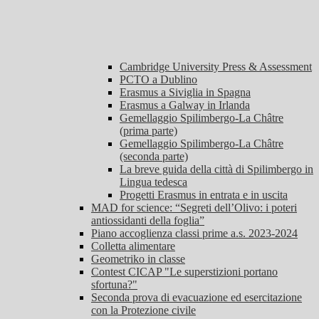
Cambridge University Press & Assessment
PCTO a Dublino
Erasmus a Siviglia in Spagna
Erasmus a Galway in Irlanda
Gemellaggio Spilimbergo-La Châtre
(prima parte)
Gemellaggio Spilimbergo-La Châtre
(seconda parte)
La breve guida della città di Spilimbergo in
Lingua tedesca
Progetti Erasmus in entrata e in uscita
MAD for science: “Segreti dell’Olivo: i poteri
antiossidanti della foglia”
Piano accoglienza classi prime a.s. 2023-2024
Colletta alimentare
Geometriko in classe
Contest CICAP "Le superstizioni portano
sfortuna?"
Seconda prova di evacuazione ed esercitazione
con la Protezione civile