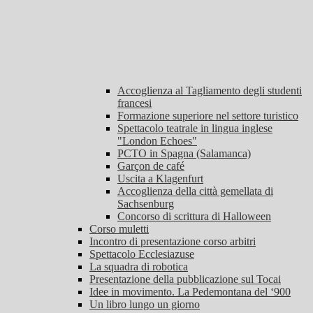
Accoglienza al Tagliamento degli studenti
francesi
Formazione superiore nel settore turistico
Spettacolo teatrale in lingua inglese
"London Echoes"
PCTO in Spagna (Salamanca)
Garçon de café
Uscita a Klagenfurt
Accoglienza della città gemellata di
Sachsenburg
Concorso di scrittura di Halloween
Corso muletti
Incontro di presentazione corso arbitri
Spettacolo Ecclesiazuse
La squadra di robotica
Presentazione della pubblicazione sul Tocai
Idee in movimento. La Pedemontana del ‘900
Un libro lungo un giorno