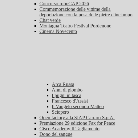
Concorso roboCAP 2026
Commemorazione delle vittime della
deportazione con la posa delle pietre d'inciampo
Chat verde
Montagna Teatro Festival Pordenone
Cinema Novecento
Arca Russa
Anni di piombo
I pugni in tasca
Francesco d'Assisi
Il Vangelo secondo Matteo
Sciopero
Open factory alla SIAP Carraro S.p.A.
Premiazione 29 edizione Fax for Peace
Cisco Academy Il Tagliamento
Dono del sangue