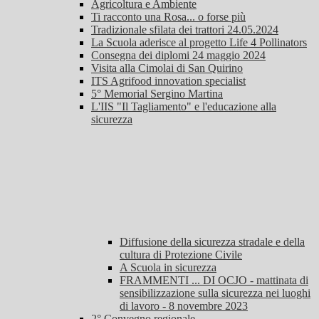
Agricoltura e Ambiente
Ti racconto una Rosa... o forse più
Tradizionale sfilata dei trattori 24.05.2024
La Scuola aderisce al progetto Life 4 Pollinators
Consegna dei diplomi 24 maggio 2024
Visita alla Cimolai di San Quirino
ITS Agrifood innovation specialist
5° Memorial Sergino Martina
L'IIS "Il Tagliamento" e l'educazione alla
sicurezza
Diffusione della sicurezza stradale e della
cultura di Protezione Civile
A Scuola in sicurezza
FRAMMENTI ... DI OCJO - mattinata di
sensibilizzazione sulla sicurezza nei luoghi
di lavoro - 8 novembre 2023
2° Convegno regionale