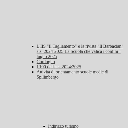
L'IIS "Il Tagliamento" e la rivista "Il Barbacian"
a.s. 2024-2025 La Scuola che valica i confini -
luglio 2025
Cordoglio
I 100 dell'a.s. 2024/2025
Attività di orientamento scuole medie di
Spilimbergo
Indirizzo turismo