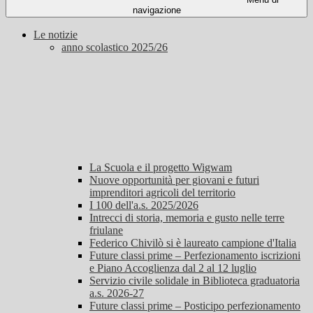
navigazione
Le notizie
anno scolastico 2025/26
La Scuola e il progetto Wigwam
Nuove opportunità per giovani e futuri
imprenditori agricoli del territorio
I 100 dell'a.s. 2025/2026
Intrecci di storia, memoria e gusto nelle terre
friulane
Federico Chivilò si è laureato campione d'Italia
Future classi prime – Perfezionamento iscrizioni
e Piano Accoglienza dal 2 al 12 luglio
Servizio civile solidale in Biblioteca graduatoria
a.s. 2026-27
Future classi prime – Posticipo perfezionamento