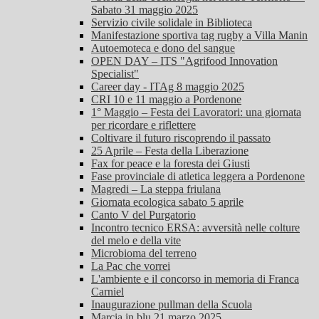
Sabato 31 maggio 2025
Servizio civile solidale in Biblioteca
Manifestazione sportiva tag rugby a Villa Manin
Autoemoteca e dono del sangue
OPEN DAY – ITS "Agrifood Innovation
Specialist"
Career day - ITAg 8 maggio 2025
CRI 10 e 11 maggio a Pordenone
1° Maggio – Festa dei Lavoratori: una giornata
per ricordare e riflettere
Coltivare il futuro riscoprendo il passato
25 Aprile – Festa della Liberazione
Fax for peace e la foresta dei Giusti
Fase provinciale di atletica leggera a Pordenone
Magredi – La steppa friulana
Giornata ecologica sabato 5 aprile
Canto V del Purgatorio
Incontro tecnico ERSA: avversità nelle colture
del melo e della vite
Microbioma del terreno
La Pac che vorrei
L'ambiente e il concorso in memoria di Franca
Carniel
Inaugurazione pullman della Scuola
Marcia in blu 21 marzo 2025