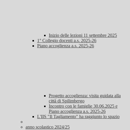
Inizio delle lezioni 11 settembre 2025
1° Collegio docenti a.s. 2025-26
Piano accoglienza a.s. 2025-26
Progetto accoglienza: visita guidata alla
città di Spilimbergo
Incontro con le famiglie 30.06.2025 e
Piano accoglienza a.s. 2025-26
L'IIS "Il Tagliamento" ha raggiunto lo spazio
anno scolastico 2024/25