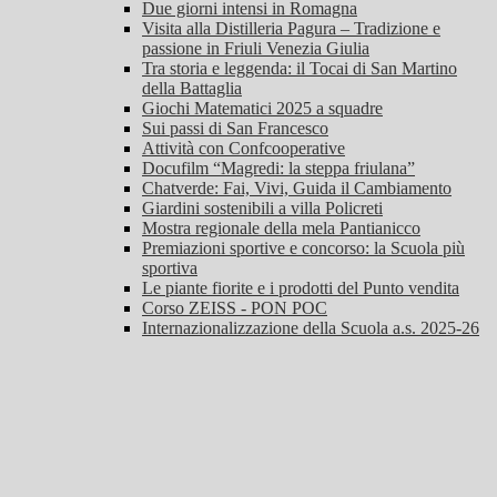
Due giorni intensi in Romagna
Visita alla Distilleria Pagura – Tradizione e
passione in Friuli Venezia Giulia
Tra storia e leggenda: il Tocai di San Martino
della Battaglia
Giochi Matematici 2025 a squadre
Sui passi di San Francesco
Attività con Confcooperative
Docufilm “Magredi: la steppa friulana”
Chatverde: Fai, Vivi, Guida il Cambiamento
Giardini sostenibili a villa Policreti
Mostra regionale della mela Pantianicco
Premiazioni sportive e concorso: la Scuola più
sportiva
Le piante fiorite e i prodotti del Punto vendita
Corso ZEISS - PON POC
Internazionalizzazione della Scuola a.s. 2025-26