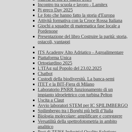
Incontro tra scuola e lavoro - Lamitex
Pi greco Day 2025
Le foto che hanno fatto la storia d'Europa
Attività formativa con la Croce Rossa Italiana
Giochi a squadre di matematica fase locale a
Pordenone
Presentazione del libro Costruire la parità: storia,
ostacoli, vantaggi
ITS Academy Alto Adriatico - Agroalimentare
Piattaforma Unica
Ortogiardino 2025
L'ITAg sul Popolo del 23.02.2025
Chatbot
Custodi della biodiversità. La banca-semi
ITET e la BIT-Fiera di Milano
Laboratorio PNRR funzionamento di un
impianto idroelettrico con turbina Pelton
Uscita a Claut
Avvio laboratori STEM per IC SPILIMBERGO
Spilimbergo tra i Borghi più belli d’Italia
Biologia molecolare: amplificare e correggere
Versatilità della spettrofotometria in ambito
analitico
Post di ZEISS Industrial Quality Solutions