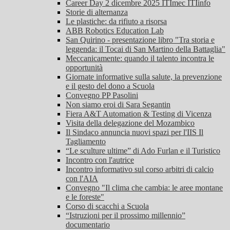
Career Day 2 dicembre 2025 ITImec ITIinfo
Storie di alternanza
Le plastiche: da rifiuto a risorsa
ABB Robotics Education Lab
San Quirino - presentazione libro "Tra storia e
leggenda: il Tocai di San Martino della Battaglia"
Meccanicamente: quando il talento incontra le
opportunità
Giornate informative sulla salute, la prevenzione
e il gesto del dono a Scuola
Convegno PP Pasolini
Non siamo eroi di Sara Segantin
Fiera A&T Automation & Testing di Vicenza
Visita della delegazione del Mozambico
Il Sindaco annuncia nuovi spazi per l'IIS Il
Tagliamento
“Le sculture ultime” di Ado Furlan e il Turistico
Incontro con l'autrice
Incontro informativo sul corso arbitri di calcio
con l'AIA
Convegno "Il clima che cambia: le aree montane
e le foreste"
Corso di scacchi a Scuola
“Istruzioni per il prossimo millennio”
documentario