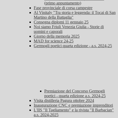
(primo appuntamento)
Fase provinciale di corsa campestre
Al Vinitaly "Tra storia e leggenda: il Tocai di San
Martino della Battaglia"
Consegna diplomi 11 gennaio 25
Noi siamo Friuli Venezia Giulia - Storie di
uomini e caporali
Giorno della memoria 2025
MAD for science 24-25
Germogli poetici quarta edizione - a.s. 2024-25
Premiazione del Concorso Germogli
poetici - quarta edizione a.s. 2024-25
Visita distilleria Pagura ottobre 2024
Inaugurazione CNC e premiazione imprenditori
L'IIS "Il Tagliamento" e la rivista "Il Barbacian"
a.s. 2024-2025