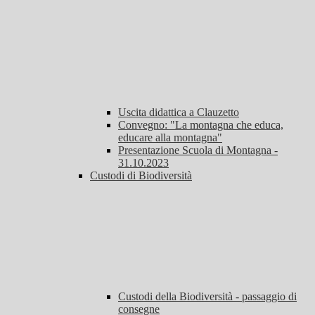
Uscita didattica a Clauzetto
Convegno: "La montagna che educa,
educare alla montagna"
Presentazione Scuola di Montagna -
31.10.2023
Custodi di Biodiversità
Custodi della Biodiversità - passaggio di
consegne