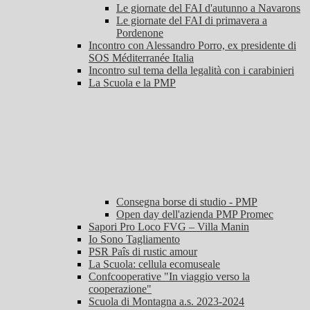
Le giornate del FAI d'autunno a Navarons
Le giornate del FAI di primavera a
Pordenone
Incontro con Alessandro Porro, ex presidente di
SOS Méditerranée Italia
Incontro sul tema della legalità con i carabinieri
La Scuola e la PMP
Consegna borse di studio - PMP
Open day dell'azienda PMP Promec
Sapori Pro Loco FVG – Villa Manin
Io Sono Tagliamento
PSR Paîs di rustic amour
La Scuola: cellula ecomuseale
Confcooperative "In viaggio verso la
cooperazione"
Scuola di Montagna a.s. 2023-2024