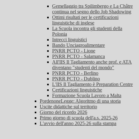
Gemellaggio tra Spilimbergo e La Châtre
continua nel segno dello Job Shadowing
Ottimi risultati per le certificazioni
linguistiche di inglese
La Scuola incontra gli studenti della
Polonia
Intrecci linguistici
Bando Unciagroalimentare
PNRR PCTO - Lione
PNRR PCTO - Salamanca
All'IIS Il Tagliamento anche prof. e ATA
diventano "studenti del mondo"
PNRR PCTO - Berlino
PNRR PCTO - Dublino
L'IIS Il Tagliamento è Preparation Centre
Certificazioni linguistiche
Formazione Scuola Lavoro a Malta
PordenoneLegge: Algoritmo di una storia
Uscite didattiche sul territorio
Giorno del ricordo 2026
Primo giorno di scuola dell'a.s. 2025-26
L'avvio dell'anno 2025-26 sulla stampa