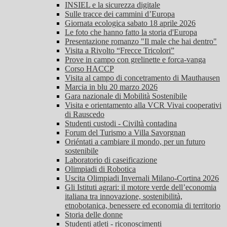
INSIEL e la sicurezza digitale
Sulle tracce dei cammini d’Europa
Giornata ecologica sabato 18 aprile 2026
Le foto che hanno fatto la storia d'Europa
Presentazione romanzo "Il male che hai dentro"
Visita a Rivolto “Frecce Tricolori”
Prove in campo con grelinette e forca-vanga
Corso HACCP
Visita al campo di concetramento di Mauthausen
Marcia in blu 20 marzo 2026
Gara nazionale di Mobilità Sostenibile
Visita e orientamento alla VCR Vivai cooperativi
di Rauscedo
Studenti custodi - Civiltà contadina
Forum del Turismo a Villa Savorgnan
Oriéntati a cambiare il mondo, per un futuro
sostenibile
Laboratorio di caseificazione
Olimpiadi di Robotica
Uscita Olimpiadi Invernali Milano-Cortina 2026
Gli Istituti agrari: il motore verde dell’economia
italiana tra innovazione, sostenibilità,
etnobotanica, benessere ed economia di territorio
Storia delle donne
Studenti atleti - riconoscimenti