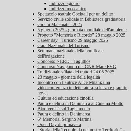
Indirizzo agrario
Indirizzo meccanico
Spettacolo teatrale Cocktail per un delitto
Servizio civile solidale in Biblioteca graduatoria
Giochi Matematici 2025
5 giugno 2025 - giornata mondiale dell'ambiente
Progetto "Memoria e Ricordo" 28 maggio 2025
Career day - Turismo 29 maggio 2025
Gara Nazionale del Turismo
Settimana nazionale della bonifica e
dell'irrigazione
Concorso NERD - Taglithos
Concorso Navigando del CNR Mare FVG
Tradizionale sfilata dei trattori 24.05.2025
23 maggio - giornata della legalità
Incontro con l’autrice Alice Milani: una
videoconferenza tra letteratura, scienza e graphic
novel
Cultura ed educazione cinofila
Paura e delirio in Danimarca al Cinema Miotto
Biodiversità sul Tagliamento
Paura e delirio in Danimarca
6° Memorial Sergino Martina
Open Day di primavera
“Storia della Tecnologia nel nostro Territorio” –