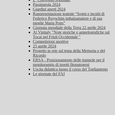
Passiparola 2024
Giardini aperti 2024
Rappresentazione teatrale “Sogni e incubi di
Federico Ruyschim imbalsamatore e di sua
moglie Maria Pons”
Giornata mondiale della Terra 22 aprile 2024
Al Vinitaly "Note storiche e ampelografiche sul
Tocai nel Friuli Occidentale "
Competizioni sportive
25 aprile 2024
Progetto in rete sul tema della Memoria e del
Ricordo
ERSA - Posizionamento delle trappole per il
monitoraggio di insetti fitopatogeni
Uscita didattica lungo il corso del Tagliamento
Le giornate del FAI