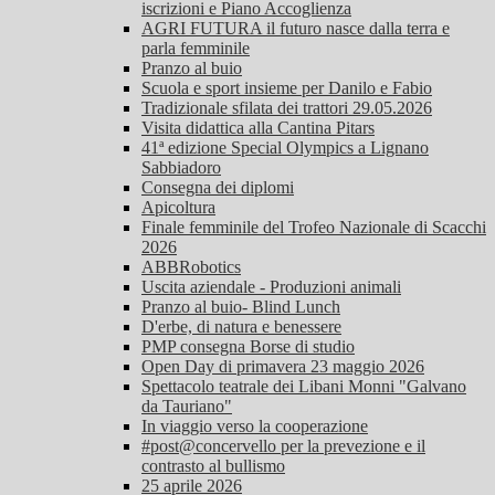
iscrizioni e Piano Accoglienza
AGRI FUTURA il futuro nasce dalla terra e
parla femminile
Pranzo al buio
Scuola e sport insieme per Danilo e Fabio
Tradizionale sfilata dei trattori 29.05.2026
Visita didattica alla Cantina Pitars
41ª edizione Special Olympics a Lignano
Sabbiadoro
Consegna dei diplomi
Apicoltura
Finale femminile del Trofeo Nazionale di Scacchi
2026
ABBRobotics
Uscita aziendale - Produzioni animali
Pranzo al buio- Blind Lunch
D'erbe, di natura e benessere
PMP consegna Borse di studio
Open Day di primavera 23 maggio 2026
Spettacolo teatrale dei Libani Monni "Galvano
da Tauriano"
In viaggio verso la cooperazione
#post@concervello per la prevezione e il
contrasto al bullismo
25 aprile 2026