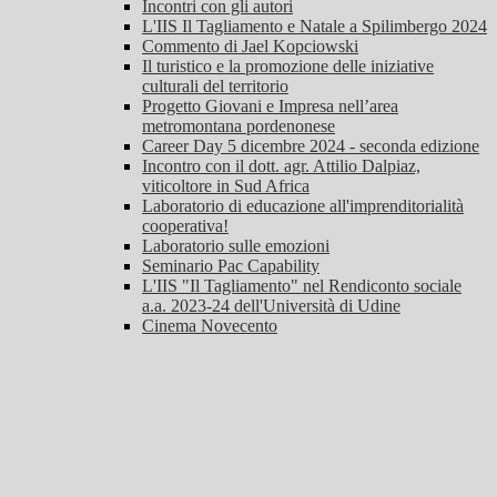
Incontri con gli autori
L'IIS Il Tagliamento e Natale a Spilimbergo 2024
Commento di Jael Kopciowski
Il turistico e la promozione delle iniziative
culturali del territorio
Progetto Giovani e Impresa nell’area
metromontana pordenonese
Career Day 5 dicembre 2024 - seconda edizione
Incontro con il dott. agr. Attilio Dalpiaz,
viticoltore in Sud Africa
Laboratorio di educazione all'imprenditorialità
cooperativa!
Laboratorio sulle emozioni
Seminario Pac Capability
L'IIS "Il Tagliamento" nel Rendiconto sociale
a.a. 2023-24 dell'Università di Udine
Cinema Novecento