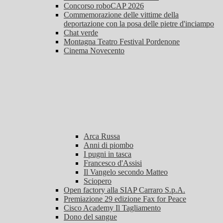
Concorso roboCAP 2026
Commemorazione delle vittime della
deportazione con la posa delle pietre d'inciampo
Chat verde
Montagna Teatro Festival Pordenone
Cinema Novecento
Arca Russa
Anni di piombo
I pugni in tasca
Francesco d'Assisi
Il Vangelo secondo Matteo
Sciopero
Open factory alla SIAP Carraro S.p.A.
Premiazione 29 edizione Fax for Peace
Cisco Academy Il Tagliamento
Dono del sangue