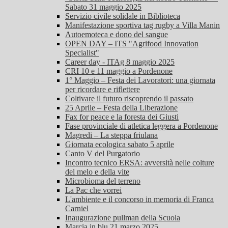
Sabato 31 maggio 2025
Servizio civile solidale in Biblioteca
Manifestazione sportiva tag rugby a Villa Manin
Autoemoteca e dono del sangue
OPEN DAY – ITS "Agrifood Innovation
Specialist"
Career day - ITAg 8 maggio 2025
CRI 10 e 11 maggio a Pordenone
1° Maggio – Festa dei Lavoratori: una giornata
per ricordare e riflettere
Coltivare il futuro riscoprendo il passato
25 Aprile – Festa della Liberazione
Fax for peace e la foresta dei Giusti
Fase provinciale di atletica leggera a Pordenone
Magredi – La steppa friulana
Giornata ecologica sabato 5 aprile
Canto V del Purgatorio
Incontro tecnico ERSA: avversità nelle colture
del melo e della vite
Microbioma del terreno
La Pac che vorrei
L'ambiente e il concorso in memoria di Franca
Carniel
Inaugurazione pullman della Scuola
Marcia in blu 21 marzo 2025