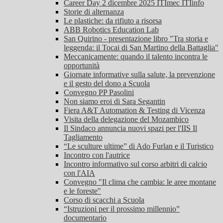
Career Day 2 dicembre 2025 ITImec ITIinfo
Storie di alternanza
Le plastiche: da rifiuto a risorsa
ABB Robotics Education Lab
San Quirino - presentazione libro "Tra storia e
leggenda: il Tocai di San Martino della Battaglia"
Meccanicamente: quando il talento incontra le
opportunità
Giornate informative sulla salute, la prevenzione
e il gesto del dono a Scuola
Convegno PP Pasolini
Non siamo eroi di Sara Segantin
Fiera A&T Automation & Testing di Vicenza
Visita della delegazione del Mozambico
Il Sindaco annuncia nuovi spazi per l'IIS Il
Tagliamento
“Le sculture ultime” di Ado Furlan e il Turistico
Incontro con l'autrice
Incontro informativo sul corso arbitri di calcio
con l'AIA
Convegno "Il clima che cambia: le aree montane
e le foreste"
Corso di scacchi a Scuola
“Istruzioni per il prossimo millennio”
documentario