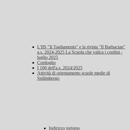
L'IIS "Il Tagliamento" e la rivista "Il Barbacian"
a.s. 2024-2025 La Scuola che valica i confini -
luglio 2025
Cordoglio
I 100 dell'a.s. 2024/2025
Attività di orientamento scuole medie di
Spilimbergo
Indirizzo turismo