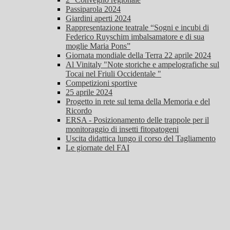
Passiparola 2024
Giardini aperti 2024
Rappresentazione teatrale “Sogni e incubi di
Federico Ruyschim imbalsamatore e di sua
moglie Maria Pons”
Giornata mondiale della Terra 22 aprile 2024
Al Vinitaly "Note storiche e ampelografiche sul
Tocai nel Friuli Occidentale "
Competizioni sportive
25 aprile 2024
Progetto in rete sul tema della Memoria e del
Ricordo
ERSA - Posizionamento delle trappole per il
monitoraggio di insetti fitopatogeni
Uscita didattica lungo il corso del Tagliamento
Le giornate del FAI