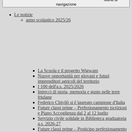
navigazione
Le notizie
anno scolastico 2025/26
La Scuola e il progetto Wigwam
Nuove opportunità per giovani e futuri
imprenditori agricoli del territorio
I 100 dell'a.s. 2025/2026
Intrecci di storia, memoria e gusto nelle terre
friulane
Federico Chivilò si è laureato campione d'Italia
Future classi prime – Perfezionamento iscrizioni
e Piano Accoglienza dal 2 al 12 luglio
Servizio civile solidale in Biblioteca graduatoria
a.s. 2026-27
Future classi prime – Posticipo perfezionamento