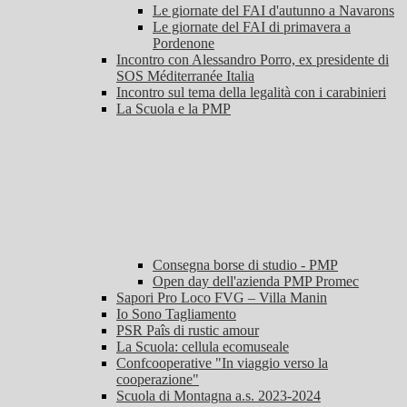
Le giornate del FAI d'autunno a Navarons
Le giornate del FAI di primavera a
Pordenone
Incontro con Alessandro Porro, ex presidente di
SOS Méditerranée Italia
Incontro sul tema della legalità con i carabinieri
La Scuola e la PMP
Consegna borse di studio - PMP
Open day dell'azienda PMP Promec
Sapori Pro Loco FVG – Villa Manin
Io Sono Tagliamento
PSR Paîs di rustic amour
La Scuola: cellula ecomuseale
Confcooperative "In viaggio verso la
cooperazione"
Scuola di Montagna a.s. 2023-2024