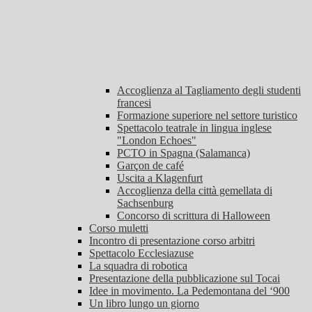
Accoglienza al Tagliamento degli studenti
francesi
Formazione superiore nel settore turistico
Spettacolo teatrale in lingua inglese
"London Echoes"
PCTO in Spagna (Salamanca)
Garçon de café
Uscita a Klagenfurt
Accoglienza della città gemellata di
Sachsenburg
Concorso di scrittura di Halloween
Corso muletti
Incontro di presentazione corso arbitri
Spettacolo Ecclesiazuse
La squadra di robotica
Presentazione della pubblicazione sul Tocai
Idee in movimento. La Pedemontana del ‘900
Un libro lungo un giorno