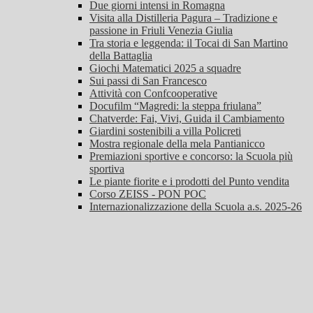
Due giorni intensi in Romagna
Visita alla Distilleria Pagura – Tradizione e
passione in Friuli Venezia Giulia
Tra storia e leggenda: il Tocai di San Martino
della Battaglia
Giochi Matematici 2025 a squadre
Sui passi di San Francesco
Attività con Confcooperative
Docufilm “Magredi: la steppa friulana”
Chatverde: Fai, Vivi, Guida il Cambiamento
Giardini sostenibili a villa Policreti
Mostra regionale della mela Pantianicco
Premiazioni sportive e concorso: la Scuola più
sportiva
Le piante fiorite e i prodotti del Punto vendita
Corso ZEISS - PON POC
Internazionalizzazione della Scuola a.s. 2025-26