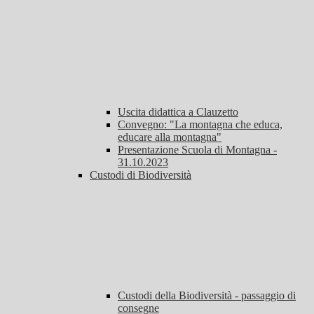
Uscita didattica a Clauzetto
Convegno: "La montagna che educa,
educare alla montagna"
Presentazione Scuola di Montagna -
31.10.2023
Custodi di Biodiversità
Custodi della Biodiversità - passaggio di
consegne