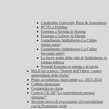
Cambridge University Press & Assessment
PCTO a Dublino
Erasmus a Siviglia in Spagna
Erasmus a Galway in Irlanda
Gemellaggio Spilimbergo-La Châtre
(prima parte)
Gemellaggio Spilimbergo-La Châtre
(seconda parte)
La breve guida della città di Spilimbergo in
Lingua tedesca
Progetti Erasmus in entrata e in uscita
MAD for science: “Segreti dell’Olivo: i poteri
antiossidanti della foglia”
Piano accoglienza classi prime a.s. 2023-2024
Colletta alimentare
Geometriko in classe
Contest CICAP "Le superstizioni portano
sfortuna?"
Seconda prova di evacuazione ed esercitazione
con la Protezione civile