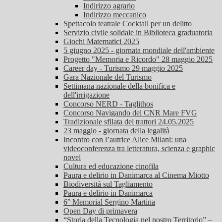
Indirizzo agrario
Indirizzo meccanico
Spettacolo teatrale Cocktail per un delitto
Servizio civile solidale in Biblioteca graduatoria
Giochi Matematici 2025
5 giugno 2025 - giornata mondiale dell'ambiente
Progetto "Memoria e Ricordo" 28 maggio 2025
Career day - Turismo 29 maggio 2025
Gara Nazionale del Turismo
Settimana nazionale della bonifica e
dell'irrigazione
Concorso NERD - Taglithos
Concorso Navigando del CNR Mare FVG
Tradizionale sfilata dei trattori 24.05.2025
23 maggio - giornata della legalità
Incontro con l’autrice Alice Milani: una
videoconferenza tra letteratura, scienza e graphic
novel
Cultura ed educazione cinofila
Paura e delirio in Danimarca al Cinema Miotto
Biodiversità sul Tagliamento
Paura e delirio in Danimarca
6° Memorial Sergino Martina
Open Day di primavera
“Storia della Tecnologia nel nostro Territorio” –