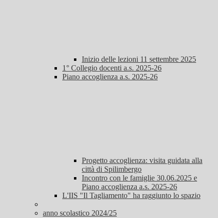
Inizio delle lezioni 11 settembre 2025
1° Collegio docenti a.s. 2025-26
Piano accoglienza a.s. 2025-26
Progetto accoglienza: visita guidata alla
città di Spilimbergo
Incontro con le famiglie 30.06.2025 e
Piano accoglienza a.s. 2025-26
L'IIS "Il Tagliamento" ha raggiunto lo spazio
anno scolastico 2024/25