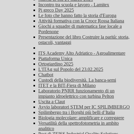
Incontro tra scuola e lavoro - Lamitex
Pi greco Day 2025
Le foto che hanno fatto la storia d'Europa
Attività formativa con la Croce Rossa Italiana
Giochi a squadre di matematica fase locale a
Pordenone
Presentazione del libro Costruire la parità: storia,
ostacoli, vantaggi
ITS Academy Alto Adriatico - Agroalimentare
Piattaforma Unica
Ortogiardino 2025
L'ITAg sul Popolo del 23.02.2025
Chatbot
Custodi della biodiversità. La banca-semi
ITET e la BIT-Fiera di Milano
Laboratorio PNRR funzionamento di un
impianto idroelettrico con turbina Pelton
Uscita a Claut
Avvio laboratori STEM per IC SPILIMBERGO
Spilimbergo tra i Borghi più belli d’Italia
Biologia molecolare: amplificare e correggere
Versatilità della spettrofotometria in ambito
analitico
Post di ZEISS Industrial Quality Solutions