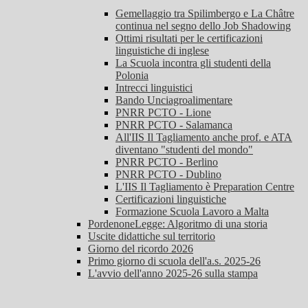
Gemellaggio tra Spilimbergo e La Châtre
continua nel segno dello Job Shadowing
Ottimi risultati per le certificazioni
linguistiche di inglese
La Scuola incontra gli studenti della
Polonia
Intrecci linguistici
Bando Unciagroalimentare
PNRR PCTO - Lione
PNRR PCTO - Salamanca
All'IIS Il Tagliamento anche prof. e ATA
diventano "studenti del mondo"
PNRR PCTO - Berlino
PNRR PCTO - Dublino
L'IIS Il Tagliamento è Preparation Centre
Certificazioni linguistiche
Formazione Scuola Lavoro a Malta
PordenoneLegge: Algoritmo di una storia
Uscite didattiche sul territorio
Giorno del ricordo 2026
Primo giorno di scuola dell'a.s. 2025-26
L'avvio dell'anno 2025-26 sulla stampa