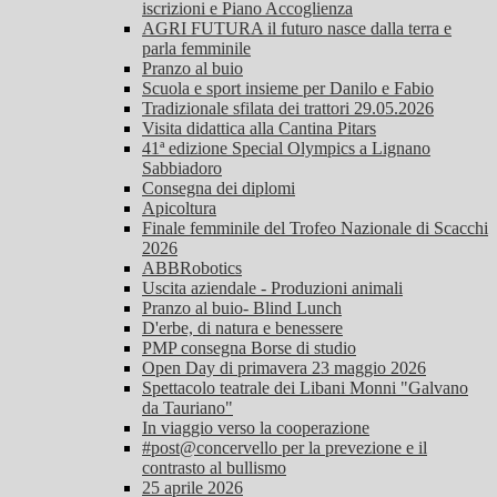
iscrizioni e Piano Accoglienza
AGRI FUTURA il futuro nasce dalla terra e
parla femminile
Pranzo al buio
Scuola e sport insieme per Danilo e Fabio
Tradizionale sfilata dei trattori 29.05.2026
Visita didattica alla Cantina Pitars
41ª edizione Special Olympics a Lignano
Sabbiadoro
Consegna dei diplomi
Apicoltura
Finale femminile del Trofeo Nazionale di Scacchi
2026
ABBRobotics
Uscita aziendale - Produzioni animali
Pranzo al buio- Blind Lunch
D'erbe, di natura e benessere
PMP consegna Borse di studio
Open Day di primavera 23 maggio 2026
Spettacolo teatrale dei Libani Monni "Galvano
da Tauriano"
In viaggio verso la cooperazione
#post@concervello per la prevezione e il
contrasto al bullismo
25 aprile 2026