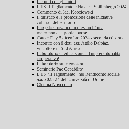
Incontri con gli autori
L'IIS Il Tagliamento e Natale a Spilimbergo 2024
Commento di Jael Kopciowski
Il turistico e la promozione delle iniziative
culturali del territorio
Progetto Giovani e Impresa nell’area
metromontana pordenonese
Career Day 5 dicembre 2024 - seconda edizione
Incontro con il dott. agr. Attilio Dalpiaz,
viticoltore in Sud Africa
Laboratorio di educazione all'imprenditorialità
cooperativa!
Laboratorio sulle emozioni
Seminario Pac Capability
L'IIS "Il Tagliamento" nel Rendiconto sociale
a.a. 2023-24 dell'Università di Udine
Cinema Novecento