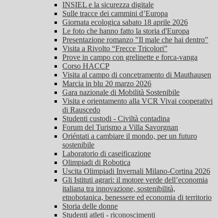
INSIEL e la sicurezza digitale
Sulle tracce dei cammini d’Europa
Giornata ecologica sabato 18 aprile 2026
Le foto che hanno fatto la storia d'Europa
Presentazione romanzo "Il male che hai dentro"
Visita a Rivolto “Frecce Tricolori”
Prove in campo con grelinette e forca-vanga
Corso HACCP
Visita al campo di concetramento di Mauthausen
Marcia in blu 20 marzo 2026
Gara nazionale di Mobilità Sostenibile
Visita e orientamento alla VCR Vivai cooperativi
di Rauscedo
Studenti custodi - Civiltà contadina
Forum del Turismo a Villa Savorgnan
Oriéntati a cambiare il mondo, per un futuro
sostenibile
Laboratorio di caseificazione
Olimpiadi di Robotica
Uscita Olimpiadi Invernali Milano-Cortina 2026
Gli Istituti agrari: il motore verde dell’economia
italiana tra innovazione, sostenibilità,
etnobotanica, benessere ed economia di territorio
Storia delle donne
Studenti atleti - riconoscimenti