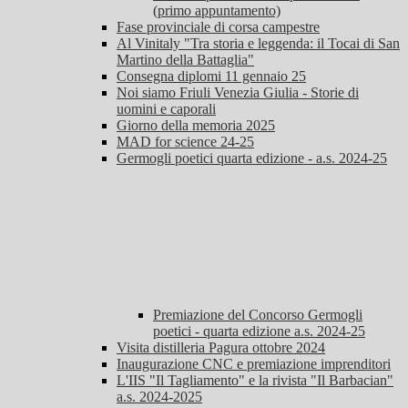
(primo appuntamento)
Fase provinciale di corsa campestre
Al Vinitaly "Tra storia e leggenda: il Tocai di San
Martino della Battaglia"
Consegna diplomi 11 gennaio 25
Noi siamo Friuli Venezia Giulia - Storie di
uomini e caporali
Giorno della memoria 2025
MAD for science 24-25
Germogli poetici quarta edizione - a.s. 2024-25
Premiazione del Concorso Germogli
poetici - quarta edizione a.s. 2024-25
Visita distilleria Pagura ottobre 2024
Inaugurazione CNC e premiazione imprenditori
L'IIS "Il Tagliamento" e la rivista "Il Barbacian"
a.s. 2024-2025