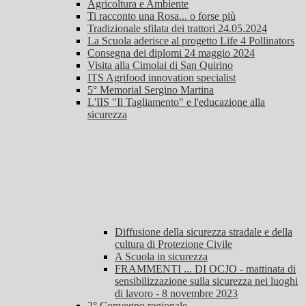
Agricoltura e Ambiente
Ti racconto una Rosa... o forse più
Tradizionale sfilata dei trattori 24.05.2024
La Scuola aderisce al progetto Life 4 Pollinators
Consegna dei diplomi 24 maggio 2024
Visita alla Cimolai di San Quirino
ITS Agrifood innovation specialist
5° Memorial Sergino Martina
L'IIS "Il Tagliamento" e l'educazione alla
sicurezza
Diffusione della sicurezza stradale e della
cultura di Protezione Civile
A Scuola in sicurezza
FRAMMENTI ... DI OCJO - mattinata di
sensibilizzazione sulla sicurezza nei luoghi
di lavoro - 8 novembre 2023
2° Convegno regionale