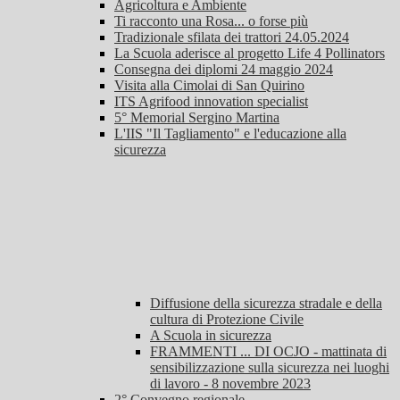
Agricoltura e Ambiente
Ti racconto una Rosa... o forse più
Tradizionale sfilata dei trattori 24.05.2024
La Scuola aderisce al progetto Life 4 Pollinators
Consegna dei diplomi 24 maggio 2024
Visita alla Cimolai di San Quirino
ITS Agrifood innovation specialist
5° Memorial Sergino Martina
L'IIS "Il Tagliamento" e l'educazione alla
sicurezza
Diffusione della sicurezza stradale e della
cultura di Protezione Civile
A Scuola in sicurezza
FRAMMENTI ... DI OCJO - mattinata di
sensibilizzazione sulla sicurezza nei luoghi
di lavoro - 8 novembre 2023
2° Convegno regionale