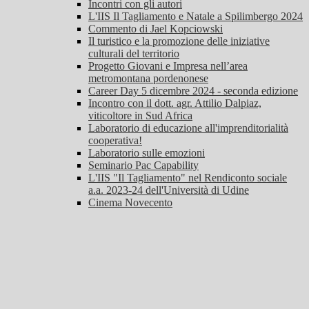
Incontri con gli autori
L'IIS Il Tagliamento e Natale a Spilimbergo 2024
Commento di Jael Kopciowski
Il turistico e la promozione delle iniziative
culturali del territorio
Progetto Giovani e Impresa nell’area
metromontana pordenonese
Career Day 5 dicembre 2024 - seconda edizione
Incontro con il dott. agr. Attilio Dalpiaz,
viticoltore in Sud Africa
Laboratorio di educazione all'imprenditorialità
cooperativa!
Laboratorio sulle emozioni
Seminario Pac Capability
L'IIS "Il Tagliamento" nel Rendiconto sociale
a.a. 2023-24 dell'Università di Udine
Cinema Novecento