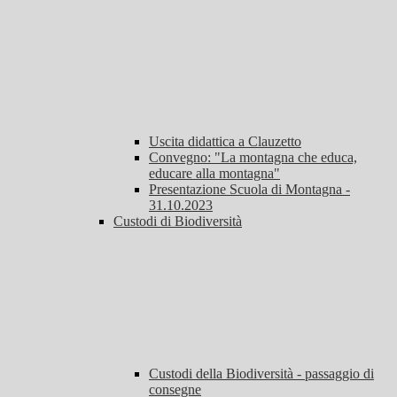
Uscita didattica a Clauzetto
Convegno: "La montagna che educa,
educare alla montagna"
Presentazione Scuola di Montagna -
31.10.2023
Custodi di Biodiversità
Custodi della Biodiversità - passaggio di
consegne