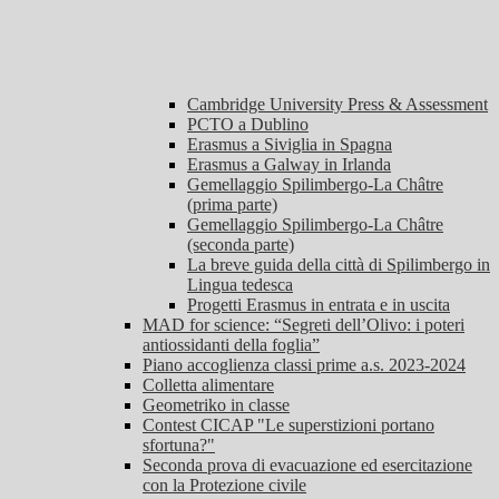
Cambridge University Press & Assessment
PCTO a Dublino
Erasmus a Siviglia in Spagna
Erasmus a Galway in Irlanda
Gemellaggio Spilimbergo-La Châtre
(prima parte)
Gemellaggio Spilimbergo-La Châtre
(seconda parte)
La breve guida della città di Spilimbergo in
Lingua tedesca
Progetti Erasmus in entrata e in uscita
MAD for science: “Segreti dell’Olivo: i poteri
antiossidanti della foglia”
Piano accoglienza classi prime a.s. 2023-2024
Colletta alimentare
Geometriko in classe
Contest CICAP "Le superstizioni portano
sfortuna?"
Seconda prova di evacuazione ed esercitazione
con la Protezione civile