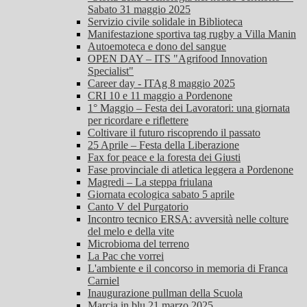
Sabato 31 maggio 2025
Servizio civile solidale in Biblioteca
Manifestazione sportiva tag rugby a Villa Manin
Autoemoteca e dono del sangue
OPEN DAY – ITS "Agrifood Innovation
Specialist"
Career day - ITAg 8 maggio 2025
CRI 10 e 11 maggio a Pordenone
1° Maggio – Festa dei Lavoratori: una giornata
per ricordare e riflettere
Coltivare il futuro riscoprendo il passato
25 Aprile – Festa della Liberazione
Fax for peace e la foresta dei Giusti
Fase provinciale di atletica leggera a Pordenone
Magredi – La steppa friulana
Giornata ecologica sabato 5 aprile
Canto V del Purgatorio
Incontro tecnico ERSA: avversità nelle colture
del melo e della vite
Microbioma del terreno
La Pac che vorrei
L'ambiente e il concorso in memoria di Franca
Carniel
Inaugurazione pullman della Scuola
Marcia in blu 21 marzo 2025