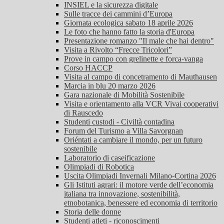
INSIEL e la sicurezza digitale
Sulle tracce dei cammini d’Europa
Giornata ecologica sabato 18 aprile 2026
Le foto che hanno fatto la storia d'Europa
Presentazione romanzo "Il male che hai dentro"
Visita a Rivolto “Frecce Tricolori”
Prove in campo con grelinette e forca-vanga
Corso HACCP
Visita al campo di concetramento di Mauthausen
Marcia in blu 20 marzo 2026
Gara nazionale di Mobilità Sostenibile
Visita e orientamento alla VCR Vivai cooperativi
di Rauscedo
Studenti custodi - Civiltà contadina
Forum del Turismo a Villa Savorgnan
Oriéntati a cambiare il mondo, per un futuro
sostenibile
Laboratorio di caseificazione
Olimpiadi di Robotica
Uscita Olimpiadi Invernali Milano-Cortina 2026
Gli Istituti agrari: il motore verde dell’economia
italiana tra innovazione, sostenibilità,
etnobotanica, benessere ed economia di territorio
Storia delle donne
Studenti atleti - riconoscimenti