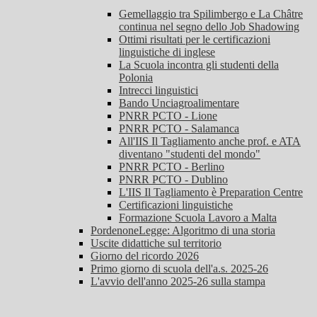
Gemellaggio tra Spilimbergo e La Châtre
continua nel segno dello Job Shadowing
Ottimi risultati per le certificazioni
linguistiche di inglese
La Scuola incontra gli studenti della
Polonia
Intrecci linguistici
Bando Unciagroalimentare
PNRR PCTO - Lione
PNRR PCTO - Salamanca
All'IIS Il Tagliamento anche prof. e ATA
diventano "studenti del mondo"
PNRR PCTO - Berlino
PNRR PCTO - Dublino
L'IIS Il Tagliamento è Preparation Centre
Certificazioni linguistiche
Formazione Scuola Lavoro a Malta
PordenoneLegge: Algoritmo di una storia
Uscite didattiche sul territorio
Giorno del ricordo 2026
Primo giorno di scuola dell'a.s. 2025-26
L'avvio dell'anno 2025-26 sulla stampa