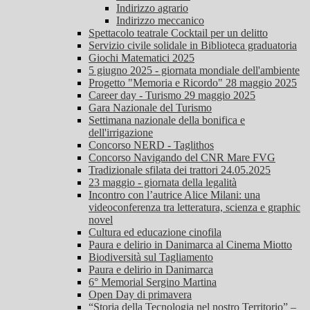
Indirizzo agrario
Indirizzo meccanico
Spettacolo teatrale Cocktail per un delitto
Servizio civile solidale in Biblioteca graduatoria
Giochi Matematici 2025
5 giugno 2025 - giornata mondiale dell'ambiente
Progetto "Memoria e Ricordo" 28 maggio 2025
Career day - Turismo 29 maggio 2025
Gara Nazionale del Turismo
Settimana nazionale della bonifica e
dell'irrigazione
Concorso NERD - Taglithos
Concorso Navigando del CNR Mare FVG
Tradizionale sfilata dei trattori 24.05.2025
23 maggio - giornata della legalità
Incontro con l’autrice Alice Milani: una
videoconferenza tra letteratura, scienza e graphic
novel
Cultura ed educazione cinofila
Paura e delirio in Danimarca al Cinema Miotto
Biodiversità sul Tagliamento
Paura e delirio in Danimarca
6° Memorial Sergino Martina
Open Day di primavera
“Storia della Tecnologia nel nostro Territorio” –