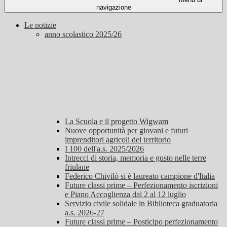
navigazione
Le notizie
anno scolastico 2025/26
La Scuola e il progetto Wigwam
Nuove opportunità per giovani e futuri
imprenditori agricoli del territorio
I 100 dell'a.s. 2025/2026
Intrecci di storia, memoria e gusto nelle terre
friulane
Federico Chivilò si è laureato campione d'Italia
Future classi prime – Perfezionamento iscrizioni
e Piano Accoglienza dal 2 al 12 luglio
Servizio civile solidale in Biblioteca graduatoria
a.s. 2026-27
Future classi prime – Posticipo perfezionamento