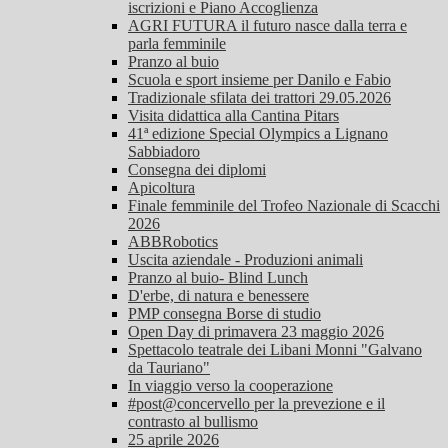
iscrizioni e Piano Accoglienza
AGRI FUTURA il futuro nasce dalla terra e
parla femminile
Pranzo al buio
Scuola e sport insieme per Danilo e Fabio
Tradizionale sfilata dei trattori 29.05.2026
Visita didattica alla Cantina Pitars
41ª edizione Special Olympics a Lignano
Sabbiadoro
Consegna dei diplomi
Apicoltura
Finale femminile del Trofeo Nazionale di Scacchi
2026
ABBRobotics
Uscita aziendale - Produzioni animali
Pranzo al buio- Blind Lunch
D'erbe, di natura e benessere
PMP consegna Borse di studio
Open Day di primavera 23 maggio 2026
Spettacolo teatrale dei Libani Monni "Galvano
da Tauriano"
In viaggio verso la cooperazione
#post@concervello per la prevezione e il
contrasto al bullismo
25 aprile 2026