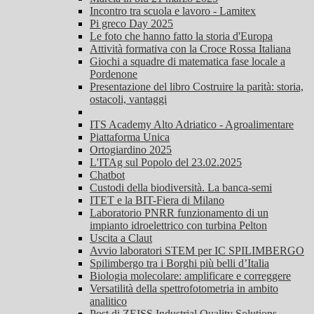
Incontro tra scuola e lavoro - Lamitex
Pi greco Day 2025
Le foto che hanno fatto la storia d'Europa
Attività formativa con la Croce Rossa Italiana
Giochi a squadre di matematica fase locale a
Pordenone
Presentazione del libro Costruire la parità: storia,
ostacoli, vantaggi
ITS Academy Alto Adriatico - Agroalimentare
Piattaforma Unica
Ortogiardino 2025
L'ITAg sul Popolo del 23.02.2025
Chatbot
Custodi della biodiversità. La banca-semi
ITET e la BIT-Fiera di Milano
Laboratorio PNRR funzionamento di un
impianto idroelettrico con turbina Pelton
Uscita a Claut
Avvio laboratori STEM per IC SPILIMBERGO
Spilimbergo tra i Borghi più belli d’Italia
Biologia molecolare: amplificare e correggere
Versatilità della spettrofotometria in ambito
analitico
Post di ZEISS Industrial Quality Solutions