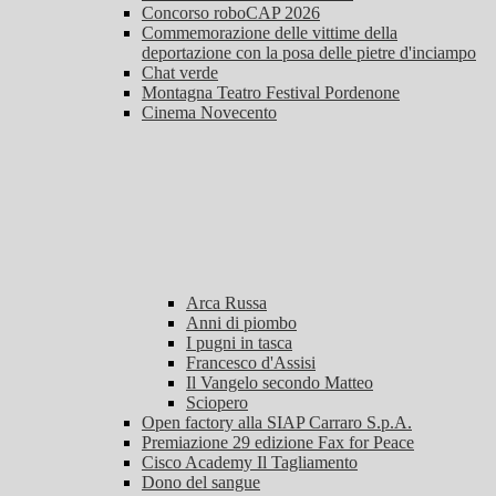
Concorso roboCAP 2026
Commemorazione delle vittime della
deportazione con la posa delle pietre d'inciampo
Chat verde
Montagna Teatro Festival Pordenone
Cinema Novecento
Arca Russa
Anni di piombo
I pugni in tasca
Francesco d'Assisi
Il Vangelo secondo Matteo
Sciopero
Open factory alla SIAP Carraro S.p.A.
Premiazione 29 edizione Fax for Peace
Cisco Academy Il Tagliamento
Dono del sangue