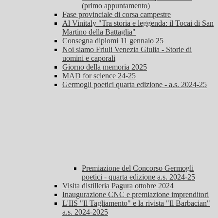
(primo appuntamento)
Fase provinciale di corsa campestre
Al Vinitaly "Tra storia e leggenda: il Tocai di San
Martino della Battaglia"
Consegna diplomi 11 gennaio 25
Noi siamo Friuli Venezia Giulia - Storie di
uomini e caporali
Giorno della memoria 2025
MAD for science 24-25
Germogli poetici quarta edizione - a.s. 2024-25
Premiazione del Concorso Germogli
poetici - quarta edizione a.s. 2024-25
Visita distilleria Pagura ottobre 2024
Inaugurazione CNC e premiazione imprenditori
L'IIS "Il Tagliamento" e la rivista "Il Barbacian"
a.s. 2024-2025