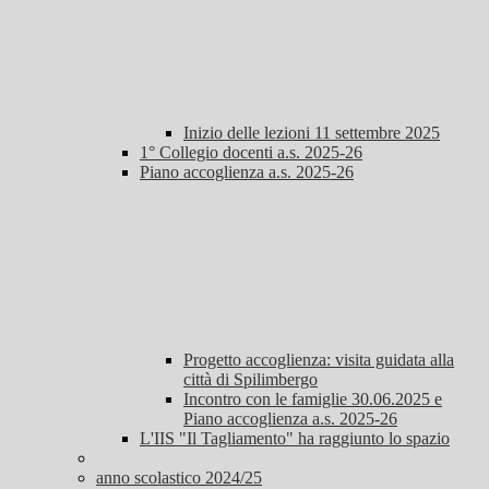
Inizio delle lezioni 11 settembre 2025
1° Collegio docenti a.s. 2025-26
Piano accoglienza a.s. 2025-26
Progetto accoglienza: visita guidata alla
città di Spilimbergo
Incontro con le famiglie 30.06.2025 e
Piano accoglienza a.s. 2025-26
L'IIS "Il Tagliamento" ha raggiunto lo spazio
anno scolastico 2024/25