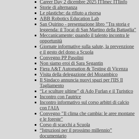
Career Day 2 dicembre 2025 ITImec ITIinfo
Storie di alternanza
Le plastiche: da rifiuto a risorsa
ABB Robotics Education Lab
San Quirino - presentazione libro "Tra storia e
leggenda: il Tocai di San Martino della Battaglia"
Meccanicamente: quando il talento incontra le
opportunità
Giornate informative sulla salute, la prevenzione
e il gesto del dono a Scuola
Convegno PP Pasolini
Non siamo eroi di Sara Segantin
Fiera A&T Automation & Testing di Vicenza
Visita della delegazione del Mozambico
Il Sindaco annuncia nuovi spazi per l'IIS Il
Tagliamento
“Le sculture ultime” di Ado Furlan e il Turistico
Incontro con l'autrice
Incontro informativo sul corso arbitri di calcio
con l'AIA
Convegno "Il clima che cambia: le aree montane
e le foreste"
Corso di scacchi a Scuola
“Istruzioni per il prossimo millennio”
documentario