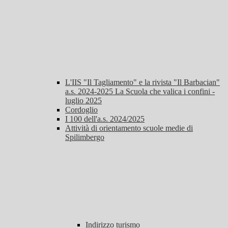
L'IIS "Il Tagliamento" e la rivista "Il Barbacian"
a.s. 2024-2025 La Scuola che valica i confini -
luglio 2025
Cordoglio
I 100 dell'a.s. 2024/2025
Attività di orientamento scuole medie di
Spilimbergo
Indirizzo turismo