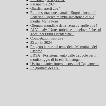
Passiparola 2024
Giardini aperti 2024
Rappresentazione teatrale “Sogni e incubi di
Federico Ruyschim imbalsamatore e di sua
moglie Maria Pons”
Giornata mondiale della Terra 22 aprile 2024
Al Vinitaly "Note storiche e ampelografiche sul
Tocai nel Friuli Occidentale "
Competizioni sportive
25 aprile 2024
Progetto in rete sul tema della Memoria e del
Ricordo
ERSA - Posizionamento delle trappole per il
monitoraggio di insetti fitopatogeni
Uscita didattica lungo il corso del Tagliamento
Le giornate del FAI