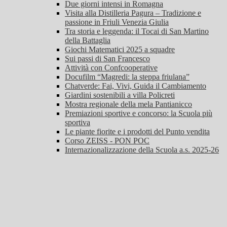
Due giorni intensi in Romagna
Visita alla Distilleria Pagura – Tradizione e
passione in Friuli Venezia Giulia
Tra storia e leggenda: il Tocai di San Martino
della Battaglia
Giochi Matematici 2025 a squadre
Sui passi di San Francesco
Attività con Confcooperative
Docufilm “Magredi: la steppa friulana”
Chatverde: Fai, Vivi, Guida il Cambiamento
Giardini sostenibili a villa Policreti
Mostra regionale della mela Pantianicco
Premiazioni sportive e concorso: la Scuola più
sportiva
Le piante fiorite e i prodotti del Punto vendita
Corso ZEISS - PON POC
Internazionalizzazione della Scuola a.s. 2025-26