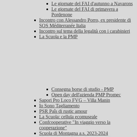
Le giornate del FAI d'autunno a Navarons
Le giornate del FAI di primavera a
Pordenone
Incontro con Alessandro Porro, ex presidente di
SOS Méditerranée Italia
Incontro sul tema della legalità con i carabinieri
La Scuola e la PMP
Consegna borse di studio - PMP
Open day dell'azienda PMP Promec
Sapori Pro Loco FVG – Villa Manin
Io Sono Tagliamento
PSR Paîs di rustic amour
La Scuola: cellula ecomuseale
Confcooperative "In viaggio verso la
cooperazione"
Scuola di Montagna a.s. 2023-2024