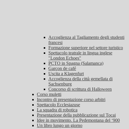
Accoglienza al Tagliamento degli studenti
francesi
Formazione superiore nel settore turistico
Spettacolo teatrale in lingua inglese
"London Echoes"
PCTO in Spagna (Salamanca)
Garçon de café
Uscita a Klagenfurt
Accoglienza della città gemellata di
Sachsenburg
Concorso di scrittura di Halloween
Corso muletti
Incontro di presentazione corso arbitri
Spettacolo Ecclesiazuse
La squadra di robotica
Presentazione della pubblicazione sul Tocai
Idee in movimento. La Pedemontana del ‘900
Un libro lungo un giorno