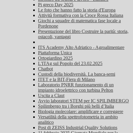
Pi greco Day 2025
Le foto che hanno fatto la storia d'Europa
Attività formativa con la Croce Rossa Italiana
Giochi a squadre di matematica fase locale a
Pordenone
Presentazione del libro Costruire la parità: storia,
ostacoli, vantaggi
ITS Academy Alto Adriatico - Agroalimentare
Piattaforma Unica
Ortogiardino 2025
L'ITAg sul Popolo del 23.02.2025
Chatbot
Custodi della biodiversità. La banca-semi
ITET e la BIT-Fiera di Milano
Laboratorio PNRR funzionamento di un
impianto idroelettrico con turbina Pelton
Uscita a Claut
Avvio laboratori STEM per IC SPILIMBERGO
Spilimbergo tra i Borghi più belli d’Italia
Biologia molecolare: amplificare e correggere
Versatilità della spettrofotometria in ambito
analitico
Post di ZEISS Industrial Quality Solutions
11 febbraio 2025 Giornata Mondiale per la