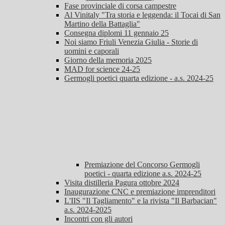
Fase provinciale di corsa campestre
Al Vinitaly "Tra storia e leggenda: il Tocai di San
Martino della Battaglia"
Consegna diplomi 11 gennaio 25
Noi siamo Friuli Venezia Giulia - Storie di
uomini e caporali
Giorno della memoria 2025
MAD for science 24-25
Germogli poetici quarta edizione - a.s. 2024-25
Premiazione del Concorso Germogli
poetici - quarta edizione a.s. 2024-25
Visita distilleria Pagura ottobre 2024
Inaugurazione CNC e premiazione imprenditori
L'IIS "Il Tagliamento" e la rivista "Il Barbacian"
a.s. 2024-2025
Incontri con gli autori