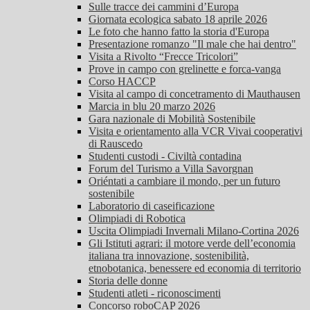
Sulle tracce dei cammini d’Europa
Giornata ecologica sabato 18 aprile 2026
Le foto che hanno fatto la storia d'Europa
Presentazione romanzo "Il male che hai dentro"
Visita a Rivolto “Frecce Tricolori”
Prove in campo con grelinette e forca-vanga
Corso HACCP
Visita al campo di concetramento di Mauthausen
Marcia in blu 20 marzo 2026
Gara nazionale di Mobilità Sostenibile
Visita e orientamento alla VCR Vivai cooperativi
di Rauscedo
Studenti custodi - Civiltà contadina
Forum del Turismo a Villa Savorgnan
Oriéntati a cambiare il mondo, per un futuro
sostenibile
Laboratorio di caseificazione
Olimpiadi di Robotica
Uscita Olimpiadi Invernali Milano-Cortina 2026
Gli Istituti agrari: il motore verde dell’economia
italiana tra innovazione, sostenibilità,
etnobotanica, benessere ed economia di territorio
Storia delle donne
Studenti atleti - riconoscimenti
Concorso roboCAP 2026