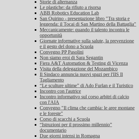
Storie di alternanza
Le plastiche: da rifiuto a risorsa
ABB Robotics Education Lab
San Quirino - presentazione libro "Tra storia e
leggenda: il Tocai di San Martino della Battaglia"
Meccanicamente: quando il talento incontra le
opportunità
Giornate informative sulla salute, la prevenzione
e il gesto del dono a Scuola
Convegno PP Pasolini
Non siamo eroi di Sara Segantin
Fiera A&T Automation & Testing di Vicenza
Visita della delegazione del Mozambico
Il Sindaco annuncia nuovi spazi per l'IIS Il
Tagliamento
“Le sculture ultime” di Ado Furlan e il Turistico
Incontro con l'autrice
Incontro informativo sul corso arbitri di calcio
con l'AIA
Convegno "Il clima che cambia: le aree montane
e le foreste"
Corso di scacchi a Scuola
“Istruzioni per il prossimo millennio”
documentario
Due giorni intensi in Romagna