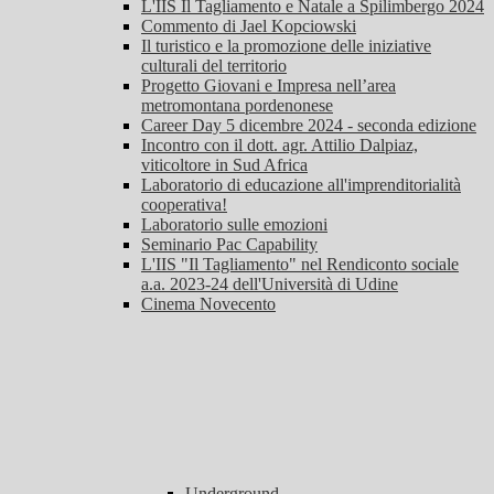
L'IIS Il Tagliamento e Natale a Spilimbergo 2024
Commento di Jael Kopciowski
Il turistico e la promozione delle iniziative
culturali del territorio
Progetto Giovani e Impresa nell’area
metromontana pordenonese
Career Day 5 dicembre 2024 - seconda edizione
Incontro con il dott. agr. Attilio Dalpiaz,
viticoltore in Sud Africa
Laboratorio di educazione all'imprenditorialità
cooperativa!
Laboratorio sulle emozioni
Seminario Pac Capability
L'IIS "Il Tagliamento" nel Rendiconto sociale
a.a. 2023-24 dell'Università di Udine
Cinema Novecento
Underground