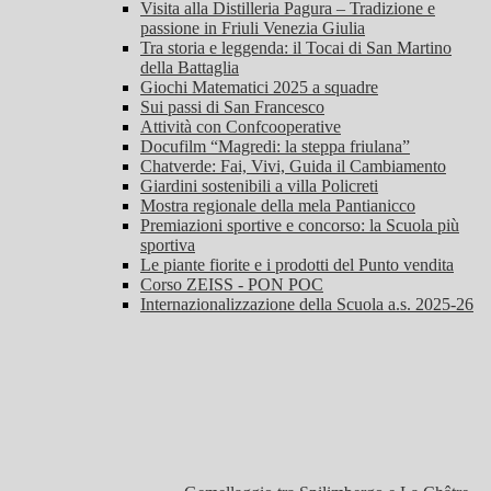
Visita alla Distilleria Pagura – Tradizione e
passione in Friuli Venezia Giulia
Tra storia e leggenda: il Tocai di San Martino
della Battaglia
Giochi Matematici 2025 a squadre
Sui passi di San Francesco
Attività con Confcooperative
Docufilm “Magredi: la steppa friulana”
Chatverde: Fai, Vivi, Guida il Cambiamento
Giardini sostenibili a villa Policreti
Mostra regionale della mela Pantianicco
Premiazioni sportive e concorso: la Scuola più
sportiva
Le piante fiorite e i prodotti del Punto vendita
Corso ZEISS - PON POC
Internazionalizzazione della Scuola a.s. 2025-26