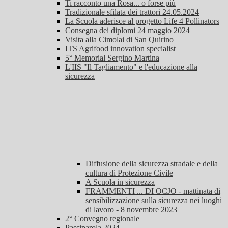
Ti racconto una Rosa... o forse più
Tradizionale sfilata dei trattori 24.05.2024
La Scuola aderisce al progetto Life 4 Pollinators
Consegna dei diplomi 24 maggio 2024
Visita alla Cimolai di San Quirino
ITS Agrifood innovation specialist
5° Memorial Sergino Martina
L'IIS "Il Tagliamento" e l'educazione alla
sicurezza
Diffusione della sicurezza stradale e della
cultura di Protezione Civile
A Scuola in sicurezza
FRAMMENTI ... DI OCJO - mattinata di
sensibilizzazione sulla sicurezza nei luoghi
di lavoro - 8 novembre 2023
2° Convegno regionale
Passiparola 2024