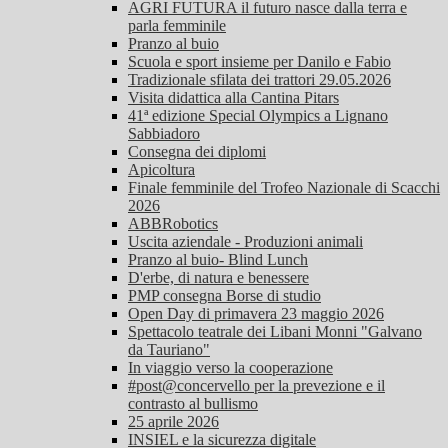
AGRI FUTURA il futuro nasce dalla terra e
parla femminile
Pranzo al buio
Scuola e sport insieme per Danilo e Fabio
Tradizionale sfilata dei trattori 29.05.2026
Visita didattica alla Cantina Pitars
41ª edizione Special Olympics a Lignano
Sabbiadoro
Consegna dei diplomi
Apicoltura
Finale femminile del Trofeo Nazionale di Scacchi
2026
ABBRobotics
Uscita aziendale - Produzioni animali
Pranzo al buio- Blind Lunch
D'erbe, di natura e benessere
PMP consegna Borse di studio
Open Day di primavera 23 maggio 2026
Spettacolo teatrale dei Libani Monni "Galvano
da Tauriano"
In viaggio verso la cooperazione
#post@concervello per la prevezione e il
contrasto al bullismo
25 aprile 2026
INSIEL e la sicurezza digitale