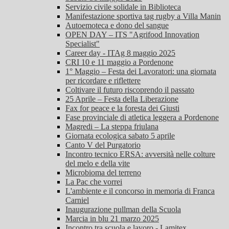
Servizio civile solidale in Biblioteca
Manifestazione sportiva tag rugby a Villa Manin
Autoemoteca e dono del sangue
OPEN DAY – ITS "Agrifood Innovation
Specialist"
Career day - ITAg 8 maggio 2025
CRI 10 e 11 maggio a Pordenone
1° Maggio – Festa dei Lavoratori: una giornata
per ricordare e riflettere
Coltivare il futuro riscoprendo il passato
25 Aprile – Festa della Liberazione
Fax for peace e la foresta dei Giusti
Fase provinciale di atletica leggera a Pordenone
Magredi – La steppa friulana
Giornata ecologica sabato 5 aprile
Canto V del Purgatorio
Incontro tecnico ERSA: avversità nelle colture
del melo e della vite
Microbioma del terreno
La Pac che vorrei
L'ambiente e il concorso in memoria di Franca
Carniel
Inaugurazione pullman della Scuola
Marcia in blu 21 marzo 2025
Incontro tra scuola e lavoro - Lamitex