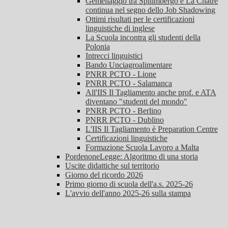
Gemellaggio tra Spilimbergo e La Châtre
continua nel segno dello Job Shadowing
Ottimi risultati per le certificazioni
linguistiche di inglese
La Scuola incontra gli studenti della
Polonia
Intrecci linguistici
Bando Unciagroalimentare
PNRR PCTO - Lione
PNRR PCTO - Salamanca
All'IIS Il Tagliamento anche prof. e ATA
diventano "studenti del mondo"
PNRR PCTO - Berlino
PNRR PCTO - Dublino
L'IIS Il Tagliamento è Preparation Centre
Certificazioni linguistiche
Formazione Scuola Lavoro a Malta
PordenoneLegge: Algoritmo di una storia
Uscite didattiche sul territorio
Giorno del ricordo 2026
Primo giorno di scuola dell'a.s. 2025-26
L'avvio dell'anno 2025-26 sulla stampa