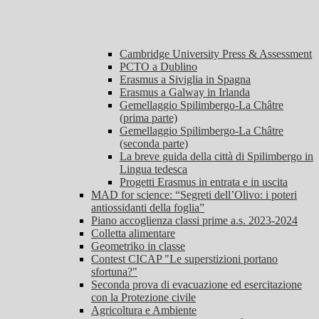
Cambridge University Press & Assessment
PCTO a Dublino
Erasmus a Siviglia in Spagna
Erasmus a Galway in Irlanda
Gemellaggio Spilimbergo-La Châtre
(prima parte)
Gemellaggio Spilimbergo-La Châtre
(seconda parte)
La breve guida della città di Spilimbergo in
Lingua tedesca
Progetti Erasmus in entrata e in uscita
MAD for science: “Segreti dell’Olivo: i poteri
antiossidanti della foglia”
Piano accoglienza classi prime a.s. 2023-2024
Colletta alimentare
Geometriko in classe
Contest CICAP "Le superstizioni portano
sfortuna?"
Seconda prova di evacuazione ed esercitazione
con la Protezione civile
Agricoltura e Ambiente