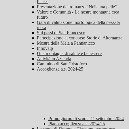
Places
Presentazione del romanzo "Nella tua pelle"
Valore e Comunità - La nostra montagna crea
futuro
Gara di valutazione morfologica della pezzata
rossa
Sui passi di San Francesco
Partecipazione al concorso Storie di Alternanza
Mostra della Mela a Pantianicco
Innovalp
Una montagna di salute e benessere
Attività in Azienda
Cammino di San Cristoforo
Accoglienza a.s. 2024-25
Primo giorno di scuola 11 settembre 2024
Piano accoglienza a.s. 2024-25
La storia di Simone e Giacomo, pastori per