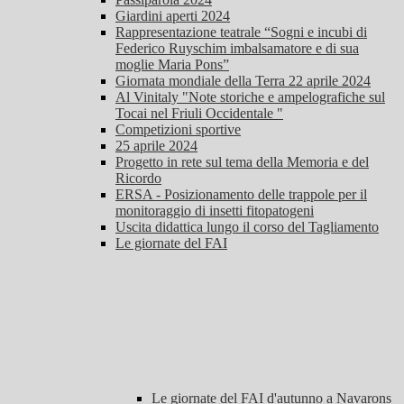
Giardini aperti 2024
Rappresentazione teatrale “Sogni e incubi di
Federico Ruyschim imbalsamatore e di sua
moglie Maria Pons”
Giornata mondiale della Terra 22 aprile 2024
Al Vinitaly "Note storiche e ampelografiche sul
Tocai nel Friuli Occidentale "
Competizioni sportive
25 aprile 2024
Progetto in rete sul tema della Memoria e del
Ricordo
ERSA - Posizionamento delle trappole per il
monitoraggio di insetti fitopatogeni
Uscita didattica lungo il corso del Tagliamento
Le giornate del FAI
Le giornate del FAI d'autunno a Navarons