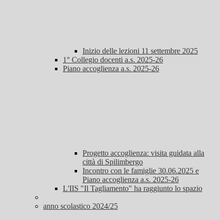
Inizio delle lezioni 11 settembre 2025
1° Collegio docenti a.s. 2025-26
Piano accoglienza a.s. 2025-26
Progetto accoglienza: visita guidata alla
città di Spilimbergo
Incontro con le famiglie 30.06.2025 e
Piano accoglienza a.s. 2025-26
L'IIS "Il Tagliamento" ha raggiunto lo spazio
anno scolastico 2024/25