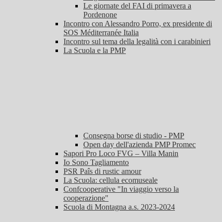
Le giornate del FAI di primavera a
Pordenone
Incontro con Alessandro Porro, ex presidente di
SOS Méditerranée Italia
Incontro sul tema della legalità con i carabinieri
La Scuola e la PMP
Consegna borse di studio - PMP
Open day dell'azienda PMP Promec
Sapori Pro Loco FVG – Villa Manin
Io Sono Tagliamento
PSR Paîs di rustic amour
La Scuola: cellula ecomuseale
Confcooperative "In viaggio verso la
cooperazione"
Scuola di Montagna a.s. 2023-2024