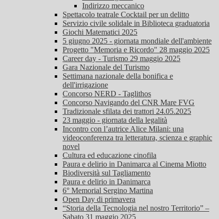
Indirizzo meccanico
Spettacolo teatrale Cocktail per un delitto
Servizio civile solidale in Biblioteca graduatoria
Giochi Matematici 2025
5 giugno 2025 - giornata mondiale dell'ambiente
Progetto "Memoria e Ricordo" 28 maggio 2025
Career day - Turismo 29 maggio 2025
Gara Nazionale del Turismo
Settimana nazionale della bonifica e
dell'irrigazione
Concorso NERD - Taglithos
Concorso Navigando del CNR Mare FVG
Tradizionale sfilata dei trattori 24.05.2025
23 maggio - giornata della legalità
Incontro con l’autrice Alice Milani: una
videoconferenza tra letteratura, scienza e graphic
novel
Cultura ed educazione cinofila
Paura e delirio in Danimarca al Cinema Miotto
Biodiversità sul Tagliamento
Paura e delirio in Danimarca
6° Memorial Sergino Martina
Open Day di primavera
“Storia della Tecnologia nel nostro Territorio” –
Sabato 31 maggio 2025