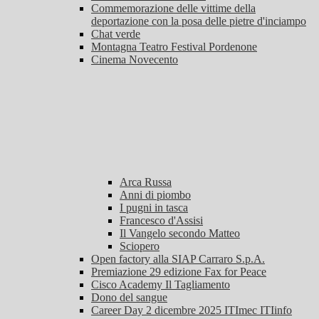
Commemorazione delle vittime della
deportazione con la posa delle pietre d'inciampo
Chat verde
Montagna Teatro Festival Pordenone
Cinema Novecento
Arca Russa
Anni di piombo
I pugni in tasca
Francesco d'Assisi
Il Vangelo secondo Matteo
Sciopero
Open factory alla SIAP Carraro S.p.A.
Premiazione 29 edizione Fax for Peace
Cisco Academy Il Tagliamento
Dono del sangue
Career Day 2 dicembre 2025 ITImec ITIinfo