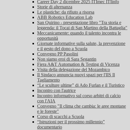
Career Day 2 dicembre 2025 ITImec ITIinfo
Storie di alternanza
Le plastiche: da rifiuto a risorsa
ABB Robotics Education Lab
San Quirino - presentazione libro "Tra storia e
leggenda: il Tocai di San Martino della Battaglia"
Meccanicamente: quando il talento incontra le
opportunità
Giornate informative sulla salute, la prevenzione
e il gesto del dono a Scuola
Convegno PP Pasolini
Non siamo eroi di Sara Segantin
Fiera A&T Automation & Testing di Vicenza
Visita della delegazione del Mozambico
Il Sindaco annuncia nuovi spazi per l'IIS Il
Tagliamento
“Le sculture ultime” di Ado Furlan e il Turistico
Incontro con l'autrice
Incontro informativo sul corso arbitri di calcio
con l'AIA
Convegno "Il clima che cambia: le aree montane
e le foreste"
Corso di scacchi a Scuola
“Istruzioni per il prossimo millennio”
documentario