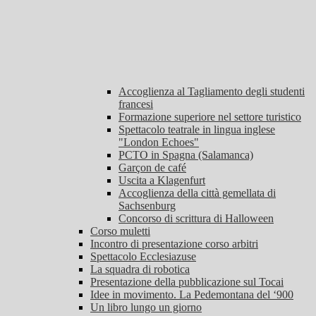
Accoglienza al Tagliamento degli studenti
francesi
Formazione superiore nel settore turistico
Spettacolo teatrale in lingua inglese
"London Echoes"
PCTO in Spagna (Salamanca)
Garçon de café
Uscita a Klagenfurt
Accoglienza della città gemellata di
Sachsenburg
Concorso di scrittura di Halloween
Corso muletti
Incontro di presentazione corso arbitri
Spettacolo Ecclesiazuse
La squadra di robotica
Presentazione della pubblicazione sul Tocai
Idee in movimento. La Pedemontana del ‘900
Un libro lungo un giorno