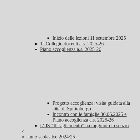
Inizio delle lezioni 11 settembre 2025
1° Collegio docenti a.s. 2025-26
Piano accoglienza a.s. 2025-26
Progetto accoglienza: visita guidata alla
città di Spilimbergo
Incontro con le famiglie 30.06.2025 e
Piano accoglienza a.s. 2025-26
L'IIS "Il Tagliamento" ha raggiunto lo spazio
anno scolastico 2024/25