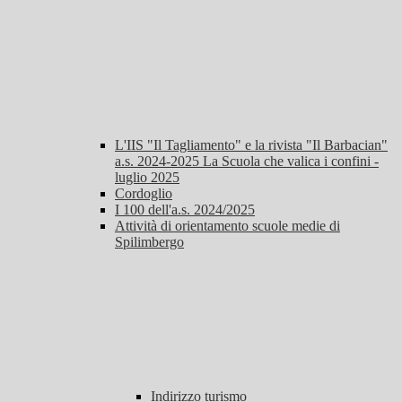
L'IIS "Il Tagliamento" e la rivista "Il Barbacian"
a.s. 2024-2025 La Scuola che valica i confini -
luglio 2025
Cordoglio
I 100 dell'a.s. 2024/2025
Attività di orientamento scuole medie di
Spilimbergo
Indirizzo turismo