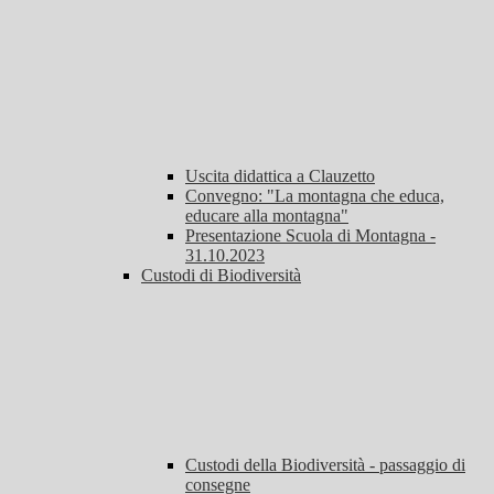
Uscita didattica a Clauzetto
Convegno: "La montagna che educa,
educare alla montagna"
Presentazione Scuola di Montagna -
31.10.2023
Custodi di Biodiversità
Custodi della Biodiversità - passaggio di
consegne