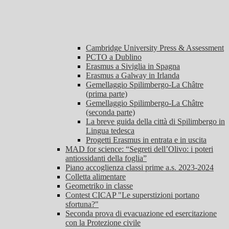
Cambridge University Press & Assessment
PCTO a Dublino
Erasmus a Siviglia in Spagna
Erasmus a Galway in Irlanda
Gemellaggio Spilimbergo-La Châtre
(prima parte)
Gemellaggio Spilimbergo-La Châtre
(seconda parte)
La breve guida della città di Spilimbergo in
Lingua tedesca
Progetti Erasmus in entrata e in uscita
MAD for science: “Segreti dell’Olivo: i poteri
antiossidanti della foglia”
Piano accoglienza classi prime a.s. 2023-2024
Colletta alimentare
Geometriko in classe
Contest CICAP "Le superstizioni portano
sfortuna?"
Seconda prova di evacuazione ed esercitazione
con la Protezione civile