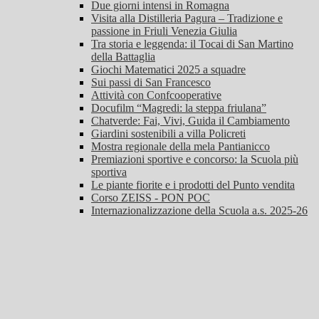
Due giorni intensi in Romagna
Visita alla Distilleria Pagura – Tradizione e
passione in Friuli Venezia Giulia
Tra storia e leggenda: il Tocai di San Martino
della Battaglia
Giochi Matematici 2025 a squadre
Sui passi di San Francesco
Attività con Confcooperative
Docufilm “Magredi: la steppa friulana”
Chatverde: Fai, Vivi, Guida il Cambiamento
Giardini sostenibili a villa Policreti
Mostra regionale della mela Pantianicco
Premiazioni sportive e concorso: la Scuola più
sportiva
Le piante fiorite e i prodotti del Punto vendita
Corso ZEISS - PON POC
Internazionalizzazione della Scuola a.s. 2025-26