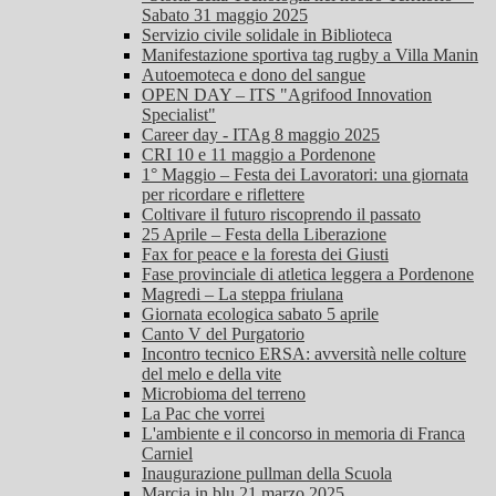
Sabato 31 maggio 2025
Servizio civile solidale in Biblioteca
Manifestazione sportiva tag rugby a Villa Manin
Autoemoteca e dono del sangue
OPEN DAY – ITS "Agrifood Innovation
Specialist"
Career day - ITAg 8 maggio 2025
CRI 10 e 11 maggio a Pordenone
1° Maggio – Festa dei Lavoratori: una giornata
per ricordare e riflettere
Coltivare il futuro riscoprendo il passato
25 Aprile – Festa della Liberazione
Fax for peace e la foresta dei Giusti
Fase provinciale di atletica leggera a Pordenone
Magredi – La steppa friulana
Giornata ecologica sabato 5 aprile
Canto V del Purgatorio
Incontro tecnico ERSA: avversità nelle colture
del melo e della vite
Microbioma del terreno
La Pac che vorrei
L'ambiente e il concorso in memoria di Franca
Carniel
Inaugurazione pullman della Scuola
Marcia in blu 21 marzo 2025