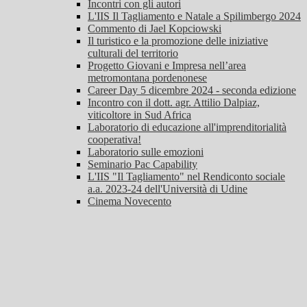
Incontri con gli autori
L'IIS Il Tagliamento e Natale a Spilimbergo 2024
Commento di Jael Kopciowski
Il turistico e la promozione delle iniziative
culturali del territorio
Progetto Giovani e Impresa nell’area
metromontana pordenonese
Career Day 5 dicembre 2024 - seconda edizione
Incontro con il dott. agr. Attilio Dalpiaz,
viticoltore in Sud Africa
Laboratorio di educazione all'imprenditorialità
cooperativa!
Laboratorio sulle emozioni
Seminario Pac Capability
L'IIS "Il Tagliamento" nel Rendiconto sociale
a.a. 2023-24 dell'Università di Udine
Cinema Novecento