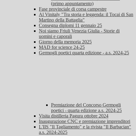
(primo appuntamento)
Fase provinciale di corsa campestre
Al Vinitaly "Tra storia e leggenda: il Tocai di San
Martino della Battaglia"
Consegna diplomi 11 gennaio 25
Noi siamo Friuli Venezia Giulia - Storie di
uomini e caporali
Giorno della memoria 2025
MAD for science 24-25
Germogli poetici quarta edizione - a.s. 2024-25
Premiazione del Concorso Germogli
poetici - quarta edizione a.s. 2024-25
Visita distilleria Pagura ottobre 2024
Inaugurazione CNC e premiazione imprenditori
L'IIS "Il Tagliamento" e la rivista "Il Barbacian"
a.s. 2024-2025