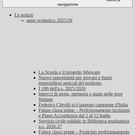
navigazione
Le notizie
anno scolastico 2025/26
La Scuola e il progetto Wigwam
Nuove opportunità per giovani e futuri
imprenditori agricoli del territorio
I 100 dell'a.s. 2025/2026
Intrecci di storia, memoria e gusto nelle terre
friulane
Federico Chivilò si è laureato campione d'Italia
Future classi prime – Perfezionamento iscrizioni
e Piano Accoglienza dal 2 al 12 luglio
Servizio civile solidale in Biblioteca graduatoria
a.s. 2026-27
Future classi prime – Posticipo perfezionamento