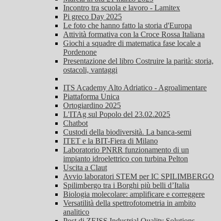
Incontro tra scuola e lavoro - Lamitex
Pi greco Day 2025
Le foto che hanno fatto la storia d'Europa
Attività formativa con la Croce Rossa Italiana
Giochi a squadre di matematica fase locale a
Pordenone
Presentazione del libro Costruire la parità: storia,
ostacoli, vantaggi
ITS Academy Alto Adriatico - Agroalimentare
Piattaforma Unica
Ortogiardino 2025
L'ITAg sul Popolo del 23.02.2025
Chatbot
Custodi della biodiversità. La banca-semi
ITET e la BIT-Fiera di Milano
Laboratorio PNRR funzionamento di un
impianto idroelettrico con turbina Pelton
Uscita a Claut
Avvio laboratori STEM per IC SPILIMBERGO
Spilimbergo tra i Borghi più belli d’Italia
Biologia molecolare: amplificare e correggere
Versatilità della spettrofotometria in ambito
analitico
Post di ZEISS Industrial Quality Solutions