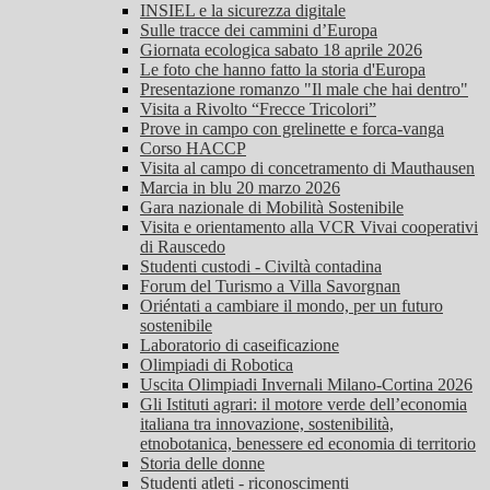
INSIEL e la sicurezza digitale
Sulle tracce dei cammini d’Europa
Giornata ecologica sabato 18 aprile 2026
Le foto che hanno fatto la storia d'Europa
Presentazione romanzo "Il male che hai dentro"
Visita a Rivolto “Frecce Tricolori”
Prove in campo con grelinette e forca-vanga
Corso HACCP
Visita al campo di concetramento di Mauthausen
Marcia in blu 20 marzo 2026
Gara nazionale di Mobilità Sostenibile
Visita e orientamento alla VCR Vivai cooperativi
di Rauscedo
Studenti custodi - Civiltà contadina
Forum del Turismo a Villa Savorgnan
Oriéntati a cambiare il mondo, per un futuro
sostenibile
Laboratorio di caseificazione
Olimpiadi di Robotica
Uscita Olimpiadi Invernali Milano-Cortina 2026
Gli Istituti agrari: il motore verde dell’economia
italiana tra innovazione, sostenibilità,
etnobotanica, benessere ed economia di territorio
Storia delle donne
Studenti atleti - riconoscimenti