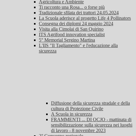
Agricoltura e Ambiente
Ti racconto una Rosa... o forse più
Tradizionale sfilata dei trattori 24.05.2024
La Scuola aderisce al progetto Life 4 Pollinators
Consegna dei diplomi 24 maggio 2024
Visita alla Cimolai di San Quirino
ITS Agrifood innovation specialist
5° Memorial Sergino Martina
L'IIS "Il Tagliamento" e l'educazione alla
sicurezza
Diffusione della sicurezza stradale e della
cultura di Protezione Civile
A Scuola in sicurezza
FRAMMENTI ... DI OCJO - mattinata di
sensibilizzazione sulla sicurezza nei luoghi
di lavoro - 8 novembre 2023
2° Convegno regionale