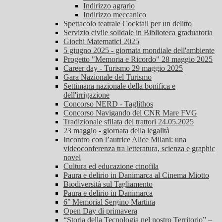
Indirizzo agrario
Indirizzo meccanico
Spettacolo teatrale Cocktail per un delitto
Servizio civile solidale in Biblioteca graduatoria
Giochi Matematici 2025
5 giugno 2025 - giornata mondiale dell'ambiente
Progetto "Memoria e Ricordo" 28 maggio 2025
Career day - Turismo 29 maggio 2025
Gara Nazionale del Turismo
Settimana nazionale della bonifica e
dell'irrigazione
Concorso NERD - Taglithos
Concorso Navigando del CNR Mare FVG
Tradizionale sfilata dei trattori 24.05.2025
23 maggio - giornata della legalità
Incontro con l’autrice Alice Milani: una
videoconferenza tra letteratura, scienza e graphic
novel
Cultura ed educazione cinofila
Paura e delirio in Danimarca al Cinema Miotto
Biodiversità sul Tagliamento
Paura e delirio in Danimarca
6° Memorial Sergino Martina
Open Day di primavera
“Storia della Tecnologia nel nostro Territorio” –