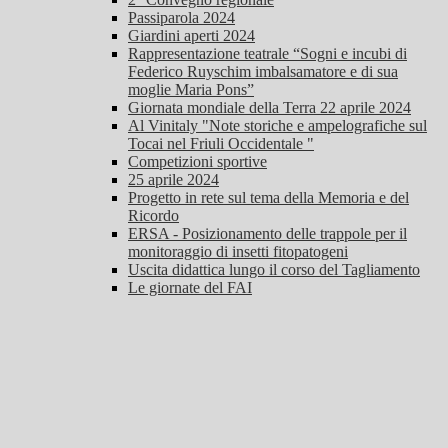
Passiparola 2024
Giardini aperti 2024
Rappresentazione teatrale “Sogni e incubi di
Federico Ruyschim imbalsamatore e di sua
moglie Maria Pons”
Giornata mondiale della Terra 22 aprile 2024
Al Vinitaly "Note storiche e ampelografiche sul
Tocai nel Friuli Occidentale "
Competizioni sportive
25 aprile 2024
Progetto in rete sul tema della Memoria e del
Ricordo
ERSA - Posizionamento delle trappole per il
monitoraggio di insetti fitopatogeni
Uscita didattica lungo il corso del Tagliamento
Le giornate del FAI