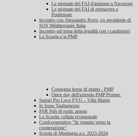
Le giornate del FAI d'autunno a Navarons
Le giornate del FAI di primavera a
Pordenone
Incontro con Alessandro Porro, ex presidente di
SOS Méditerranée Italia
Incontro sul tema della legalità con i carabinieri
La Scuola e la PMP
Consegna borse di studio - PMP
Open day dell'azienda PMP Promec
Sapori Pro Loco FVG – Villa Manin
Io Sono Tagliamento
PSR Paîs di rustic amour
La Scuola: cellula ecomuseale
Confcooperative "In viaggio verso la
cooperazione"
Scuola di Montagna a.s. 2023-2024