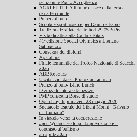
iscrizioni e Piano Accoglienza
AGRI FUTURA il futuro nasce dalla terra e
parla femminile
Pranzo al buio
Scuola e sport insieme per Danilo e Fabio
Tradizionale sfilata dei trattori 29.05.2026
Visita didattica alla Cantina Pitars
41ª edizione Special Olympics a Lignano
Sabbiadoro
Consegna dei diplomi
Apicoltura
Finale femminile del Trofeo Nazionale di Scacchi
2026
ABBRobotics
Uscita aziendale - Produzioni animali
Pranzo al buio- Blind Lunch
D'erbe, di natura e benessere
PMP consegna Borse di studio
Open Day di primavera 23 maggio 2026
Spettacolo teatrale dei Libani Monni "Galvano
da Tauriano"
In viaggio verso la cooperazione
#post@concervello per la prevezione e il
contrasto al bullismo
25 aprile 2026