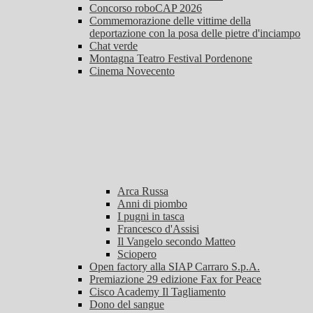
Concorso roboCAP 2026
Commemorazione delle vittime della
deportazione con la posa delle pietre d'inciampo
Chat verde
Montagna Teatro Festival Pordenone
Cinema Novecento
Arca Russa
Anni di piombo
I pugni in tasca
Francesco d'Assisi
Il Vangelo secondo Matteo
Sciopero
Open factory alla SIAP Carraro S.p.A.
Premiazione 29 edizione Fax for Peace
Cisco Academy Il Tagliamento
Dono del sangue