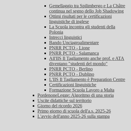
Gemellaggio tra Spilimbergo e La Châtre
continua nel segno dello Job Shadowing
Ottimi risultati per le certificazioni
linguistiche di inglese
La Scuola incontra gli studenti della
Polonia
Intrecci linguistici
Bando Unciagroalimentare
PNRR PCTO - Lione
PNRR PCTO - Salamanca
All'IIS Il Tagliamento anche prof. e ATA
diventano "studenti del mondo"
PNRR PCTO - Berlino
PNRR PCTO - Dublino
L'IIS Il Tagliamento è Preparation Centre
Certificazioni linguistiche
Formazione Scuola Lavoro a Malta
PordenoneLegge: Algoritmo di una storia
Uscite didattiche sul territorio
Giorno del ricordo 2026
Primo giorno di scuola dell'a.s. 2025-26
L'avvio dell'anno 2025-26 sulla stampa