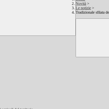
Novità
>
Le notizie
>
Tradizionale sfilata d