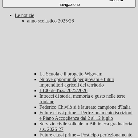
navigazione
Le notizie
anno scolastico 2025/26
La Scuola e il progetto Wigwam
Nuove opportunità per giovani e futuri
imprenditori agricoli del territorio
I 100 dell'a.s. 2025/2026
Intrecci di storia, memoria e gusto nelle terre
friulane
Federico Chivilò si è laureato campione d'Italia
Future classi prime – Perfezionamento iscrizioni
e Piano Accoglienza dal 2 al 12 luglio
Servizio civile solidale in Biblioteca graduatoria
a.s. 2026-27
Future classi prime – Posticipo perfezionamento