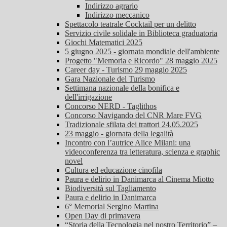
Indirizzo agrario
Indirizzo meccanico
Spettacolo teatrale Cocktail per un delitto
Servizio civile solidale in Biblioteca graduatoria
Giochi Matematici 2025
5 giugno 2025 - giornata mondiale dell'ambiente
Progetto "Memoria e Ricordo" 28 maggio 2025
Career day - Turismo 29 maggio 2025
Gara Nazionale del Turismo
Settimana nazionale della bonifica e
dell'irrigazione
Concorso NERD - Taglithos
Concorso Navigando del CNR Mare FVG
Tradizionale sfilata dei trattori 24.05.2025
23 maggio - giornata della legalità
Incontro con l’autrice Alice Milani: una
videoconferenza tra letteratura, scienza e graphic
novel
Cultura ed educazione cinofila
Paura e delirio in Danimarca al Cinema Miotto
Biodiversità sul Tagliamento
Paura e delirio in Danimarca
6° Memorial Sergino Martina
Open Day di primavera
“Storia della Tecnologia nel nostro Territorio” –