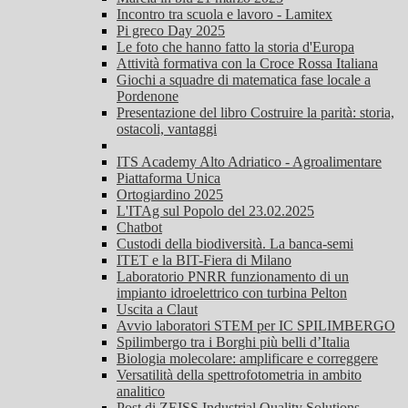
Incontro tra scuola e lavoro - Lamitex
Pi greco Day 2025
Le foto che hanno fatto la storia d'Europa
Attività formativa con la Croce Rossa Italiana
Giochi a squadre di matematica fase locale a
Pordenone
Presentazione del libro Costruire la parità: storia,
ostacoli, vantaggi
ITS Academy Alto Adriatico - Agroalimentare
Piattaforma Unica
Ortogiardino 2025
L'ITAg sul Popolo del 23.02.2025
Chatbot
Custodi della biodiversità. La banca-semi
ITET e la BIT-Fiera di Milano
Laboratorio PNRR funzionamento di un
impianto idroelettrico con turbina Pelton
Uscita a Claut
Avvio laboratori STEM per IC SPILIMBERGO
Spilimbergo tra i Borghi più belli d’Italia
Biologia molecolare: amplificare e correggere
Versatilità della spettrofotometria in ambito
analitico
Post di ZEISS Industrial Quality Solutions