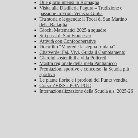
Due giorni intensi in Romagna
Visita alla Distilleria Pagura – Tradizione e
passione in Friuli Venezia Giulia
Tra storia e leggenda: il Tocai di San Martino
della Battaglia
Giochi Matematici 2025 a squadre
Sui passi di San Francesco
Attività con Confcooperative
Docufilm “Magredi: la steppa friulana”
Chatverde: Fai, Vivi, Guida il Cambiamento
Giardini sostenibili a villa Policreti
Mostra regionale della mela Pantianicco
Premiazioni sportive e concorso: la Scuola più
sportiva
Le piante fiorite e i prodotti del Punto vendita
Corso ZEISS - PON POC
Internazionalizzazione della Scuola a.s. 2025-26