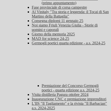
(primo appuntamento)
Fase provinciale di corsa campestre
Al Vinitaly "Tra storia e leggenda: il Tocai di San
Martino della Battaglia"
Consegna diplomi 11 gennaio 25
Noi siamo Friuli Venezia Giulia - Storie di
uomini e caporali
Giorno della memoria 2025
MAD for science 24-25
Germogli poetici quarta edizione - a.s. 2024-25
Premiazione del Concorso Germogli
poetici - quarta edizione a.s. 2024-25
Visita distilleria Pagura ottobre 2024
Inaugurazione CNC e premiazione imprenditori
L'IIS "Il Tagliamento" e la rivista "Il Barbacian"
a.s. 2024-2025