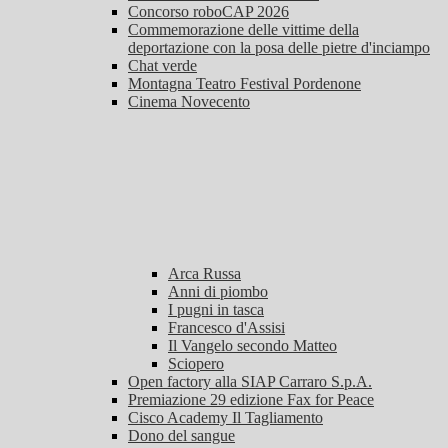
Concorso roboCAP 2026
Commemorazione delle vittime della
deportazione con la posa delle pietre d'inciampo
Chat verde
Montagna Teatro Festival Pordenone
Cinema Novecento
Arca Russa
Anni di piombo
I pugni in tasca
Francesco d'Assisi
Il Vangelo secondo Matteo
Sciopero
Open factory alla SIAP Carraro S.p.A.
Premiazione 29 edizione Fax for Peace
Cisco Academy Il Tagliamento
Dono del sangue