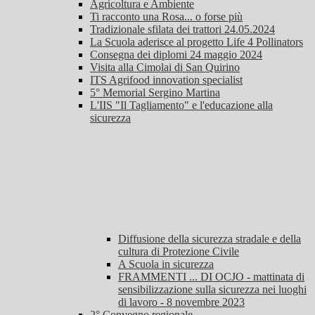
Agricoltura e Ambiente
Ti racconto una Rosa... o forse più
Tradizionale sfilata dei trattori 24.05.2024
La Scuola aderisce al progetto Life 4 Pollinators
Consegna dei diplomi 24 maggio 2024
Visita alla Cimolai di San Quirino
ITS Agrifood innovation specialist
5° Memorial Sergino Martina
L'IIS "Il Tagliamento" e l'educazione alla
sicurezza
Diffusione della sicurezza stradale e della
cultura di Protezione Civile
A Scuola in sicurezza
FRAMMENTI ... DI OCJO - mattinata di
sensibilizzazione sulla sicurezza nei luoghi
di lavoro - 8 novembre 2023
2° Convegno regionale