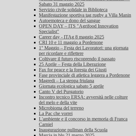
Sabato 31 maggio 2025
Servizio civile solidale in Biblioteca
Manifestazione sportiva tag rugby a Villa Manin
Autoemoteca e dono del sangue
OPEN DAY – ITS "Agrifood Innovation
Specialist"
Career day - ITAg 8 maggio 2025
CRI 10 e 11 maggio a Pordenone
1° Maggio – Festa dei Lavoratori: una giornata
per ricordare e riflettere
Coltivare il futuro riscoprendo il passato
25 Aprile – Festa della Liberazione
Fax for peace e la foresta dei Giusti
Fase provinciale di atletica leggera a Pordenone
Magredi – La steppa friulana
Giornata ecologica sabato 5 aprile
Canto V del Purgatorio
Incontro tecnico ERSA: avversità nelle colture
del melo e della vite
Microbioma del terreno
La Pac che vorrei
L'ambiente e il concorso in memoria di Franca
Carniel
Inaugurazione pullman della Scuola
Marcia in blu 21 marzo 2025