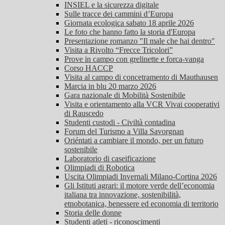
INSIEL e la sicurezza digitale
Sulle tracce dei cammini d’Europa
Giornata ecologica sabato 18 aprile 2026
Le foto che hanno fatto la storia d'Europa
Presentazione romanzo "Il male che hai dentro"
Visita a Rivolto “Frecce Tricolori”
Prove in campo con grelinette e forca-vanga
Corso HACCP
Visita al campo di concetramento di Mauthausen
Marcia in blu 20 marzo 2026
Gara nazionale di Mobilità Sostenibile
Visita e orientamento alla VCR Vivai cooperativi
di Rauscedo
Studenti custodi - Civiltà contadina
Forum del Turismo a Villa Savorgnan
Oriéntati a cambiare il mondo, per un futuro
sostenibile
Laboratorio di caseificazione
Olimpiadi di Robotica
Uscita Olimpiadi Invernali Milano-Cortina 2026
Gli Istituti agrari: il motore verde dell’economia
italiana tra innovazione, sostenibilità,
etnobotanica, benessere ed economia di territorio
Storia delle donne
Studenti atleti - riconoscimenti