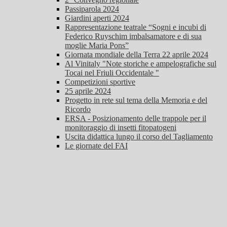
Passiparola 2024
Giardini aperti 2024
Rappresentazione teatrale “Sogni e incubi di
Federico Ruyschim imbalsamatore e di sua
moglie Maria Pons”
Giornata mondiale della Terra 22 aprile 2024
Al Vinitaly "Note storiche e ampelografiche sul
Tocai nel Friuli Occidentale "
Competizioni sportive
25 aprile 2024
Progetto in rete sul tema della Memoria e del
Ricordo
ERSA - Posizionamento delle trappole per il
monitoraggio di insetti fitopatogeni
Uscita didattica lungo il corso del Tagliamento
Le giornate del FAI