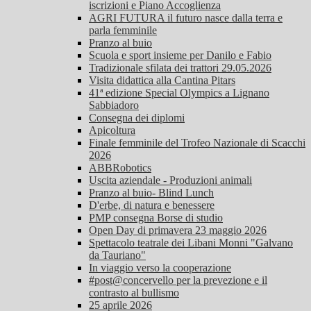
iscrizioni e Piano Accoglienza
AGRI FUTURA il futuro nasce dalla terra e
parla femminile
Pranzo al buio
Scuola e sport insieme per Danilo e Fabio
Tradizionale sfilata dei trattori 29.05.2026
Visita didattica alla Cantina Pitars
41ª edizione Special Olympics a Lignano
Sabbiadoro
Consegna dei diplomi
Apicoltura
Finale femminile del Trofeo Nazionale di Scacchi
2026
ABBRobotics
Uscita aziendale - Produzioni animali
Pranzo al buio- Blind Lunch
D'erbe, di natura e benessere
PMP consegna Borse di studio
Open Day di primavera 23 maggio 2026
Spettacolo teatrale dei Libani Monni "Galvano
da Tauriano"
In viaggio verso la cooperazione
#post@concervello per la prevezione e il
contrasto al bullismo
25 aprile 2026