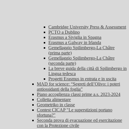
Cambridge University Press & Assessment
PCTO a Dublino
Erasmus a Siviglia in Spagna
Erasmus a Galway in Irlanda
Gemellaggio Spilimbergo-La Châtre
(prima parte)
Gemellaggio Spilimbergo-La Châtre
(seconda parte)
La breve guida della città di Spilimbergo in
Lingua tedesca
Progetti Erasmus in entrata e in uscita
MAD for science: “Segreti dell’Olivo: i poteri
antiossidanti della foglia”
Piano accoglienza classi prime a.s. 2023-2024
Colletta alimentare
Geometriko in classe
Contest CICAP "Le superstizioni portano
sfortuna?"
Seconda prova di evacuazione ed esercitazione
con la Protezione civile