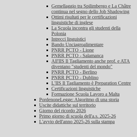
Gemellaggio tra Spilimbergo e La Châtre
continua nel segno dello Job Shadowing
Ottimi risultati per le certificazioni
linguistiche di inglese
La Scuola incontra gli studenti della
Polonia
Intrecci linguistici
Bando Unciagroalimentare
PNRR PCTO - Lione
PNRR PCTO - Salamanca
All'IIS Il Tagliamento anche prof. e ATA
diventano "studenti del mondo"
PNRR PCTO - Berlino
PNRR PCTO - Dublino
L'IIS Il Tagliamento è Preparation Centre
Certificazioni linguistiche
Formazione Scuola Lavoro a Malta
PordenoneLegge: Algoritmo di una storia
Uscite didattiche sul territorio
Giorno del ricordo 2026
Primo giorno di scuola dell'a.s. 2025-26
L'avvio dell'anno 2025-26 sulla stampa