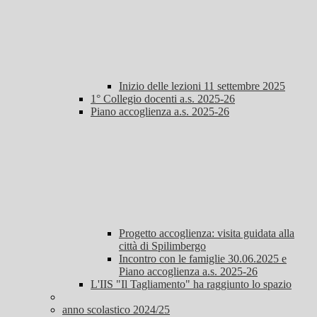
Inizio delle lezioni 11 settembre 2025
1° Collegio docenti a.s. 2025-26
Piano accoglienza a.s. 2025-26
Progetto accoglienza: visita guidata alla
città di Spilimbergo
Incontro con le famiglie 30.06.2025 e
Piano accoglienza a.s. 2025-26
L'IIS "Il Tagliamento" ha raggiunto lo spazio
anno scolastico 2024/25