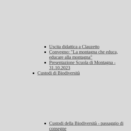
Uscita didattica a Clauzetto
Convegno: "La montagna che educa,
educare alla montagna"
Presentazione Scuola di Montagna -
31.10.2023
Custodi di Biodiversità
Custodi della Biodiversità - passaggio di
consegne