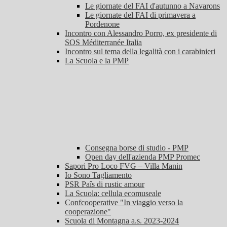
Le giornate del FAI d'autunno a Navarons
Le giornate del FAI di primavera a
Pordenone
Incontro con Alessandro Porro, ex presidente di
SOS Méditerranée Italia
Incontro sul tema della legalità con i carabinieri
La Scuola e la PMP
Consegna borse di studio - PMP
Open day dell'azienda PMP Promec
Sapori Pro Loco FVG – Villa Manin
Io Sono Tagliamento
PSR Paîs di rustic amour
La Scuola: cellula ecomuseale
Confcooperative "In viaggio verso la
cooperazione"
Scuola di Montagna a.s. 2023-2024