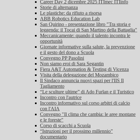
Career Day 2 dicembre 2025 ITImec ITIinfo
Storie di alternanza
Le plastiche: da rifiuto a risorsa
ABB Robotics Education Lab
San Quirino - presentazione libro "Tra storia e
leggenda: il Tocai di San Martino della Battaglia"
Meccanicamente: quando il talento incontra le
opportunità
Giornate informative sulla salute, la prevenzione
e il gesto del dono a Scuola
Convegno PP Pasolini
Non siamo eroi di Sara Segantin
Fiera A&T Automation & Testing di Vicenza
Visita della delegazione del Mozambico
Il Sindaco annuncia nuovi spazi per l'IIS Il
Tagliamento
“Le sculture ultime” di Ado Furlan e il Turistico
Incontro con l'autrice
Incontro informativo sul corso arbitri di calcio
con l'AIA
Convegno "Il clima che cambia: le aree montane
e le foreste"
Corso di scacchi a Scuola
“Istruzioni per il prossimo millennio”
documentario