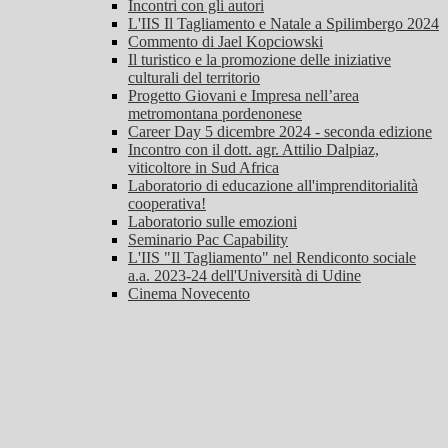
Incontri con gli autori
L'IIS Il Tagliamento e Natale a Spilimbergo 2024
Commento di Jael Kopciowski
Il turistico e la promozione delle iniziative
culturali del territorio
Progetto Giovani e Impresa nell’area
metromontana pordenonese
Career Day 5 dicembre 2024 - seconda edizione
Incontro con il dott. agr. Attilio Dalpiaz,
viticoltore in Sud Africa
Laboratorio di educazione all'imprenditorialità
cooperativa!
Laboratorio sulle emozioni
Seminario Pac Capability
L'IIS "Il Tagliamento" nel Rendiconto sociale
a.a. 2023-24 dell'Università di Udine
Cinema Novecento