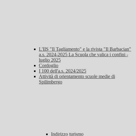
L'IIS "Il Tagliamento" e la rivista "Il Barbacian"
a.s. 2024-2025 La Scuola che valica i confini -
luglio 2025
Cordoglio
I 100 dell'a.s. 2024/2025
Attività di orientamento scuole medie di
Spilimbergo
Indirizzo turismo