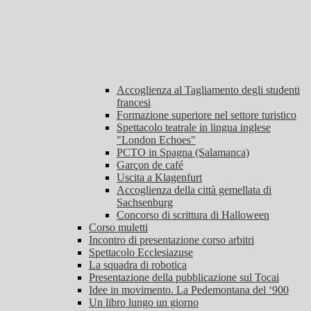
Accoglienza al Tagliamento degli studenti
francesi
Formazione superiore nel settore turistico
Spettacolo teatrale in lingua inglese
"London Echoes"
PCTO in Spagna (Salamanca)
Garçon de café
Uscita a Klagenfurt
Accoglienza della città gemellata di
Sachsenburg
Concorso di scrittura di Halloween
Corso muletti
Incontro di presentazione corso arbitri
Spettacolo Ecclesiazuse
La squadra di robotica
Presentazione della pubblicazione sul Tocai
Idee in movimento. La Pedemontana del ‘900
Un libro lungo un giorno